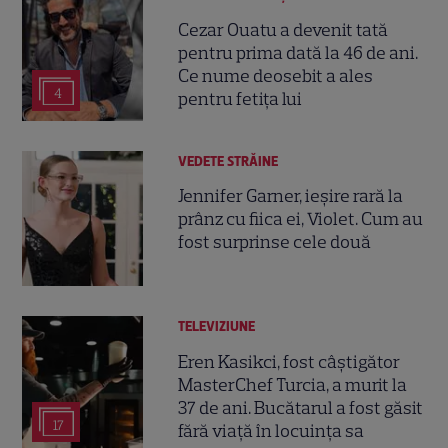
Cezar Ouatu a devenit tată
pentru prima dată la 46 de ani.
Ce nume deosebit a ales
4
pentru fetița lui
VEDETE STRĂINE
Jennifer Garner, ieșire rară la
prânz cu fiica ei, Violet. Cum au
fost surprinse cele două
TELEVIZIUNE
Eren Kasikci, fost câștigător
MasterChef Turcia, a murit la
37 de ani. Bucătarul a fost găsit
17
fără viață în locuința sa