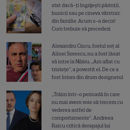
stat dacă-ți îngrijești părinții,
bunicii sau pe cineva vârstnic
din familie. Acum s-a decis!
Cum trebuie să procedezi
Alexandru Ciucu, fostul soț al
Alinei Sorescu, nu a fost lăsat
să intre la Nibiru. „Am aflat cu
tristețe”, a povestit el. De ce a
fost întors din drum designerul
„Trăim într-o perioadă în care
nu mai avem voie să trecem cu
vederea astfel de
comportamente”. Andreea
Raicu critică derapajul lui