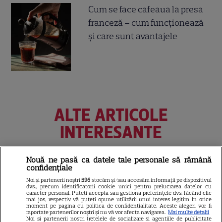
Cum se face cafeaua la presa
franceză – cum funcționează
și care sunt avantajele
ALTE ARTICOLE
INTERESANTE
Nouă ne pasă ca datele tale personale să rămână
confidențiale
CINEMA
Noi și partenerii noștri
596
stocăm și/sau accesăm informații pe dispozitivul
dvs., precum identificatorii cookie unici pentru prelucrarea datelor cu
Eli Roth revine cu „Omul cu
caracter personal. Puteți accepta sau gestiona preferințele dvs. făcând clic
mai jos, respectiv vă puteți opune utilizării unui interes legitim în orice
înghețata mortală”. Filmul
moment pe pagina cu politica de confidențialitate. Aceste alegeri vor fi
raportate partenerilor noștri și nu vă vor afecta navigarea.
Mai multe detalii
horror în care copiii devin
Noi si partenerii nostri (retelele de socializare si agentiile de publicitate