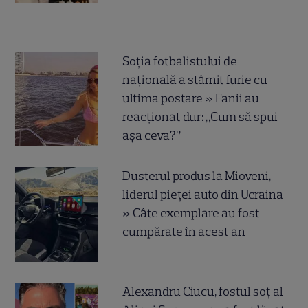
Soția fotbalistului de
națională a stârnit furie cu
ultima postare » Fanii au
reacționat dur: „Cum să spui
așa ceva?”
Dusterul produs la Mioveni,
liderul pieței auto din Ucraina
» Câte exemplare au fost
cumpărate în acest an
Alexandru Ciucu, fostul soț al