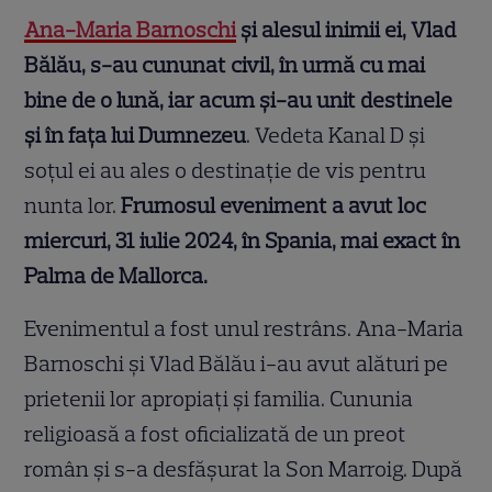
Ana-Maria Barnoschi
și alesul inimii ei, Vlad
Bălău, s-au cununat civil, în urmă cu mai
bine de o lună, iar acum și-au unit destinele
și în fața lui Dumnezeu
. Vedeta Kanal D și
soțul ei au ales o destinație de vis pentru
nunta lor.
Frumosul eveniment a avut loc
miercuri, 31 iulie 2024, în Spania, mai exact în
Palma de Mallorca.
Evenimentul a fost unul restrâns. Ana-Maria
Barnoschi și Vlad Bălău i-au avut alături pe
prietenii lor apropiați și familia. Cununia
religioasă a fost oficializată de un preot
român și s-a desfășurat la Son Marroig. După