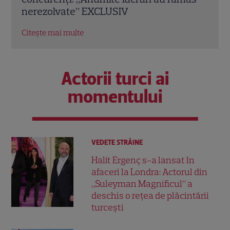
povestea lor de iubire
Citeș
Citește mai multe
Actorii turci ai
momentului
VEDETE STRĂINE
Halit Ergenç s-a lansat în
afaceri la Londra: Actorul din
„Suleyman Magnificul” a
deschis o rețea de plăcintării
turcești