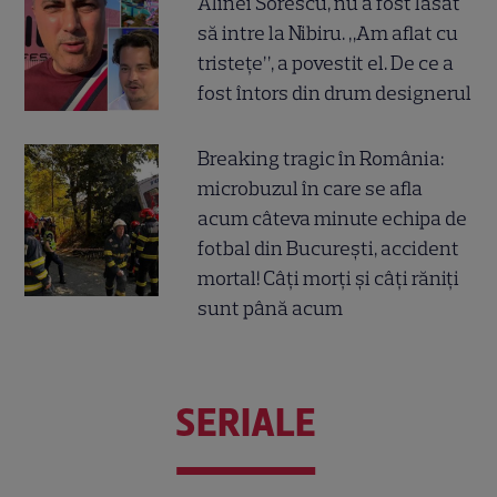
Alinei Sorescu, nu a fost lăsat
să intre la Nibiru. „Am aflat cu
tristețe”, a povestit el. De ce a
fost întors din drum designerul
Breaking tragic în România:
microbuzul în care se afla
acum câteva minute echipa de
fotbal din București, accident
mortal! Câți morți și câți răniți
sunt până acum
SERIALE