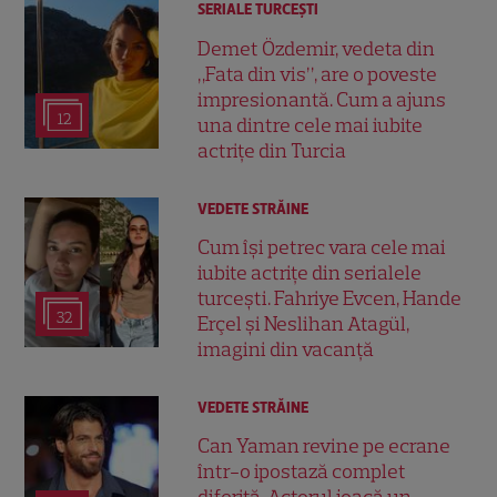
SERIALE TURCEŞTI
Demet Özdemir, vedeta din
„Fata din vis”, are o poveste
impresionantă. Cum a ajuns
12
una dintre cele mai iubite
actrițe din Turcia
VEDETE STRĂINE
Cum își petrec vara cele mai
iubite actrițe din serialele
turcești. Fahriye Evcen, Hande
32
Erçel și Neslihan Atagül,
imagini din vacanță
VEDETE STRĂINE
Can Yaman revine pe ecrane
într-o ipostază complet