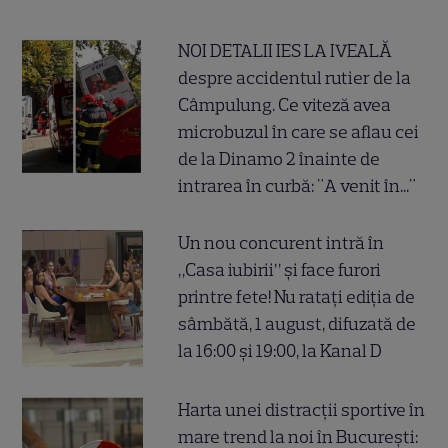
NOI DETALII IES LA IVEALĂ
despre accidentul rutier de la
Câmpulung. Ce viteză avea
microbuzul în care se aflau cei
de la Dinamo 2 înainte de
intrarea în curbă: "A venit în..."
Un nou concurent intră în
„Casa iubirii” și face furori
printre fete! Nu ratați ediția de
sâmbătă, 1 august, difuzată de
la 16:00 și 19:00, la Kanal D
Harta unei distracții sportive în
mare trend la noi în București: