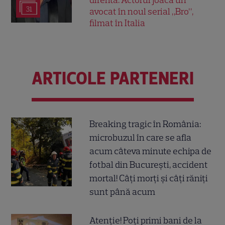
diferită. Actorul joacă un
31
avocat în noul serial „Bro”,
filmat în Italia
ARTICOLE PARTENERI
Breaking tragic în România:
microbuzul în care se afla
acum câteva minute echipa de
fotbal din București, accident
mortal! Câți morți și câți răniți
sunt până acum
Atenție! Poți primi bani de la