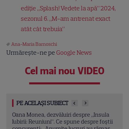
ediție „Splash! Vedete la apă” 2024,
sezonul 6. „M-am antrenat exact
atât cât trebuia”
Ana-Maria Barnoschi
Urmărește-ne pe
Google News
Cel mai nou VIDEO
PE ACELAȘI SUBIECT
la
Chef Orlando Zaharia și soția lui,
Cine
știi
Mădălina, au împlinit 22 de ani de
Laur
mas
căsnicie. Cum arătau în ziua nunții și
de i