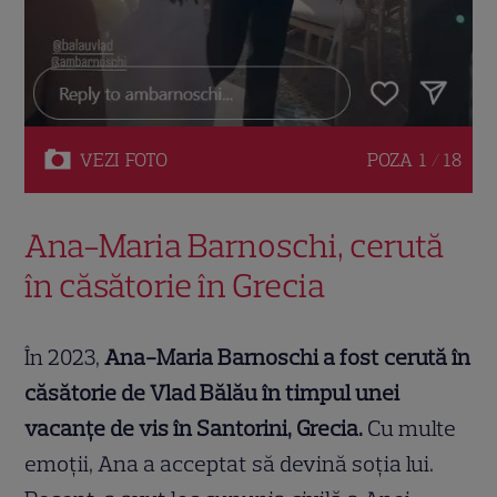
VEZI
FOTO
POZA
1 / 18
Ana-Maria Barnoschi, cerută
în căsătorie în Grecia
În 2023,
Ana-Maria Barnoschi a fost cerută în
căsătorie de Vlad Bălău în timpul unei
vacanțe de vis în Santorini, Grecia.
Cu multe
emoții, Ana a acceptat să devină soția lui.