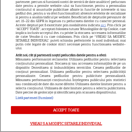
partenere, precum si furnizorii nostri de servicii de date analitice) prelucram
5
criminali după ce mănâncă
date pentru a permite website-ului sa functioneze, pentru a personaliza
continutul si anunturile publicitare afisate in functie de interesele si/sau
înghețată
profilul dvs., pentru a va oferi functionalitati aferente retelelor de socializare
si pentru a analiza traficul pe website. Beneficiati de drepturile prevazute de
art. 15-22 din GDPR in legatura cu prelucrarea datelor cu caracter personal.
Aceste drepturi pot fi exercitate prin modalitatea indicata
aici
. Prin click pe
VEDETE STRĂINE
“ACCEPT TOATE”, acceptati folosirea tuturor Tehnologiilor de tip Cookie, care
implica inclusiv acceptul dvs. cu privire la stocarea/accesarea informatiilor
„Povestea peștelui posac”,
de catre Vendor-ii cu care colaboram. Prin click pe “VREAU SA MODIFIC
SETARILE INDIVIDUAL” puteti schimba preferintele in mod individual, mai
aventura animată inspirată
putin cele legate de cookie strict necesare pentru functionarea website-
ului.
dintr-un bestseller The New
11
Atât noi, cât și partenerii noștri prelucrăm datele pentru a oferi:
York Times, ajunge în
Măsurarea performanței reclamelor. Utilizarea profilurilor pentru selectarea
cinematografe pe 7 august
conținutului personalizat. Stocarea și/sau accesarea informațiilor de pe un
dispozitiv. Dezvoltarea și îmbunătățirea serviciilor. Crearea profilurilor de
conținut personalizat. Utilizarea profilurilor pentru selectarea publicității
personalizate. Crearea profilurilor pentru publicitate personalizată.
NETFLIX
Măsurarea performanței conținutului. Înțelegerea publicului prin statistici
sau combinații de date din surse diferite. Utilizarea datelor limitate pentru a
Noutăți Netflix în august 2026:
selecta conținutul. Utilizarea de date limitate pentru a selecta publicitatea.
Date precise de geolocație și identificarea prin scanarea dispozitivului.
Robert De Niro, „Nosferatu” și
Listă parteneri (furnizori)
noile sezoane din „Outer
16
Banks” și „Un veac de
ACCEPT TOATE
singurătate”
VREAU SA MODIFIC SETARILE INDIVIDUAL
VEDETE STRĂINE