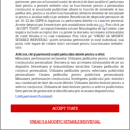
partenere, precum si furnizorii nostri de servicii de date analitice) prelucram
Robert De Niro, „Nosferatu” și
date pentru a permite website-ului sa functioneze, pentru a personaliza
noile sezoane din „Outer
continutul si anunturile publicitare afisate in functie de interesele si/sau
profilul dvs., pentru a va oferi functionalitati aferente retelelor de socializare
16
Banks” și „Un veac de
si pentru a analiza traficul pe website. Beneficiati de drepturile prevazute de
art. 15-22 din GDPR in legatura cu prelucrarea datelor cu caracter personal.
singurătate”
Aceste drepturi pot fi exercitate prin modalitatea indicata
aici
. Prin click pe
“ACCEPT TOATE”, acceptati folosirea tuturor Tehnologiilor de tip Cookie, care
implica inclusiv acceptul dvs. cu privire la stocarea/accesarea informatiilor
de catre Vendor-ii cu care colaboram. Prin click pe “VREAU SA MODIFIC
VEDETE STRĂINE
SETARILE INDIVIDUAL” puteti schimba preferintele in mod individual, mai
putin cele legate de cookie strict necesare pentru functionarea website-
ului.
Sean Astin din „Stăpânul
Atât noi, cât și partenerii noștri prelucrăm datele pentru a oferi:
Inelelor” a fost nevoit să își
Măsurarea performanței reclamelor. Utilizarea profilurilor pentru selectarea
vândă casa din cauza
conținutului personalizat. Stocarea și/sau accesarea informațiilor de pe un
dispozitiv. Dezvoltarea și îmbunătățirea serviciilor. Crearea profilurilor de
14
salariului mic: Câți bani a
conținut personalizat. Utilizarea profilurilor pentru selectarea publicității
primit de fapt
personalizate. Crearea profilurilor pentru publicitate personalizată.
Măsurarea performanței conținutului. Înțelegerea publicului prin statistici
sau combinații de date din surse diferite. Utilizarea datelor limitate pentru a
selecta conținutul. Utilizarea de date limitate pentru a selecta publicitatea.
VEDETE STRĂINE
Date precise de geolocație și identificarea prin scanarea dispozitivului.
Listă parteneri (furnizori)
Elon Musk, atac la adresa
regizorului premiat cu Oscar
ACCEPT TOATE
care a realizat documentarul
14
despre viața sa. Filmul are 232
VREAU SA MODIFIC SETARILE INDIVIDUAL
de minute