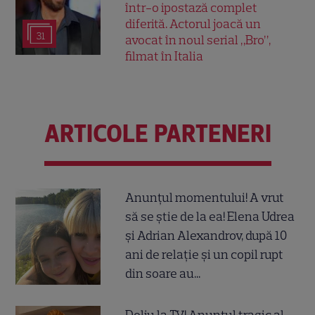
într-o ipostază complet
diferită. Actorul joacă un
31
avocat în noul serial „Bro”,
filmat în Italia
ARTICOLE PARTENERI
Anunțul momentului! A vrut
să se știe de la ea! Elena Udrea
și Adrian Alexandrov, după 10
ani de relație și un copil rupt
din soare au...
Doliu la TV! Anunțul tragic al