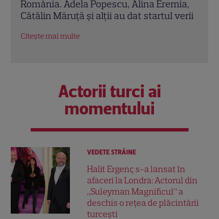
ia,
Gherghe a anunțat al treilea cuplu care
Cine
verii
își unește destinele în sezonul 13
tabl
defi
Citește mai multe
Citeș
Actorii turci ai
momentului
VEDETE STRĂINE
Halit Ergenç s-a lansat în
afaceri la Londra: Actorul din
„Suleyman Magnificul” a
deschis o rețea de plăcintării
turcești