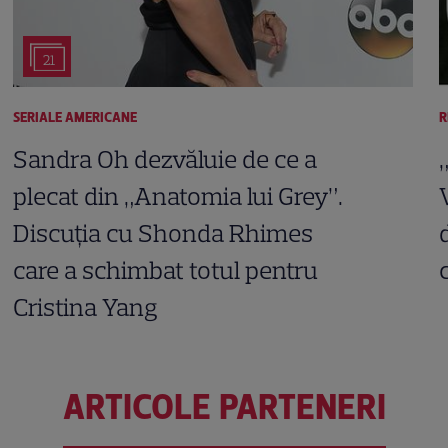
21
SERIALE AMERICANE
R
Sandra Oh dezvăluie de ce a
plecat din „Anatomia lui Grey”.
Discuția cu Shonda Rhimes
care a schimbat totul pentru
Cristina Yang
ARTICOLE PARTENERI