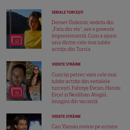
SERIALE TURCEŞTI
Demet Özdemir, vedeta din
„Fata din vis”, are o poveste
impresionantă. Cum a ajuns
12
una dintre cele mai iubite
actrițe din Turcia
VEDETE STRĂINE
Cum își petrec vara cele mai
iubite actrițe din serialele
turcești. Fahriye Evcen, Hande
32
Erçel și Neslihan Atagül,
imagini din vacanță
VEDETE STRĂINE
Can Yaman revine pe ecrane