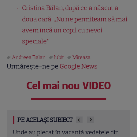
Cristina Bălan, după ce a născut a
doua oară. „Nu ne permiteam să mai
avem încă un copil cu nevoi
speciale”
Andreea Balan
Iubit
Mireasa
Urmărește-ne pe
Google News
Cel mai nou VIDEO
PE ACELAȘI SUBIECT
din
O nouă logodnă la „Mireasa”! Simona
Olga