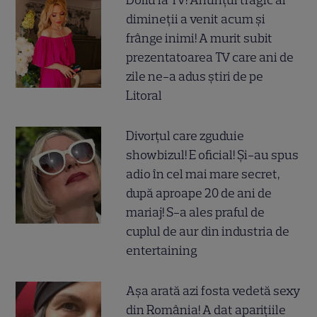
dimineții a venit acum și
frânge inimi! A murit subit
prezentatoarea TV care ani de
zile ne-a adus știri de pe
Litoral
Divorțul care zguduie
showbizul! E oficial! Și-au spus
adio în cel mai mare secret,
după aproape 20 de ani de
mariaj! S-a ales praful de
cuplul de aur din industria de
entertaining
Așa arată azi fosta vedetă sexy
din România! A dat aparițiile