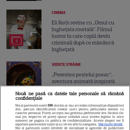
CINEMA
Eli Roth revine cu „Omul cu
înghețata mortală”. Filmul
horror în care copiii devin
5
criminali după ce mănâncă
înghețată
VEDETE STRĂINE
„Povestea peștelui posac”,
aventura animată inspirată
dintr-un bestseller The New
Nouă ne pasă ca datele tale personale să rămână
11
York Times, ajunge în
confidențiale
cinematografe pe 7 august
Noi și partenerii noștri
596
stocăm și/sau accesăm informații pe dispozitivul
dvs., precum identificatorii cookie unici pentru prelucrarea datelor cu
caracter personal. Puteți accepta sau gestiona preferințele dvs. făcând clic
NETFLIX
mai jos, respectiv vă puteți opune utilizării unui interes legitim în orice
moment pe pagina cu politica de confidențialitate. Aceste alegeri vor fi
raportate partenerilor noștri și nu vă vor afecta navigarea.
Mai multe detalii
Noutăți Netflix în august 2026:
Noi si partenerii nostri (retelele de socializare si agentiile de publicitate