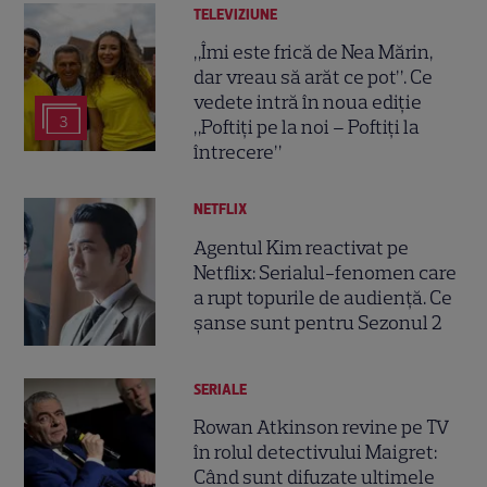
TELEVIZIUNE
„Îmi este frică de Nea Mărin,
dar vreau să arăt ce pot”. Ce
vedete intră în noua ediție
3
„Poftiți pe la noi – Poftiți la
întrecere”
NETFLIX
Agentul Kim reactivat pe
Netflix: Serialul-fenomen care
a rupt topurile de audiență. Ce
șanse sunt pentru Sezonul 2
SERIALE
Rowan Atkinson revine pe TV
în rolul detectivului Maigret:
Când sunt difuzate ultimele