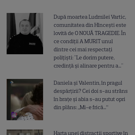
După moartea Ludmilei Vartic,
comunitatea din Hîncești este
lovită de O NOUĂ TRAGEDIE. În
ce condiții A MURIT unul
dintre cei mai respectați
polițiști: "Le dorim putere,
credință și alinare pentru a..."
Daniela și Valentin, în pragul
despărțirii? Cei doi s-au strâns
în brațe și abia s-au putut opri
din plâns: „Mi-e frică...”
Harta unei distracții sportive în