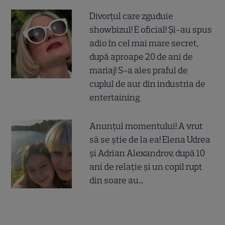
Divorțul care zguduie
showbizul! E oficial! Și-au spus
adio în cel mai mare secret,
după aproape 20 de ani de
mariaj! S-a ales praful de
cuplul de aur din industria de
entertaining
Anunțul momentului! A vrut
să se știe de la ea! Elena Udrea
și Adrian Alexandrov, după 10
ani de relație și un copil rupt
din soare au...