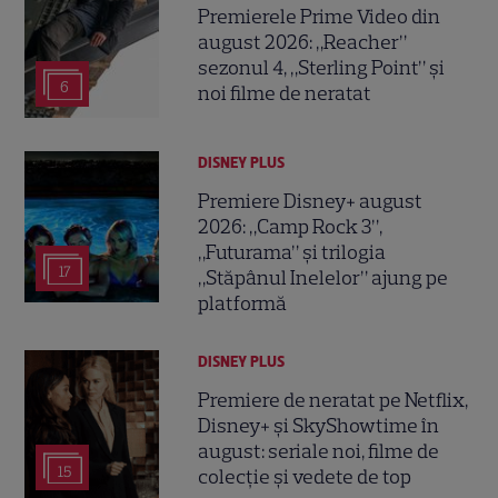
Premierele Prime Video din
august 2026: „Reacher”
sezonul 4, „Sterling Point” și
6
noi filme de neratat
DISNEY PLUS
Premiere Disney+ august
2026: „Camp Rock 3”,
„Futurama” și trilogia
17
„Stăpânul Inelelor” ajung pe
platformă
DISNEY PLUS
Premiere de neratat pe Netflix,
Disney+ și SkyShowtime în
august: seriale noi, filme de
15
colecție și vedete de top