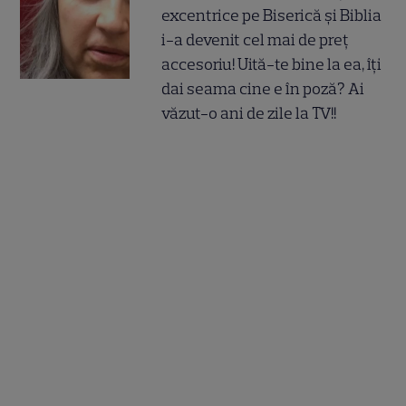
excentrice pe Biserică și Biblia
i-a devenit cel mai de preț
accesoriu! Uită-te bine la ea, îți
dai seama cine e în poză? Ai
văzut-o ani de zile la TV!!