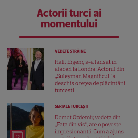
Actorii turci ai
momentului
VEDETE STRĂINE
Halit Ergenç s-a lansat în
afaceri la Londra: Actorul din
„Suleyman Magnificul” a
deschis o rețea de plăcintării
turcești
SERIALE TURCEŞTI
Demet Özdemir, vedeta din
„Fata din vis”, are o poveste
impresionantă. Cum a ajuns
12