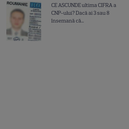
CE ASCUNDE ultima CIFRA a
CNP-ului? Dacă ai 3 sau 8
însemană că...