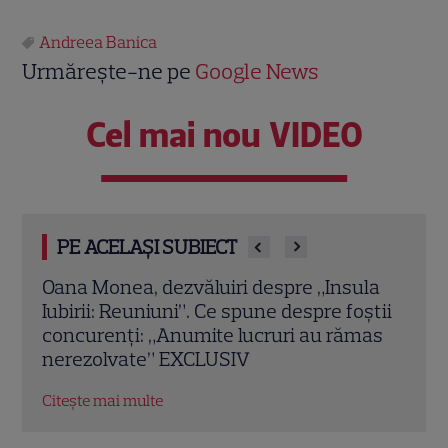
Andreea Banica
Urmărește-ne pe
Google News
Cel mai nou VIDEO
PE ACELAȘI SUBIECT
la
Chef Orlando Zaharia și soția lui,
Cine
știi
Mădălina, au împlinit 22 de ani de
Laur
mas
căsnicie. Cum arătau în ziua nunții și
de i
povestea lor de iubire
Citeș
Citește mai multe