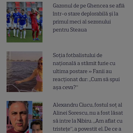
Gazonul de pe Ghencea se află
într-o stare deplorabilă și la
primul meci al sezonului
pentru Steaua
Soția fotbalistului de
națională a stârnit furie cu
ultima postare » Fanii au
reacționat dur: „Cum să spui
așa ceva?”
Alexandru Ciucu, fostul soț al
Alinei Sorescu, nu a fost lăsat
să intre la Nibiru. „Am aflat cu
tristețe”, a povestit el. De ce a