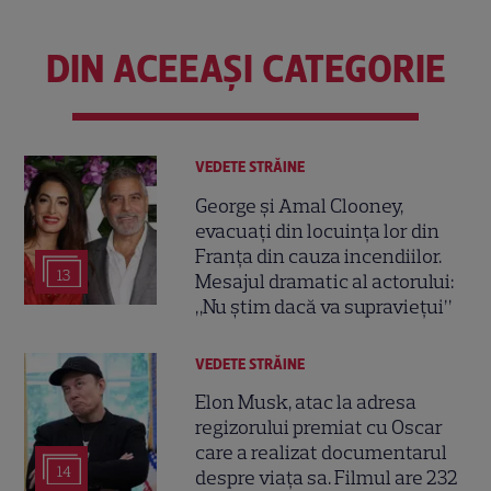
DIN ACEEAȘI CATEGORIE
VEDETE STRĂINE
George și Amal Clooney,
evacuați din locuința lor din
Franța din cauza incendiilor.
13
Mesajul dramatic al actorului:
„Nu știm dacă va supraviețui”
VEDETE STRĂINE
Elon Musk, atac la adresa
regizorului premiat cu Oscar
care a realizat documentarul
14
despre viața sa. Filmul are 232