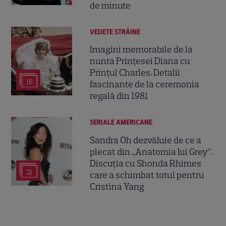
de minute
VEDETE STRĂINE
Imagini memorabile de la
nunta Prințesei Diana cu
Prințul Charles. Detalii
18
fascinante de la ceremonia
regală din 1981
SERIALE AMERICANE
Sandra Oh dezvăluie de ce a
plecat din „Anatomia lui Grey”.
Discuția cu Shonda Rhimes
21
care a schimbat totul pentru
Cristina Yang