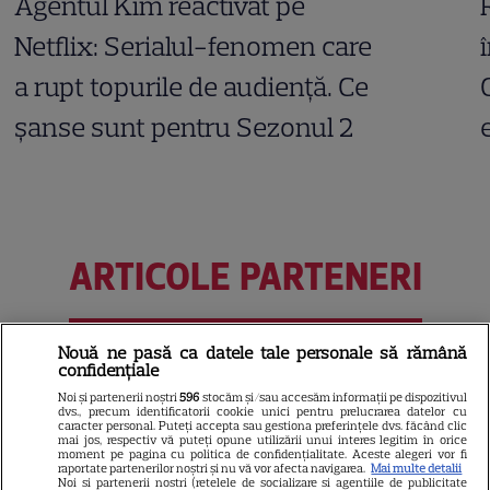
Agentul Kim reactivat pe
Netflix: Serialul-fenomen care
a rupt topurile de audiență. Ce
șanse sunt pentru Sezonul 2
ARTICOLE PARTENERI
Nouă ne pasă ca datele tale personale să rămână
confidențiale
Horoscop 3 august 2026.
Noi și partenerii noștri
596
stocăm și/sau accesăm informații pe dispozitivul
Gemenii primesc vești
dvs., precum identificatorii cookie unici pentru prelucrarea datelor cu
caracter personal. Puteți accepta sau gestiona preferințele dvs. făcând clic
contradictorii
mai jos, respectiv vă puteți opune utilizării unui interes legitim în orice
moment pe pagina cu politica de confidențialitate. Aceste alegeri vor fi
raportate partenerilor noștri și nu vă vor afecta navigarea.
Mai multe detalii
Noi si partenerii nostri (retelele de socializare si agentiile de publicitate