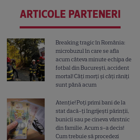
ARTICOLE PARTENERI
Breaking tragic în România:
microbuzul în care se afla
acum câteva minute echipa de
fotbal din București, accident
mortal! Câți morți și câți răniți
sunt până acum
Atenție! Poți primi bani de la
stat dacă-ți îngrijești părinții,
bunicii sau pe cineva vârstnic
din familie. Acum s-a decis!
Cum trebuie să procedezi