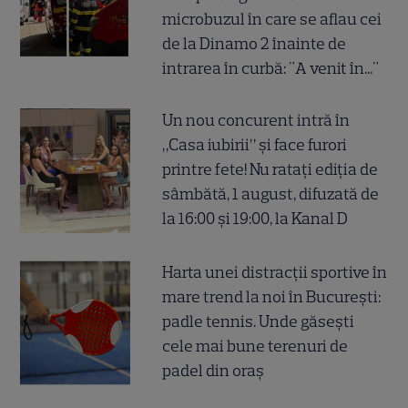
microbuzul în care se aflau cei
de la Dinamo 2 înainte de
intrarea în curbă: "A venit în..."
Un nou concurent intră în
„Casa iubirii” și face furori
printre fete! Nu ratați ediția de
sâmbătă, 1 august, difuzată de
la 16:00 și 19:00, la Kanal D
Harta unei distracții sportive în
mare trend la noi în București:
padle tennis. Unde găsești
cele mai bune terenuri de
padel din oraș