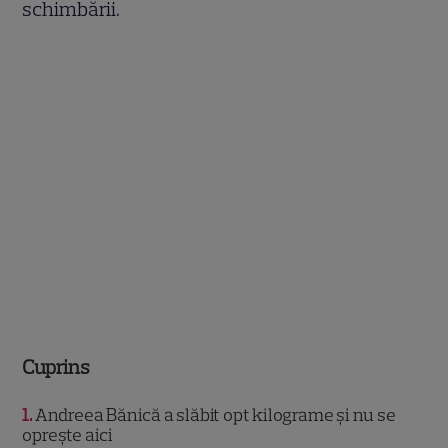
schimbării.
Cuprins
1
Andreea Bănică a slăbit opt kilograme și nu se
oprește aici