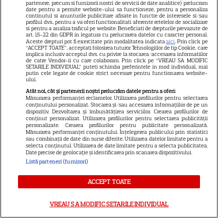
partenere, precum si furnizorii nostri de servicii de date analitice) prelucram
date pentru a permite website-ului sa functioneze, pentru a personaliza
continutul si anunturile publicitare afisate in functie de interesele si/sau
profilul dvs., pentru a va oferi functionalitati aferente retelelor de socializare
Loto 6/49 din 2 august 2026.
si pentru a analiza traficul pe website. Beneficiati de drepturile prevazute de
art. 15-22 din GDPR in legatura cu prelucrarea datelor cu caracter personal.
Numerele extrase duminică
Aceste drepturi pot fi exercitate prin modalitatea indicata
aici
. Prin click pe
“ACCEPT TOATE”, acceptati folosirea tuturor Tehnologiilor de tip Cookie, care
implica inclusiv acceptul dvs. cu privire la stocarea/accesarea informatiilor
de catre Vendor-ii cu care colaboram. Prin click pe “VREAU SA MODIFIC
SETARILE INDIVIDUAL” puteti schimba preferintele in mod individual, mai
putin cele legate de cookie strict necesare pentru functionarea website-
ului.
Atât noi, cât și partenerii noștri prelucrăm datele pentru a oferi:
Măsurarea performanței reclamelor. Utilizarea profilurilor pentru selectarea
Cum coci vinetele la bloc, fără
conținutului personalizat. Stocarea și/sau accesarea informațiilor de pe un
dispozitiv. Dezvoltarea și îmbunătățirea serviciilor. Crearea profilurilor de
să umpli casa de fum
conținut personalizat. Utilizarea profilurilor pentru selectarea publicității
personalizate. Crearea profilurilor pentru publicitate personalizată.
Măsurarea performanței conținutului. Înțelegerea publicului prin statistici
sau combinații de date din surse diferite. Utilizarea datelor limitate pentru a
selecta conținutul. Utilizarea de date limitate pentru a selecta publicitatea.
Date precise de geolocație și identificarea prin scanarea dispozitivului.
Listă parteneri (furnizori)
ACCEPT TOATE
Cum se face cafeaua la presa
franceză – cum funcționează
VREAU SA MODIFIC SETARILE INDIVIDUAL
și care sunt avantajele