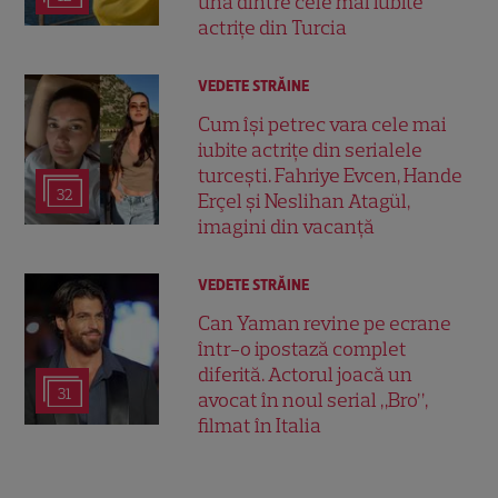
una dintre cele mai iubite
actrițe din Turcia
VEDETE STRĂINE
Cum își petrec vara cele mai
iubite actrițe din serialele
turcești. Fahriye Evcen, Hande
32
Erçel și Neslihan Atagül,
imagini din vacanță
VEDETE STRĂINE
Can Yaman revine pe ecrane
într-o ipostază complet
diferită. Actorul joacă un
31
avocat în noul serial „Bro”,
filmat în Italia