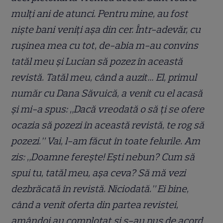
mulți ani de atunci. Pentru mine, au fost
niște bani veniți așa din cer. Într-adevăr, cu
rușinea mea cu tot, de-abia m-au convins
tatăl meu și Lucian să pozez în această
revistă. Tatăl meu, când a auzit… El, primul
număr cu Dana Săvuică, a venit cu el acasă
și mi-a spus: „Dacă vreodată o să ți se ofere
ocazia să pozezi în această revistă, te rog să
pozezi.” Vai, l-am făcut în toate felurile. Am
zis: „Doamne ferește! Ești nebun? Cum să
spui tu, tatăl meu, așa ceva? Să mă vezi
dezbrăcată în revistă. Niciodată.” Ei bine,
când a venit oferta din partea revistei,
amândoi au complotat și s-au pus de acord