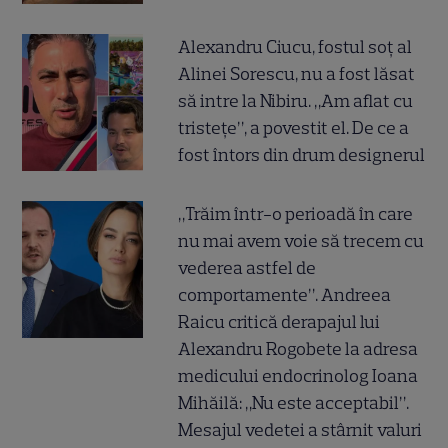
Alexandru Ciucu, fostul soț al
Alinei Sorescu, nu a fost lăsat
să intre la Nibiru. „Am aflat cu
tristețe”, a povestit el. De ce a
fost întors din drum designerul
„Trăim într-o perioadă în care
nu mai avem voie să trecem cu
vederea astfel de
comportamente”. Andreea
Raicu critică derapajul lui
Alexandru Rogobete la adresa
medicului endocrinolog Ioana
Mihăilă: „Nu este acceptabil”.
Mesajul vedetei a stârnit valuri