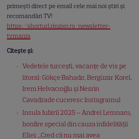
primești direct pe email cele mai noi știri și
recomandări TV!
https://shorturl.ringier.ro/newsletter-
tvmania
Citește și:
Vedetele turcești, vacanțe de vis pe
litoral: Gökçe Bahadır, Bergüzar Korel,
Irem Helvacıoğlu și Nesrin
Cavadzade cuceresc Instagramul
Insula Iubirii 2025 – Andrei Lemnaru,
bonfire special din cauza infidelității
Ellei: „Cred că nu mai avea