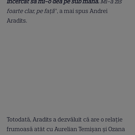
încercat să mi-o dea pe sub mână.
Mi-a zis
foarte clar, pe față
”, a mai spus Andrei
Aradits.
Totodată, Aradits a dezvăluit că are o relație
frumoasă atât cu Aurelian Temișan și Ozana