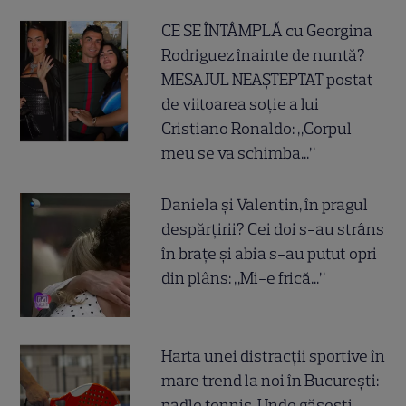
CE SE ÎNTÂMPLĂ cu Georgina
Rodriguez înainte de nuntă?
MESAJUL NEAȘTEPTAT postat
de viitoarea soție a lui
Cristiano Ronaldo: „Corpul
meu se va schimba...”
Daniela și Valentin, în pragul
despărțirii? Cei doi s-au strâns
în brațe și abia s-au putut opri
din plâns: „Mi-e frică...”
Harta unei distracții sportive în
mare trend la noi în București:
padle tennis. Unde găsești