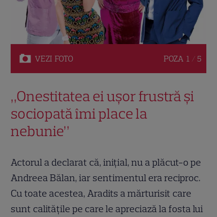
VEZI
FOTO
POZA
1 / 5
„Onestitatea ei ușor frustră și
sociopată îmi place la
nebunie”
Actorul a declarat că, inițial, nu a plăcut-o pe
Andreea Bălan, iar sentimentul era reciproc.
Cu toate acestea, Aradits a mărturisit care
sunt calitățile pe care le apreciază la fosta lui