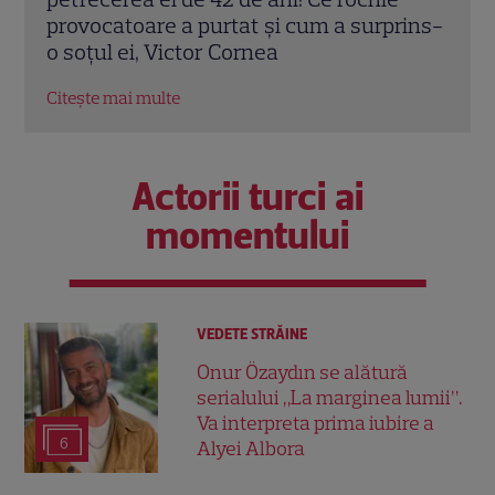
rins-
voi vedea din nou”
ani:
frum
Citește mai multe
Citeș
Actorii turci ai
momentului
VEDETE STRĂINE
Onur Özaydın se alătură
serialului „La marginea lumii”.
Va interpreta prima iubire a
6
Alyei Albora