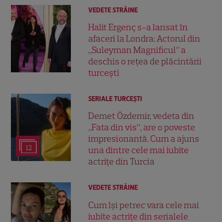
VEDETE STRĂINE
Halit Ergenç s-a lansat în
afaceri la Londra: Actorul din
„Suleyman Magnificul” a
deschis o rețea de plăcintării
turcești
SERIALE TURCEŞTI
Demet Özdemir, vedeta din
„Fata din vis”, are o poveste
impresionantă. Cum a ajuns
12
una dintre cele mai iubite
actrițe din Turcia
VEDETE STRĂINE
Cum își petrec vara cele mai
iubite actrițe din serialele