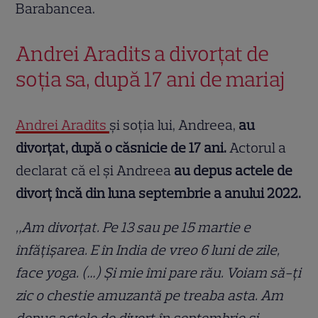
Barabancea.
Andrei Aradits a divorțat de
soția sa, după 17 ani de mariaj
Andrei Aradits
și soția lui, Andreea,
au
divorțat, după o căsnicie de 17 ani.
Actorul a
declarat că el și Andreea
au depus actele de
divorț încă din luna septembrie a anului 2022.
„Am divorțat. Pe 13 sau pe 15 martie e
înfățișarea. E în India de vreo 6 luni de zile,
face yoga. (…) Și mie îmi pare rău. Voiam să-ți
zic o chestie amuzantă pe treaba asta. Am
depus actele de divorț în septembrie și