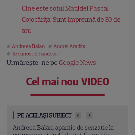
Cine este soțul Matildei Pascal
Cojocărița. Sunt împreună de 30 de
ani
Andreea Balan
Andrei Aradits
Te cunosc de undeva!
Urmărește-ne pe
Google News
Cel mai nou VIDEO
PE ACELAȘI SUBIECT
la
Andreea Aradits, mesaj tulburător de
Andr
ziua lui Eric: „Mă rog și sper că într-o zi te
ziua 