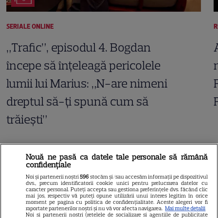
SERIALE ONLINE
R
„Trafic”, episodul 4. Bogdan
începe să înțeleagă pericolele
lumii lui Marius: „N-are nimeni
dreptul să-ți spună cum să
trăiești”
Nouă ne pasă ca datele tale personale să rămână
ARTICOLE PARTENERI
confidențiale
Noi și partenerii noștri
596
stocăm și/sau accesăm informații pe dispozitivul
dvs., precum identificatorii cookie unici pentru prelucrarea datelor cu
caracter personal. Puteți accepta sau gestiona preferințele dvs. făcând clic
mai jos, respectiv vă puteți opune utilizării unui interes legitim în orice
moment pe pagina cu politica de confidențialitate. Aceste alegeri vor fi
raportate partenerilor noștri și nu vă vor afecta navigarea.
Mai multe detalii
Horoscop 5 august 2026.
Noi si partenerii nostri (retelele de socializare si agentiile de publicitate