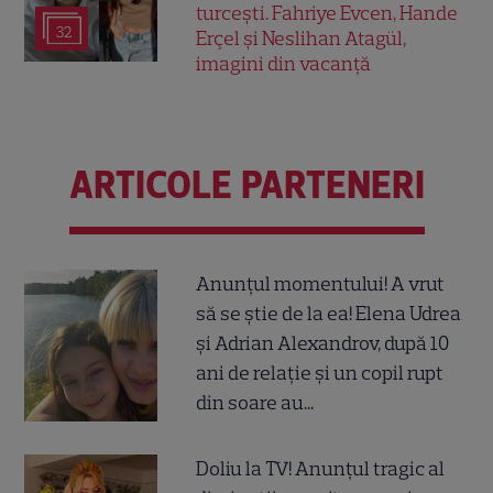
turcești. Fahriye Evcen, Hande
32
Erçel și Neslihan Atagül,
imagini din vacanță
ARTICOLE PARTENERI
Anunțul momentului! A vrut
să se știe de la ea! Elena Udrea
și Adrian Alexandrov, după 10
ani de relație și un copil rupt
din soare au...
Doliu la TV! Anunțul tragic al