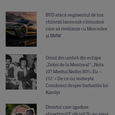
BYD atacă segmentul de lux:
chinezii lansează o limuzină
care să rivalizeze cu Mercedes
și BMW
Omul din umbră din echipa
„Zeiței de la Montreal”: „Nota
10? Meritul Nadiei 80%. Eu –
1%!” + De ce nu vorbește
Comăneci despre barbariile lui
Karolyi
Divorțul care zguduie
showbizul! E oficial! Și-au spus