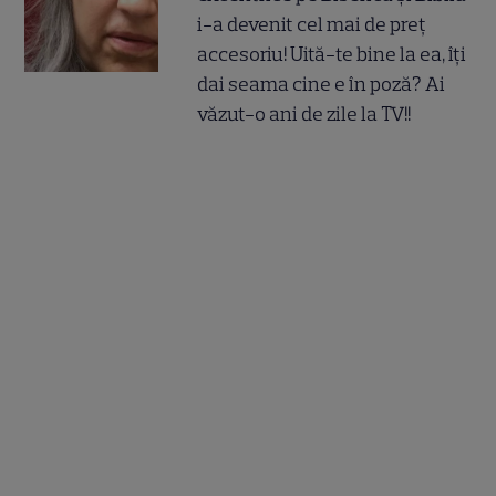
i-a devenit cel mai de preț
accesoriu! Uită-te bine la ea, îți
dai seama cine e în poză? Ai
văzut-o ani de zile la TV!!