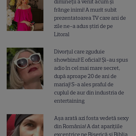
dimineții a venit acum și
frânge inimi! A murit subit
prezentatoarea TV care ani de
zile ne-a adus știri de pe
Litoral
Divorțul care zguduie
showbizul! E oficial! Și-au spus
adio în cel mai mare secret,
după aproape 20 de ani de
mariaj! S-a ales praful de
cuplul de aur din industria de
entertaining
Așa arată azi fosta vedetă sexy
din România! A dat aparițiile
excentrice pe Biserică și Biblia