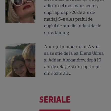
adio în cel mai mare secret,
după aproape 20 de ani de
mariaj! S-a ales praful de
cuplul de aur din industria de
entertaining
Anunțul momentului! A vrut
să se știe de la ea! Elena Udrea
și Adrian Alexandrov, după 10
ani de relație și un copil rupt
din soare au...
SERIALE