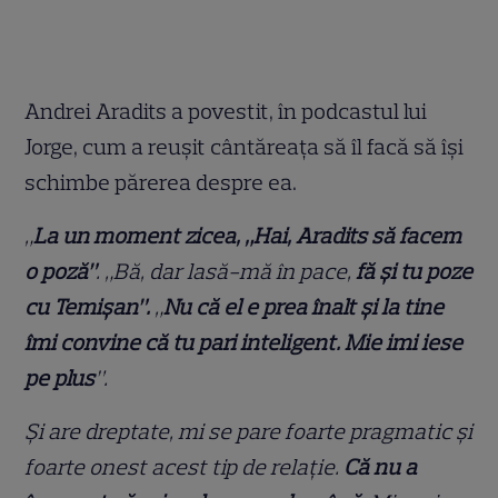
Andrei Aradits a povestit, în podcastul lui
Jorge, cum a reușit cântăreața să îl facă să își
schimbe părerea despre ea.
„
La un moment zicea, „Hai, Aradits să facem
o poză”
. „Bă, dar lasă-mă în pace,
fă și tu poze
cu Temișan”.
„
Nu că el e prea înalt și la tine
îmi convine că tu pari inteligent. Mie imi iese
pe plus
”.
Și are dreptate, mi se pare foarte pragmatic și
foarte onest acest tip de relație.
Că nu a