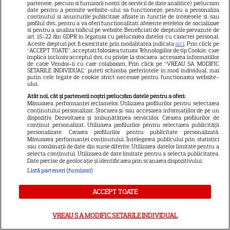
partenere, precum si furnizorii nostri de servicii de date analitice) prelucram
Vărsătorii au nevoie de
date pentru a permite website-ului sa functioneze, pentru a personaliza
continutul si anunturile publicitare afisate in functie de interesele si/sau
abordări mai creative, mai
profilul dvs., pentru a va oferi functionalitati aferente retelelor de socializare
si pentru a analiza traficul pe website. Beneficiati de drepturile prevazute de
relaxate în subiectele legate
art. 15-22 din GDPR in legatura cu prelucrarea datelor cu caracter personal.
Aceste drepturi pot fi exercitate prin modalitatea indicata
aici
. Prin click pe
de câștiguri, venituri și
“ACCEPT TOATE”, acceptati folosirea tuturor Tehnologiilor de tip Cookie, care
implica inclusiv acceptul dvs. cu privire la stocarea/accesarea informatiilor
cheltuieli
de catre Vendor-ii cu care colaboram. Prin click pe “VREAU SA MODIFIC
SETARILE INDIVIDUAL” puteti schimba preferintele in mod individual, mai
putin cele legate de cookie strict necesare pentru functionarea website-
ului.
Cine poate retrage banii din
Atât noi, cât și partenerii noștri prelucrăm datele pentru a oferi:
Măsurarea performanței reclamelor. Utilizarea profilurilor pentru selectarea
contul unei persoane
conținutului personalizat. Stocarea și/sau accesarea informațiilor de pe un
dispozitiv. Dezvoltarea și îmbunătățirea serviciilor. Crearea profilurilor de
decedate
conținut personalizat. Utilizarea profilurilor pentru selectarea publicității
personalizate. Crearea profilurilor pentru publicitate personalizată.
Măsurarea performanței conținutului. Înțelegerea publicului prin statistici
sau combinații de date din surse diferite. Utilizarea datelor limitate pentru a
selecta conținutul. Utilizarea de date limitate pentru a selecta publicitatea.
Date precise de geolocație și identificarea prin scanarea dispozitivului.
Cum coci vinetele la bloc, fără
Listă parteneri (furnizori)
să umpli casa de fum
ACCEPT TOATE
VREAU SA MODIFIC SETARILE INDIVIDUAL