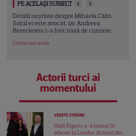
PE ACELAȘI SUBIECT
.
Iuliana Pepene, imagini incendiare din
Cine
Mykonos. Cum s-a fotografiat vedeta de
de la
e
la Observator în „insula milionarilor”
Obse
alătu
Citește mai multe
Citeș
Actorii turci ai
momentului
VEDETE STRĂINE
Halit Ergenç s-a lansat în
afaceri la Londra: Actorul din