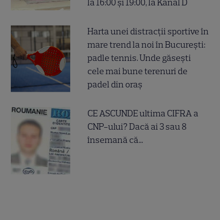
la 16:00 și 19:00, la Kanal D
Harta unei distracții sportive în
mare trend la noi în București:
padle tennis. Unde găsești
cele mai bune terenuri de
padel din oraș
CE ASCUNDE ultima CIFRA a
CNP-ului? Dacă ai 3 sau 8
însemană că...