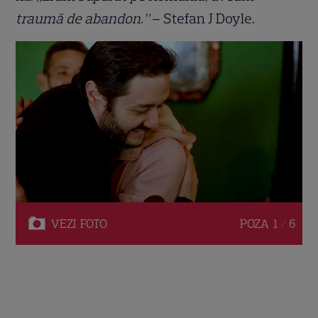
traumă de abandon.”
– Stefan J Doyle.
VEZI
FOTO
POZA
1 / 6