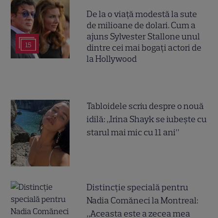
De la o viață modestă la sute
de milioane de dolari. Cum a
ajuns Sylvester Stallone unul
15
dintre cei mai bogați actori de
la Hollywood
Tabloidele scriu despre o nouă
idilă: „Irina Shayk se iubește cu
starul mai mic cu 11 ani”
Distincție specială pentru
Nadia Comăneci la Montreal:
„Aceasta este a zecea mea