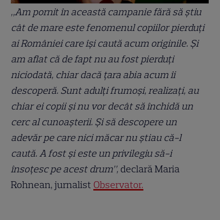
„Am pornit în această campanie fără să ştiu
cât de mare este fenomenul copiilor pierduţi
ai României care îşi caută acum originile. Şi
am aflat că de fapt nu au fost pierduţi
niciodată, chiar dacă ţara abia acum îi
descoperă. Sunt adulţi frumoşi, realizaţi, au
chiar ei copii şi nu vor decât să închidă un
cerc al cunoaşterii. Şi să descopere un
adevăr pe care nici măcar nu ştiau că-l
caută. A fost şi este un privilegiu să-i
însoţesc pe acest drum”,
declară Maria
Rohnean, jurnalist
Observator.