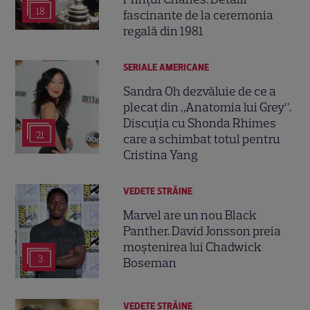
18
fascinante de la ceremonia
regală din 1981
SERIALE AMERICANE
Sandra Oh dezvăluie de ce a
plecat din „Anatomia lui Grey”.
Discuția cu Shonda Rhimes
21
care a schimbat totul pentru
Cristina Yang
VEDETE STRĂINE
Marvel are un nou Black
Panther. David Jonsson preia
moștenirea lui Chadwick
3
Boseman
VEDETE STRĂINE