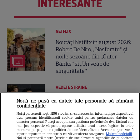
INTERESANTE
NETFLIX
Noutăți Netflix în august 2026:
Robert De Niro, „Nosferatu” și
noile sezoane din „Outer
16
Banks” și „Un veac de
singurătate”
VEDETE STRĂINE
Ryan Gosling este noul Ghost
Nouă ne pasă ca datele tale personale să rămână
Rider din Universul Marvel.
confidențiale
Anunțul făcut la Comic-Con i-
Noi și partenerii noștri
596
stocăm și/sau accesăm informații pe dispozitivul
dvs., precum identificatorii cookie unici pentru prelucrarea datelor cu
7
a entuziasmat pe fani
caracter personal. Puteți accepta sau gestiona preferințele dvs. făcând clic
mai jos, respectiv vă puteți opune utilizării unui interes legitim în orice
moment pe pagina cu politica de confidențialitate. Aceste alegeri vor fi
raportate partenerilor noștri și nu vă vor afecta navigarea.
Mai multe detalii
Noi si partenerii nostri (retelele de socializare si agentiile de publicitate
DISNEY PLUS