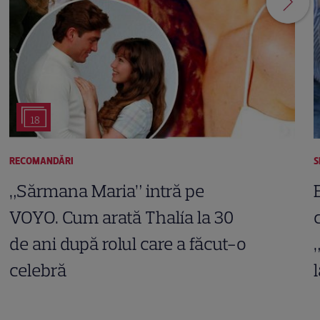
18
RECOMANDĂRI
S
„Sărmana Maria” intră pe
VOYO. Cum arată Thalía la 30
de ani după rolul care a făcut-o
celebră