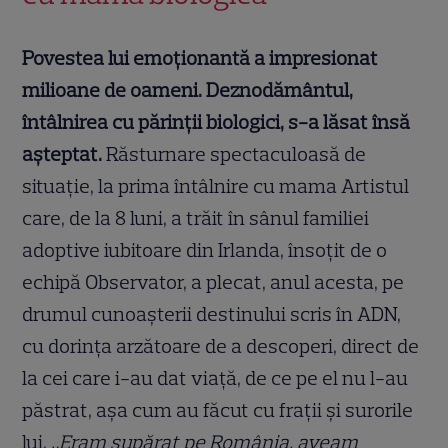
Povestea lui emoționantă a impresionat
milioane de oameni. Deznodământul,
întâlnirea cu părinții biologici, s-a lăsat însă
așteptat.
Răsturnare spectaculoasă de
situație, la prima întâlnire cu mama Artistul
care, de la 8 luni, a trăit în sânul familiei
adoptive iubitoare din Irlanda, însoțit de o
echipă Observator, a plecat, anul acesta, pe
drumul cunoașterii destinului scris în ADN,
cu dorința arzătoare de a descoperi, direct de
la cei care i-au dat viaţă, de ce pe el nu l-au
păstrat, așa cum au făcut cu frații și surorile
lui.
„Eram supărat pe România, aveam