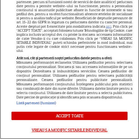
partenere, precum si furnizorii nostri de servicii de date analitice) prelucram
date pentru a permite website-ului sa functioneze, pentru a personaliza
„Diavolul se îmbracă de la
continutul si anunturile publicitare afisate in functie de interesele si/sau
profilul dvs., pentru a va oferi functionalitati aferente retelelor de socializare
Prada 2” s-a lansat pe Disney+.
si pentru a analiza traficul pe website. Beneficiati de drepturile prevazute de
art. 15-22 din GDPR in legatura cu prelucrarea datelor cu caracter personal.
Meryl Streep și Anne
Aceste drepturi pot fi exercitate prin modalitatea indicata
aici
. Prin click pe
Hathaway revin la revista
“ACCEPT TOATE”, acceptati folosirea tuturor Tehnologiilor de tip Cookie, care
implica inclusiv acceptul dvs. cu privire la stocarea/accesarea informatiilor
Runway
de catre Vendor-ii cu care colaboram. Prin click pe “VREAU SA MODIFIC
SETARILE INDIVIDUAL” puteti schimba preferintele in mod individual, mai
putin cele legate de cookie strict necesare pentru functionarea website-
ului.
VEDETE STRĂINE
Atât noi, cât și partenerii noștri prelucrăm datele pentru a oferi:
Măsurarea performanței reclamelor. Utilizarea profilurilor pentru selectarea
Meryl Streep, gest
conținutului personalizat. Stocarea și/sau accesarea informațiilor de pe un
dispozitiv. Dezvoltarea și îmbunătățirea serviciilor. Crearea profilurilor de
impresionant pentru Anne
conținut personalizat. Utilizarea profilurilor pentru selectarea publicității
Hathaway și Emily Blunt la
personalizate. Crearea profilurilor pentru publicitate personalizată.
Măsurarea performanței conținutului. Înțelegerea publicului prin statistici
9
„Diavolul se îmbracă de la
sau combinații de date din surse diferite. Utilizarea datelor limitate pentru a
selecta conținutul. Utilizarea de date limitate pentru a selecta publicitatea.
Prada 2”. Ce salarii ar fi primit
Date precise de geolocație și identificarea prin scanarea dispozitivului.
actrițele
Listă parteneri (furnizori)
ACCEPT TOATE
VEDETE STRĂINE
Tom Holland, decizie radicală
VREAU SA MODIFIC SETARILE INDIVIDUAL
pentru noul său film! Ce