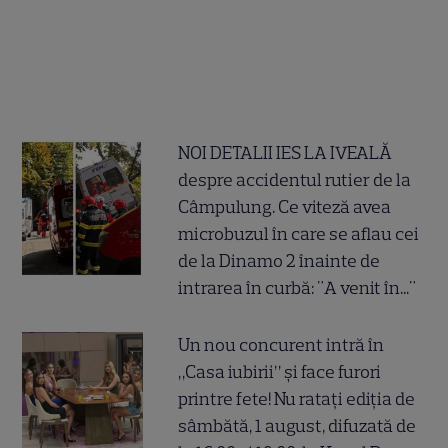
NOI DETALII IES LA IVEALĂ
despre accidentul rutier de la
Câmpulung. Ce viteză avea
microbuzul în care se aflau cei
de la Dinamo 2 înainte de
intrarea în curbă: "A venit în..."
Un nou concurent intră în
„Casa iubirii” și face furori
printre fete! Nu ratați ediția de
sâmbătă, 1 august, difuzată de