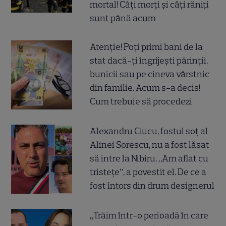
mortal! Câți morți și câți răniți
sunt până acum
Atenție! Poți primi bani de la
stat dacă-ți îngrijești părinții,
bunicii sau pe cineva vârstnic
din familie. Acum s-a decis!
Cum trebuie să procedezi
Alexandru Ciucu, fostul soț al
Alinei Sorescu, nu a fost lăsat
să intre la Nibiru. „Am aflat cu
tristețe”, a povestit el. De ce a
fost întors din drum designerul
„Trăim într-o perioadă în care