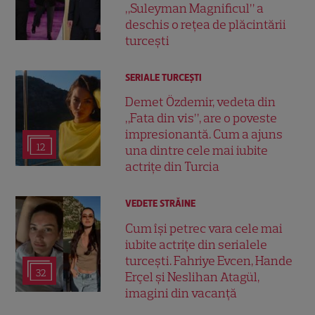
„Suleyman Magnificul” a
deschis o rețea de plăcintării
turcești
SERIALE TURCEŞTI
Demet Özdemir, vedeta din
„Fata din vis”, are o poveste
impresionantă. Cum a ajuns
12
una dintre cele mai iubite
actrițe din Turcia
VEDETE STRĂINE
Cum își petrec vara cele mai
iubite actrițe din serialele
turcești. Fahriye Evcen, Hande
32
Erçel și Neslihan Atagül,
imagini din vacanță