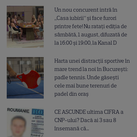
Un nou concurent intră în
„Casa iubirii” și face furori
printre fete! Nu ratați ediția de
sâmbătă, 1 august, difuzată de
la 16:00 și 19:00, la Kanal D
Harta unei distracții sportive în
mare trend la noi în București:
padle tennis. Unde găsești
cele mai bune terenuri de
padel din oraș
CE ASCUNDE ultima CIFRA a
CNP-ului? Dacă ai 3 sau 8
însemană că...