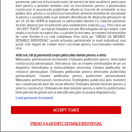
partenere, precum si furnizorii nostri de servicii de date analitice) prelucram
Josh Hartnett revine pe Netflix
date pentru a permite website-ului sa functioneze, pentru a personaliza
în thrillerul „Below”! Noutăți
continutul si anunturile publicitare afisate in functie de interesele si/sau
profilul dvs., pentru a va oferi functionalitati aferente retelelor de socializare
majore despre premiile Emmy
si pentru a analiza traficul pe website. Beneficiati de drepturile prevazute de
art. 15-22 din GDPR in legatura cu prelucrarea datelor cu caracter personal.
și noul serial Dan Brown
Aceste drepturi pot fi exercitate prin modalitatea indicata
aici
. Prin click pe
“ACCEPT TOATE”, acceptati folosirea tuturor Tehnologiilor de tip Cookie, care
implica inclusiv acceptul dvs. cu privire la stocarea/accesarea informatiilor
de catre Vendor-ii cu care colaboram. Prin click pe “VREAU SA MODIFIC
SETARILE INDIVIDUAL” puteti schimba preferintele in mod individual, mai
DISNEY PLUS
putin cele legate de cookie strict necesare pentru functionarea website-
ului.
Care-i buna și care-i reaua?
Atât noi, cât și partenerii noștri prelucrăm datele pentru a oferi:
Emmy Rossum revine
Măsurarea performanței reclamelor. Utilizarea profilurilor pentru selectarea
conținutului personalizat. Stocarea și/sau accesarea informațiilor de pe un
spectaculos pe Disney+ în
dispozitiv. Dezvoltarea și îmbunătățirea serviciilor. Crearea profilurilor de
3
thrillerul psihologic „Furie și
conținut personalizat. Utilizarea profilurilor pentru selectarea publicității
personalizate. Crearea profilurilor pentru publicitate personalizată.
seducție”
Măsurarea performanței conținutului. Înțelegerea publicului prin statistici
sau combinații de date din surse diferite. Utilizarea datelor limitate pentru a
selecta conținutul. Utilizarea de date limitate pentru a selecta publicitatea.
Date precise de geolocație și identificarea prin scanarea dispozitivului.
ȘTIRI
Listă parteneri (furnizori)
25 de ani de la lansarea
ACCEPT TOATE
filmului „Stăpânul inelelor:
Frăția Inelului”! Cum a creat
VREAU SA MODIFIC SETARILE INDIVIDUAL
Peter Jackson una dintre cele