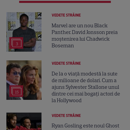
VEDETE STRĂINE
Marvel are un nou Black
Panther. David Jonsson preia
moștenirea lui Chadwick
3
Boseman
VEDETE STRĂINE
De la o viață modestă la sute
de milioane de dolari. Cum a
ajuns Sylvester Stallone unul
15
dintre cei mai bogați actori de
la Hollywood
VEDETE STRĂINE
Ryan Gosling este noul Ghost