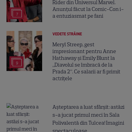
Rider din Universul Marvel.
Anunțul făcut la Comic-Con i-
7
a entuziasmat pe fani
VEDETE STRĂINE
Meryl Streep, gest
impresionant pentru Anne
Hathaway și Emily Blunt la
9
„Diavolul se îmbracă de la
Prada 2”. Ce salarii ar fi primit
actrițele
Așteptarea a luat sfârșit: astăzi
s-a jucat primul meci în Sala
Polivalentă din Tulcea! Imagini
spectaculoase