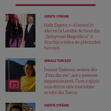
VEDETE STRĂINE
Halit Ergenç s-a lansat în
afaceri la Londra: Actorul din
„Suleyman Magnificul” a
deschis o rețea de plăcintării
turcești
SERIALE TURCEŞTI
Demet Özdemir, vedeta din
„Fata din vis”, are o poveste
impresionantă. Cum a ajuns
12
una dintre cele mai iubite
actrițe din Turcia
VEDETE STRĂINE