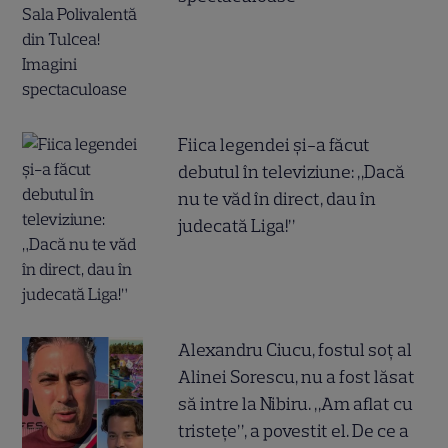
Fiica legendei și-a făcut
debutul în televiziune: „Dacă
nu te văd în direct, dau în
judecată Liga!”
Alexandru Ciucu, fostul soț al
Alinei Sorescu, nu a fost lăsat
să intre la Nibiru. „Am aflat cu
tristețe”, a povestit el. De ce a