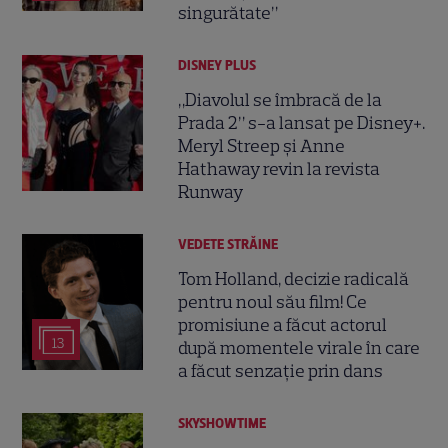
singurătate”
DISNEY PLUS
„Diavolul se îmbracă de la
Prada 2” s-a lansat pe Disney+.
Meryl Streep și Anne
Hathaway revin la revista
Runway
VEDETE STRĂINE
Tom Holland, decizie radicală
pentru noul său film! Ce
promisiune a făcut actorul
13
după momentele virale în care
a făcut senzație prin dans
SKYSHOWTIME