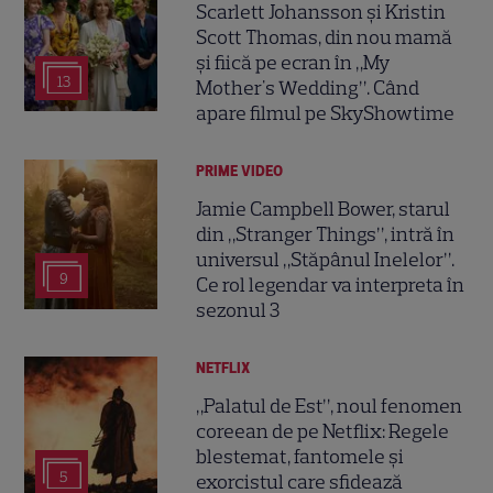
Scarlett Johansson și Kristin
Scott Thomas, din nou mamă
și fiică pe ecran în „My
13
Mother's Wedding”. Când
apare filmul pe SkyShowtime
PRIME VIDEO
Jamie Campbell Bower, starul
din „Stranger Things”, intră în
universul „Stăpânul Inelelor”.
9
Ce rol legendar va interpreta în
sezonul 3
NETFLIX
„Palatul de Est”, noul fenomen
coreean de pe Netflix: Regele
blestemat, fantomele și
5
exorcistul care sfidează