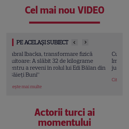
Cel mai nou VIDEO
PE ACELAȘI SUBIECT
Cum arăta Dragoș Bucur acum 20 de ani.
Cine
Imaginea de colecție din perioada în care
Buni
din
juca în „Băieți buni”
revi
Citește mai multe
Citeș
Actorii turci ai
momentului