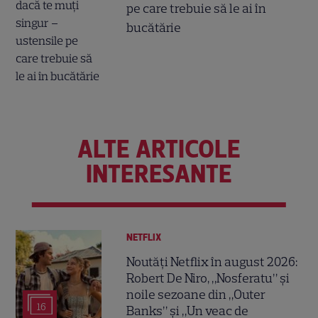
pe care trebuie să le ai în
bucătărie
ALTE ARTICOLE
INTERESANTE
NETFLIX
Noutăți Netflix în august 2026:
Robert De Niro, „Nosferatu” și
noile sezoane din „Outer
16
Banks” și „Un veac de