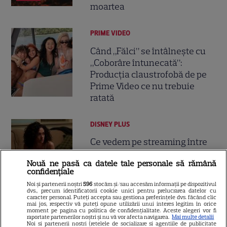
moartea
PRIME VIDEO
Când „Fălci” se întâlnește cu
„Coborâre întunecată”:
Producția claustrofobă de pe
Prime Video ce nu trebuie
ratată
DISNEY PLUS
Ce vedem pe streaming între
27 iulie și 2 august 2026:
Nouă ne pasă ca datele tale personale să rămână
Diavolul se îmbracă de la Prada
confidențiale
18
2 pe Disney+ și mari noutăți
Noi și partenerii noștri
596
stocăm și/sau accesăm informații pe dispozitivul
Netflix
dvs., precum identificatorii cookie unici pentru prelucrarea datelor cu
caracter personal. Puteți accepta sau gestiona preferințele dvs. făcând clic
mai jos, respectiv vă puteți opune utilizării unui interes legitim în orice
moment pe pagina cu politica de confidențialitate. Aceste alegeri vor fi
NETFLIX
raportate partenerilor noștri și nu vă vor afecta navigarea.
Mai multe detalii
Noi si partenerii nostri (retelele de socializare si agentiile de publicitate