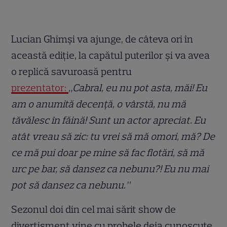
Lucian Ghimși va ajunge, de câteva ori în
această ediție, la capătul puterilor și va avea
o replică savuroasă pentru
prezentator:
„Cabral, eu nu pot asta, măi! Eu
am o anumită decență, o vârstă, nu mă
tăvălesc în făină! Sunt un actor apreciat. Eu
atât vreau să zic: tu vrei să mă omori, mă? De
ce mă pui doar pe mine să fac flotări, să mă
urc pe bar, să dansez ca nebunu?! Eu nu mai
pot să dansez ca nebunu.”
Sezonul doi din cel mai sărit show de
divertisment vine cu probele deja cunoscute