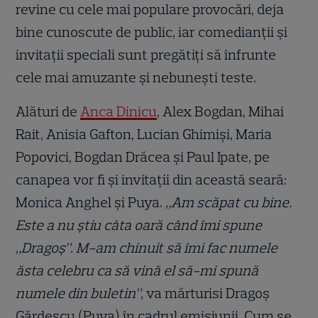
revine cu cele mai populare provocări, deja
bine cunoscute de public, iar comedianții și
invitații speciali sunt pregătiți să înfrunte
cele mai amuzante și nebunești teste.
Alături de
Anca Dinicu
, Alex Bogdan, Mihai
Rait, Anisia Gafton, Lucian Ghimiși, Maria
Popovici, Bogdan Drăcea și Paul Ipate, pe
canapea vor fi și invitații din această seară:
Monica Anghel și Puya.
„Am scăpat cu bine.
Este a nu știu câta oară când îmi spune
„Dragoș”. M-am chinuit să îmi fac numele
ăsta celebru ca să vină el să-mi spună
numele din buletin”
, va mărturisi Dragoș
Gărdescu (Puya) în cadrul emisiunii. Cum se