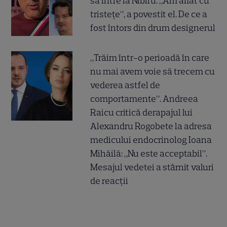
să intre la Nibiru. „Am aflat cu
tristețe”, a povestit el. De ce a
fost întors din drum designerul
„Trăim într-o perioadă în care
nu mai avem voie să trecem cu
vederea astfel de
comportamente”. Andreea
Raicu critică derapajul lui
Alexandru Rogobete la adresa
medicului endocrinolog Ioana
Mihăilă: „Nu este acceptabil”.
Mesajul vedetei a stârnit valuri
de reacții