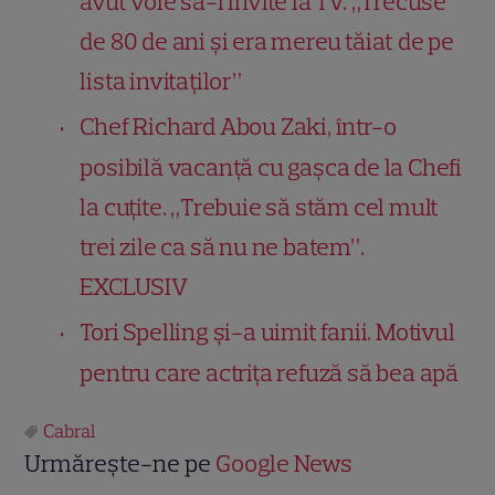
avut voie să-l invite la TV. „Trecuse
de 80 de ani și era mereu tăiat de pe
lista invitaților”
Chef Richard Abou Zaki, într-o
posibilă vacanță cu gașca de la Chefi
la cuțite. „Trebuie să stăm cel mult
trei zile ca să nu ne batem”.
EXCLUSIV
Tori Spelling și-a uimit fanii. Motivul
pentru care actrița refuză să bea apă
Cabral
Urmărește-ne pe
Google News