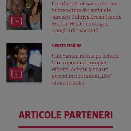
Cum își petrec vara cele mai
iubite actrițe din serialele
turcești. Fahriye Evcen, Hande
32
Erçel și Neslihan Atagül,
imagini din vacanță
VEDETE STRĂINE
Can Yaman revine pe ecrane
într-o ipostază complet
diferită. Actorul joacă un
31
avocat în noul serial „Bro”,
filmat în Italia
ARTICOLE PARTENERI