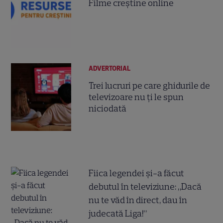
Filme creștine online
ADVERTORIAL
Trei lucruri pe care ghidurile de
televizoare nu ți le spun
niciodată
Fiica legendei și-a făcut
debutul în televiziune: „Dacă
nu te văd în direct, dau în
judecată Liga!”