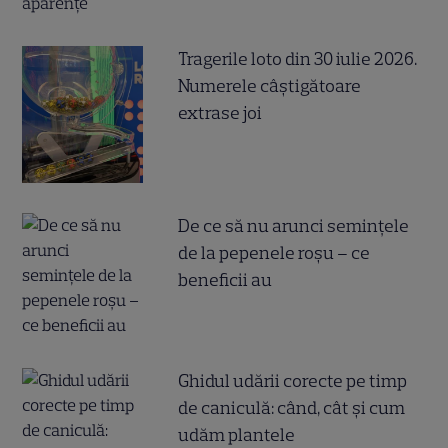
Tragerile loto din 30 iulie 2026.
Numerele câştigătoare
extrase joi
De ce să nu arunci semințele
de la pepenele roșu – ce
beneficii au
Ghidul udării corecte pe timp
de caniculă: când, cât şi cum
udăm plantele