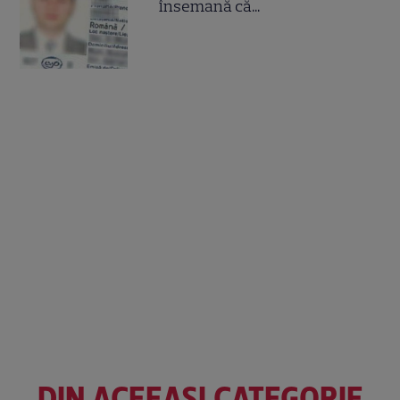
însemană că...
DIN ACEEAȘI CATEGORIE