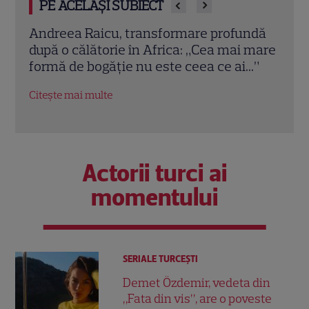
PE ACELAȘI SUBIECT
ndă
Ce a învățat Andreea Raicu după ani de
Mira
 mare
suprasolicitare: „Valoarea mea nu stă în
la A
.”
cât muncesc”. Sfatul oferit fanelor
mătă
Citește mai multe
Citeș
Actorii turci ai
momentului
SERIALE TURCEŞTI
Demet Özdemir, vedeta din
„Fata din vis”, are o poveste