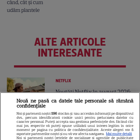
ALTE ARTICOLE
INTERESANTE
NETFLIX
Noutăți Netflix în august 2026:
Robert De Niro, „Nosferatu” și
Nouă ne pasă ca datele tale personale să rămână
confidențiale
noile sezoane din „Outer
16
Banks” și „Un veac de
Noi și partenerii noștri
596
stocăm și/sau accesăm informații pe dispozitivul
dvs., precum identificatorii cookie unici pentru prelucrarea datelor cu
singurătate”
caracter personal. Puteți accepta sau gestiona preferințele dvs. făcând clic
mai jos, respectiv vă puteți opune utilizării unui interes legitim în orice
moment pe pagina cu politica de confidențialitate. Aceste alegeri vor fi
raportate partenerilor noștri și nu vă vor afecta navigarea.
Mai multe detalii
VEDETE STRĂINE
Noi si partenerii nostri (retelele de socializare si agentiile de publicitate