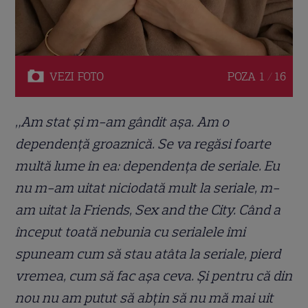
VEZI
FOTO
POZA
1 / 16
„Am stat și m-am gândit așa. Am o
dependență groaznică. Se va regăsi foarte
multă lume în ea: dependența de seriale. Eu
nu m-am uitat niciodată mult la seriale, m-
am uitat la Friends, Sex and the City. Când a
început toată nebunia cu serialele îmi
spuneam cum să stau atâta la seriale, pierd
vremea, cum să fac așa ceva. Și pentru că din
nou nu am putut să abțin să nu mă mai uit