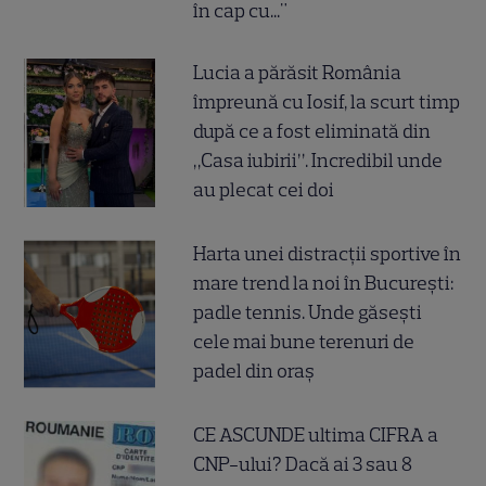
în cap cu..."
Lucia a părăsit România
împreună cu Iosif, la scurt timp
după ce a fost eliminată din
„Casa iubirii”. Incredibil unde
au plecat cei doi
Harta unei distracții sportive în
mare trend la noi în București:
padle tennis. Unde găsești
cele mai bune terenuri de
padel din oraș
CE ASCUNDE ultima CIFRA a
CNP-ului? Dacă ai 3 sau 8