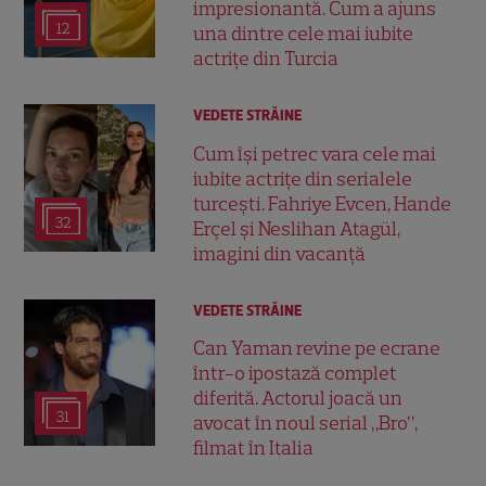
impresionantă. Cum a ajuns
12
una dintre cele mai iubite
actrițe din Turcia
VEDETE STRĂINE
Cum își petrec vara cele mai
iubite actrițe din serialele
turcești. Fahriye Evcen, Hande
32
Erçel și Neslihan Atagül,
imagini din vacanță
VEDETE STRĂINE
Can Yaman revine pe ecrane
într-o ipostază complet
diferită. Actorul joacă un
31
avocat în noul serial „Bro”,
filmat în Italia