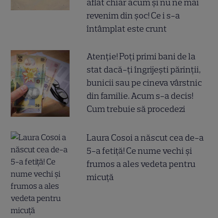
aflat chiar acum și nu ne mai
revenim din șoc! Ce i s-a
întâmplat este crunt
Atenție! Poți primi bani de la
stat dacă-ți îngrijești părinții,
bunicii sau pe cineva vârstnic
din familie. Acum s-a decis!
Cum trebuie să procedezi
Laura Cosoi a născut cea de-a
5-a fetiță! Ce nume vechi și
frumos a ales vedeta pentru
micuță