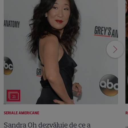
21
SERIALE AMERICANE
R
Sandra Oh dezvăluie de ce a