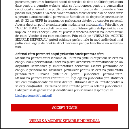
partenere, precum si furnizorii nostri de servicii de date analitice) prelucram
date pentru a permite website-ului sa functioneze, pentru a personaliza
Sean Astin din „Stăpânul
continutul si anunturile publicitare afisate in functie de interesele si/sau
Inelelor” a fost nevoit să își
profilul dvs., pentru a va oferi functionalitati aferente retelelor de socializare
si pentru a analiza traficul pe website. Beneficiati de drepturile prevazute de
vândă casa din cauza
art. 15-22 din GDPR in legatura cu prelucrarea datelor cu caracter personal.
Aceste drepturi pot fi exercitate prin modalitatea indicata
aici
. Prin click pe
14
salariului mic: Câți bani a
“ACCEPT TOATE”, acceptati folosirea tuturor Tehnologiilor de tip Cookie, care
implica inclusiv acceptul dvs. cu privire la stocarea/accesarea informatiilor
primit de fapt
de catre Vendor-ii cu care colaboram. Prin click pe “VREAU SA MODIFIC
SETARILE INDIVIDUAL” puteti schimba preferintele in mod individual, mai
putin cele legate de cookie strict necesare pentru functionarea website-
ului.
VEDETE STRĂINE
Atât noi, cât și partenerii noștri prelucrăm datele pentru a oferi:
Elon Musk, atac la adresa
Măsurarea performanței reclamelor. Utilizarea profilurilor pentru selectarea
conținutului personalizat. Stocarea și/sau accesarea informațiilor de pe un
regizorului premiat cu Oscar
dispozitiv. Dezvoltarea și îmbunătățirea serviciilor. Crearea profilurilor de
conținut personalizat. Utilizarea profilurilor pentru selectarea publicității
care a realizat documentarul
personalizate. Crearea profilurilor pentru publicitate personalizată.
14
despre viața sa. Filmul are 232
Măsurarea performanței conținutului. Înțelegerea publicului prin statistici
sau combinații de date din surse diferite. Utilizarea datelor limitate pentru a
de minute
selecta conținutul. Utilizarea de date limitate pentru a selecta publicitatea.
Date precise de geolocație și identificarea prin scanarea dispozitivului.
Listă parteneri (furnizori)
VEDETE STRĂINE
ACCEPT TOATE
Marvel are un nou Black
Panther. David Jonsson preia
VREAU SA MODIFIC SETARILE INDIVIDUAL
moștenirea lui Chadwick
3