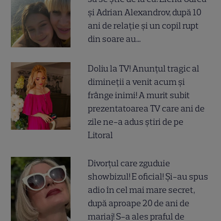
și Adrian Alexandrov, după 10
ani de relație și un copil rupt
din soare au...
Doliu la TV! Anunțul tragic al
dimineții a venit acum și
frânge inimi! A murit subit
prezentatoarea TV care ani de
zile ne-a adus știri de pe
Litoral
Divorțul care zguduie
showbizul! E oficial! Și-au spus
adio în cel mai mare secret,
după aproape 20 de ani de
mariaj! S-a ales praful de