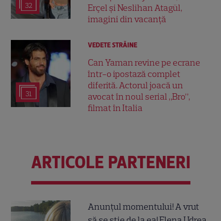
32
Erçel și Neslihan Atagül,
imagini din vacanță
VEDETE STRĂINE
Can Yaman revine pe ecrane
într-o ipostază complet
diferită. Actorul joacă un
31
avocat în noul serial „Bro”,
filmat în Italia
ARTICOLE PARTENERI
Anunțul momentului! A vrut
să se știe de la ea! Elena Udrea