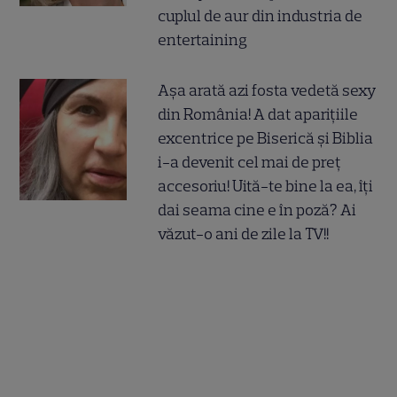
cuplul de aur din industria de
entertaining
Așa arată azi fosta vedetă sexy
din România! A dat aparițiile
excentrice pe Biserică și Biblia
i-a devenit cel mai de preț
accesoriu! Uită-te bine la ea, îți
dai seama cine e în poză? Ai
văzut-o ani de zile la TV!!