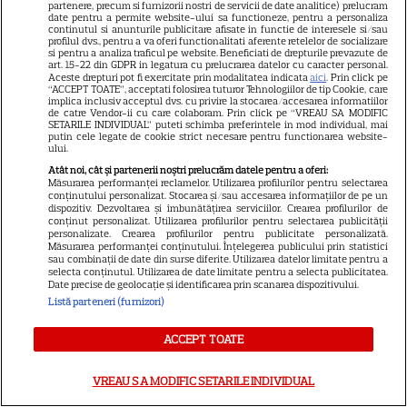
partenere, precum si furnizorii nostri de servicii de date analitice) prelucram
date pentru a permite website-ului sa functioneze, pentru a personaliza
continutul si anunturile publicitare afisate in functie de interesele si/sau
DISNEY PLUS
profilul dvs., pentru a va oferi functionalitati aferente retelelor de socializare
si pentru a analiza traficul pe website. Beneficiati de drepturile prevazute de
art. 15-22 din GDPR in legatura cu prelucrarea datelor cu caracter personal.
Premiere de neratat pe Netflix,
Aceste drepturi pot fi exercitate prin modalitatea indicata
aici
. Prin click pe
Disney+ și SkyShowtime în
“ACCEPT TOATE”, acceptati folosirea tuturor Tehnologiilor de tip Cookie, care
implica inclusiv acceptul dvs. cu privire la stocarea/accesarea informatiilor
august: seriale noi, filme de
de catre Vendor-ii cu care colaboram. Prin click pe “VREAU SA MODIFIC
SETARILE INDIVIDUAL” puteti schimba preferintele in mod individual, mai
15
colecție și vedete de top
putin cele legate de cookie strict necesare pentru functionarea website-
ului.
Atât noi, cât și partenerii noștri prelucrăm datele pentru a oferi:
Măsurarea performanței reclamelor. Utilizarea profilurilor pentru selectarea
CINEMA
conținutului personalizat. Stocarea și/sau accesarea informațiilor de pe un
dispozitiv. Dezvoltarea și îmbunătățirea serviciilor. Crearea profilurilor de
Eli Roth revine cu „Omul cu
conținut personalizat. Utilizarea profilurilor pentru selectarea publicității
personalizate. Crearea profilurilor pentru publicitate personalizată.
înghețata mortală”. Filmul
Măsurarea performanței conținutului. Înțelegerea publicului prin statistici
sau combinații de date din surse diferite. Utilizarea datelor limitate pentru a
horror în care copiii devin
selecta conținutul. Utilizarea de date limitate pentru a selecta publicitatea.
5
criminali după ce mănâncă
Date precise de geolocație și identificarea prin scanarea dispozitivului.
Listă parteneri (furnizori)
înghețată
ACCEPT TOATE
VEDETE STRĂINE
VREAU SA MODIFIC SETARILE INDIVIDUAL
„Povestea peștelui posac”,
aventura animată inspirată