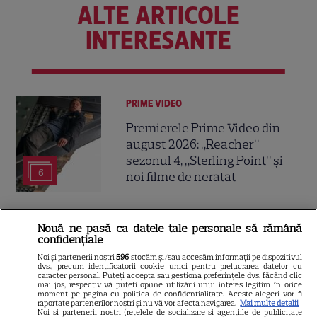
ALTE ARTICOLE
INTERESANTE
PRIME VIDEO
Premierele Prime Video din
august 2026: „Reacher”
sezonul 4, „Sterling Point” și
6
noi filme de neratat
DISNEY PLUS
Nouă ne pasă ca datele tale personale să rămână
confidențiale
Premiere Disney+ august
Noi și partenerii noștri
596
stocăm și/sau accesăm informații pe dispozitivul
2026: „Camp Rock 3”,
dvs., precum identificatorii cookie unici pentru prelucrarea datelor cu
caracter personal. Puteți accepta sau gestiona preferințele dvs. făcând clic
„Futurama” și trilogia
mai jos, respectiv vă puteți opune utilizării unui interes legitim în orice
17
„Stăpânul Inelelor” ajung pe
moment pe pagina cu politica de confidențialitate. Aceste alegeri vor fi
raportate partenerilor noștri și nu vă vor afecta navigarea.
Mai multe detalii
platformă
Noi si partenerii nostri (retelele de socializare si agentiile de publicitate