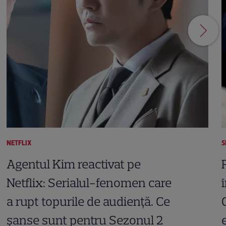
NETFLIX
S
Agentul Kim reactivat pe
Netflix: Serialul-fenomen care
a rupt topurile de audiență. Ce
șanse sunt pentru Sezonul 2