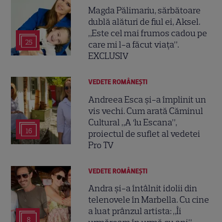
Magda Pălimariu, sărbătoare
dublă alături de fiul ei, Aksel.
„Este cel mai frumos cadou pe
25
care mi l-a făcut viața”.
EXCLUSIV
VEDETE ROMÂNEŞTI
Andreea Esca și-a împlinit un
vis vechi. Cum arată Căminul
Cultural „A ‘lu Escana”,
16
proiectul de suflet al vedetei
Pro TV
VEDETE ROMÂNEŞTI
Andra și-a întâlnit idolii din
telenovele în Marbella. Cu cine
a luat prânzul artista: „Îi
8