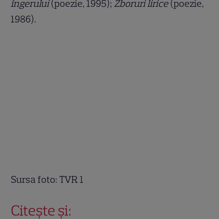
îngerului
(poezie, 1995);
Zboruri lirice
(poezie,
1986).
Sursa foto: TVR 1
Citește și: