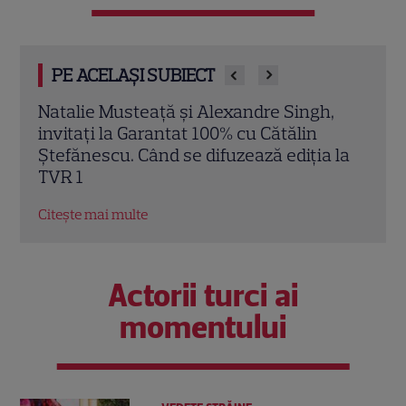
PE ACELAȘI SUBIECT
,
Gala Nadia Comăneci la TVR: Programul
Sato
transmisiunilor LIVE
desc
 la
2026
Citește mai multe
Rom
Citeș
Actorii turci ai
momentului