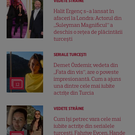
VEDETE STRĂINE
Halit Ergenç s-a lansat în
afaceri la Londra: Actorul din
„Suleyman Magnificul” a
deschis o rețea de plăcintării
turcești
SERIALE TURCEŞTI
Demet Özdemir, vedeta din
„Fata din vis”, are o poveste
impresionantă. Cum a ajuns
12
una dintre cele mai iubite
actrițe din Turcia
VEDETE STRĂINE
Cum își petrec vara cele mai
iubite actrițe din serialele
turcești. Fahriye Evcen, Hande