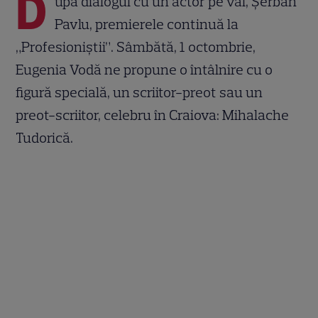
D
upă dialogul cu un actor pe val, Şerban
Pavlu, premierele continuă la
„Profesioniştii”. Sâmbătă, 1 octombrie,
Eugenia Vodă ne propune o întâlnire cu o
figură specială, un scriitor-preot sau un
preot-scriitor, celebru în Craiova: Mihalache
Tudorică.