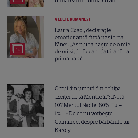
urmăream în urmă cu ani”
VEDETE ROMÂNEŞTI
Laura Cosoi, declarație
emoționantă după nașterea
Ninei. „Aș putea naște de o mie
14
de ori și, de fiecare dată, ar fi ca
prima oară”
Omul din umbră din echipa
„Zeiței de la Montreal”: „Nota
10? Meritul Nadiei 80%. Eu –
1%!” + De ce nu vorbește
Comăneci despre barbariile lui
Karolyi