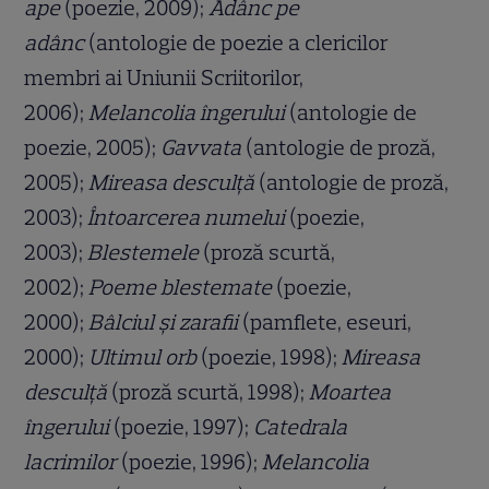
ape
(poezie, 2009);
Adânc pe
adânc
(antologie de poezie a clericilor
membri ai Uniunii Scriitorilor,
2006);
Melancolia îngerului
(antologie de
poezie, 2005);
Gavvata
(antologie de proză,
2005);
Mireasa desculţă
(antologie de proză,
2003);
Întoarcerea numelui
(poezie,
2003);
Blestemele
(proză scurtă,
2002);
Poeme blestemate
(poezie,
2000);
Bâlciul şi zarafii
(pamflete, eseuri,
2000);
Ultimul orb
(poezie, 1998);
Mireasa
desculţă
(proză scurtă, 1998);
Moartea
îngerului
(poezie, 1997);
Catedrala
lacrimilor
(poezie, 1996);
Melancolia