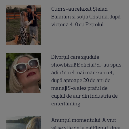
Cum s-au relaxat Ștefan
Baiaram și soția Cristina, după
victoria 4-0 cu Petrolul
Divorțul care zguduie
showbizul! E oficial! Și-au spus
adio în cel mai mare secret,
după aproape 20 de ani de
mariaj! S-a ales praful de
cuplul de aur din industria de
entertaining
Anunțul momentului! A vrut
să se știe de la ea! Elena Udrea