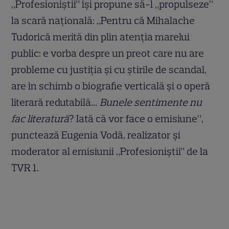
„Profesioniştii” îşi propune să-l „propulseze”
la scară naţională: „Pentru că Mihalache
Tudorică merită din plin atenţia marelui
public: e vorba despre un preot care nu are
probleme cu justiţia şi cu ştirile de scandal,
are în schimb o biografie verticală şi o operă
literară redutabilă…
Bunele sentimente nu
fac literatură
? Iată că vor face o emisiune”,
punctează Eugenia Vodă, realizator şi
moderator al emisiunii „Profesioniştii” de la
TVR 1.