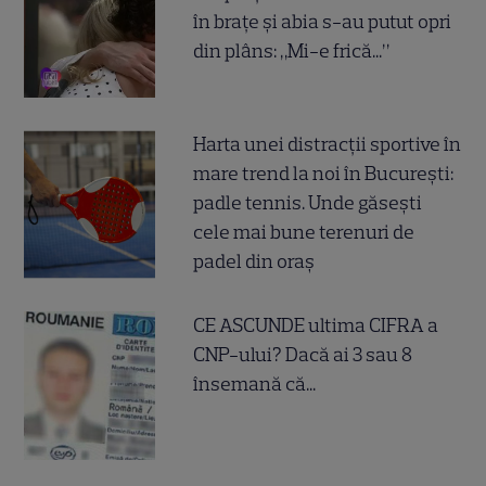
în brațe și abia s-au putut opri
din plâns: „Mi-e frică...”
Harta unei distracții sportive în
mare trend la noi în București:
padle tennis. Unde găsești
cele mai bune terenuri de
padel din oraș
CE ASCUNDE ultima CIFRA a
CNP-ului? Dacă ai 3 sau 8
însemană că...