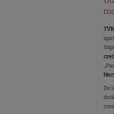
mo
TVR
spir
Săpt
cred
„Paș
Nec
De l
ded
cred