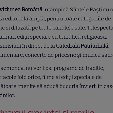
eviziunea Română
întâmpină Sfintele Paști cu 
tă editorială amplă, pentru toate categoriile de
ic și difuzată pe toate canalele sale. Telespecta
urmări ediții speciale cu tematică religioasă,
smisiuni în direct de la
Catedrala Patriarhală
,
mentare, concerte de pricesne și muzică sacr
semenea, nu vor lipsi programe de tradiție,
tacole folclorice, filme și ediții speciale de
ătoare, menite să aducă bucuria Învierii în cas
nilor.
iversul credinței și marile