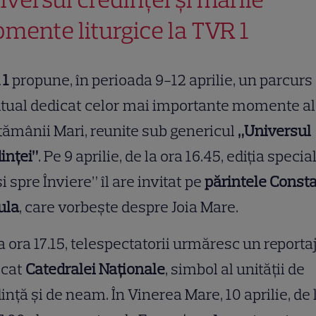
mente liturgice la TVR 1
 1
propune, în perioada 9-12 aprilie, un parcurs
itual dedicat celor mai importante momente a
ămânii Mari, reunite sub genericul
„Universul
inței”
. Pe 9 aprilie, de la ora 16.45, ediția specia
i spre Înviere” îl are invitat pe
părintele Const
ula
, care vorbește despre Joia Mare.
a ora 17.15, telespectatorii urmăresc un reporta
icat
Catedralei Naționale
, simbol al unității de
ință și de neam. În Vinerea Mare, 10 aprilie, de 