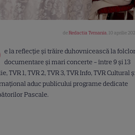
de
Redactia Tvmania
,
10 aprilie 20
D
e la reflecție și trăire duhovnicească la folclor,
documentare și mari concerte - între 9 și 13
lie, TVR 1, TVR 2, TVR 3, TVR Info, TVR Cultural 
rnațional aduc publicului programe dedicate
ătorilor Pascale.