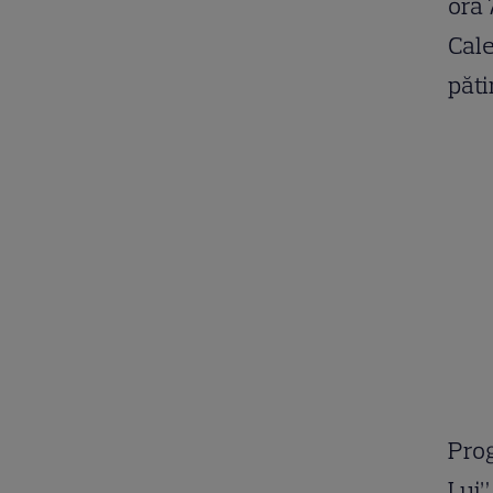
ora 
Cale
păti
Prog
Lui”