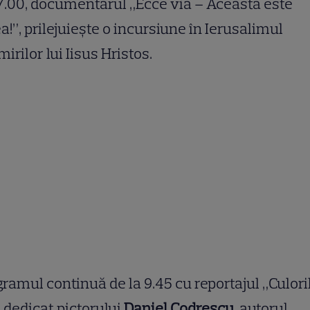
7.00, documentarul „Ecce via – Aceasta este
a!”, prilejuiește o incursiune în Ierusalimul
mirilor lui Iisus Hristos.
ramul continuă de la 9.45 cu reportajul „Culori
, dedicat pictorului
Daniel Codrescu
, autorul