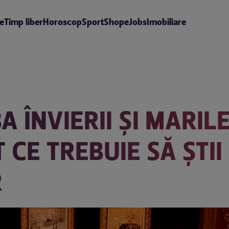
te
Timp liber
Horoscop
Sport
Shop
eJobs
Imobiliare
A ÎNVIERII ȘI MARI
 CE TREBUIE SĂ ȘTII
R