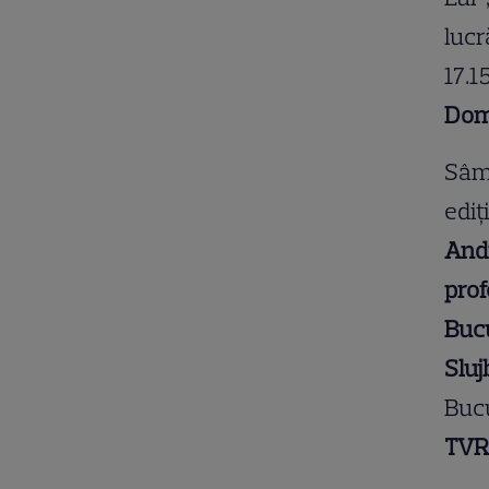
lucr
17.1
Dom
Sâmb
ediț
Andr
pro
Buc
Sluj
Bucu
TVR