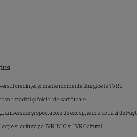
rins
ersul credinței și marile momente liturgice la TVR 1
cesne, tradiții și folclor de sărbătoare
ții aniversare și spectacole de excepție în a doua zi de Paș
lecție și cultură pe TVR INFO și TVR Cultural