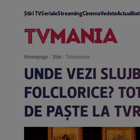
Știri TV
Seriale
Streaming
Cinema
Vedete
Actualita
Homepage
/
Știri
/
Televiziune
UNDE VEZI SLUJB
FOLCLORICE? TOT
DE PAȘTE LA TV