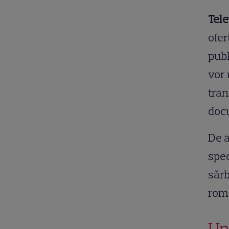
Tel
ofer
publ
vor 
tran
docu
De a
spec
sărb
româ
Un