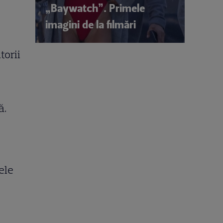
„Baywatch”. Primele
o
imagini de la filmări
torii
ă.
ele