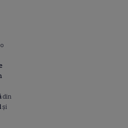
 o
e
n
ă
din
l
şi