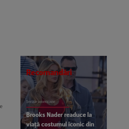
Recomandări
Seriale americane
te
Brooks Nader readuce la
viață costumul iconic din