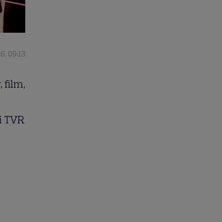
26, 09:13
 film,
și TVR