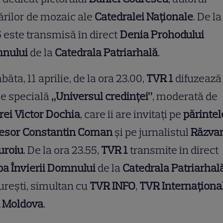
ărilor de mozaic ale
Catedralei Naționale
. De la
5 este transmisă în direct
Denia Prohodului
nului
de la
Catedrala Patriarhală
.
ăta, 11 aprilie, de la ora 23.00,
TVR 1
difuzează
ie specială
„Universul credinței”
, moderată de
ei Victor Dochia
, care îi are invitați pe
părintel
fesor Constantin Coman
și pe jurnalistul
Răzva
uroiu
. De la ora 23.55,
TVR 1
transmite în direct
ba Învierii Domnului
de la
Catedrala Patriarhal
rești, simultan cu
TVR INFO
,
TVR Internaţiona
 Moldova
.