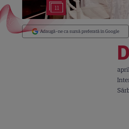
11
Adaugă-ne ca sursă preferată în Google
apri
Inte
Sărb