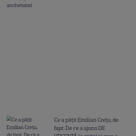
Ce a pățit Emilian Crețu, de
fapt. De ce a ajuns DE