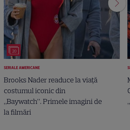
20
SERIALE AMERICANE
S
Brooks Nader readuce la viață
costumul iconic din
„Baywatch”. Primele imagini de
la filmări