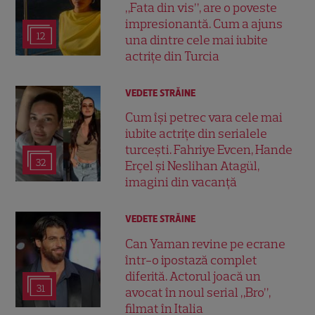
„Fata din vis”, are o poveste
impresionantă. Cum a ajuns
12
una dintre cele mai iubite
actrițe din Turcia
VEDETE STRĂINE
Cum își petrec vara cele mai
iubite actrițe din serialele
turcești. Fahriye Evcen, Hande
32
Erçel și Neslihan Atagül,
imagini din vacanță
VEDETE STRĂINE
Can Yaman revine pe ecrane
într-o ipostază complet
diferită. Actorul joacă un
31
avocat în noul serial „Bro”,
filmat în Italia