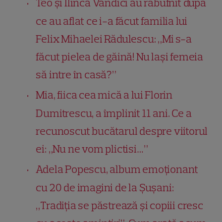
Teo și Ilinca Vandici au răbufnit după
ce au aflat ce i-a făcut familia lui
Felix Mihaelei Rădulescu: „Mi s-a
făcut pielea de găină! Nu lași femeia
să intre în casă?”
Mia, fiica cea mică a lui Florin
Dumitrescu, a împlinit 11 ani. Ce a
recunoscut bucătarul despre viitorul
ei: „Nu ne vom plictisi…”
Adela Popescu, album emoționant
cu 20 de imagini de la Șușani:
„Tradiția se păstrează și copiii cresc