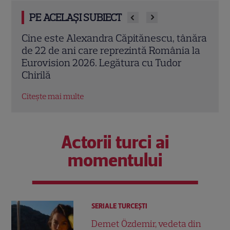
PE ACELAȘI SUBIECT
c”:
Cine este Alexandra Căpitănescu, tânăra
Andr
de 22 de ani care reprezintă România la
Prog
gazdă
Eurovision 2026. Legătura cu Tudor
tran
Chirilă
Citeș
Citește mai multe
Actorii turci ai
momentului
SERIALE TURCEŞTI
Demet Özdemir, vedeta din