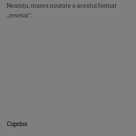
Neamțu, marea noutate a acestui format
„resetat”.
Cuprins