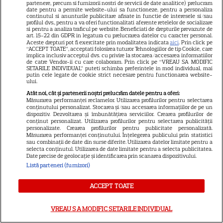
partenere, precum si furnizorii nostri de servicii de date analitice) prelucram
date pentru a permite website-ului sa functioneze, pentru a personaliza
continutul si anunturile publicitare afisate in functie de interesele si/sau
profilul dvs., pentru a va oferi functionalitati aferente retelelor de socializare
si pentru a analiza traficul pe website. Beneficiati de drepturile prevazute de
VEDETE STRĂINE
art. 15-22 din GDPR in legatura cu prelucrarea datelor cu caracter personal.
Aceste drepturi pot fi exercitate prin modalitatea indicata
aici
. Prin click pe
Tom Holland, decizie radicală
“ACCEPT TOATE”, acceptati folosirea tuturor Tehnologiilor de tip Cookie, care
implica inclusiv acceptul dvs. cu privire la stocarea/accesarea informatiilor
pentru noul său film! Ce
de catre Vendor-ii cu care colaboram. Prin click pe “VREAU SA MODIFIC
promisiune a făcut actorul
SETARILE INDIVIDUAL” puteti schimba preferintele in mod individual, mai
putin cele legate de cookie strict necesare pentru functionarea website-
13
după momentele virale în care
ului.
a făcut senzație prin dans
Atât noi, cât și partenerii noștri prelucrăm datele pentru a oferi:
Măsurarea performanței reclamelor. Utilizarea profilurilor pentru selectarea
conținutului personalizat. Stocarea și/sau accesarea informațiilor de pe un
dispozitiv. Dezvoltarea și îmbunătățirea serviciilor. Crearea profilurilor de
SKYSHOWTIME
conținut personalizat. Utilizarea profilurilor pentru selectarea publicității
personalizate. Crearea profilurilor pentru publicitate personalizată.
Scarlett Johansson și Kristin
Măsurarea performanței conținutului. Înțelegerea publicului prin statistici
sau combinații de date din surse diferite. Utilizarea datelor limitate pentru a
Scott Thomas, din nou mamă
selecta conținutul. Utilizarea de date limitate pentru a selecta publicitatea.
Date precise de geolocație și identificarea prin scanarea dispozitivului.
și fiică pe ecran în „My
Listă parteneri (furnizori)
13
Mother's Wedding”. Când
apare filmul pe SkyShowtime
ACCEPT TOATE
PRIME VIDEO
VREAU SA MODIFIC SETARILE INDIVIDUAL