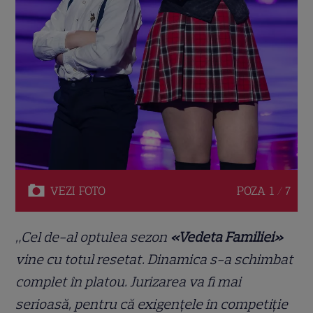
VEZI
FOTO
POZA
1 / 7
„Cel de-al optulea sezon
«Vedeta Familiei»
vine cu totul resetat. Dinamica s-a schimbat
complet în platou. Jurizarea va fi mai
serioasă, pentru că exigențele în competiție