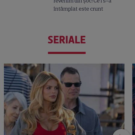
revenim din șoc! Ce i s-a
întâmplat este crunt
SERIALE