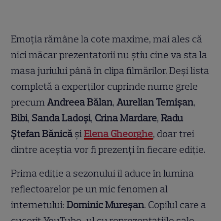
Emoția rămâne la cote maxime, mai ales că
nici măcar prezentatorii nu știu cine va sta la
masa juriului până în clipa filmărilor. Deși lista
completă a experților cuprinde nume grele
precum
Andreea Bălan
,
Aurelian Temișan
,
Bibi
,
Sanda Ladoși
,
Crina Mardare
,
Radu
Ștefan Bănică
și
Elena Gheorghe
, doar trei
dintre aceștia vor fi prezenți în fiecare ediție.
Prima ediție a sezonului îl aduce în lumina
reflectoarelor pe un mic fenomen al
internetului:
Dominic Mureșan
. Copilul care a
cucerit YouTube-ul cu reprezentațiile sale