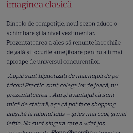
imaginea clasică
Dincolo de competiție, noul sezon aduce o
schimbare și la nivel vestimentar.
Prezentatoarea a ales să renunțe la rochiile
de gală și tocurile amețitoare pentru a fi mai
aproape de universul concurenților.
„Copiii sunt hipnotizați de maimuțoii de pe
tricou! Practic, sunt colega lor de joacă, nu
prezentatoarea… Am și avantajul că sunt
mică de statură, așa că pot face shopping
liniștită la raionul kids — și ies mai cool, și mai
ieftin. Nu sunt singura care a «dat jos
tocurile»! Jurata
Elena Gheorghe
a trecut și