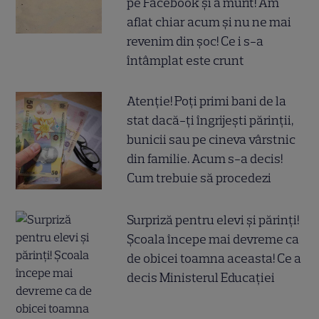
pe Facebook și a murit! Am
aflat chiar acum și nu ne mai
revenim din șoc! Ce i s-a
întâmplat este crunt
Atenție! Poți primi bani de la
stat dacă-ți îngrijești părinții,
bunicii sau pe cineva vârstnic
din familie. Acum s-a decis!
Cum trebuie să procedezi
Surpriză pentru elevi și părinți!
Școala începe mai devreme ca
de obicei toamna aceasta! Ce a
decis Ministerul Educației