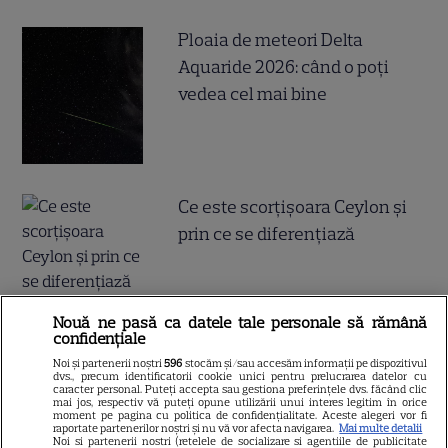
Ploaia de meteori Delta
Aquaride 2026: când o poți
vedea cel mai bine
Ce este scorțișoara Ceylon și
prin ce se diferențiază
Nouă ne pasă ca datele tale personale să rămână
confidențiale
Noi și partenerii noștri
596
stocăm și/sau accesăm informații pe dispozitivul
ALTE ARTICOLE
dvs., precum identificatorii cookie unici pentru prelucrarea datelor cu
caracter personal. Puteți accepta sau gestiona preferințele dvs. făcând clic
mai jos, respectiv vă puteți opune utilizării unui interes legitim în orice
INTERESANTE
moment pe pagina cu politica de confidențialitate. Aceste alegeri vor fi
raportate partenerilor noștri și nu vă vor afecta navigarea.
Mai multe detalii
Noi si partenerii nostri (retelele de socializare si agentiile de publicitate