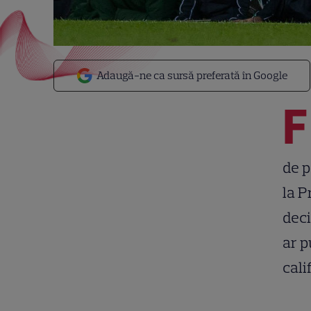
Adaugă-ne ca sursă preferată în Google
F
de p
la P
deci
ar p
cali