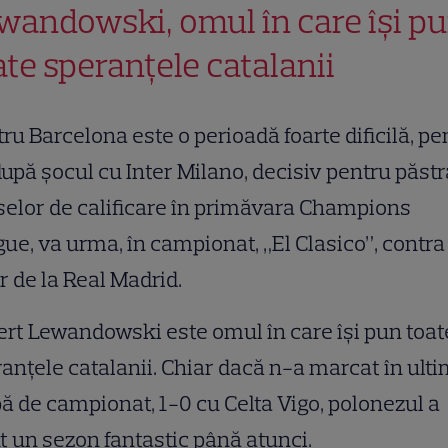
wandowski, omul în care îşi p
ate speranţele catalanii
ru Barcelona este o perioadă foarte dificilă, pe
după şocul cu Inter Milano, decisiv pentru păst
elor de calificare în primăvara Champions
ue, va urma, în campionat, „El Clasico”, contra
r de la Real Madrid.
rt Lewandowski este omul în care îşi pun toat
anţele catalanii. Chiar dacă n-a marcat în ult
ă de campionat, 1-0 cu Celta Vigo, polonezul a
t un sezon fantastic până atunci.