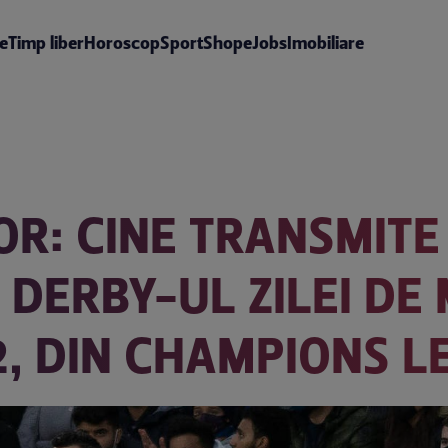
te
Timp liber
Horoscop
Sport
Shop
eJobs
Imobiliare
OR: CINE TRANSMIT
 DERBY-UL ZILEI DE 
, DIN CHAMPIONS L