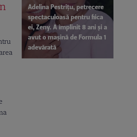
un
Adelina Pestrițu, petrecere
spectaculoasă pentru fiica
ei, Zeny. A împlinit 8 ani și a
avut o mașină de Formula 1
ntru
adevărată
rarea
e
ima