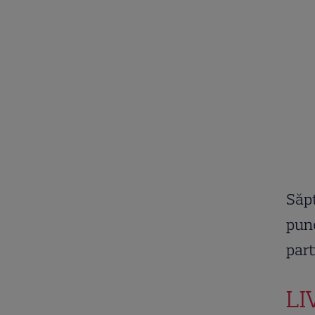
Săpt
punc
part
LI