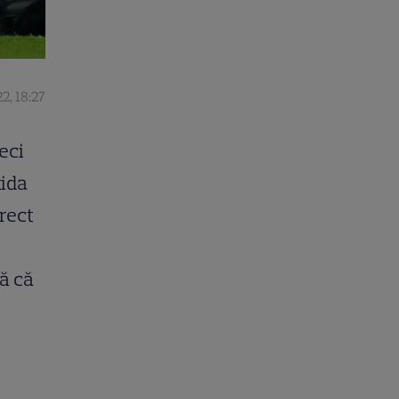
2, 18:27
eci
tida
rect
ă că