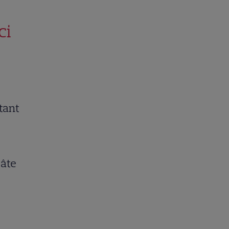
ci
tant
câte