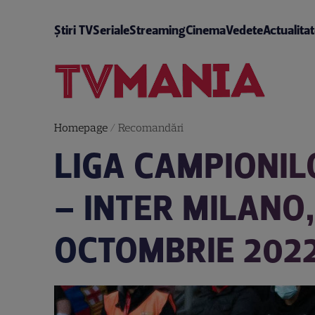
Știri TV
Seriale
Streaming
Cinema
Vedete
Actualita
Homepage
/
Recomandări
LIGA CAMPIONIL
– INTER MILANO,
OCTOMBRIE 2022