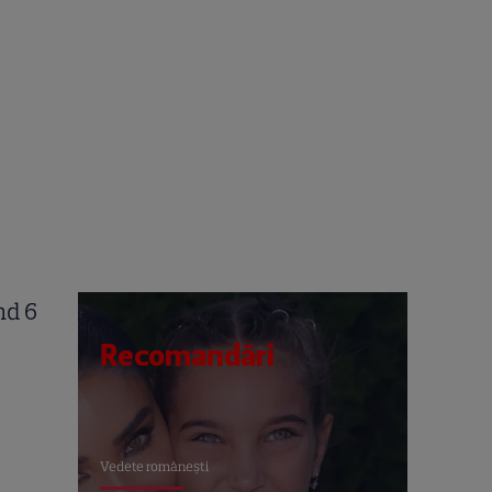
nd 6
Recomandări
Vedete româneşti