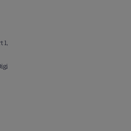
t 1,
igi