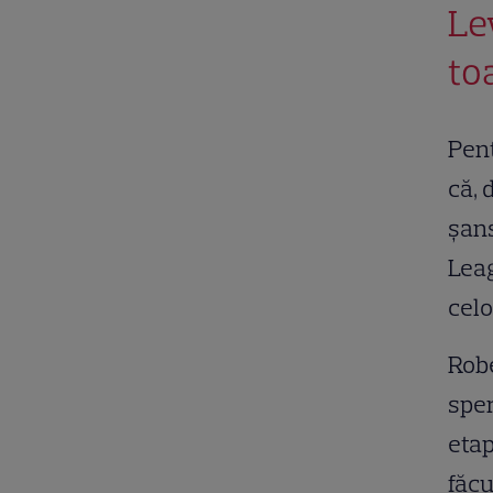
Le
to
Pent
că, 
şans
Leag
celo
Robe
sper
etap
făcu