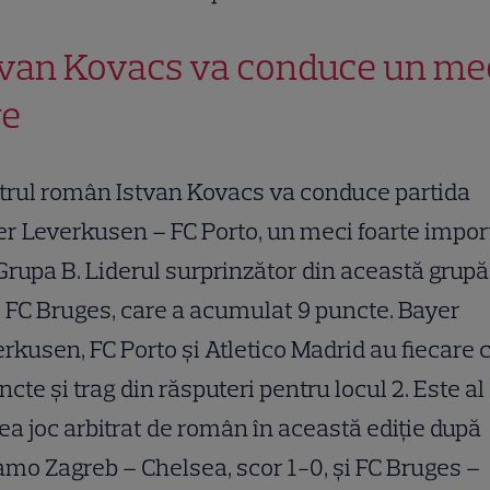
tvan Kovacs va conduce un me
re
trul român Istvan Kovacs va conduce partida
r Leverkusen – FC Porto, un meci foarte impor
Grupa B. Liderul surprinzător din această grupă
 FC Bruges, care a acumulat 9 puncte. Bayer
rkusen, FC Porto şi Atletico Madrid au fiecare 
ncte şi trag din răsputeri pentru locul 2. Este al
lea joc arbitrat de român în această ediţie după
mo Zagreb – Chelsea, scor 1-0, şi FC Bruges –