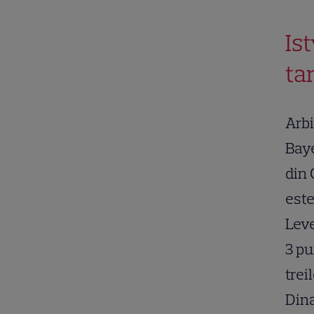
Is
ta
Arbi
Baye
din 
este
Leve
3 pu
trei
Dina