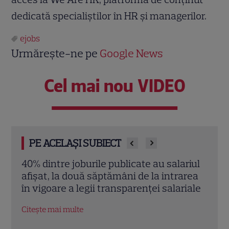
dedicată specialiștilor în HR și managerilor.
ejobs
Urmărește-ne pe
Google News
Cel mai nou VIDEO
PE ACELAȘI SUBIECT
riul
Piața muncii în 2026: Cum se adaptează
Locu
rea
companiile la instabilitatea economică
ani.
iale
eJobs
Citește mai multe
Citeș