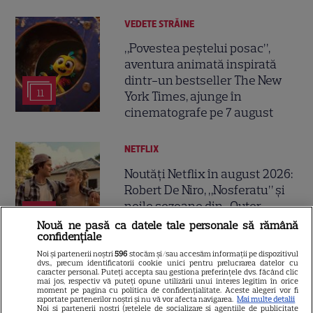
VEDETE STRĂINE
„Povestea peștelui posac”,
aventura animată inspirată
dintr-un bestseller The New
11
York Times, ajunge în
cinematografe pe 7 august
NETFLIX
Noutăți Netflix în august 2026:
Robert De Niro, „Nosferatu” și
noile sezoane din „Outer
16
Banks” și „Un veac de
Nouă ne pasă ca datele tale personale să rămână
confidențiale
singurătate”
Noi și partenerii noștri
596
stocăm și/sau accesăm informații pe dispozitivul
dvs., precum identificatorii cookie unici pentru prelucrarea datelor cu
caracter personal. Puteți accepta sau gestiona preferințele dvs. făcând clic
VEDETE STRĂINE
mai jos, respectiv vă puteți opune utilizării unui interes legitim în orice
moment pe pagina cu politica de confidențialitate. Aceste alegeri vor fi
Sean Astin din „Stăpânul
raportate partenerilor noștri și nu vă vor afecta navigarea.
Mai multe detalii
Noi si partenerii nostri (retelele de socializare si agentiile de publicitate