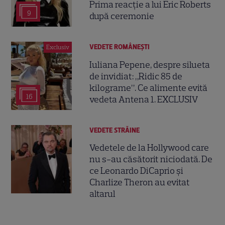
Prima reacție a lui Eric Roberts
9
după ceremonie
VEDETE ROMÂNEŞTI
Exclusiv
Iuliana Pepene, despre silueta
de invidiat: „Ridic 85 de
kilograme”. Ce alimente evită
16
vedeta Antena 1. EXCLUSIV
VEDETE STRĂINE
Vedetele de la Hollywood care
nu s-au căsătorit niciodată. De
ce Leonardo DiCaprio și
Charlize Theron au evitat
altarul