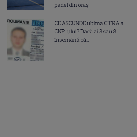
padel din oraș
CE ASCUNDE ultima CIFRA a
CNP-ului? Dacă ai 3 sau 8
însemană că...