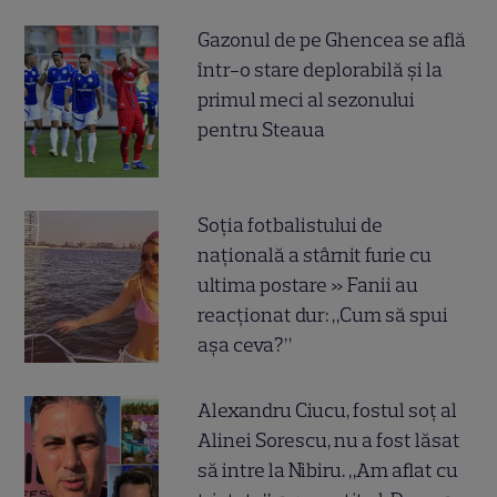
Gazonul de pe Ghencea se află
într-o stare deplorabilă și la
primul meci al sezonului
pentru Steaua
Soția fotbalistului de
națională a stârnit furie cu
ultima postare » Fanii au
reacționat dur: „Cum să spui
așa ceva?”
Alexandru Ciucu, fostul soț al
Alinei Sorescu, nu a fost lăsat
să intre la Nibiru. „Am aflat cu