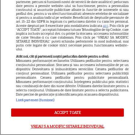
Inelelor” a fost nevoit să își
partenere, precum si furnizorii nostri de servicii de date analitice) prelucram
date pentru a permite website-ului sa functioneze, pentru a personaliza
vândă casa din cauza
continutul si anunturile publicitare afisate in functie de interesele si/sau
14
profilul dvs., pentru a va oferi functionalitati aferente retelelor de socializare
salariului mic: Câți bani a
si pentru a analiza traficul pe website. Beneficiati de drepturile prevazute de
primit de fapt
art. 15-22 din GDPR in legatura cu prelucrarea datelor cu caracter personal.
Aceste drepturi pot fi exercitate prin modalitatea indicata
aici
. Prin click pe
“ACCEPT TOATE”, acceptati folosirea tuturor Tehnologiilor de tip Cookie, care
implica inclusiv acceptul dvs. cu privire la stocarea/accesarea informatiilor
VEDETE STRĂINE
de catre Vendor-ii cu care colaboram. Prin click pe “VREAU SA MODIFIC
SETARILE INDIVIDUAL” puteti schimba preferintele in mod individual, mai
putin cele legate de cookie strict necesare pentru functionarea website-
Elon Musk, atac la adresa
ului.
regizorului premiat cu Oscar
Atât noi, cât și partenerii noștri prelucrăm datele pentru a oferi:
Măsurarea performanței reclamelor. Utilizarea profilurilor pentru selectarea
care a realizat documentarul
conținutului personalizat. Stocarea și/sau accesarea informațiilor de pe un
14
despre viața sa. Filmul are 232
dispozitiv. Dezvoltarea și îmbunătățirea serviciilor. Crearea profilurilor de
conținut personalizat. Utilizarea profilurilor pentru selectarea publicității
de minute
personalizate. Crearea profilurilor pentru publicitate personalizată.
Măsurarea performanței conținutului. Înțelegerea publicului prin statistici
sau combinații de date din surse diferite. Utilizarea datelor limitate pentru a
selecta conținutul. Utilizarea de date limitate pentru a selecta publicitatea.
VEDETE STRĂINE
Date precise de geolocație și identificarea prin scanarea dispozitivului.
Listă parteneri (furnizori)
Marvel are un nou Black
Panther. David Jonsson preia
ACCEPT TOATE
moștenirea lui Chadwick
3
Boseman
VREAU SA MODIFIC SETARILE INDIVIDUAL