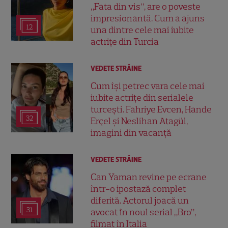
„Fata din vis”, are o poveste
impresionantă. Cum a ajuns
12
una dintre cele mai iubite
actrițe din Turcia
VEDETE STRĂINE
Cum își petrec vara cele mai
iubite actrițe din serialele
turcești. Fahriye Evcen, Hande
32
Erçel și Neslihan Atagül,
imagini din vacanță
VEDETE STRĂINE
Can Yaman revine pe ecrane
într-o ipostază complet
diferită. Actorul joacă un
31
avocat în noul serial „Bro”,
filmat în Italia