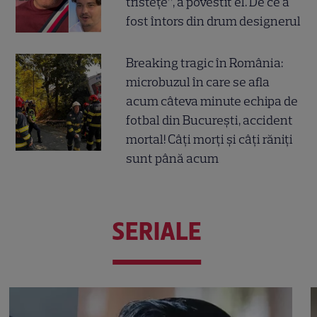
tristețe”, a povestit el. De ce a
fost întors din drum designerul
Breaking tragic în România:
microbuzul în care se afla
acum câteva minute echipa de
fotbal din București, accident
mortal! Câți morți și câți răniți
sunt până acum
SERIALE