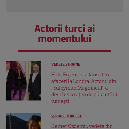
Actorii turci ai
momentului
VEDETE STRĂINE
Halit Ergenç s-a lansat în
afaceri la Londra: Actorul din
„Suleyman Magnificul” a
deschis o rețea de plăcintării
turcești
SERIALE TURCEŞTI
Demet Özdemir, vedeta din