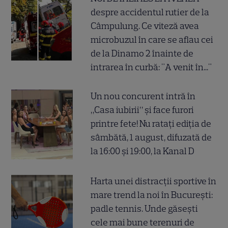
despre accidentul rutier de la
Câmpulung. Ce viteză avea
microbuzul în care se aflau cei
de la Dinamo 2 înainte de
intrarea în curbă: "A venit în..."
Un nou concurent intră în
„Casa iubirii” și face furori
printre fete! Nu ratați ediția de
sâmbătă, 1 august, difuzată de
la 16:00 și 19:00, la Kanal D
Harta unei distracții sportive în
mare trend la noi în București:
padle tennis. Unde găsești
cele mai bune terenuri de