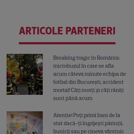
ARTICOLE PARTENERI
Breaking tragic în România:
microbuzul în care se afla
acum câteva minute echipa de
fotbal din București, accident
mortal! Câți morți și câți răniți
sunt până acum
Atenție! Poți primi bani de la
stat dacă-ți îngrijești părinții,
bunicii sau pe cineva vârstnic