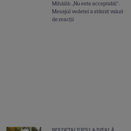
Mihăilă: „Nu este acceptabil”.
Mesajul vedetei a stârnit valuri
de reacții
NOI DETALII IES LA IVEALĂ