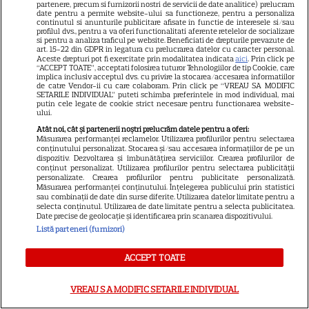
Noutăți Netflix în august 2026:
partenere, precum si furnizorii nostri de servicii de date analitice) prelucram
date pentru a permite website-ului sa functioneze, pentru a personaliza
Robert De Niro, „Nosferatu” și
continutul si anunturile publicitare afisate in functie de interesele si/sau
profilul dvs., pentru a va oferi functionalitati aferente retelelor de socializare
noile sezoane din „Outer
si pentru a analiza traficul pe website. Beneficiati de drepturile prevazute de
art. 15-22 din GDPR in legatura cu prelucrarea datelor cu caracter personal.
16
Banks” și „Un veac de
Aceste drepturi pot fi exercitate prin modalitatea indicata
aici
. Prin click pe
singurătate”
“ACCEPT TOATE”, acceptati folosirea tuturor Tehnologiilor de tip Cookie, care
implica inclusiv acceptul dvs. cu privire la stocarea/accesarea informatiilor
de catre Vendor-ii cu care colaboram. Prin click pe “VREAU SA MODIFIC
SETARILE INDIVIDUAL” puteti schimba preferintele in mod individual, mai
putin cele legate de cookie strict necesare pentru functionarea website-
VEDETE STRĂINE
ului.
Marvel are un nou Black
Atât noi, cât și partenerii noștri prelucrăm datele pentru a oferi:
Măsurarea performanței reclamelor. Utilizarea profilurilor pentru selectarea
Panther. David Jonsson preia
conținutului personalizat. Stocarea și/sau accesarea informațiilor de pe un
dispozitiv. Dezvoltarea și îmbunătățirea serviciilor. Crearea profilurilor de
moștenirea lui Chadwick
conținut personalizat. Utilizarea profilurilor pentru selectarea publicității
3
Boseman
personalizate. Crearea profilurilor pentru publicitate personalizată.
Măsurarea performanței conținutului. Înțelegerea publicului prin statistici
sau combinații de date din surse diferite. Utilizarea datelor limitate pentru a
selecta conținutul. Utilizarea de date limitate pentru a selecta publicitatea.
Date precise de geolocație și identificarea prin scanarea dispozitivului.
VEDETE STRĂINE
Listă parteneri (furnizori)
Ryan Gosling este noul Ghost
ACCEPT TOATE
Rider din Universul Marvel.
Anunțul făcut la Comic-Con i-
7
VREAU SA MODIFIC SETARILE INDIVIDUAL
a entuziasmat pe fani