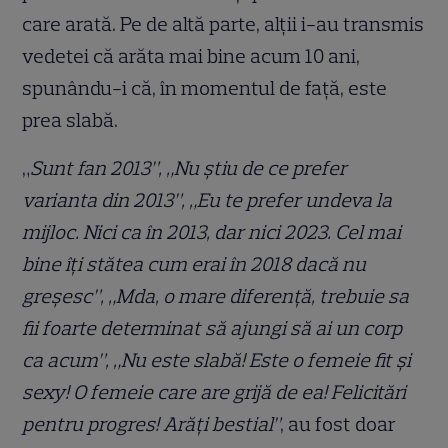
care arată. Pe de altă parte, alții i-au transmis
vedetei că arăta mai bine acum 10 ani,
spunându-i că, în momentul de față, este
prea slabă.
„
Sunt fan 2013”, „Nu știu de ce prefer
varianta din 2013”, „Eu te prefer undeva la
mijloc. Nici ca în 2013, dar nici 2023. Cel mai
bine îți stătea cum erai în 2018 dacă nu
greșesc”, „Mda, o mare diferență, trebuie sa
fii foarte determinat să ajungi să ai un corp
ca acum”, „Nu este slabă! Este o femeie fit și
sexy! O femeie care are grijă de ea! Felicitări
pentru progres! Arăți bestial”
, au fost doar