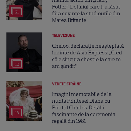
marilor actori din „Harry
Potter”. Detaliul care l-a lăsat
21
fără cuvinte la studiourile din
Marea Britanie
TELEVIZIUNE
Cheloo, declarație neașteptată
înainte de Asia Express: „Cred
că e singura chestie la care m-
12
am gândit”
VEDETE STRĂINE
Imagini memorabile de la
nunta Prințesei Diana cu
Prințul Charles. Detalii
18
fascinante de la ceremonia
regală din 1981