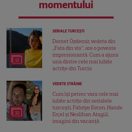
momentului
SERIALE TURCEŞTI
Demet Özdemir, vedeta din
„Fata din vis”, are o poveste
impresionantă. Cum a ajuns
12
una dintre cele mai iubite
actrițe din Turcia
VEDETE STRĂINE
Cum își petrec vara cele mai
iubite actrițe din serialele
turcești. Fahriye Evcen, Hande
32
Erçel și Neslihan Atagül,
imagini din vacanță