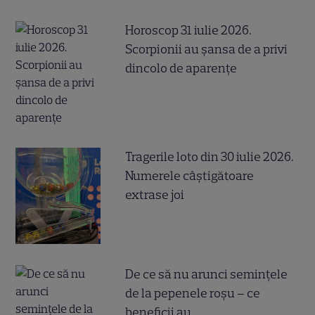
Horoscop 31 iulie 2026.
Scorpionii au șansa de a privi
dincolo de aparențe
Tragerile loto din 30 iulie 2026.
Numerele câştigătoare
extrase joi
De ce să nu arunci semințele
de la pepenele roșu – ce
beneficii au