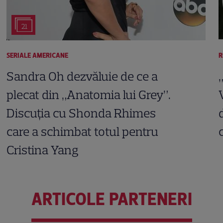
21
SERIALE AMERICANE
R
Sandra Oh dezvăluie de ce a
plecat din „Anatomia lui Grey”.
Discuția cu Shonda Rhimes
care a schimbat totul pentru
Cristina Yang
ARTICOLE PARTENERI