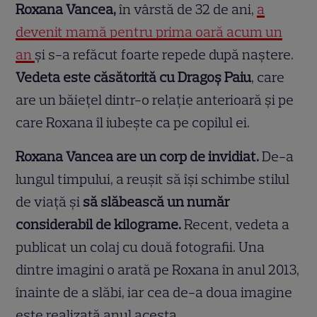
Roxana Vancea,
în vârstă de 32 de ani,
a
devenit mamă pentru prima oară acum un
an
și s-a refăcut foarte repede după naștere.
Vedeta este căsătorită cu Dragoș Paiu
, care
are un băiețel dintr-o relație anterioară și pe
care Roxana îl iubește ca pe copilul ei.
Roxana Vancea are un corp de invidiat.
De-a
lungul timpului, a reușit să își schimbe stilul
de viață și
să slăbească un număr
considerabil de kilograme.
Recent, vedeta a
publicat un colaj cu două fotografii. Una
dintre imagini o arată pe Roxana în anul 2013,
înainte de a slăbi, iar cea de-a doua imagine
este realizată anul acesta.