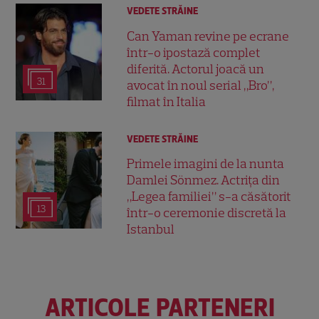
VEDETE STRĂINE
Can Yaman revine pe ecrane
într-o ipostază complet
diferită. Actorul joacă un
31
avocat în noul serial „Bro”,
filmat în Italia
VEDETE STRĂINE
Primele imagini de la nunta
Damlei Sönmez. Actrița din
„Legea familiei” s-a căsătorit
13
într-o ceremonie discretă la
Istanbul
ARTICOLE PARTENERI