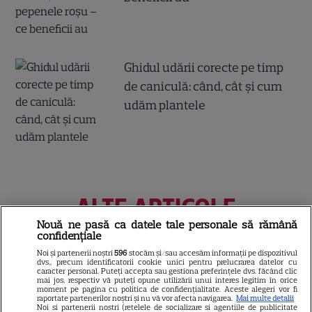
Ghidul udării corecte pe timp
de caniculă: când, cât şi cum
udăm plantele
ALTE ARTICOLE
INTERESANTE
Nouă ne pasă ca datele tale personale să rămână
confidențiale
Noi și partenerii noștri
596
stocăm și/sau accesăm informații pe dispozitivul
dvs., precum identificatorii cookie unici pentru prelucrarea datelor cu
caracter personal. Puteți accepta sau gestiona preferințele dvs. făcând clic
mai jos, respectiv vă puteți opune utilizării unui interes legitim în orice
moment pe pagina cu politica de confidențialitate. Aceste alegeri vor fi
NETFLIX
raportate partenerilor noștri și nu vă vor afecta navigarea.
Mai multe detalii
Noi si partenerii nostri (retelele de socializare si agentiile de publicitate