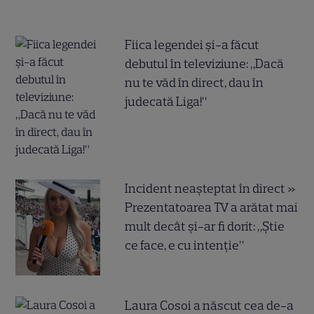
Fiica legendei și-a făcut
debutul în televiziune: „Dacă
nu te văd în direct, dau în
judecată Liga!”
Incident neașteptat în direct »
Prezentatoarea TV a arătat mai
mult decât și-ar fi dorit: „Știe
ce face, e cu intenție”
Laura Cosoi a născut cea de-a