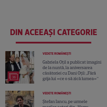
DIN ACEEAȘI CATEGORIE
VEDETE ROMÂNEŞTI
Gabriela Oțil a publicat imagini
de la nuntă, la aniversarea
căsătoriei cu Dani Oțil: „Fără
36
grija lui «ce o să zică lumea»”
VEDETE ROMÂNEŞTI
Ștefan Iancu, pe urmele