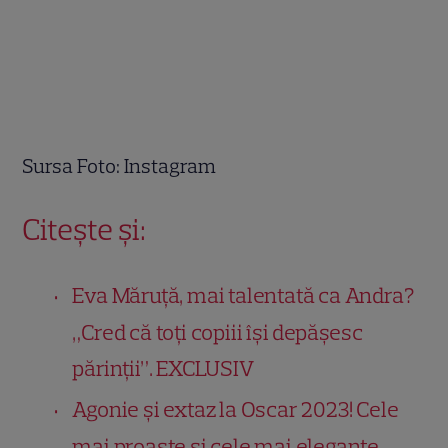
Sursa Foto: Instagram
Citește și:
Eva Măruță, mai talentată ca Andra?
„Cred că toți copiii își depășesc
părinții”. EXCLUSIV
Agonie și extaz la Oscar 2023! Cele
mai proaste și cele mai elegante