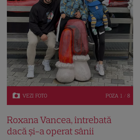
VEZI
FOTO
POZA
1 / 8
Roxana Vancea, întrebată
dacă și-a operat sânii