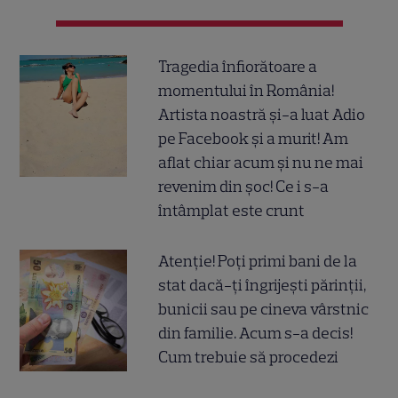
Tragedia înfiorătoare a
momentului în România!
Artista noastră și-a luat Adio
pe Facebook și a murit! Am
aflat chiar acum și nu ne mai
revenim din șoc! Ce i s-a
întâmplat este crunt
Atenție! Poți primi bani de la
stat dacă-ți îngrijești părinții,
bunicii sau pe cineva vârstnic
din familie. Acum s-a decis!
Cum trebuie să procedezi