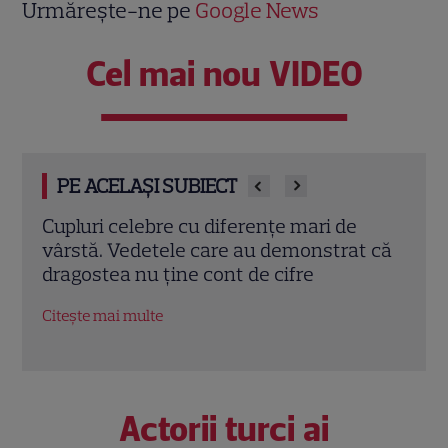
Urmărește-ne pe
Google News
Cel mai nou VIDEO
PE ACELAȘI SUBIECT
Cine este Monica Tand, soția lui Nicolai
Dan 
t că
Tand. A renunțat la cariera
cu A
internațională pentru el
totul
Citește mai multe
Citeș
Actorii turci ai