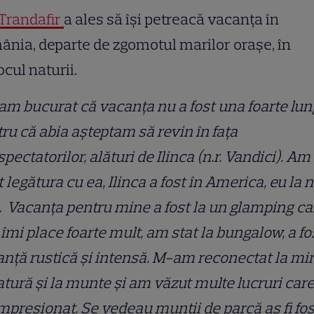
Trandafir
a ales să își petreacă vacanța în
nia, departe de zgomotul marilor orașe, în
ocul naturii.
m bucurat că vacanța nu a fost una foarte lun
ru că abia așteptam să revin în fața
spectatorilor, alături de Ilinca (n.r. Vandici). Am
t legătura cu ea, Ilinca a fost în America, eu la n
. Vacanța pentru mine a fost la un glamping ca
îmi place foarte mult, am stat la bungalow, a fo
nță rustică și intensă. M-am reconectat la mi
atură și la munte și am văzut multe lucruri car
mpresionat.
Se vedeau munții de parcă aș fi fos