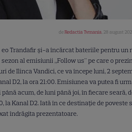
de
Redactia Tvmania
,
28 august 202
eo Trandafir și-a încărcat bateriile pentru un
sezon al emisiunii „Follow us" pe care o prezi
uri de Ilinca Vandici, ce va începe luni, 2 septe
anal D2, la ora 21:00. Emisiunea va putea fi urm
i până acum, de luni până joi, în fiecare seară, d
0, la Kanal D2. Iată în ce destinație de poveste 
xat îndrăgita prezentatoare.