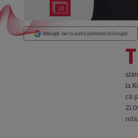
10
Adaugă-ne ca sursă preferată în Google
T
alăt
la K
că ș
21:0
rela