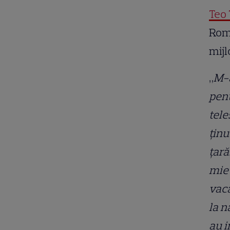
Teo 
Româ
mijl
„
M-a
pent
tele
ținu
țară
mie 
vaca
la n
au i