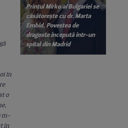
Prințul Mirko al Bulgariei se
căsătorește cu dr. Marta
Embid. Povestea de
dragoste începută într-un
gă
spital din Madrid
oi în
re
st o
ne,
e m-
t în