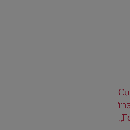
Cu
în
„F