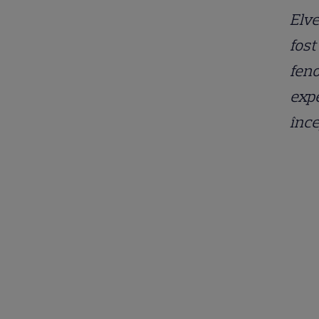
Elve
fost
fen
expe
înc