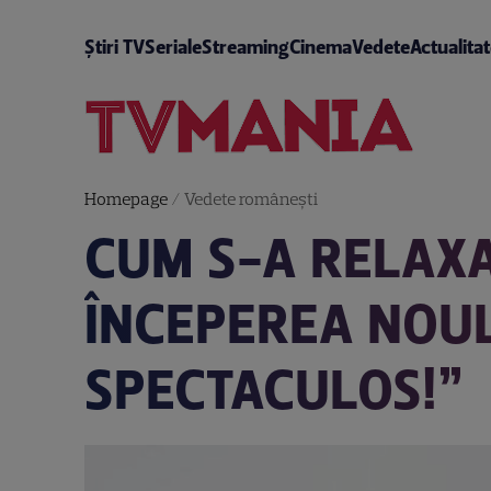
Știri TV
Seriale
Streaming
Cinema
Vedete
Actualita
Homepage
/
Vedete româneşti
CUM S-A RELAXA
ÎNCEPEREA NOUL
SPECTACULOS!”