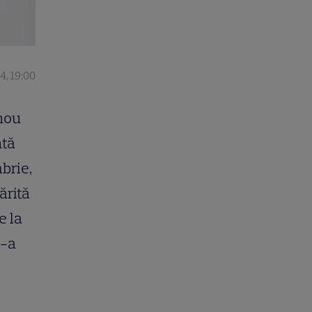
4, 19:00
 nou
ntă
mbrie,
ărită
e la
s-a