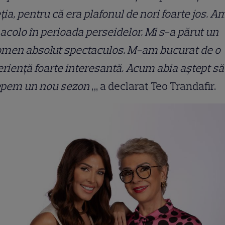
ția, pentru că era plafonul de nori foarte jos. A
 acolo în perioada perseidelor. Mi s-a părut un
omen absolut spectaculos. M-am bucurat de o
riență foarte interesantă. Acum abia aștept să
epem un nou sezon
„, a declarat Teo Trandafir.