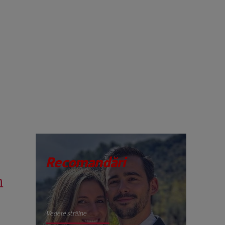
Recomandări
n
Vedete străine