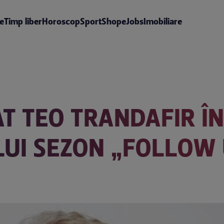
te
Timp liber
Horoscop
Sport
Shop
eJobs
Imobiliare
T TEO TRANDAFIR ÎN
UI SEZON „FOLLOW 