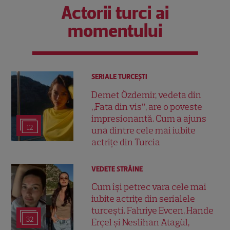
Actorii turci ai
momentului
SERIALE TURCEŞTI
Demet Özdemir, vedeta din
„Fata din vis”, are o poveste
impresionantă. Cum a ajuns
12
una dintre cele mai iubite
actrițe din Turcia
VEDETE STRĂINE
Cum își petrec vara cele mai
iubite actrițe din serialele
turcești. Fahriye Evcen, Hande
32
Erçel și Neslihan Atagül,