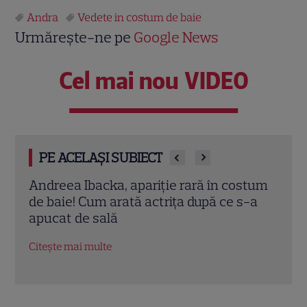
Andra
Vedete in costum de baie
Urmărește-ne pe
Google News
Cel mai nou VIDEO
PE ACELAȘI SUBIECT
stum
Sofia Vergara, apariție spectaculoasă în
Andr
-a
costum de baie la 54 de ani. Cum s-a
carie
distrat actrița în Italia
artis
am t
Citește mai multe
Citeș