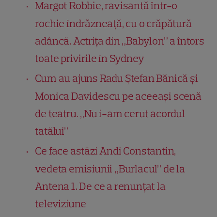
Margot Robbie, ravisantă într-o
rochie îndrăzneață, cu o crăpătură
adâncă. Actrița din „Babylon” a întors
toate privirile în Sydney
Cum au ajuns Radu Ștefan Bănică și
Monica Davidescu pe aceeași scenă
de teatru. „Nu i-am cerut acordul
tatălui”
Ce face astăzi Andi Constantin,
vedeta emisiunii „Burlacul” de la
Antena 1. De ce a renunțat la
televiziune