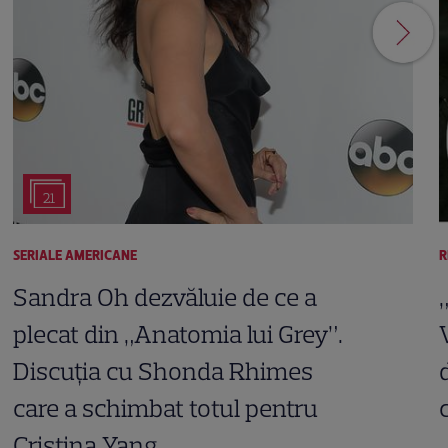
21
SERIALE AMERICANE
R
Sandra Oh dezvăluie de ce a
plecat din „Anatomia lui Grey”.
Discuția cu Shonda Rhimes
care a schimbat totul pentru
Cristina Yang