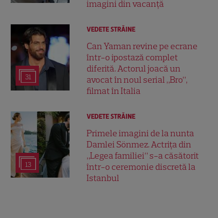
imagini din vacanță
VEDETE STRĂINE
Can Yaman revine pe ecrane
într-o ipostază complet
diferită. Actorul joacă un
31
avocat în noul serial „Bro”,
filmat în Italia
VEDETE STRĂINE
Primele imagini de la nunta
Damlei Sönmez. Actrița din
„Legea familiei” s-a căsătorit
13
într-o ceremonie discretă la
Istanbul