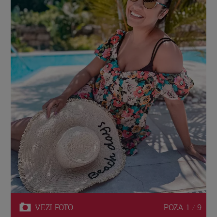
VEZI
FOTO
POZA
1 / 9