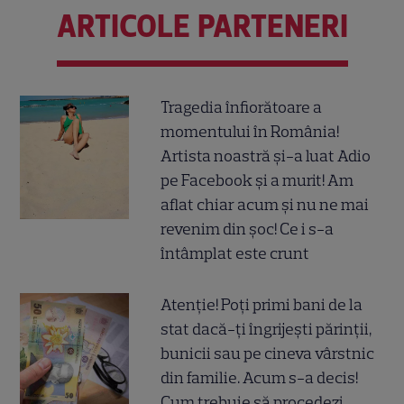
ARTICOLE PARTENERI
Tragedia înfiorătoare a
momentului în România!
Artista noastră și-a luat Adio
pe Facebook și a murit! Am
aflat chiar acum și nu ne mai
revenim din șoc! Ce i s-a
întâmplat este crunt
Atenție! Poți primi bani de la
stat dacă-ți îngrijești părinții,
bunicii sau pe cineva vârstnic
din familie. Acum s-a decis!
Cum trebuie să procedezi