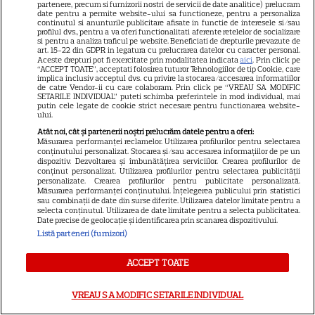
NETFLIX
partenere, precum si furnizorii nostri de servicii de date analitice) prelucram
date pentru a permite website-ului sa functioneze, pentru a personaliza
„Palatul de Est”, noul fenomen
continutul si anunturile publicitare afisate in functie de interesele si/sau
profilul dvs., pentru a va oferi functionalitati aferente retelelor de socializare
coreean de pe Netflix: Regele
si pentru a analiza traficul pe website. Beneficiati de drepturile prevazute de
art. 15-22 din GDPR in legatura cu prelucrarea datelor cu caracter personal.
blestemat, fantomele și
Aceste drepturi pot fi exercitate prin modalitatea indicata
aici
. Prin click pe
5
“ACCEPT TOATE”, acceptati folosirea tuturor Tehnologiilor de tip Cookie, care
exorcistul care sfidează
implica inclusiv acceptul dvs. cu privire la stocarea/accesarea informatiilor
moartea
de catre Vendor-ii cu care colaboram. Prin click pe “VREAU SA MODIFIC
SETARILE INDIVIDUAL” puteti schimba preferintele in mod individual, mai
putin cele legate de cookie strict necesare pentru functionarea website-
ului.
PRIME VIDEO
Atât noi, cât și partenerii noștri prelucrăm datele pentru a oferi:
Măsurarea performanței reclamelor. Utilizarea profilurilor pentru selectarea
Când „Fălci” se întâlnește cu
conținutului personalizat. Stocarea și/sau accesarea informațiilor de pe un
dispozitiv. Dezvoltarea și îmbunătățirea serviciilor. Crearea profilurilor de
„Coborâre întunecată”:
conținut personalizat. Utilizarea profilurilor pentru selectarea publicității
Producția claustrofobă de pe
personalizate. Crearea profilurilor pentru publicitate personalizată.
Măsurarea performanței conținutului. Înțelegerea publicului prin statistici
Prime Video ce nu trebuie
sau combinații de date din surse diferite. Utilizarea datelor limitate pentru a
selecta conținutul. Utilizarea de date limitate pentru a selecta publicitatea.
ratată
Date precise de geolocație și identificarea prin scanarea dispozitivului.
Listă parteneri (furnizori)
DISNEY PLUS
ACCEPT TOATE
Ce vedem pe streaming între
27 iulie și 2 august 2026:
VREAU SA MODIFIC SETARILE INDIVIDUAL
Diavolul se îmbracă de la Prada