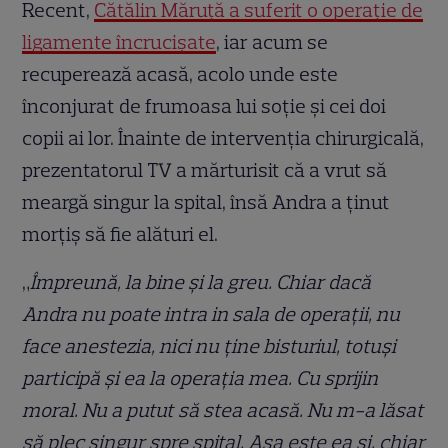
Recent,
Cătălin Măruță a suferit o operație de
ligamente încrucișate
, iar acum se
recuperează acasă, acolo unde este
înconjurat de frumoasa lui soție și cei doi
copii ai lor. Înainte de intervenția chirurgicală,
prezentatorul TV a mărturisit că a vrut să
meargă singur la spital, însă Andra a ținut
morțiș să fie alături el.
„
Împreună, la bine și la greu. Chiar dacă
Andra nu poate intra in sala de operații, nu
face anestezia, nici nu ține bisturiul, totuși
participă și ea la operația mea. Cu sprijin
moral. Nu a putut să stea acasă. Nu m-a lăsat
să plec singur spre spital. Așa este ea și, chiar