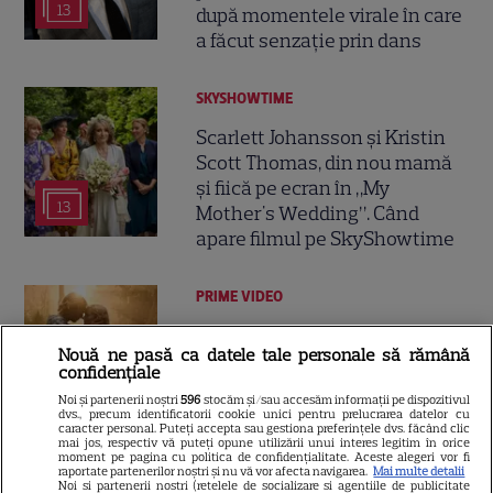
13
după momentele virale în care
a făcut senzație prin dans
SKYSHOWTIME
Scarlett Johansson și Kristin
Scott Thomas, din nou mamă
și fiică pe ecran în „My
13
Mother's Wedding”. Când
apare filmul pe SkyShowtime
PRIME VIDEO
Jamie Campbell Bower, starul
Nouă ne pasă ca datele tale personale să rămână
din „Stranger Things”, intră în
confidențiale
universul „Stăpânul Inelelor”.
Noi și partenerii noștri
596
stocăm și/sau accesăm informații pe dispozitivul
9
Ce rol legendar va interpreta în
dvs., precum identificatorii cookie unici pentru prelucrarea datelor cu
caracter personal. Puteți accepta sau gestiona preferințele dvs. făcând clic
sezonul 3
mai jos, respectiv vă puteți opune utilizării unui interes legitim în orice
moment pe pagina cu politica de confidențialitate. Aceste alegeri vor fi
raportate partenerilor noștri și nu vă vor afecta navigarea.
Mai multe detalii
Noi si partenerii nostri (retelele de socializare si agentiile de publicitate