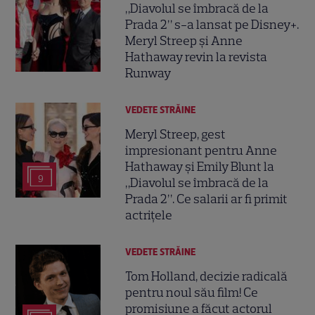
„Diavolul se îmbracă de la
Prada 2” s-a lansat pe Disney+.
Meryl Streep și Anne
Hathaway revin la revista
Runway
VEDETE STRĂINE
Meryl Streep, gest
impresionant pentru Anne
Hathaway și Emily Blunt la
9
„Diavolul se îmbracă de la
Prada 2”. Ce salarii ar fi primit
actrițele
VEDETE STRĂINE
Tom Holland, decizie radicală
pentru noul său film! Ce
promisiune a făcut actorul