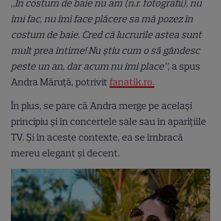
„
În costum de baie nu am (n.r. fotografii), nu
îmi fac, nu îmi face plăcere sa mă pozez în
costum de baie. Cred că lucrurile astea sunt
mult prea intime! Nu ştiu cum o să gândesc
peste un an, dar acum nu îmi place”
, a spus
Andra Măruță, potrivit
fanatik.ro.
În plus, se pare că Andra merge pe același
principiu și în concertele sale sau în aparițiile
TV. Și în aceste contexte, ea se îmbracă
mereu elegant și decent.