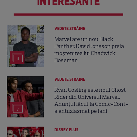
INTERESANTE
VEDETE STRĂINE
Marvel are un nou Black
Panther. David Jonsson preia
moștenirea lui Chadwick
3
Boseman
VEDETE STRĂINE
Ryan Gosling este noul Ghost
Rider din Universul Marvel.
Anunțul făcut la Comic-Con i-
7
a entuziasmat pe fani
DISNEY PLUS