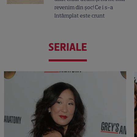
revenim din șoc! Ce i s-a
întâmplat este crunt
SERIALE