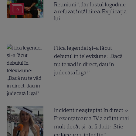
Reuniuni”, dar fostul logodnic
9
a refuzat întâlnirea. Explicația
lui
Fiica legendei și-a făcut
debutul în televiziune: „Dacă
nu te văd în direct, dau în
judecată Liga!”
Incident neașteptat în direct »
Prezentatoarea TV a arătat mai
mult decât și-ar fi dorit: „Știe
ce face, e cu intenție”