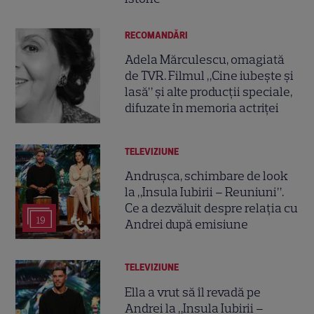
RECOMANDĂRI
Adela Mărculescu, omagiată
de TVR. Filmul „Cine iubește și
lasă” și alte producții speciale,
difuzate în memoria actriței
TELEVIZIUNE
Andrușca, schimbare de look
la „Insula Iubirii – Reuniuni”.
Ce a dezvăluit despre relația cu
19
Andrei după emisiune
TELEVIZIUNE
Ella a vrut să îl revadă pe
Andrei la „Insula Iubirii –