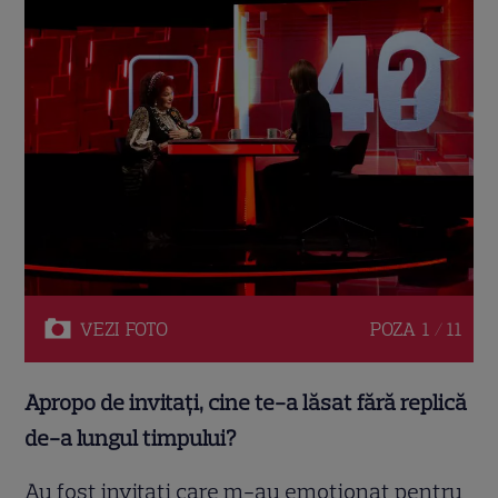
VEZI
FOTO
POZA
1 / 11
Apropo de invitați, cine te-a lăsat fără replică
de-a lungul timpului?
Au fost invitaţi care m-au emoţionat pentru