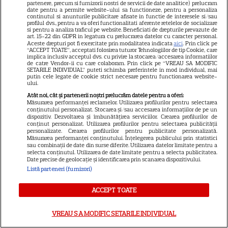
partenere, precum si furnizorii nostri de servicii de date analitice) prelucram
la Mănăstirea Bisericani. Un
date pentru a permite website-ului sa functioneze, pentru a personaliza
continutul si anunturile publicitare afisate in functie de interesele si/sau
barbat a fost gasit carbonizat
profilul dvs., pentru a va oferi functionalitati aferente retelelor de socializare
si pentru a analiza traficul pe website. Beneficiati de drepturile prevazute de
art. 15-22 din GDPR in legatura cu prelucrarea datelor cu caracter personal.
Aceste drepturi pot fi exercitate prin modalitatea indicata
aici
. Prin click pe
“ACCEPT TOATE”, acceptati folosirea tuturor Tehnologiilor de tip Cookie, care
implica inclusiv acceptul dvs. cu privire la stocarea/accesarea informatiilor
de catre Vendor-ii cu care colaboram. Prin click pe “VREAU SA MODIFIC
SETARILE INDIVIDUAL” puteti schimba preferintele in mod individual, mai
putin cele legate de cookie strict necesare pentru functionarea website-
ului.
Atât noi, cât și partenerii noștri prelucrăm datele pentru a oferi:
Lucia a părăsit România
Măsurarea performanței reclamelor. Utilizarea profilurilor pentru selectarea
conținutului personalizat. Stocarea și/sau accesarea informațiilor de pe un
împreună cu Iosif, la scurt timp
dispozitiv. Dezvoltarea și îmbunătățirea serviciilor. Crearea profilurilor de
conținut personalizat. Utilizarea profilurilor pentru selectarea publicității
după ce a fost eliminată din
personalizate. Crearea profilurilor pentru publicitate personalizată.
Măsurarea performanței conținutului. Înțelegerea publicului prin statistici
„Casa iubirii”. Incredibil unde
sau combinații de date din surse diferite. Utilizarea datelor limitate pentru a
selecta conținutul. Utilizarea de date limitate pentru a selecta publicitatea.
au plecat cei doi
Date precise de geolocație și identificarea prin scanarea dispozitivului.
Listă parteneri (furnizori)
Harta unei distracții sportive în
ACCEPT TOATE
mare trend la noi în București:
padle tennis. Unde găsești
VREAU SA MODIFIC SETARILE INDIVIDUAL
cele mai bune terenuri de