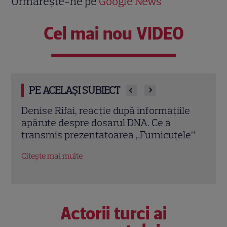
Urmărește-ne pe
Google News
Cel mai nou VIDEO
PE ACELAȘI SUBIECT
ile
Denise Rifai spune adevărul despre
Ce s
plecarea de la Kanal D. Ce a convins-o să
Dan
le”
semneze cu Antena 1. „În inima mea am
„Da
spus da pe loc”
Cite
Citește mai multe
Actorii turci ai