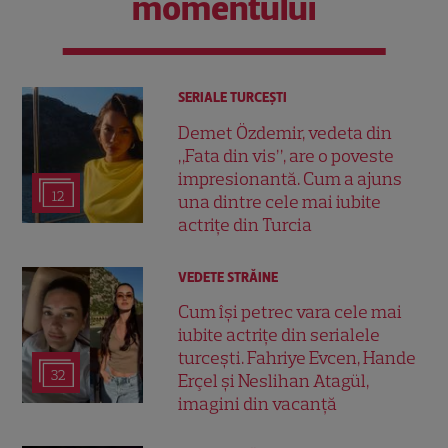
momentului
SERIALE TURCEŞTI
Demet Özdemir, vedeta din
„Fata din vis”, are o poveste
impresionantă. Cum a ajuns
12
una dintre cele mai iubite
actrițe din Turcia
VEDETE STRĂINE
Cum își petrec vara cele mai
iubite actrițe din serialele
turcești. Fahriye Evcen, Hande
32
Erçel și Neslihan Atagül,
imagini din vacanță