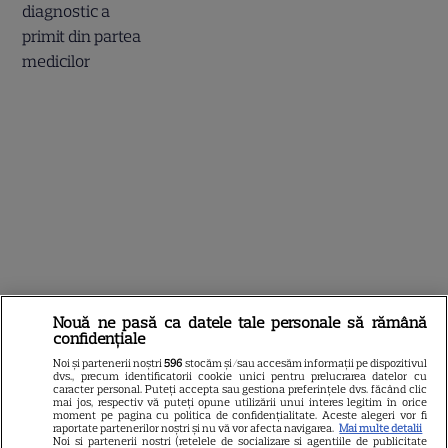
Nouă ne pasă ca datele tale personale să rămână
confidențiale
Noi și partenerii noștri
596
stocăm și/sau accesăm informații pe dispozitivul
dvs., precum identificatorii cookie unici pentru prelucrarea datelor cu
caracter personal. Puteți accepta sau gestiona preferințele dvs. făcând clic
mai jos, respectiv vă puteți opune utilizării unui interes legitim în orice
moment pe pagina cu politica de confidențialitate. Aceste alegeri vor fi
raportate partenerilor noștri și nu vă vor afecta navigarea.
Mai multe detalii
BREAKING! Incendiu puternic
Noi si partenerii nostri (retelele de socializare si agentiile de publicitate