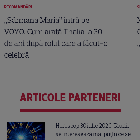
RECOMANDĂRI
S
„Sărmana Maria” intră pe
VOYO. Cum arată Thalía la 30
de ani după rolul care a făcut-o
celebră
ARTICOLE PARTENERI
Horoscop 30 iulie 2026. Tauriii
se interesează mai puțin ce se