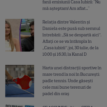
fanii emisiunii Casa Iubirii: "Nu
mă așteptam! Am aflat..."
Relația dintre Valentin și
Daniela este pusă sub semnul
întrebării: „Să se despartă aici”.
Aflați ce se va întâmpla în
„Casa iubirii”, joi, 30 iulie, de la
10:00 și 16:30, la Kanal D
Harta unei distracții sportive în
mare trend la noi în București:
padle tennis. Unde găsești
cele mai bune terenuri de
padel din oraș