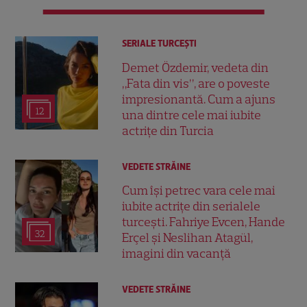
SERIALE TURCEŞTI
Demet Özdemir, vedeta din
„Fata din vis”, are o poveste
impresionantă. Cum a ajuns
12
una dintre cele mai iubite
actrițe din Turcia
VEDETE STRĂINE
Cum își petrec vara cele mai
iubite actrițe din serialele
turcești. Fahriye Evcen, Hande
32
Erçel și Neslihan Atagül,
imagini din vacanță
VEDETE STRĂINE