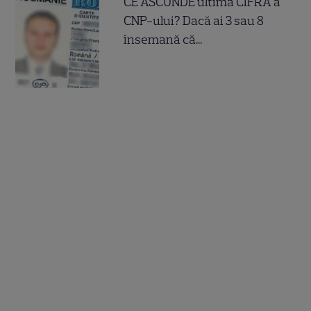
CE ASCUNDE ultima CIFRA a
CNP-ului? Dacă ai 3 sau 8
însemană că...