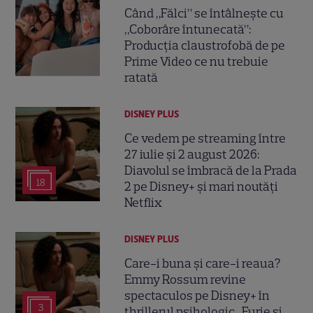
Când „Fălci” se întâlnește cu
„Coborâre întunecată”:
Producția claustrofobă de pe
Prime Video ce nu trebuie
ratată
DISNEY PLUS
Ce vedem pe streaming între
27 iulie și 2 august 2026:
Diavolul se îmbracă de la Prada
18
2 pe Disney+ și mari noutăți
Netflix
DISNEY PLUS
Care-i buna și care-i reaua?
Emmy Rossum revine
spectaculos pe Disney+ în
3
thrillerul psihologic „Furie și