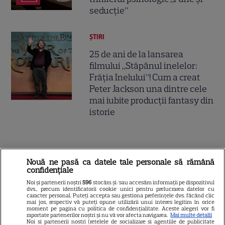
seducție”
ȘTIRI
25 de ani de la lansarea
filmului „Stăpânul inelelor:
Frăția Inelului”! Cum a creat
Peter Jackson una dintre cele
mai iubite producții fantasy din
istorie
ŞTIRI
Nouă ne pasă ca datele tale personale să rămână
confidențiale
Noi și partenerii noștri
596
stocăm și/sau accesăm informații pe dispozitivul
dvs., precum identificatorii cookie unici pentru prelucrarea datelor cu
caracter personal. Puteți accepta sau gestiona preferințele dvs. făcând clic
mai jos, respectiv vă puteți opune utilizării unui interes legitim în orice
VEDETE STRĂINE
moment pe pagina cu politica de confidențialitate. Aceste alegeri vor fi
raportate partenerilor noștri și nu vă vor afecta navigarea.
Mai multe detalii
Noi si partenerii nostri (retelele de socializare si agentiile de publicitate