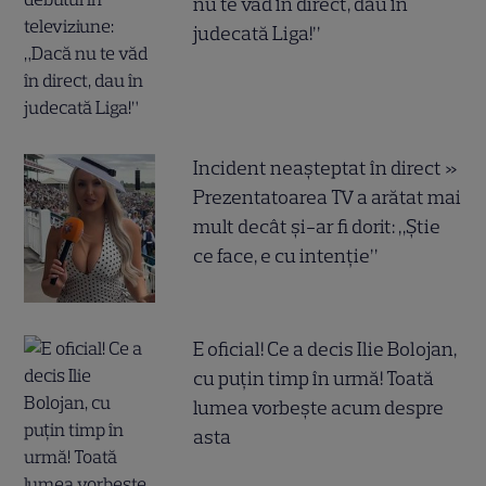
nu te văd în direct, dau în
judecată Liga!”
Incident neașteptat în direct »
Prezentatoarea TV a arătat mai
mult decât și-ar fi dorit: „Știe
ce face, e cu intenție”
E oficial! Ce a decis Ilie Bolojan,
cu puțin timp în urmă! Toată
lumea vorbește acum despre
asta