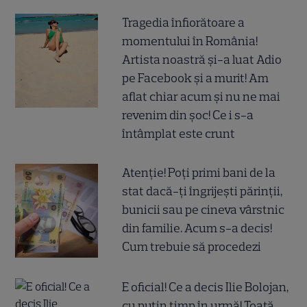
Tragedia înfiorătoare a
momentului în România!
Artista noastră și-a luat Adio
pe Facebook și a murit! Am
aflat chiar acum și nu ne mai
revenim din șoc! Ce i s-a
întâmplat este crunt
Atenție! Poți primi bani de la
stat dacă-ți îngrijești părinții,
bunicii sau pe cineva vârstnic
din familie. Acum s-a decis!
Cum trebuie să procedezi
E oficial! Ce a decis Ilie Bolojan,
cu puțin timp în urmă! Toată