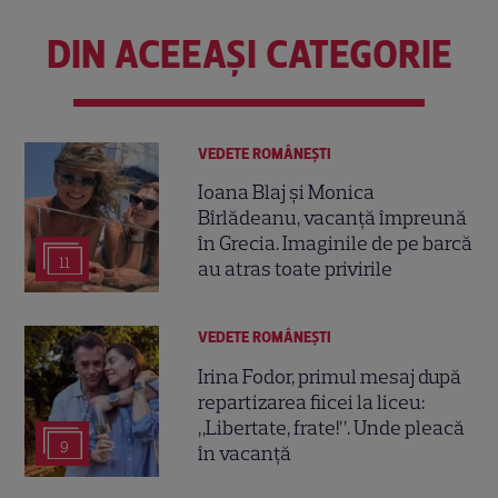
DIN ACEEAȘI CATEGORIE
VEDETE ROMÂNEŞTI
Ioana Blaj și Monica
Bîrlădeanu, vacanță împreună
în Grecia. Imaginile de pe barcă
11
au atras toate privirile
VEDETE ROMÂNEŞTI
Irina Fodor, primul mesaj după
repartizarea fiicei la liceu:
„Libertate, frate!”. Unde pleacă
9
în vacanță