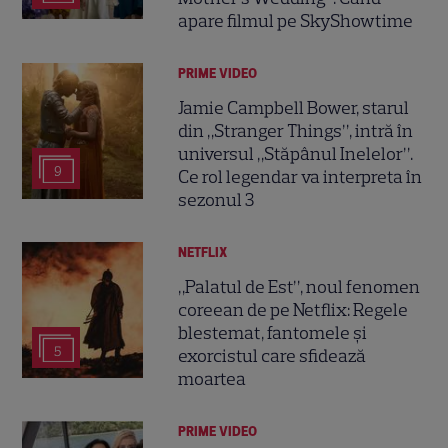
apare filmul pe SkyShowtime
PRIME VIDEO
Jamie Campbell Bower, starul
din „Stranger Things”, intră în
universul „Stăpânul Inelelor”.
9
Ce rol legendar va interpreta în
sezonul 3
NETFLIX
„Palatul de Est”, noul fenomen
coreean de pe Netflix: Regele
blestemat, fantomele și
5
exorcistul care sfidează
moartea
PRIME VIDEO