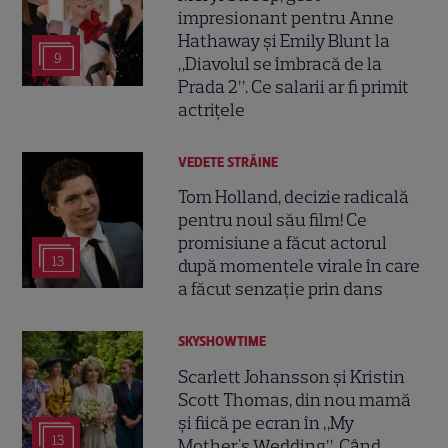
impresionant pentru Anne
Hathaway și Emily Blunt la
9
„Diavolul se îmbracă de la
Prada 2”. Ce salarii ar fi primit
actrițele
VEDETE STRĂINE
Tom Holland, decizie radicală
pentru noul său film! Ce
promisiune a făcut actorul
13
după momentele virale în care
a făcut senzație prin dans
SKYSHOWTIME
Scarlett Johansson și Kristin
Scott Thomas, din nou mamă
și fiică pe ecran în „My
13
Mother's Wedding”. Când