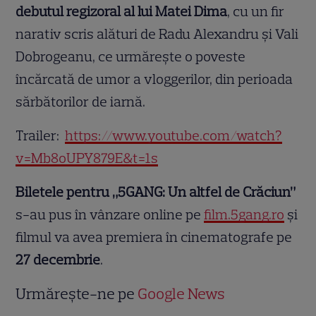
debutul regizoral al lui Matei Dima
, cu un fir
narativ scris alături de Radu Alexandru şi Vali
Dobrogeanu, ce urmărește o poveste
încărcată de umor a vloggerilor, din perioada
sărbătorilor de iarnă.
Trailer:
https://www.youtube.com/watch?
v=Mb8oUPY879E&t=1s
Biletele pentru „5GANG: Un altfel de Crăciun”
s-au pus în vânzare online pe
film.5gang.ro
și
filmul va avea premiera în cinematografe pe
27 decembrie
.
Urmărește-ne pe
Google News