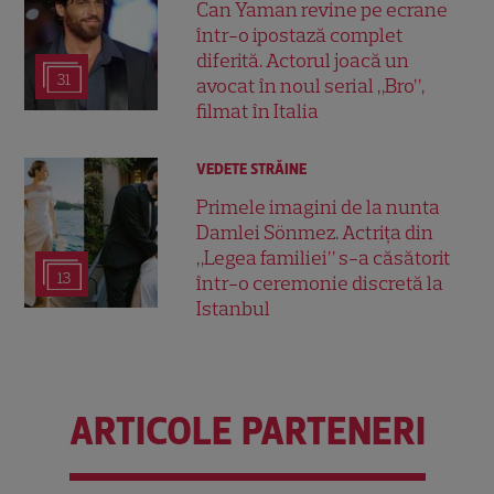
Can Yaman revine pe ecrane
într-o ipostază complet
diferită. Actorul joacă un
31
avocat în noul serial „Bro”,
filmat în Italia
VEDETE STRĂINE
Primele imagini de la nunta
Damlei Sönmez. Actrița din
„Legea familiei” s-a căsătorit
13
într-o ceremonie discretă la
Istanbul
ARTICOLE PARTENERI