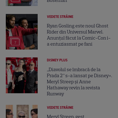
Boseman
VEDETE STRĂINE
Ryan Gosling este noul Ghost
Rider din Universul Marvel.
Anunțul făcut la Comic-Con i-
7
a entuziasmat pe fani
DISNEY PLUS
„Diavolul se îmbracă de la
Prada 2” s-a lansat pe Disney+.
Meryl Streep și Anne
Hathaway revin la revista
Runway
VEDETE STRĂINE
Meryl Streep, gest