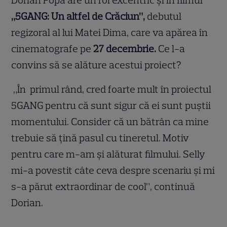
Dorian Popa are un rol excentric și în filmul
„5GANG: Un altfel de Crăciun”,
debutul
regizoral al lui Matei Dima, care va apărea în
cinematografe pe
27 decembrie.
Ce l-a
convins să se alăture acestui proiect?
„În primul rând, cred foarte mult în proiectul
5GANG pentru că sunt sigur că ei sunt puștii
momentului. Consider că un bătrân ca mine
trebuie să țină pasul cu tineretul. Motiv
pentru care m-am și alăturat filmului. Selly
mi-a povestit câte ceva despre scenariu și mi
s-a părut extraordinar de cool”, continuă
Dorian.