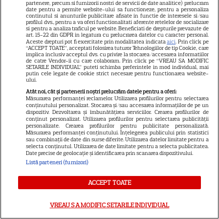
Imagini memorabile de la
partenere, precum si furnizorii nostri de servicii de date analitice) prelucram
date pentru a permite website-ului sa functioneze, pentru a personaliza
nunta Prințesei Diana cu
continutul si anunturile publicitare afisate in functie de interesele si/sau
Prințul Charles. Detalii
profilul dvs., pentru a va oferi functionalitati aferente retelelor de socializare
si pentru a analiza traficul pe website. Beneficiati de drepturile prevazute de
18
fascinante de la ceremonia
art. 15-22 din GDPR in legatura cu prelucrarea datelor cu caracter personal.
Aceste drepturi pot fi exercitate prin modalitatea indicata
aici
. Prin click pe
regală din 1981
“ACCEPT TOATE”, acceptati folosirea tuturor Tehnologiilor de tip Cookie, care
implica inclusiv acceptul dvs. cu privire la stocarea/accesarea informatiilor
de catre Vendor-ii cu care colaboram. Prin click pe “VREAU SA MODIFIC
SETARILE INDIVIDUAL” puteti schimba preferintele in mod individual, mai
VEDETE STRĂINE
putin cele legate de cookie strict necesare pentru functionarea website-
ului.
De la o viață modestă la sute
Atât noi, cât și partenerii noștri prelucrăm datele pentru a oferi:
de milioane de dolari. Cum a
Măsurarea performanței reclamelor. Utilizarea profilurilor pentru selectarea
conținutului personalizat. Stocarea și/sau accesarea informațiilor de pe un
ajuns Sylvester Stallone unul
dispozitiv. Dezvoltarea și îmbunătățirea serviciilor. Crearea profilurilor de
15
conținut personalizat. Utilizarea profilurilor pentru selectarea publicității
dintre cei mai bogați actori de
personalizate. Crearea profilurilor pentru publicitate personalizată.
la Hollywood
Măsurarea performanței conținutului. Înțelegerea publicului prin statistici
sau combinații de date din surse diferite. Utilizarea datelor limitate pentru a
selecta conținutul. Utilizarea de date limitate pentru a selecta publicitatea.
Date precise de geolocație și identificarea prin scanarea dispozitivului.
VEDETE ROMÂNEŞTI
Listă parteneri (furnizori)
Iulia Vântur, aniversare cu
ACCEPT TOATE
peripeții la 46 de ani: „Camera
mea era plină de inimioare
VREAU SA MODIFIC SETARILE INDIVIDUAL
30
roșii și cioburi de sticlă”