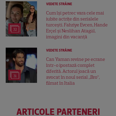
VEDETE STRĂINE
Cum își petrec vara cele mai
iubite actrițe din serialele
turcești. Fahriye Evcen, Hande
32
Erçel și Neslihan Atagül,
imagini din vacanță
VEDETE STRĂINE
Can Yaman revine pe ecrane
într-o ipostază complet
diferită. Actorul joacă un
31
avocat în noul serial „Bro”,
filmat în Italia
ARTICOLE PARTENERI