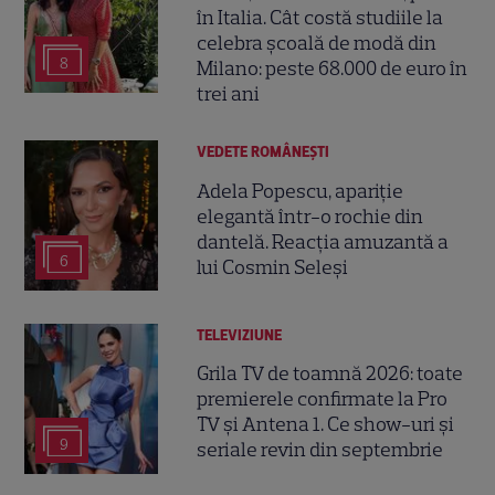
în Italia. Cât costă studiile la
celebra școală de modă din
8
Milano: peste 68.000 de euro în
trei ani
VEDETE ROMÂNEŞTI
Adela Popescu, apariție
elegantă într-o rochie din
dantelă. Reacția amuzantă a
6
lui Cosmin Seleși
TELEVIZIUNE
Grila TV de toamnă 2026: toate
premierele confirmate la Pro
TV și Antena 1. Ce show-uri și
9
seriale revin din septembrie