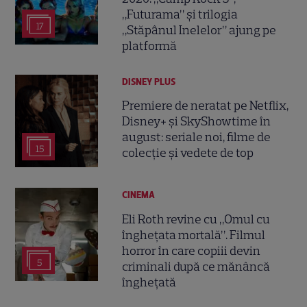
„Futurama” și trilogia
17
„Stăpânul Inelelor” ajung pe
platformă
DISNEY PLUS
Premiere de neratat pe Netflix,
Disney+ și SkyShowtime în
august: seriale noi, filme de
15
colecție și vedete de top
CINEMA
Eli Roth revine cu „Omul cu
înghețata mortală”. Filmul
horror în care copiii devin
5
criminali după ce mănâncă
înghețată