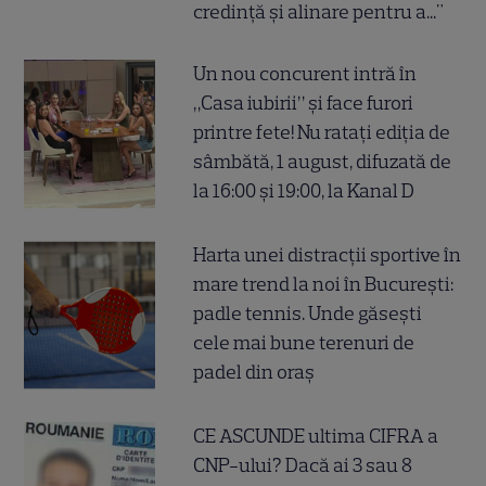
credință și alinare pentru a..."
Un nou concurent intră în
„Casa iubirii” și face furori
printre fete! Nu ratați ediția de
sâmbătă, 1 august, difuzată de
la 16:00 și 19:00, la Kanal D
Harta unei distracții sportive în
mare trend la noi în București:
padle tennis. Unde găsești
cele mai bune terenuri de
padel din oraș
CE ASCUNDE ultima CIFRA a
CNP-ului? Dacă ai 3 sau 8