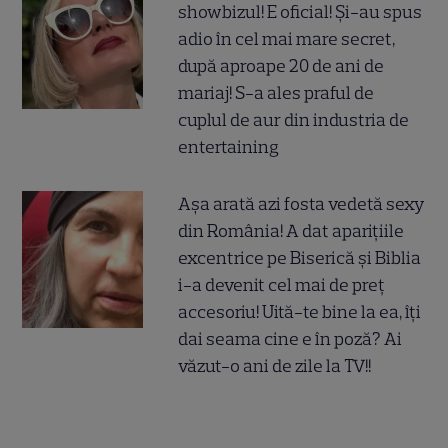
showbizul! E oficial! Și-au spus
adio în cel mai mare secret,
după aproape 20 de ani de
mariaj! S-a ales praful de
cuplul de aur din industria de
entertaining
Așa arată azi fosta vedetă sexy
din România! A dat aparițiile
excentrice pe Biserică și Biblia
i-a devenit cel mai de preț
accesoriu! Uită-te bine la ea, îți
dai seama cine e în poză? Ai
văzut-o ani de zile la TV!!