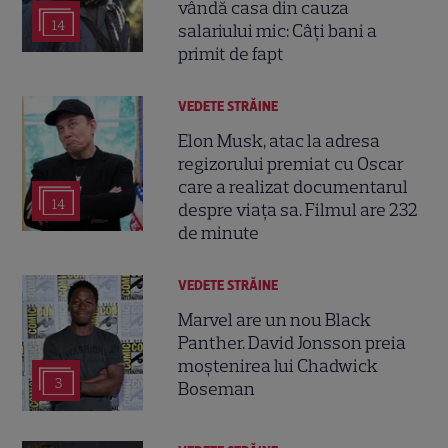
vândă casa din cauza
14
salariului mic: Câți bani a
primit de fapt
VEDETE STRĂINE
Elon Musk, atac la adresa
regizorului premiat cu Oscar
care a realizat documentarul
14
despre viața sa. Filmul are 232
de minute
VEDETE STRĂINE
Marvel are un nou Black
Panther. David Jonsson preia
moștenirea lui Chadwick
3
Boseman