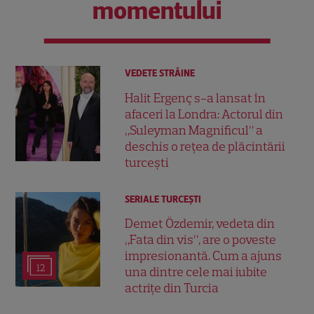
momentului
VEDETE STRĂINE
Halit Ergenç s-a lansat în
afaceri la Londra: Actorul din
„Suleyman Magnificul” a
deschis o rețea de plăcintării
turcești
SERIALE TURCEŞTI
Demet Özdemir, vedeta din
„Fata din vis”, are o poveste
impresionantă. Cum a ajuns
12
una dintre cele mai iubite
actrițe din Turcia