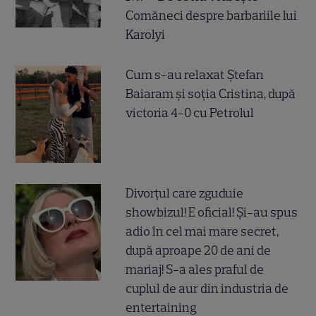
Comăneci despre barbariile lui
Karolyi
Cum s-au relaxat Ștefan
Baiaram și soția Cristina, după
victoria 4-0 cu Petrolul
Divorțul care zguduie
showbizul! E oficial! Și-au spus
adio în cel mai mare secret,
după aproape 20 de ani de
mariaj! S-a ales praful de
cuplul de aur din industria de
entertaining