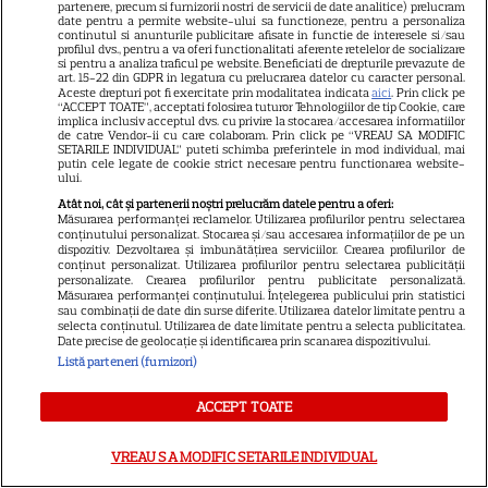
partenere, precum si furnizorii nostri de servicii de date analitice) prelucram
12
date pentru a permite website-ului sa functioneze, pentru a personaliza
continutul si anunturile publicitare afisate in functie de interesele si/sau
profilul dvs., pentru a va oferi functionalitati aferente retelelor de socializare
si pentru a analiza traficul pe website. Beneficiati de drepturile prevazute de
art. 15-22 din GDPR in legatura cu prelucrarea datelor cu caracter personal.
TELEVIZIUNE
Aceste drepturi pot fi exercitate prin modalitatea indicata
aici
. Prin click pe
“ACCEPT TOATE”, acceptati folosirea tuturor Tehnologiilor de tip Cookie, care
implica inclusiv acceptul dvs. cu privire la stocarea/accesarea informatiilor
„Îmi este frică de Nea Mărin,
de catre Vendor-ii cu care colaboram. Prin click pe “VREAU SA MODIFIC
SETARILE INDIVIDUAL” puteti schimba preferintele in mod individual, mai
dar vreau să arăt ce pot”. Ce
putin cele legate de cookie strict necesare pentru functionarea website-
vedete intră în noua ediție
ului.
3
„Poftiți pe la noi – Poftiți la
Atât noi, cât și partenerii noștri prelucrăm datele pentru a oferi:
Măsurarea performanței reclamelor. Utilizarea profilurilor pentru selectarea
întrecere”
conținutului personalizat. Stocarea și/sau accesarea informațiilor de pe un
dispozitiv. Dezvoltarea și îmbunătățirea serviciilor. Crearea profilurilor de
conținut personalizat. Utilizarea profilurilor pentru selectarea publicității
personalizate. Crearea profilurilor pentru publicitate personalizată.
Măsurarea performanței conținutului. Înțelegerea publicului prin statistici
sau combinații de date din surse diferite. Utilizarea datelor limitate pentru a
selecta conținutul. Utilizarea de date limitate pentru a selecta publicitatea.
Date precise de geolocație și identificarea prin scanarea dispozitivului.
Listă parteneri (furnizori)
ACCEPT TOATE
VREAU SA MODIFIC SETARILE INDIVIDUAL
Despre Tvmania