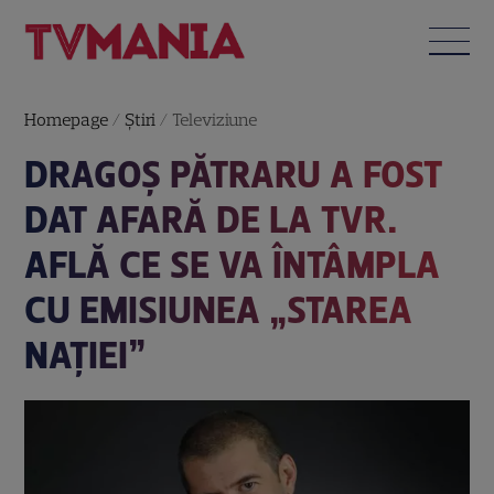
Homepage
/
Știri
/
Televiziune
DRAGOȘ PĂTRARU A FOST
DAT AFARĂ DE LA TVR.
AFLĂ CE SE VA ÎNTÂMPLA
CU EMISIUNEA „STAREA
NAȚIEI”