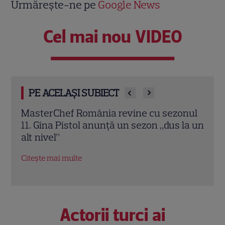
Urmărește-ne pe
Google News
Cel mai nou VIDEO
PE ACELAȘI SUBIECT
onul
„Îmi este frică de Nea Mărin, dar vreau să
„Cara
la un
arăt ce pot”. Ce vedete intră în noua
în R
ediție „Poftiți pe la noi – Poftiți la
inspi
întrecere”
Citeș
Citește mai multe
Actorii turci ai