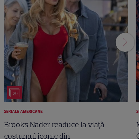
20
SERIALE AMERICANE
S
Brooks Nader readuce la viață
costumul iconic din