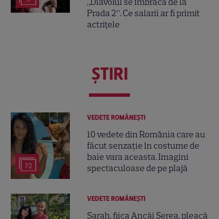
„Diavolul se îmbracă de la
Prada 2”. Ce salarii ar fi primit
actrițele
ŞTIRI
VEDETE ROMÂNEŞTI
10 vedete din România care au
făcut senzație în costume de
baie vara aceasta. Imagini
72
spectaculoase de pe plajă
VEDETE ROMÂNEŞTI
Sarah, fiica Ancăi Serea, pleacă