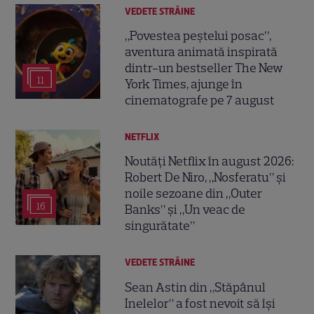
VEDETE STRĂINE
„Povestea peștelui posac”,
aventura animată inspirată
dintr-un bestseller The New
11
York Times, ajunge în
cinematografe pe 7 august
NETFLIX
Noutăți Netflix în august 2026:
Robert De Niro, „Nosferatu” și
noile sezoane din „Outer
16
Banks” și „Un veac de
singurătate”
VEDETE STRĂINE
Sean Astin din „Stăpânul
Inelelor” a fost nevoit să își