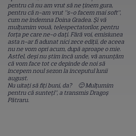
pentru că nu am vrut să ne ținem gura,
pentru că n-am vrut ”s-o facem mai soft”,
cum ne îndemna Doina Gradea. Și vă
mulțumim vouă, telespectatorilor, pentru
forța pe care ne-o dați. Fără voi, emisiunea
asta n-ar fi adunat nici zece ediții, de aceea
nu ne vom opri acum, după aproape o mie.
Astfel, deși nu știm încă unde, vă anunțăm
că vom face tot ce depinde de noi să
începem noul sezon la începutul lunii
august.
Nu uitați să fiți buni, da?
🙂
Mulțumim
pentru că sunteți”, a transmis Dragoș
Pătraru.