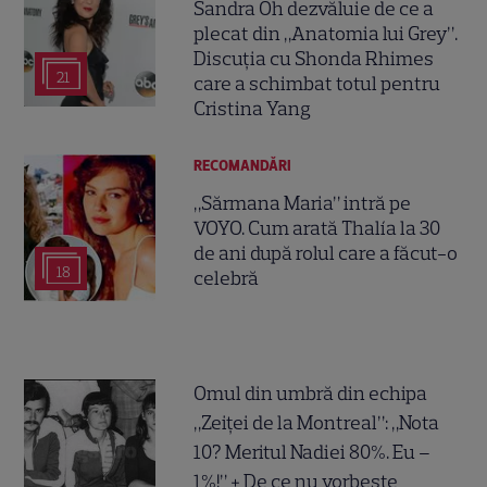
Sandra Oh dezvăluie de ce a
plecat din „Anatomia lui Grey”.
Discuția cu Shonda Rhimes
21
care a schimbat totul pentru
Cristina Yang
RECOMANDĂRI
„Sărmana Maria” intră pe
VOYO. Cum arată Thalía la 30
de ani după rolul care a făcut-o
18
celebră
Omul din umbră din echipa
„Zeiței de la Montreal”: „Nota
10? Meritul Nadiei 80%. Eu –
1%!” + De ce nu vorbește