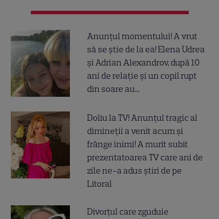
Anunțul momentului! A vrut
să se știe de la ea! Elena Udrea
și Adrian Alexandrov, după 10
ani de relație și un copil rupt
din soare au...
Doliu la TV! Anunțul tragic al
dimineții a venit acum și
frânge inimi! A murit subit
prezentatoarea TV care ani de
zile ne-a adus știri de pe
Litoral
Divorțul care zguduie