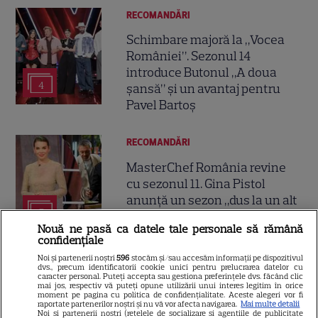
RECOMANDĂRI
Schimbare majoră la „Vocea
României”. Sezonul 14
introduce Butonul „A doua
4
șansă” și un avantaj pentru
Pavel Bartoș
RECOMANDĂRI
MasterChef România revine
cu sezonul 11. Gina Pistol
anunță un sezon „dus la un alt
7
nivel”
Nouă ne pasă ca datele tale personale să rămână
confidențiale
Noi și partenerii noștri
596
stocăm și/sau accesăm informații pe dispozitivul
VEDETE STRĂINE
dvs., precum identificatorii cookie unici pentru prelucrarea datelor cu
caracter personal. Puteți accepta sau gestiona preferințele dvs. făcând clic
Angélique Boyer, la 15 ani de la
mai jos, respectiv vă puteți opune utilizării unui interes legitim în orice
moment pe pagina cu politica de confidențialitate. Aceste alegeri vor fi
„Teresa”: cum arată azi actrița
raportate partenerilor noștri și nu vă vor afecta navigarea.
Mai multe detalii
Noi si partenerii nostri (retelele de socializare si agentiile de publicitate
care a cucerit România