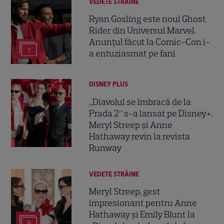
VEDETE STRĂINE
Ryan Gosling este noul Ghost
Rider din Universul Marvel.
Anunțul făcut la Comic-Con i-
7
a entuziasmat pe fani
DISNEY PLUS
„Diavolul se îmbracă de la
Prada 2” s-a lansat pe Disney+.
Meryl Streep și Anne
Hathaway revin la revista
Runway
VEDETE STRĂINE
Meryl Streep, gest
impresionant pentru Anne
Hathaway și Emily Blunt la
9