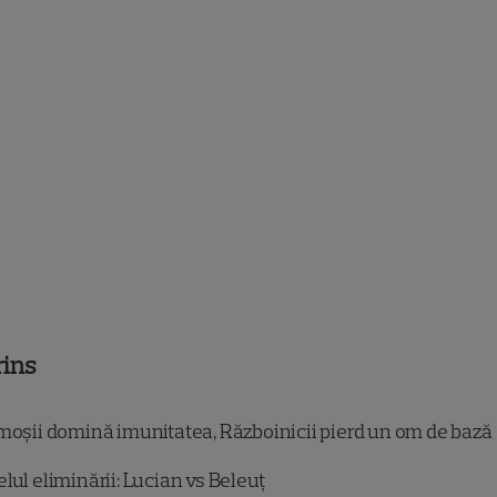
rins
moșii domină imunitatea, Războinicii pierd un om de bază
lul eliminării: Lucian vs Beleuț