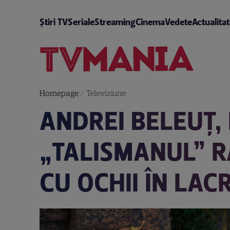
Știri TV
Seriale
Streaming
Cinema
Vedete
Actualita
Homepage
/
Televiziune
ANDREI BELEUȚ, 
„TALISMANUL” R
CU OCHII ÎN LAC