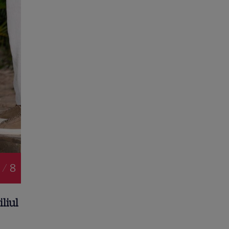
 / 8
liul