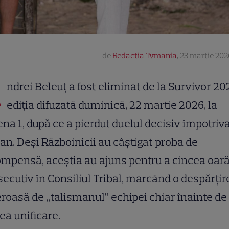
de
Redactia Tvmania
,
23 martie 202
A
ndrei Beleuț a fost eliminat de la Survivor 20
ediția difuzată duminică, 22 martie 2026, la
na 1, după ce a pierdut duelul decisiv împotriva
an. Deși Războinicii au câștigat proba de
mpensă, aceștia au ajuns pentru a cincea oar
ecutiv în Consiliul Tribal, marcând o despărțir
roasă de „talismanul” echipei chiar înainte de
a unificare.