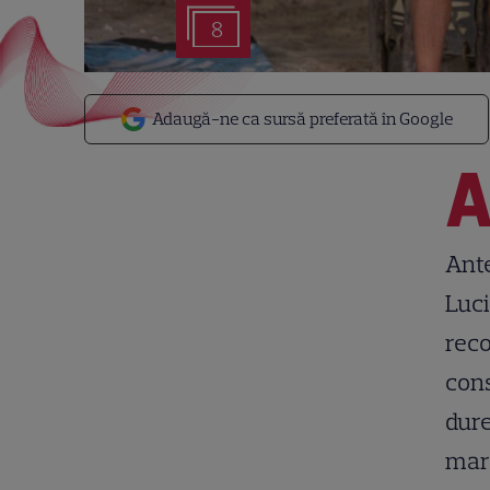
8
Adaugă-ne ca sursă preferată în Google
Ante
Luci
reco
cons
dure
mare