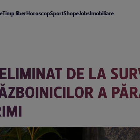
te
Timp liber
Horoscop
Sport
Shop
eJobs
Imobiliare
ELIMINAT DE LA SUR
ĂZBOINICILOR A PĂR
RIMI