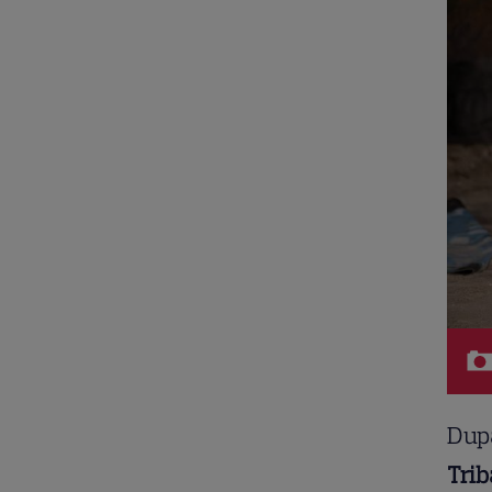
După
Trib