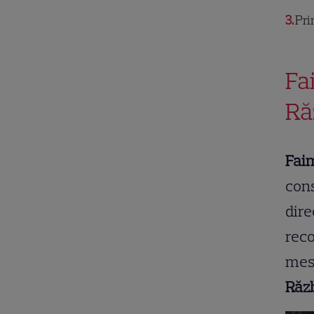
3
Pri
Fa
Ră
Fai
cons
dire
rec
mesa
Răzb