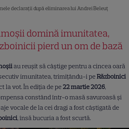
mele declarații după eliminarea lui Andrei Beleuț
imoșii domină imunitatea,
zboinicii pierd un om de bază
moșii
au reușit să câștige pentru a cincea oară
ecutiv imunitatea, trimițându-i pe
Războinici
ct la vot. În ediția de pe
22 martie 2026
,
ompensa constând într-o masă savuroasă și
je vocale de la cei dragi a fost câștigată de
oinici
, însă bucuria a fost scurtă.