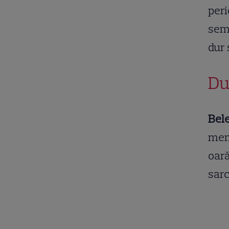
peri
semn
dur 
Du
Bel
memb
oară
sarc