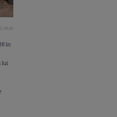
6, 09:30
26 în
 lui
ă
e