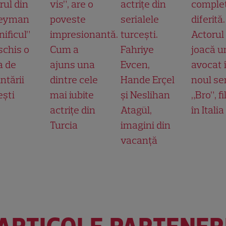
rul din
vis”, are o
actrițe din
comple
leyman
poveste
serialele
diferită.
ificul”
impresionantă.
turcești.
Actorul
schis o
Cum a
Fahriye
joacă u
a de
ajuns una
Evcen,
avocat 
ntării
dintre cele
Hande Erçel
noul ser
ești
mai iubite
și Neslihan
„Bro”, f
actrițe din
Atagül,
în Italia
Turcia
imagini din
vacanță