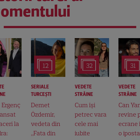
omentului
12
32
31
TE
SERIALE
VEDETE
VEDETE
INE
TURCEŞTI
STRĂINE
STRĂINE
t Ergenç
Demet
Cum își
Can Ya
lansat
Özdemir,
petrec vara
revine 
aceri la
vedeta din
cele mai
ecrane 
ra:
„Fata din
iubite
o ipost