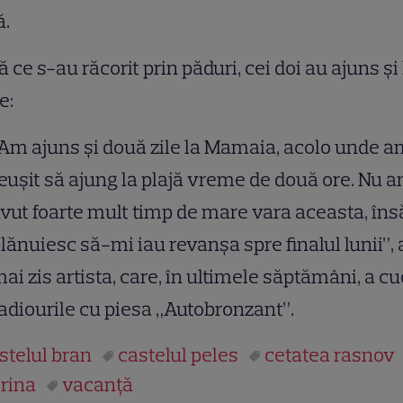
ă.
 ce s-au răcorit prin păduri, cei doi au ajuns şi 
e:
Am ajuns şi două zile la Mamaia, acolo unde 
euşit să ajung la plajă vreme de două ore. Nu 
vut foarte mult timp de mare vara aceasta, îns
lănuiesc să-mi iau revanşa spre finalul lunii”, 
ai zis artista, care, în ultimele săptămâni, a cu
adiourile cu piesa „Autobronzant”.
stelul bran
castelul peles
cetatea rasnov
rina
vacanţă