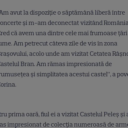
Am avut la dispoziţie o săptămână liberă între
oncerte şi m-am deconectat vizitând România
red că avem una dintre cele mai frumoase ţări
ume. Am petrecut câteva zile de vis în zona
raşovului, acolo unde am vizitat Cetatea Râşno
astelul Bran. Am rămas impresionată de
rumuseţea şi simplitatea acestui castel”, a pov
orina.
ru prima oară, fiul ei a vizitat Castelul Peleş şi 
as impresionat de colecţia numeroasă de arm