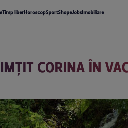
te
Timp liber
Horoscop
Sport
Shop
eJobs
Imobiliare
IMŢIT CORINA ÎN VA