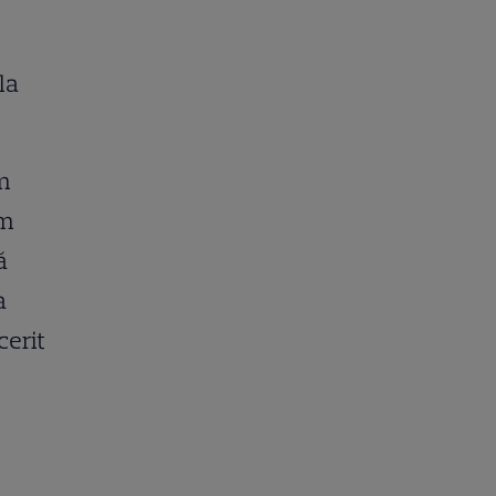
la
am
am
ă
a
cerit