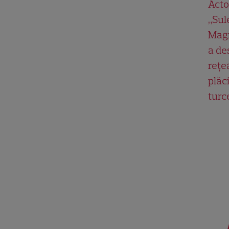
Acto
„Su
Magn
a de
rețe
plăci
turc