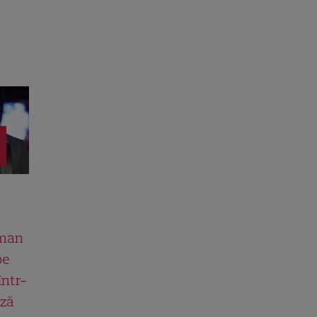
man
pe
într-
ază