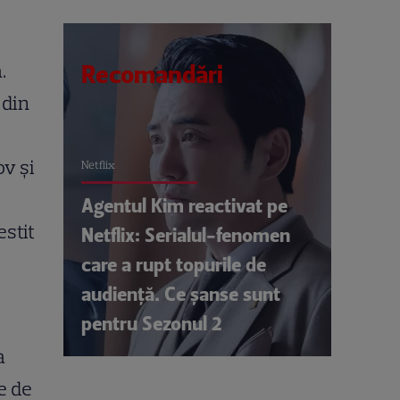
.
Recomandări
 din
v şi
Netflix
Agentul Kim reactivat pe
estit
Netflix: Serialul-fenomen
care a rupt topurile de
audiență. Ce șanse sunt
pentru Sezonul 2
a
e de