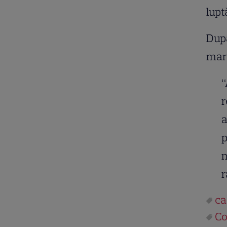
lupt
După
mar
“
r
a
p
m
r
ca
Co