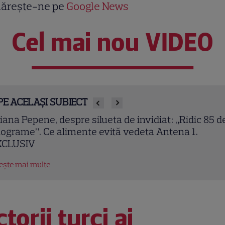
ărește-ne pe
Google News
Cel mai nou VIDEO
PE ACELAȘI SUBIECT
dete din România care au ales nume speciale pen
pii: de la Nina, fetița Laurei Cosoi, la Jessica lui Pepe
sephine a Ginei Pistol
tește mai multe
torii turci ai