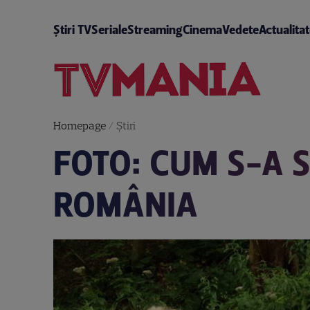
Știri TV
Seriale
Streaming
Cinema
Vedete
Actualita
Homepage
/
Știri
FOTO: CUM S-A S
ROMÂNIA