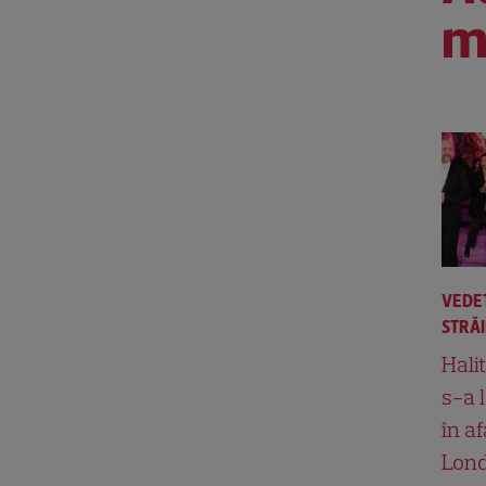
m
VEDE
STRĂ
Hali
s-a 
în af
Lond