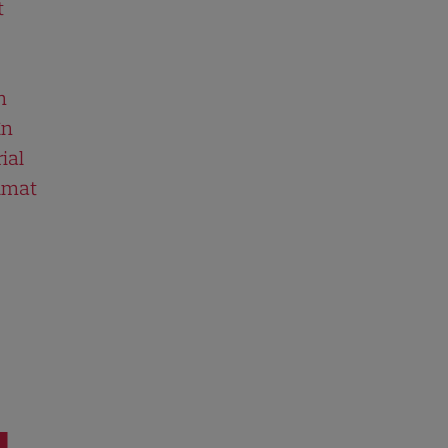
t
n
în
ial
ilmat