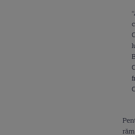
“
c
C
l
B
C
f
C
Pent
răm