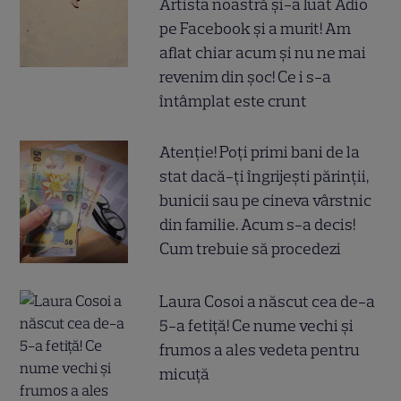
Artista noastră și-a luat Adio
pe Facebook și a murit! Am
aflat chiar acum și nu ne mai
revenim din șoc! Ce i s-a
întâmplat este crunt
Atenție! Poți primi bani de la
stat dacă-ți îngrijești părinții,
bunicii sau pe cineva vârstnic
din familie. Acum s-a decis!
Cum trebuie să procedezi
Laura Cosoi a născut cea de-a
5-a fetiță! Ce nume vechi și
frumos a ales vedeta pentru
micuță