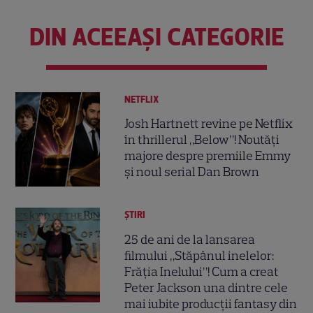
DIN ACEEAȘI CATEGORIE
NETFLIX
Josh Hartnett revine pe Netflix
în thrillerul „Below”! Noutăți
majore despre premiile Emmy
și noul serial Dan Brown
ȘTIRI
25 de ani de la lansarea
filmului „Stăpânul inelelor:
Frăția Inelului”! Cum a creat
Peter Jackson una dintre cele
mai iubite producții fantasy din