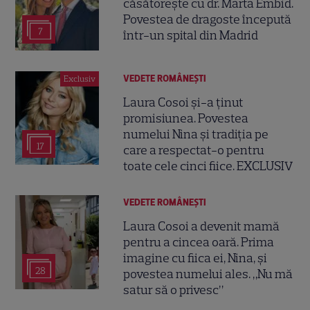
căsătorește cu dr. Marta Embid.
Povestea de dragoste începută
7
într-un spital din Madrid
VEDETE ROMÂNEŞTI
Exclusiv
Laura Cosoi și-a ținut
promisiunea. Povestea
numelui Nina și tradiția pe
17
care a respectat-o pentru
toate cele cinci fiice. EXCLUSIV
VEDETE ROMÂNEŞTI
Laura Cosoi a devenit mamă
pentru a cincea oară. Prima
imagine cu fiica ei, Nina, și
28
povestea numelui ales. „Nu mă
satur să o privesc”