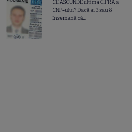
CE ASCUNDE ultima CIFRA a
CNP-ului? Dacă ai 3 sau 8
însemană că...