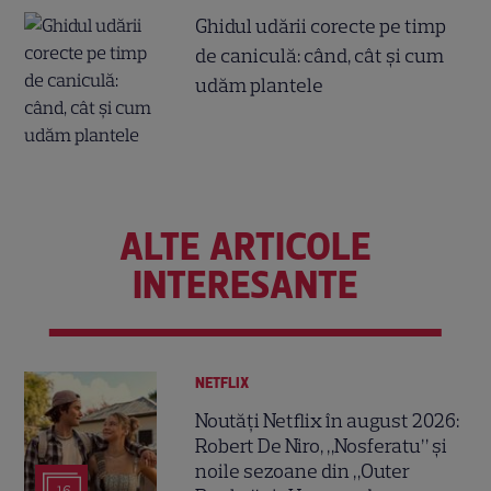
Ghidul udării corecte pe timp
de caniculă: când, cât şi cum
udăm plantele
ALTE ARTICOLE
INTERESANTE
NETFLIX
Noutăți Netflix în august 2026:
Robert De Niro, „Nosferatu” și
noile sezoane din „Outer