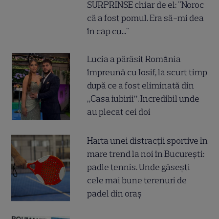
SURPRINSE chiar de el: "Noroc
că a fost pomul. Era să-mi dea
în cap cu..."
Lucia a părăsit România
împreună cu Iosif, la scurt timp
după ce a fost eliminată din
„Casa iubirii”. Incredibil unde
au plecat cei doi
Harta unei distracții sportive în
mare trend la noi în București:
padle tennis. Unde găsești
cele mai bune terenuri de
padel din oraș