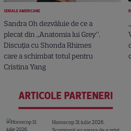
SERIALE AMERICANE
R
Sandra Oh dezvăluie de ce a
plecat din „Anatomia lui Grey”.
Discuția cu Shonda Rhimes
care a schimbat totul pentru
Cristina Yang
ARTICOLE PARTENERI
Horoscop 31 iulie 2026.
Scorpionii au șansa de a privi