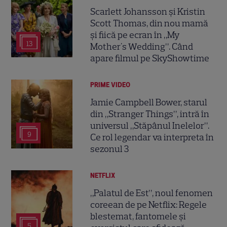
Scarlett Johansson și Kristin
Scott Thomas, din nou mamă
și fiică pe ecran în „My
13
Mother's Wedding”. Când
apare filmul pe SkyShowtime
PRIME VIDEO
Jamie Campbell Bower, starul
din „Stranger Things”, intră în
universul „Stăpânul Inelelor”.
9
Ce rol legendar va interpreta în
sezonul 3
NETFLIX
„Palatul de Est”, noul fenomen
coreean de pe Netflix: Regele
blestemat, fantomele și
5