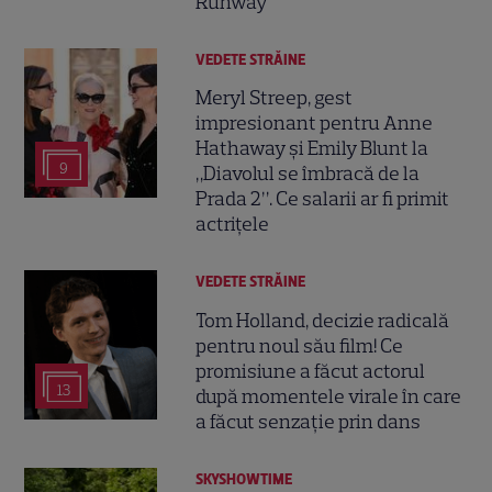
Runway
VEDETE STRĂINE
Meryl Streep, gest
impresionant pentru Anne
Hathaway și Emily Blunt la
9
„Diavolul se îmbracă de la
Prada 2”. Ce salarii ar fi primit
actrițele
VEDETE STRĂINE
Tom Holland, decizie radicală
pentru noul său film! Ce
promisiune a făcut actorul
13
după momentele virale în care
a făcut senzație prin dans
SKYSHOWTIME