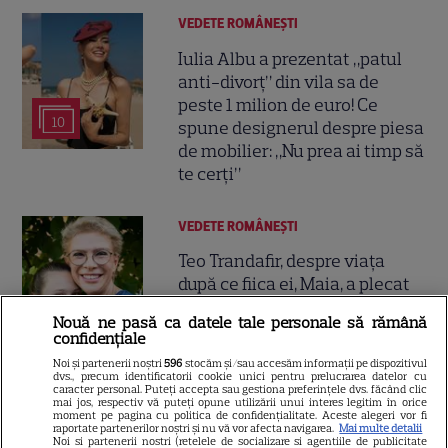
VEDETE ROMÂNEŞTI
Iulia Albu a prezentat „patul
anti-divorț” din vila sa de
peste 1 milion de euro! Ce
10
spune designerul despre piesa
de mobilier: „Nu prea ai timp să
te cerți”
VEDETE ROMÂNEŞTI
Teo Trandafir, despre viața
după ce fiica ei, Maia, a plecat
de acasă: „Legătura dintre noi
Nouă ne pasă ca datele tale personale să rămână
7
nu ne-o ia nimeni”
confidențiale
Noi și partenerii noștri
596
stocăm și/sau accesăm informații pe dispozitivul
dvs., precum identificatorii cookie unici pentru prelucrarea datelor cu
caracter personal. Puteți accepta sau gestiona preferințele dvs. făcând clic
VEDETE ROMÂNEŞTI
mai jos, respectiv vă puteți opune utilizării unui interes legitim în orice
moment pe pagina cu politica de confidențialitate. Aceste alegeri vor fi
Tora Vasilescu, apariție rară la
raportate partenerilor noștri și nu vă vor afecta navigarea.
Mai multe detalii
Noi si partenerii nostri (retelele de socializare si agentiile de publicitate