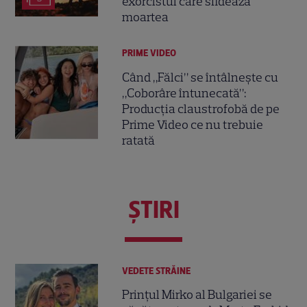
exorcistul care sfidează
moartea
PRIME VIDEO
Când „Fălci” se întâlnește cu
„Coborâre întunecată”:
Producția claustrofobă de pe
Prime Video ce nu trebuie
ratată
ŞTIRI
VEDETE STRĂINE
Prințul Mirko al Bulgariei se