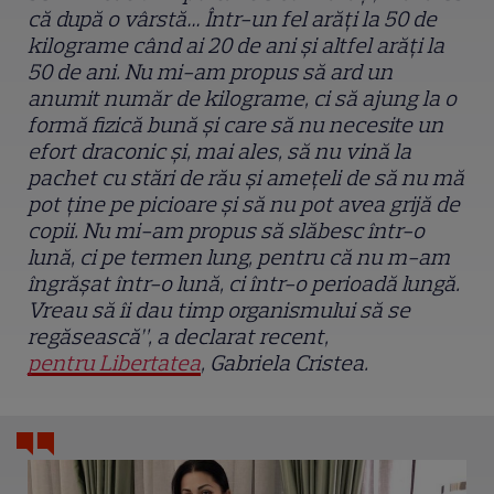
că după o vârstă… Într-un fel arăți la 50 de
kilograme când ai 20 de ani și altfel arăți la
50 de ani. Nu mi-am propus să ard un
anumit număr de kilograme, ci să ajung la o
formă fizică bună și care să nu necesite un
efort draconic și, mai ales, să nu vină la
pachet cu stări de rău și amețeli de să nu mă
pot ține pe picioare și să nu pot avea grijă de
copii. Nu mi-am propus să slăbesc într-o
lună, ci pe termen lung, pentru că nu m-am
îngrășat într-o lună, ci într-o perioadă lungă.
Vreau să îi dau timp organismului să se
regăsească”, a declarat recent,
pentru Libertatea
, Gabriela Cristea.