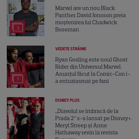
Marvel are un nou Black
Panther. David Jonsson preia
moștenirea lui Chadwick
3
Boseman
VEDETE STRĂINE
Ryan Gosling este noul Ghost
Rider din Universul Marvel.
Anunțul făcut la Comic-Con i-
7
a entuziasmat pe fani
DISNEY PLUS
„Diavolul se îmbracă de la
Prada 2” s-a lansat pe Disney+.
Meryl Streep și Anne
Hathaway revin la revista