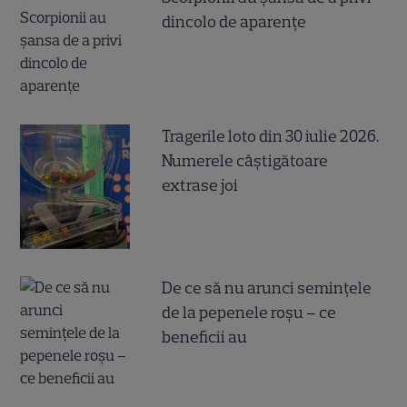
dincolo de aparențe
Tragerile loto din 30 iulie 2026.
Numerele câştigătoare
extrase joi
De ce să nu arunci semințele
de la pepenele roșu – ce
beneficii au