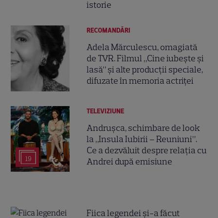
istorie
RECOMANDĂRI
Adela Mărculescu, omagiată
de TVR. Filmul „Cine iubește și
lasă” și alte producții speciale,
difuzate în memoria actriței
TELEVIZIUNE
Andrușca, schimbare de look
la „Insula Iubirii – Reuniuni”.
Ce a dezvăluit despre relația cu
19
Andrei după emisiune
Fiica legendei și-a făcut