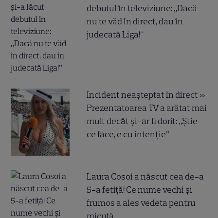
debutul în televiziune: „Dacă
nu te văd în direct, dau în
judecată Liga!”
Incident neașteptat în direct »
Prezentatoarea TV a arătat mai
mult decât și-ar fi dorit: „Știe
ce face, e cu intenție”
Laura Cosoi a născut cea de-a
5-a fetiță! Ce nume vechi și
frumos a ales vedeta pentru
micuță