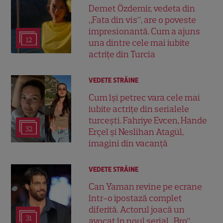
Demet Özdemir, vedeta din
„Fata din vis”, are o poveste
impresionantă. Cum a ajuns
12
una dintre cele mai iubite
actrițe din Turcia
VEDETE STRĂINE
Cum își petrec vara cele mai
iubite actrițe din serialele
turcești. Fahriye Evcen, Hande
32
Erçel și Neslihan Atagül,
imagini din vacanță
VEDETE STRĂINE
Can Yaman revine pe ecrane
într-o ipostază complet
diferită. Actorul joacă un
31
avocat în noul serial „Bro”,