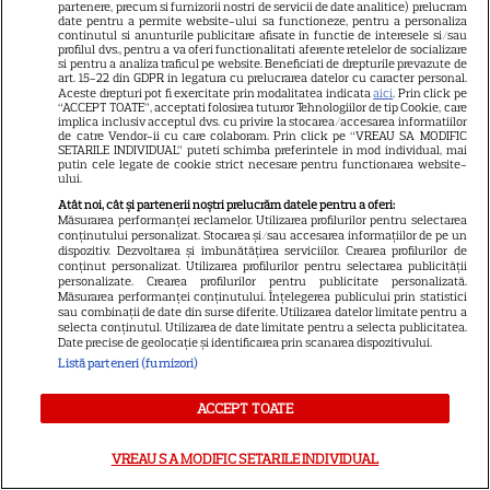
75 de ani. Drama din
partenere, precum si furnizorii nostri de servicii de date analitice) prelucram
date pentru a permite website-ului sa functioneze, pentru a personaliza
adolescență care i-a schimbat
continutul si anunturile publicitare afisate in functie de interesele si/sau
24
viața
profilul dvs., pentru a va oferi functionalitati aferente retelelor de socializare
si pentru a analiza traficul pe website. Beneficiati de drepturile prevazute de
art. 15-22 din GDPR in legatura cu prelucrarea datelor cu caracter personal.
Aceste drepturi pot fi exercitate prin modalitatea indicata
aici
. Prin click pe
“ACCEPT TOATE”, acceptati folosirea tuturor Tehnologiilor de tip Cookie, care
VEDETE STRĂINE
implica inclusiv acceptul dvs. cu privire la stocarea/accesarea informatiilor
de catre Vendor-ii cu care colaboram. Prin click pe “VREAU SA MODIFIC
SETARILE INDIVIDUAL” puteti schimba preferintele in mod individual, mai
George și Amal Clooney,
putin cele legate de cookie strict necesare pentru functionarea website-
ului.
evacuați din locuința lor din
Franța din cauza incendiilor.
Atât noi, cât și partenerii noștri prelucrăm datele pentru a oferi:
Măsurarea performanței reclamelor. Utilizarea profilurilor pentru selectarea
13
Mesajul dramatic al actorului:
conținutului personalizat. Stocarea și/sau accesarea informațiilor de pe un
dispozitiv. Dezvoltarea și îmbunătățirea serviciilor. Crearea profilurilor de
„Nu știm dacă va supraviețui”
conținut personalizat. Utilizarea profilurilor pentru selectarea publicității
personalizate. Crearea profilurilor pentru publicitate personalizată.
Măsurarea performanței conținutului. Înțelegerea publicului prin statistici
sau combinații de date din surse diferite. Utilizarea datelor limitate pentru a
VEDETE ROMÂNEŞTI
selecta conținutul. Utilizarea de date limitate pentru a selecta publicitatea.
Date precise de geolocație și identificarea prin scanarea dispozitivului.
Elena Gheorghe, surpriză
Listă parteneri (furnizori)
emoționantă de ziua ei. Ce a
pregătit soțul artistei când
ACCEPT TOATE
15
credea că merge doar la cină
VREAU SA MODIFIC SETARILE INDIVIDUAL