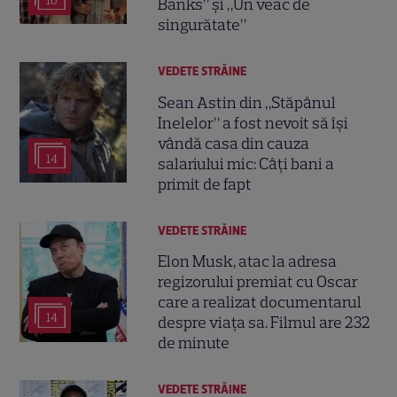
16
Banks” și „Un veac de
singurătate”
VEDETE STRĂINE
Sean Astin din „Stăpânul
Inelelor” a fost nevoit să își
vândă casa din cauza
14
salariului mic: Câți bani a
primit de fapt
VEDETE STRĂINE
Elon Musk, atac la adresa
regizorului premiat cu Oscar
care a realizat documentarul
14
despre viața sa. Filmul are 232
de minute
VEDETE STRĂINE