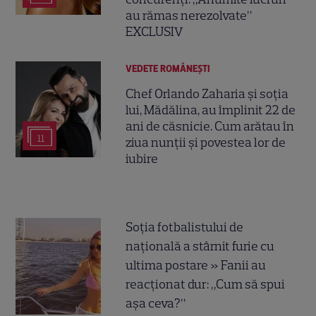
au rămas nerezolvate”
EXCLUSIV
VEDETE ROMÂNEŞTI
Chef Orlando Zaharia și soția
lui, Mădălina, au împlinit 22 de
ani de căsnicie. Cum arătau în
11
ziua nunții și povestea lor de
iubire
Soția fotbalistului de
națională a stârnit furie cu
ultima postare » Fanii au
reacționat dur: „Cum să spui
așa ceva?”