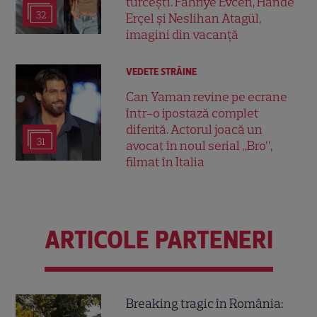
turcești. Fahriye Evcen, Hande
32
Erçel și Neslihan Atagül,
imagini din vacanță
VEDETE STRĂINE
Can Yaman revine pe ecrane
într-o ipostază complet
diferită. Actorul joacă un
31
avocat în noul serial „Bro”,
filmat în Italia
ARTICOLE PARTENERI
Breaking tragic în România: