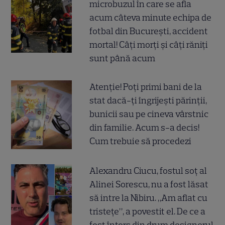
microbuzul în care se afla
acum câteva minute echipa de
fotbal din București, accident
mortal! Câți morți și câți răniți
sunt până acum
Atenție! Poți primi bani de la
stat dacă-ți îngrijești părinții,
bunicii sau pe cineva vârstnic
din familie. Acum s-a decis!
Cum trebuie să procedezi
Alexandru Ciucu, fostul soț al
Alinei Sorescu, nu a fost lăsat
să intre la Nibiru. „Am aflat cu
tristețe”, a povestit el. De ce a