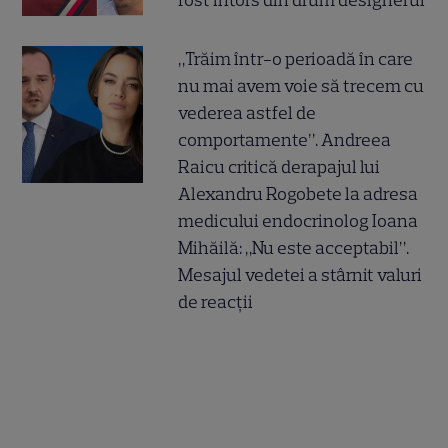
fost întors din drum designerul
„Trăim într-o perioadă în care
nu mai avem voie să trecem cu
vederea astfel de
comportamente”. Andreea
Raicu critică derapajul lui
Alexandru Rogobete la adresa
medicului endocrinolog Ioana
Mihăilă: „Nu este acceptabil”.
Mesajul vedetei a stârnit valuri
de reacții