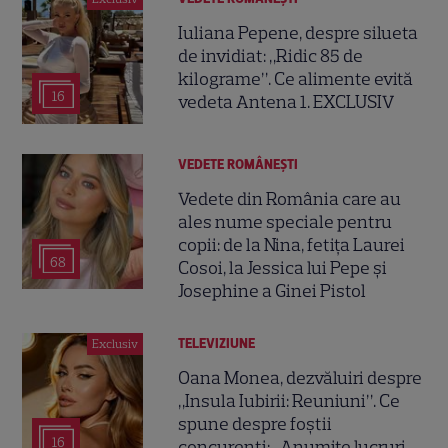
Iuliana Pepene, despre silueta
de invidiat: „Ridic 85 de
kilograme”. Ce alimente evită
16
vedeta Antena 1. EXCLUSIV
VEDETE ROMÂNEŞTI
Vedete din România care au
ales nume speciale pentru
copii: de la Nina, fetița Laurei
68
Cosoi, la Jessica lui Pepe și
Josephine a Ginei Pistol
TELEVIZIUNE
Exclusiv
Oana Monea, dezvăluiri despre
„Insula Iubirii: Reuniuni”. Ce
spune despre foștii
16
concurenți: „Anumite lucruri