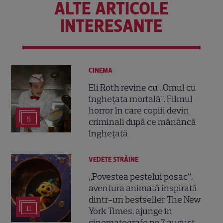
ALTE ARTICOLE
INTERESANTE
CINEMA
Eli Roth revine cu „Omul cu
înghețata mortală”. Filmul
horror în care copiii devin
5
criminali după ce mănâncă
înghețată
VEDETE STRĂINE
„Povestea peștelui posac”,
aventura animată inspirată
dintr-un bestseller The New
11
York Times, ajunge în
cinematografe pe 7 august