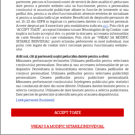
partenere, precum si furnizorii nostri de servicii de date analitice) prelucram
date pentru a permite website-ului sa functioneze, pentru a personaliza
TELEVIZIUNE
continutul si anunturile publicitare afisate in functie de interesele si/sau
profilul dvs., pentru a va oferi functionalitati aferente retelelor de socializare
si pentru a analiza traficul pe website. Beneficiati de drepturile prevazute de
Grila TV de toamnă 2026: toate
art. 15-22 din GDPR in legatura cu prelucrarea datelor cu caracter personal.
premierele confirmate la Pro
Aceste drepturi pot fi exercitate prin modalitatea indicata
aici
. Prin click pe
“ACCEPT TOATE”, acceptati folosirea tuturor Tehnologiilor de tip Cookie, care
TV și Antena 1. Ce show-uri și
implica inclusiv acceptul dvs. cu privire la stocarea/accesarea informatiilor
de catre Vendor-ii cu care colaboram. Prin click pe “VREAU SA MODIFIC
9
seriale revin din septembrie
SETARILE INDIVIDUAL” puteti schimba preferintele in mod individual, mai
putin cele legate de cookie strict necesare pentru functionarea website-
ului.
Atât noi, cât și partenerii noștri prelucrăm datele pentru a oferi:
Măsurarea performanței reclamelor. Utilizarea profilurilor pentru selectarea
conținutului personalizat. Stocarea și/sau accesarea informațiilor de pe un
dispozitiv. Dezvoltarea și îmbunătățirea serviciilor. Crearea profilurilor de
conținut personalizat. Utilizarea profilurilor pentru selectarea publicității
personalizate. Crearea profilurilor pentru publicitate personalizată.
Măsurarea performanței conținutului. Înțelegerea publicului prin statistici
sau combinații de date din surse diferite. Utilizarea datelor limitate pentru a
selecta conținutul. Utilizarea de date limitate pentru a selecta publicitatea.
Date precise de geolocație și identificarea prin scanarea dispozitivului.
Listă parteneri (furnizori)
Despre Tvmania
ACCEPT TOATE
Contact
VREAU SA MODIFIC SETARILE INDIVIDUAL
Contacte televiziuni