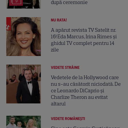
9
după ceremonie
NU RATA!
A apărut revista TV Satelit nr.
16! Eda Marcus, Irina Rimes și
ghidul TV complet pentru 14
zile
VEDETE STRĂINE
Vedetele de la Hollywood care
nu s-au căsătorit niciodată. De
ce Leonardo DiCaprio și
Charlize Theron au evitat
altarul
VEDETE ROMÂNEŞTI