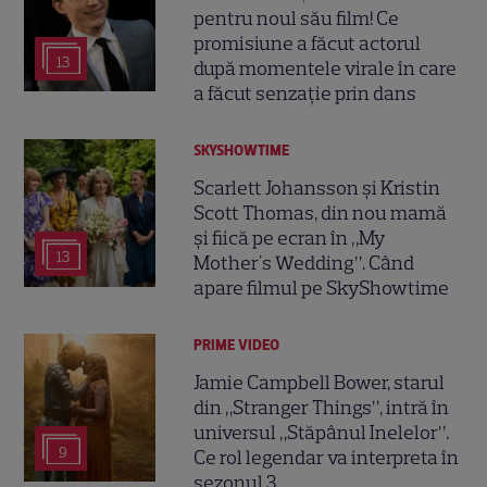
pentru noul său film! Ce
promisiune a făcut actorul
13
după momentele virale în care
a făcut senzație prin dans
SKYSHOWTIME
Scarlett Johansson și Kristin
Scott Thomas, din nou mamă
și fiică pe ecran în „My
13
Mother's Wedding”. Când
apare filmul pe SkyShowtime
PRIME VIDEO
Jamie Campbell Bower, starul
din „Stranger Things”, intră în
universul „Stăpânul Inelelor”.
9
Ce rol legendar va interpreta în
sezonul 3