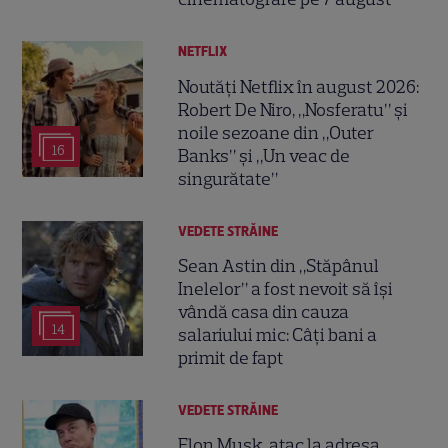
NETFLIX
Noutăți Netflix în august 2026:
Robert De Niro, „Nosferatu” și
noile sezoane din „Outer
16
Banks” și „Un veac de
singurătate”
VEDETE STRĂINE
Sean Astin din „Stăpânul
Inelelor” a fost nevoit să își
vândă casa din cauza
14
salariului mic: Câți bani a
primit de fapt
VEDETE STRĂINE
Elon Musk, atac la adresa