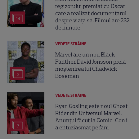
regizorului premiat cu Oscar
care a realizat documentarul
14
despre viața sa. Filmul are 232
de minute
VEDETE STRĂINE
Marvel are un nou Black
Panther. David Jonsson preia
moștenirea lui Chadwick
3
Boseman
VEDETE STRĂINE
Ryan Gosling este noul Ghost
Rider din Universul Marvel.
Anunțul făcut la Comic-Con i-
7
a entuziasmat pe fani