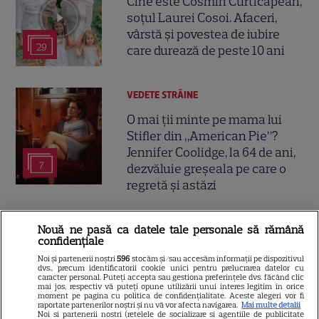
Cine este Cosmin Curticăpean,
soțul Laurei Cosoi. Afaceri,
vârstă și povestea de iubire
29
care durează de peste 10 ani
VEDETE STRĂINE
O mai ții minte pe mama lui
Stifler din „American Pie”?
Jennifer Coolidge, la 64 de ani,
7
dezvăluie greșeala pe care o
regretă și astăzi
VEDETE ROMÂNEŞTI
Nouă ne pasă ca datele tale personale să rămână
confidențiale
Cezar Ouatu a devenit tată
Noi și partenerii noștri
596
stocăm și/sau accesăm informații pe dispozitivul
pentru prima dată la 46 de ani.
dvs., precum identificatorii cookie unici pentru prelucrarea datelor cu
caracter personal. Puteți accepta sau gestiona preferințele dvs. făcând clic
Ce nume deosebit a ales
mai jos, respectiv vă puteți opune utilizării unui interes legitim în orice
4
pentru fetița lui
moment pe pagina cu politica de confidențialitate. Aceste alegeri vor fi
raportate partenerilor noștri și nu vă vor afecta navigarea.
Mai multe detalii
Noi si partenerii nostri (retelele de socializare si agentiile de publicitate