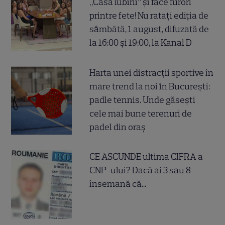
„Casa iubirii” și face furori
printre fete! Nu ratați ediția de
sâmbătă, 1 august, difuzată de
la 16:00 și 19:00, la Kanal D
Harta unei distracții sportive în
mare trend la noi în București:
padle tennis. Unde găsești
cele mai bune terenuri de
padel din oraș
CE ASCUNDE ultima CIFRA a
CNP-ului? Dacă ai 3 sau 8
însemană că...