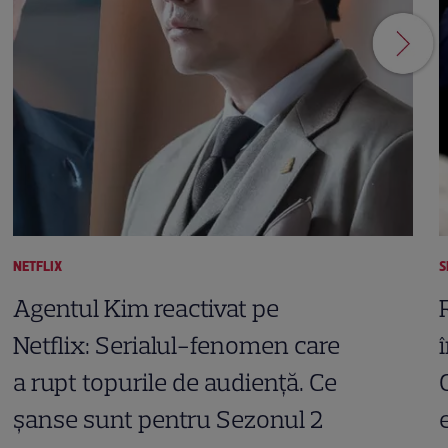
NETFLIX
S
Agentul Kim reactivat pe
Netflix: Serialul-fenomen care
a rupt topurile de audiență. Ce
șanse sunt pentru Sezonul 2