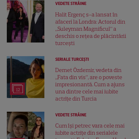
VEDETE STRĂINE
Halit Ergenç s-a lansat în
afaceri la Londra: Actorul din
„Suleyman Magnificul” a
deschis o rețea de plăcintării
turcești
SERIALE TURCEŞTI
Demet Özdemir, vedeta din
„Fata din vis”, are o poveste
impresionantă. Cum a ajuns
12
una dintre cele mai iubite
actrițe din Turcia
VEDETE STRĂINE
Cum își petrec vara cele mai
iubite actrițe din serialele