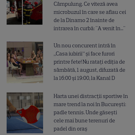
Câmpulung. Ce viteză avea
microbuzul în care se aflau cei
de la Dinamo 2 înainte de
intrarea în curbă: "A venit în..."
Un nou concurent intră în
„Casa iubirii” și face furori
printre fete! Nu ratați ediția de
sâmbătă, 1 august, difuzată de
la 16:00 și 19:00, la Kanal D
Harta unei distracții sportive în
mare trend la noi în București:
padle tennis. Unde găsești
cele mai bune terenuri de
padel din oraș