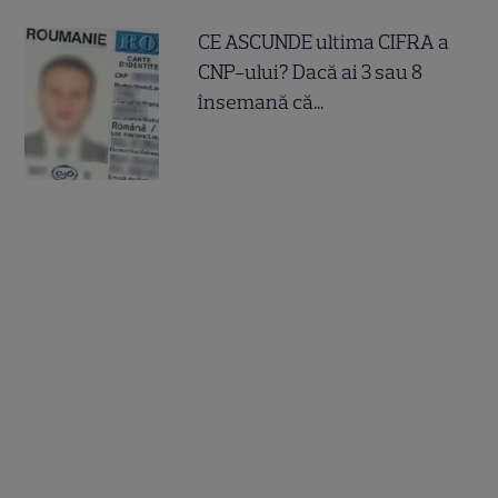
CE ASCUNDE ultima CIFRA a
CNP-ului? Dacă ai 3 sau 8
însemană că...