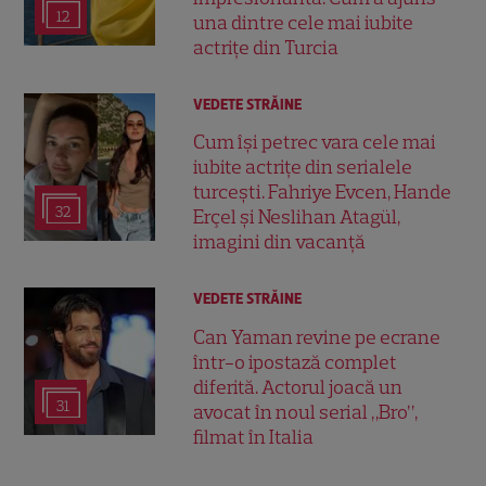
12
una dintre cele mai iubite
actrițe din Turcia
VEDETE STRĂINE
Cum își petrec vara cele mai
iubite actrițe din serialele
turcești. Fahriye Evcen, Hande
32
Erçel și Neslihan Atagül,
imagini din vacanță
VEDETE STRĂINE
Can Yaman revine pe ecrane
într-o ipostază complet
diferită. Actorul joacă un
31
avocat în noul serial „Bro”,
filmat în Italia