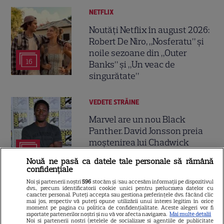
NETFLIX
Noutăți Netflix în august 2026:
Robert De Niro, „Nosferatu” și
noile sezoane din „Outer
16
Banks” și „Un veac de
singurătate”
VEDETE STRĂINE
Marvel are un nou Black
Panther. David Jonsson preia
moștenirea lui Chadwick
3
Boseman
Nouă ne pasă ca datele tale personale să rămână
confidențiale
Noi și partenerii noștri
596
stocăm și/sau accesăm informații pe dispozitivul
VEDETE STRĂINE
dvs., precum identificatorii cookie unici pentru prelucrarea datelor cu
caracter personal. Puteți accepta sau gestiona preferințele dvs. făcând clic
Ryan Gosling este noul Ghost
mai jos, respectiv vă puteți opune utilizării unui interes legitim în orice
moment pe pagina cu politica de confidențialitate. Aceste alegeri vor fi
Rider din Universul Marvel.
raportate partenerilor noștri și nu vă vor afecta navigarea.
Mai multe detalii
Noi si partenerii nostri (retelele de socializare si agentiile de publicitate