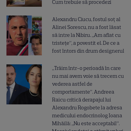
Cum trebuie să procedezi
Alexandru Ciucu, fostul soț al
Alinei Sorescu, nu a fost lăsat
să intre la Nibiru. „Am aflat cu
tristețe”, a povestit el. De ce a
fost întors din drum designerul
„Trăim într-o perioadă în care
nu mai avem voie să trecem cu
vederea astfel de
comportamente”. Andreea
Raicu critică derapajul lui
Alexandru Rogobete la adresa
medicului endocrinolog Ioana
Mihăilă: „Nu este acceptabil”.