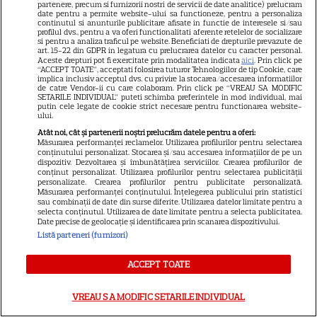
Anunțul făcut la Comic-Con i-
partenere, precum si furnizorii nostri de servicii de date analitice) prelucram
date pentru a permite website-ului sa functioneze, pentru a personaliza
7
a entuziasmat pe fani
continutul si anunturile publicitare afisate in functie de interesele si/sau
profilul dvs., pentru a va oferi functionalitati aferente retelelor de socializare
si pentru a analiza traficul pe website. Beneficiati de drepturile prevazute de
art. 15-22 din GDPR in legatura cu prelucrarea datelor cu caracter personal.
Aceste drepturi pot fi exercitate prin modalitatea indicata
aici
. Prin click pe
DISNEY PLUS
“ACCEPT TOATE”, acceptati folosirea tuturor Tehnologiilor de tip Cookie, care
implica inclusiv acceptul dvs. cu privire la stocarea/accesarea informatiilor
„Diavolul se îmbracă de la
de catre Vendor-ii cu care colaboram. Prin click pe “VREAU SA MODIFIC
SETARILE INDIVIDUAL” puteti schimba preferintele in mod individual, mai
Prada 2” s-a lansat pe Disney+.
putin cele legate de cookie strict necesare pentru functionarea website-
ului.
Meryl Streep și Anne
Atât noi, cât și partenerii noștri prelucrăm datele pentru a oferi:
Hathaway revin la revista
Măsurarea performanței reclamelor. Utilizarea profilurilor pentru selectarea
Runway
conținutului personalizat. Stocarea și/sau accesarea informațiilor de pe un
dispozitiv. Dezvoltarea și îmbunătățirea serviciilor. Crearea profilurilor de
conținut personalizat. Utilizarea profilurilor pentru selectarea publicității
personalizate. Crearea profilurilor pentru publicitate personalizată.
VEDETE STRĂINE
Măsurarea performanței conținutului. Înțelegerea publicului prin statistici
sau combinații de date din surse diferite. Utilizarea datelor limitate pentru a
Meryl Streep, gest
selecta conținutul. Utilizarea de date limitate pentru a selecta publicitatea.
Date precise de geolocație și identificarea prin scanarea dispozitivului.
impresionant pentru Anne
Listă parteneri (furnizori)
Hathaway și Emily Blunt la
9
„Diavolul se îmbracă de la
ACCEPT TOATE
Prada 2”. Ce salarii ar fi primit
actrițele
VREAU SA MODIFIC SETARILE INDIVIDUAL