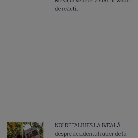
Mesajul vedetei a stârnit valuri
de reacții
NOI DETALII IES LA IVEALĂ
despre accidentul rutier de la