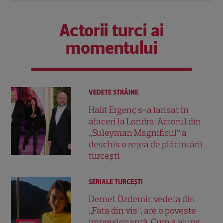
Actorii turci ai
momentului
VEDETE STRĂINE
Halit Ergenç s-a lansat în
afaceri la Londra: Actorul din
„Suleyman Magnificul” a
deschis o rețea de plăcintării
turcești
SERIALE TURCEŞTI
Demet Özdemir, vedeta din
„Fata din vis”, are o poveste
impresionantă. Cum a ajuns