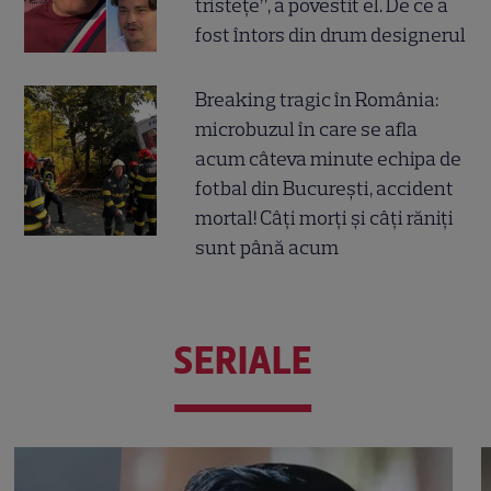
tristețe”, a povestit el. De ce a
fost întors din drum designerul
Breaking tragic în România:
microbuzul în care se afla
acum câteva minute echipa de
fotbal din București, accident
mortal! Câți morți și câți răniți
sunt până acum
SERIALE