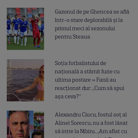
Gazonul de pe Ghencea se află
într-o stare deplorabilă și la
primul meci al sezonului
pentru Steaua
Soția fotbalistului de
națională a stârnit furie cu
ultima postare » Fanii au
reacționat dur: „Cum să spui
așa ceva?”
Alexandru Ciucu, fostul soț al
Alinei Sorescu, nu a fost lăsat
să intre la Nibiru. „Am aflat cu