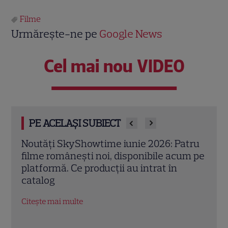
Filme
Urmărește-ne pe
Google News
Cel mai nou VIDEO
PE ACELAȘI SUBIECT
atru
Maraton cinematografic în iunie: Warner
Ce v
um pe
TV dă startul nopților pline de suspans și
„Hou
„fărădelegi”. Ce filme vedem în prima
„Cas
lună de vară
Acco
Citește mai multe
Citeș