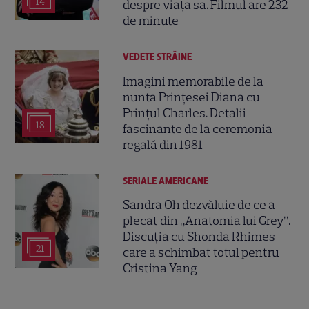
14
despre viața sa. Filmul are 232
de minute
VEDETE STRĂINE
Imagini memorabile de la
nunta Prințesei Diana cu
Prințul Charles. Detalii
18
fascinante de la ceremonia
regală din 1981
SERIALE AMERICANE
Sandra Oh dezvăluie de ce a
plecat din „Anatomia lui Grey”.
Discuția cu Shonda Rhimes
21
care a schimbat totul pentru
Cristina Yang