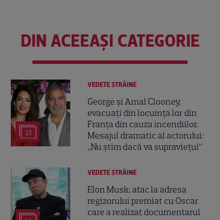
DIN ACEEAȘI CATEGORIE
VEDETE STRĂINE
George și Amal Clooney,
evacuați din locuința lor din
Franța din cauza incendiilor.
13
Mesajul dramatic al actorului:
„Nu știm dacă va supraviețui”
VEDETE STRĂINE
Elon Musk, atac la adresa
regizorului premiat cu Oscar
care a realizat documentarul