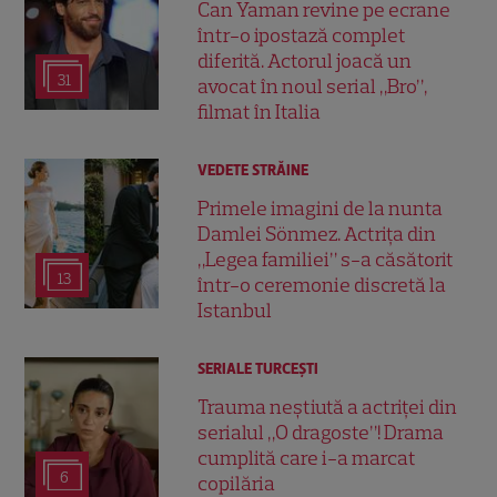
Can Yaman revine pe ecrane
într-o ipostază complet
diferită. Actorul joacă un
31
avocat în noul serial „Bro”,
filmat în Italia
VEDETE STRĂINE
Primele imagini de la nunta
Damlei Sönmez. Actrița din
„Legea familiei” s-a căsătorit
13
într-o ceremonie discretă la
Istanbul
SERIALE TURCEŞTI
Trauma neștiută a actriței din
serialul „O dragoste”! Drama
cumplită care i-a marcat
6
copilăria