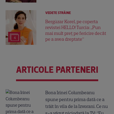
VEDETE STRĂINE
Bergüzar Korel, pe coperta
revistei HELLO! Turcia: „Pun
mai mult preț pe fericire decât
4
pe a avea dreptate”
ARTICOLE PARTENERI
Bona Irinei Columbeanu
spune pentru prima dată ce a
trăit în vila de la Izvorani. Ce nu
s-a văzut niciodată la TV: ”Eu