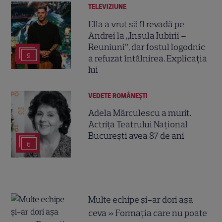
TELEVIZIUNE
Ella a vrut să îl revadă pe
Andrei la „Insula Iubirii –
Reuniuni”, dar fostul logodnic
9
a refuzat întâlnirea. Explicația
lui
VEDETE ROMÂNEŞTI
Adela Mărculescu a murit.
Actrița Teatrului Național
București avea 87 de ani
6
Multe echipe și-ar dori așa
ceva » Formația care nu poate