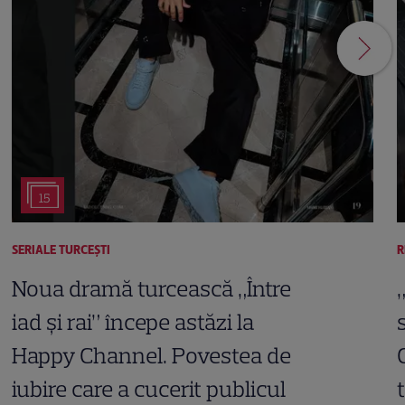
15
SERIALE TURCEŞTI
R
Noua dramă turcească „Între
iad și rai” începe astăzi la
Happy Channel. Povestea de
iubire care a cucerit publicul