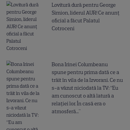
Lovitură dură pentru George
Simion, liderul AUR! Ce anunț
oficial a făcut Palatul
Cotroceni
Bona Irinei Columbeanu
spune pentru prima dată ce a
trăit în vila de la Izvorani. Ce nu
s-a văzut niciodată la TV: ”Eu
am cunoscut o altă latură a
relației lor. În casă era o
atmosferă..."