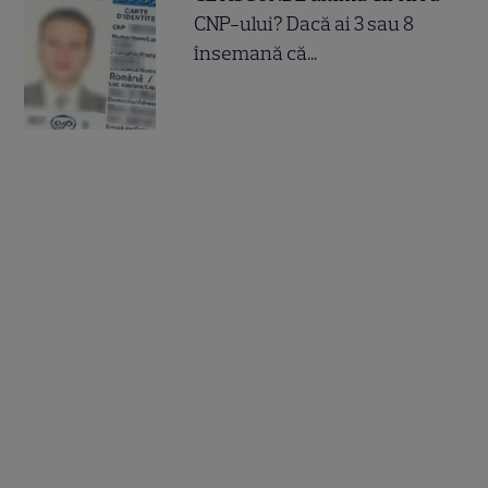
CNP-ului? Dacă ai 3 sau 8
însemană că...