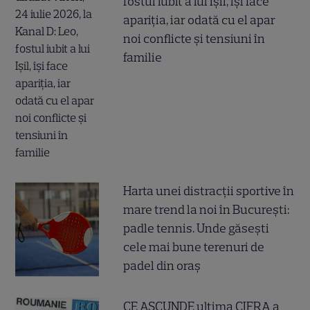
fostul iubit a lui Ișil, își face
apariția, iar odată cu el apar
noi conflicte și tensiuni în
familie
Harta unei distracții sportive în
mare trend la noi în București:
padle tennis. Unde găsești
cele mai bune terenuri de
padel din oraș
CE ASCUNDE ultima CIFRA a