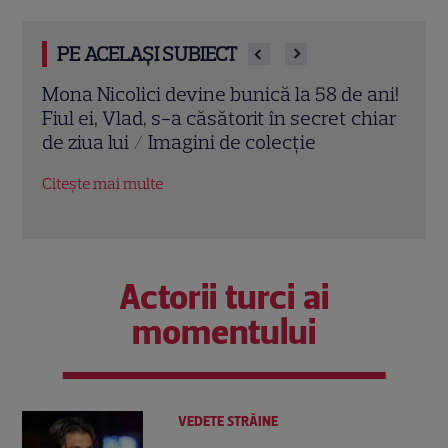
PE ACELAȘI SUBIECT
o
Mona Nicolici devine bunică la 58 de ani!
Ionel
e
Fiul ei, Vlad, s-a căsătorit în secret chiar
emoț
de ziua lui / Imagini de colecție
căsni
frag
Citește mai multe
Citeș
Actorii turci ai
momentului
VEDETE STRĂINE