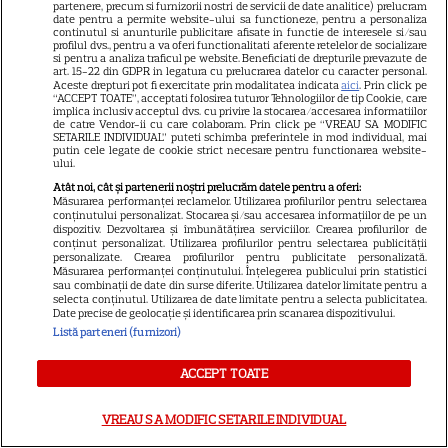
partenere, precum si furnizorii nostri de servicii de date analitice) prelucram
date pentru a permite website-ului sa functioneze, pentru a personaliza
continutul si anunturile publicitare afisate in functie de interesele si/sau
ALTE ARTICOLE
profilul dvs., pentru a va oferi functionalitati aferente retelelor de socializare
si pentru a analiza traficul pe website. Beneficiati de drepturile prevazute de
art. 15-22 din GDPR in legatura cu prelucrarea datelor cu caracter personal.
INTERESANTE
Aceste drepturi pot fi exercitate prin modalitatea indicata
aici
. Prin click pe
“ACCEPT TOATE”, acceptati folosirea tuturor Tehnologiilor de tip Cookie, care
implica inclusiv acceptul dvs. cu privire la stocarea/accesarea informatiilor
de catre Vendor-ii cu care colaboram. Prin click pe “VREAU SA MODIFIC
SETARILE INDIVIDUAL” puteti schimba preferintele in mod individual, mai
putin cele legate de cookie strict necesare pentru functionarea website-
ului.
NETFLIX
Atât noi, cât și partenerii noștri prelucrăm datele pentru a oferi:
Măsurarea performanței reclamelor. Utilizarea profilurilor pentru selectarea
Kevin Hart revine pe Netflix în
conținutului personalizat. Stocarea și/sau accesarea informațiilor de pe un
dispozitiv. Dezvoltarea și îmbunătățirea serviciilor. Crearea profilurilor de
comedia „72 de ore”! Aventura
conținut personalizat. Utilizarea profilurilor pentru selectarea publicității
haotică în care un corporatist
personalizate. Crearea profilurilor pentru publicitate personalizată.
Măsurarea performanței conținutului. Înțelegerea publicului prin statistici
3
ajunge din greșeală la o
sau combinații de date din surse diferite. Utilizarea datelor limitate pentru a
selecta conținutul. Utilizarea de date limitate pentru a selecta publicitatea.
petrecere a burlacilor
Date precise de geolocație și identificarea prin scanarea dispozitivului.
Listă parteneri (furnizori)
VEDETE STRĂINE
ACCEPT TOATE
Glenn Close primește premiul
Oscar onorific la 79 de ani!
VREAU SA MODIFIC SETARILE INDIVIDUAL
Recunoaștere istorică după 8