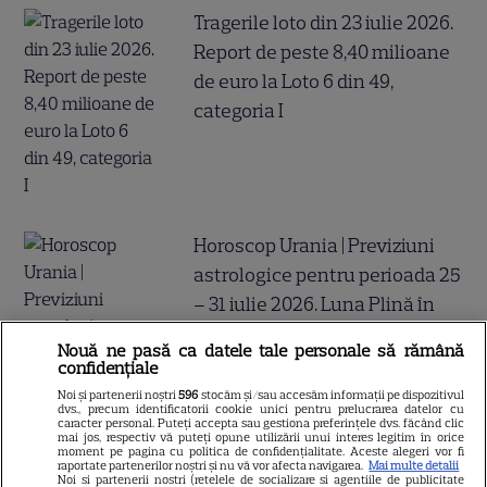
Tragerile loto din 23 iulie 2026.
Report de peste 8,40 milioane
de euro la Loto 6 din 49,
categoria I
Horoscop Urania | Previziuni
astrologice pentru perioada 25
– 31 iulie 2026. Luna Plină în
Vărsător
Nouă ne pasă ca datele tale personale să rămână
confidențiale
Noi și partenerii noștri
596
stocăm și/sau accesăm informații pe dispozitivul
dvs., precum identificatorii cookie unici pentru prelucrarea datelor cu
caracter personal. Puteți accepta sau gestiona preferințele dvs. făcând clic
mai jos, respectiv vă puteți opune utilizării unui interes legitim în orice
moment pe pagina cu politica de confidențialitate. Aceste alegeri vor fi
raportate partenerilor noștri și nu vă vor afecta navigarea.
Mai multe detalii
Noi si partenerii nostri (retelele de socializare si agentiile de publicitate