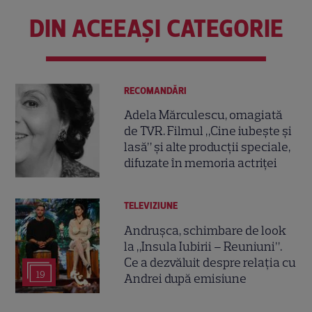
DIN ACEEAȘI CATEGORIE
RECOMANDĂRI
Adela Mărculescu, omagiată
de TVR. Filmul „Cine iubește și
lasă” și alte producții speciale,
difuzate în memoria actriței
TELEVIZIUNE
Andrușca, schimbare de look
la „Insula Iubirii – Reuniuni”.
Ce a dezvăluit despre relația cu
19
Andrei după emisiune