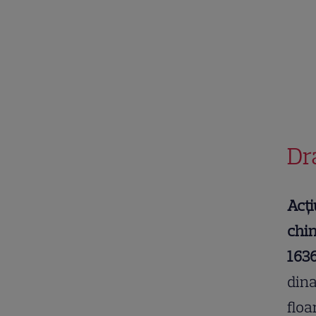
Dr
Acți
chin
163
dina
floa