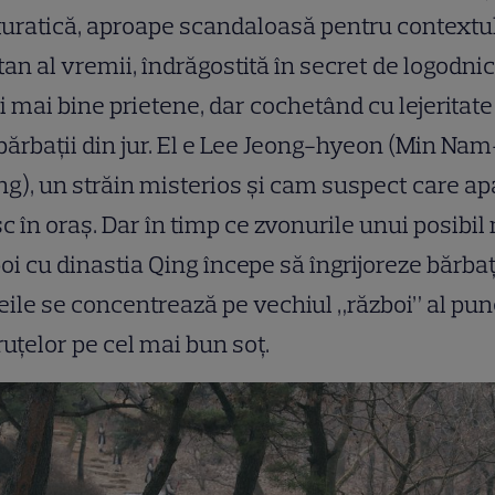
turatică, aproape scandaloasă pentru contextu
tan al vremii, îndrăgostită în secret de logodni
i mai bine prietene, dar cochetând cu lejeritate
 bărbații din jur. El e Lee Jeong-hyeon (Min Nam
g), un străin misterios și cam suspect care ap
c în oraș. Dar în timp ce zvonurile unui posibil
oi cu dinastia Qing începe să îngrijoreze bărbați
ile se concentrează pe vechiul „război” al pun
uțelor pe cel mai bun soț.