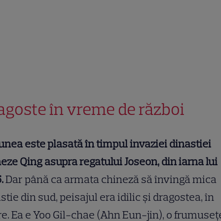
agoste în vreme de război
unea este plasată în timpul invaziei dinastiei
eze Qing asupra regatului Joseon, din iarna lui
6.
Dar până ca armata chineză să învingă mica
stie din sud, peisajul era idilic și dragostea, în
re. Ea e Yoo Gil-chae (Ahn Eun-jin), o frumuseț