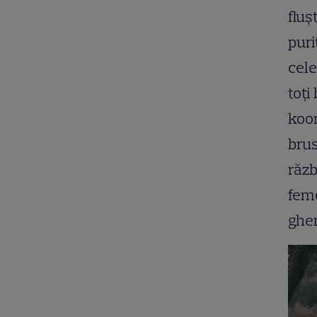
fluș
puri
cele
toți
koon
brus
răzb
feme
gher