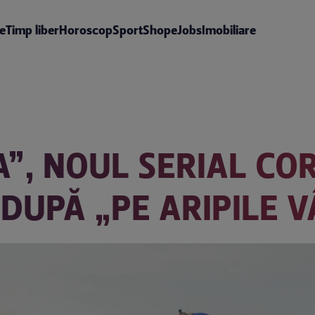
te
Timp liber
Horoscop
Sport
Shop
eJobs
Imobiliare
”, NOUL SERIAL CO
 DUPĂ „PE ARIPILE 