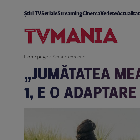
Știri TV
Seriale
Streaming
Cinema
Vedete
Actualita
Homepage
/
Seriale coreene
„JUMĂTATEA MEA
1, E O ADAPTARE