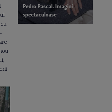
l
Pedro Pascal. Imagini
spectaculoase
cul
 cu
-
are
 nou
i,
erii