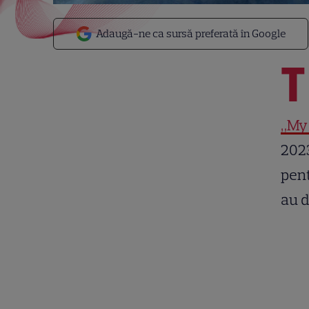
Adaugă-ne ca sursă preferată în Google
T
„My
2023
pent
au d