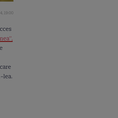
4, 19:00
ucces
mea”,
ie
 care
1-lea.