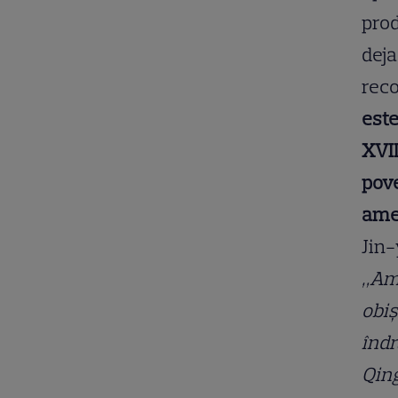
prod
deja
rec
este
XVII
pove
amer
Jin-
„Am 
obiș
îndr
Qing