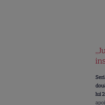
„J
in
Seri
două
lui 
apoi