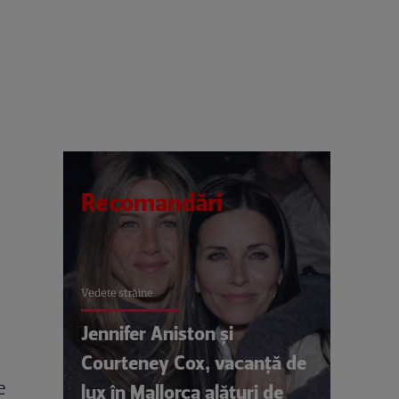
Recomandări
Vedete străine
Jennifer Aniston și
Courteney Cox, vacanță de
e
lux în Mallorca alături de