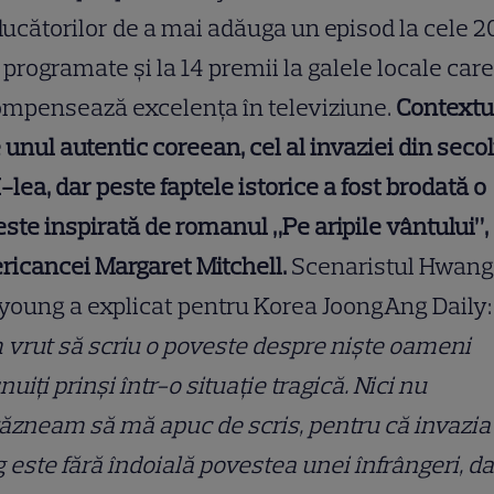
ucătorilor de a mai adăuga un episod la cele 2
 programate și la 14 premii la galele locale care
ompensează excelența în televiziune.
Contextu
 unul autentic coreean, cel al invaziei din secol
-lea, dar peste faptele istorice a fost brodată o
ste inspirată de romanul „Pe aripile vântului”, 
icancei Margaret Mitchell.
Scenaristul Hwang
young a explicat pentru Korea JoongAng Daily:
vrut să scriu o poveste despre niște oameni
nuiți prinși într-o situație tragică. Nici nu
ăzneam să mă apuc de scris, pentru că invazia
 este fără îndoială povestea unei înfrângeri, da