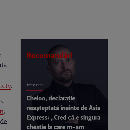
e
Recomandări
ata
iety
.
Televiziune
Cheloo, declarație
re
neașteptată înainte de Asia
an
,
Express: „Cred că e singura
 de
chestie la care m-am