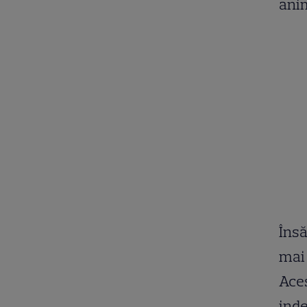
anim
Însă
mai 
Aces
inde