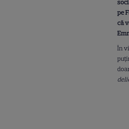
soci
pe F
că v
Emm
În v
puţi
doar
deli