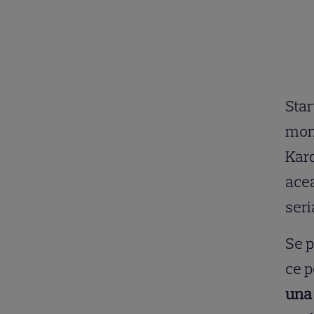
Star
mond
Kard
acea
seri
Se p
ce p
una 