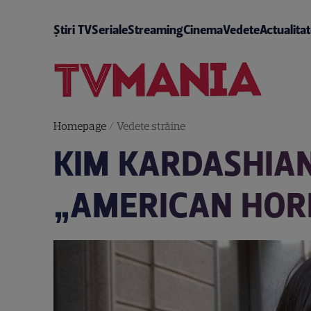
Știri TV
Seriale
Streaming
Cinema
Vedete
Actualita
Homepage
/
Vedete străine
KIM KARDASHIAN
„AMERICAN HORR