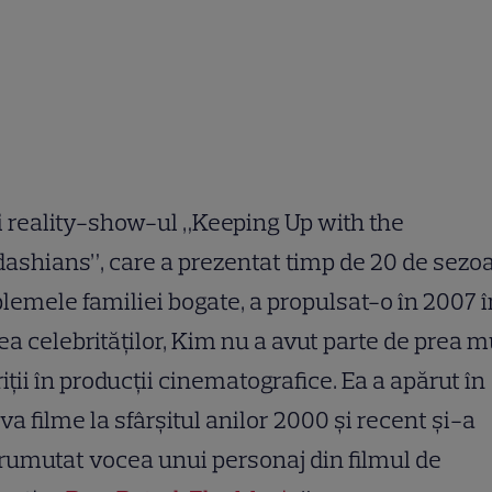
 reality-show-ul „Keeping Up with the
ashians”, care a prezentat timp de 20 de sezo
lemele familiei bogate, a propulsat-o în 2007 î
a celebrităților, Kim nu a avut parte de prea m
iții în producții cinematografice. Ea a apărut în
va filme la sfârşitul anilor 2000 şi recent şi-a
umutat vocea unui personaj din filmul de