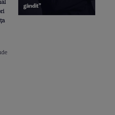
nal
gândit”
ri
iţa
aude