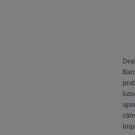
Deși
Kard
prob
lume
apar
câte
împr