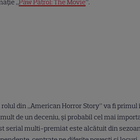
aţie „
Paw Patrol: The Movie
”.
 rolul din „American Horror Story” va fi primul 
mult de un deceniu, şi probabil cel mai importa
t serial multi-premiat este alcătuit din sezoa
pendente, centrate pe diferite poveşti şi locuri.