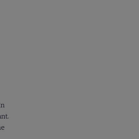
în
nt.
ne