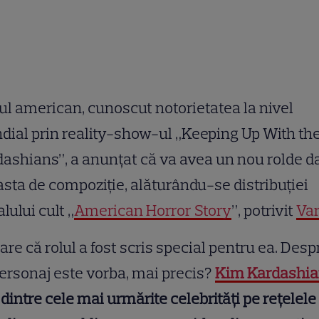
ul american, cunoscut notorietatea la nivel
ial prin reality-show-ul „Keeping Up With th
ashians”, a anunțat că va avea un nou rolde d
sta de compoziţie, alăturându-se distribuţiei
alului cult „
American Horror Story
”, potrivit
Var
are că rolul a fost scris special pentru ea. Desp
ersonaj este vorba, mai precis?
Kim Kardashi
dintre cele mai urmărite celebrități pe rețelele