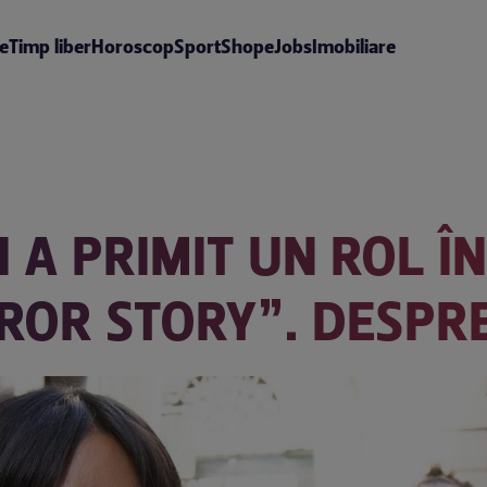
te
Timp liber
Horoscop
Sport
Shop
eJobs
Imobiliare
 A PRIMIT UN ROL Î
OR STORY”. DESPRE