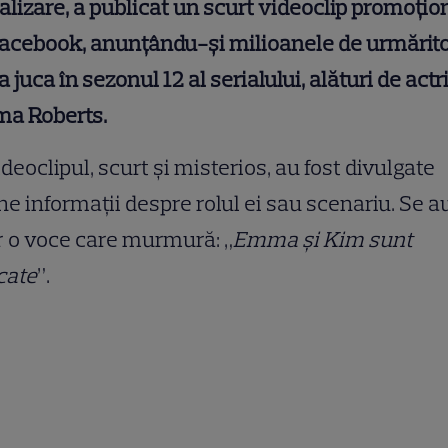
alizare, a publicat un scurt videoclip promoţio
acebook, anunţându-și milioanele de urmărito
a juca în sezonul 12 al serialului, alături de actr
a Roberts.
ideoclipul, scurt şi misterios, au fost divulgate
ne informaţii despre rolul ei sau scenariu. Se 
 o voce care murmură: „
Emma şi Kim sunt
cate
”.