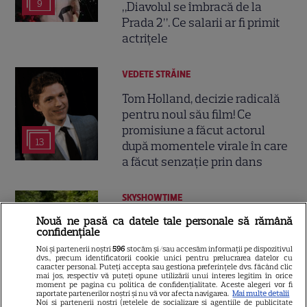
9
„Diavolul se îmbracă de la
Prada 2”. Ce salarii ar fi primit
actrițele
VEDETE STRĂINE
Tom Holland, decizie radicală
pentru noul său film! Ce
promisiune a făcut actorul
13
după momentele virale în care
a făcut senzație prin dans
SKYSHOWTIME
Scarlett Johansson și Kristin
Nouă ne pasă ca datele tale personale să rămână
confidențiale
Scott Thomas, din nou mamă
Noi și partenerii noștri
596
stocăm și/sau accesăm informații pe dispozitivul
și fiică pe ecran în „My
dvs., precum identificatorii cookie unici pentru prelucrarea datelor cu
13
Mother's Wedding”. Când
caracter personal. Puteți accepta sau gestiona preferințele dvs. făcând clic
mai jos, respectiv vă puteți opune utilizării unui interes legitim în orice
apare filmul pe SkyShowtime
moment pe pagina cu politica de confidențialitate. Aceste alegeri vor fi
raportate partenerilor noștri și nu vă vor afecta navigarea.
Mai multe detalii
Noi si partenerii nostri (retelele de socializare si agentiile de publicitate