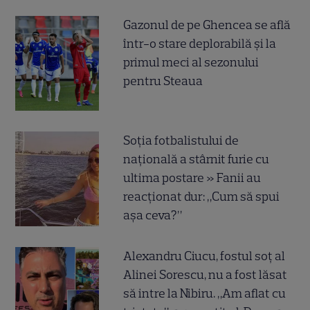
Gazonul de pe Ghencea se află
într-o stare deplorabilă și la
primul meci al sezonului
pentru Steaua
Soția fotbalistului de
națională a stârnit furie cu
ultima postare » Fanii au
reacționat dur: „Cum să spui
așa ceva?”
Alexandru Ciucu, fostul soț al
Alinei Sorescu, nu a fost lăsat
să intre la Nibiru. „Am aflat cu