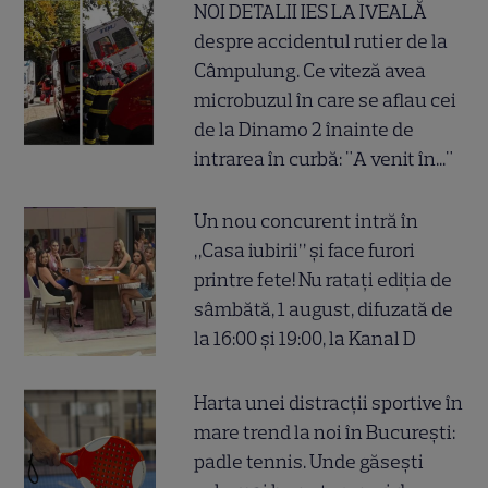
NOI DETALII IES LA IVEALĂ
despre accidentul rutier de la
Câmpulung. Ce viteză avea
microbuzul în care se aflau cei
de la Dinamo 2 înainte de
intrarea în curbă: "A venit în..."
Un nou concurent intră în
„Casa iubirii” și face furori
printre fete! Nu ratați ediția de
sâmbătă, 1 august, difuzată de
la 16:00 și 19:00, la Kanal D
Harta unei distracții sportive în
mare trend la noi în București:
padle tennis. Unde găsești