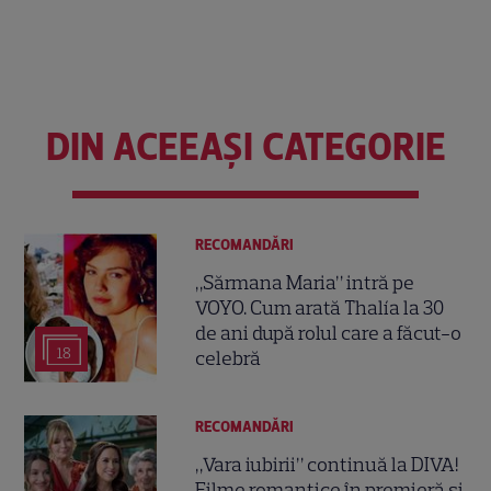
DIN ACEEAȘI CATEGORIE
RECOMANDĂRI
„Sărmana Maria” intră pe
VOYO. Cum arată Thalía la 30
de ani după rolul care a făcut-o
18
celebră
RECOMANDĂRI
„Vara iubirii” continuă la DIVA!
Filme romantice în premieră și