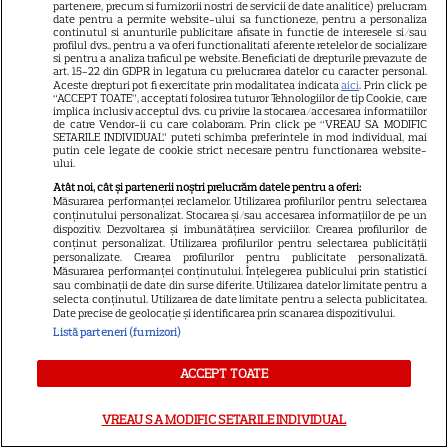
partenere, precum si furnizorii nostri de servicii de date analitice) prelucram
PRIME VIDEO
date pentru a permite website-ului sa functioneze, pentru a personaliza
continutul si anunturile publicitare afisate in functie de interesele si/sau
profilul dvs., pentru a va oferi functionalitati aferente retelelor de socializare
Jamie Campbell Bower, starul
si pentru a analiza traficul pe website. Beneficiati de drepturile prevazute de
art. 15-22 din GDPR in legatura cu prelucrarea datelor cu caracter personal.
din „Stranger Things”, intră în
Aceste drepturi pot fi exercitate prin modalitatea indicata
aici
. Prin click pe
universul „Stăpânul Inelelor”.
“ACCEPT TOATE”, acceptati folosirea tuturor Tehnologiilor de tip Cookie, care
implica inclusiv acceptul dvs. cu privire la stocarea/accesarea informatiilor
9
Ce rol legendar va interpreta în
de catre Vendor-ii cu care colaboram. Prin click pe “VREAU SA MODIFIC
SETARILE INDIVIDUAL” puteti schimba preferintele in mod individual, mai
sezonul 3
putin cele legate de cookie strict necesare pentru functionarea website-
ului.
Atât noi, cât și partenerii noștri prelucrăm datele pentru a oferi:
Măsurarea performanței reclamelor. Utilizarea profilurilor pentru selectarea
conținutului personalizat. Stocarea și/sau accesarea informațiilor de pe un
dispozitiv. Dezvoltarea și îmbunătățirea serviciilor. Crearea profilurilor de
ŞTIRI
conținut personalizat. Utilizarea profilurilor pentru selectarea publicității
personalizate. Crearea profilurilor pentru publicitate personalizată.
Măsurarea performanței conținutului. Înțelegerea publicului prin statistici
sau combinații de date din surse diferite. Utilizarea datelor limitate pentru a
selecta conținutul. Utilizarea de date limitate pentru a selecta publicitatea.
Date precise de geolocație și identificarea prin scanarea dispozitivului.
Listă parteneri (furnizori)
VEDETE STRĂINE
Jennifer Aniston și Courteney
ACCEPT TOATE
Cox, vacanță de lux în Mallorca
alături de Pedro Pascal.
VREAU SA MODIFIC SETARILE INDIVIDUAL
14
Imagini spectaculoase