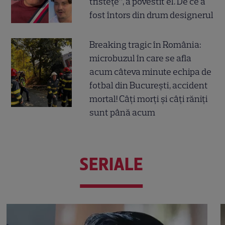
tristețe”, a povestit el. De ce a
fost întors din drum designerul
Breaking tragic în România:
microbuzul în care se afla
acum câteva minute echipa de
fotbal din București, accident
mortal! Câți morți și câți răniți
sunt până acum
SERIALE