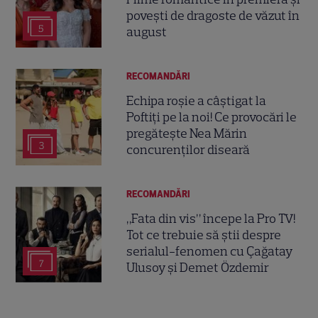
povești de dragoste de văzut în
5
august
RECOMANDĂRI
Echipa roșie a câștigat la
Poftiți pe la noi! Ce provocări le
pregătește Nea Mărin
3
concurenților diseară
RECOMANDĂRI
„Fata din vis” începe la Pro TV!
Tot ce trebuie să știi despre
serialul-fenomen cu Çağatay
7
Ulusoy și Demet Özdemir