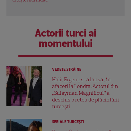
Actorii turci ai
momentului
VEDETE STRĂINE
Halit Ergenç s-a lansat în
afaceri la Londra: Actorul din
„Suleyman Magnificul” a
deschis o rețea de plăcintării
turcești
SERIALE TURCEŞTI