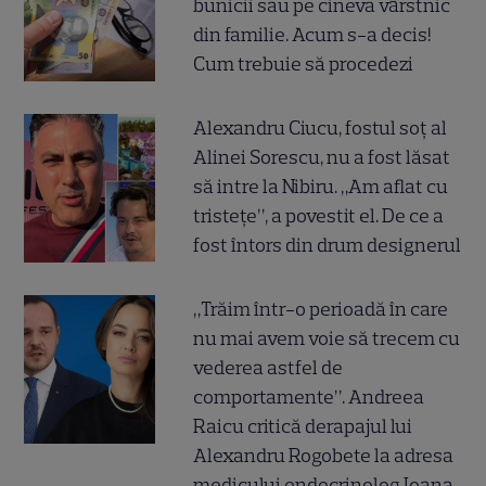
bunicii sau pe cineva vârstnic
din familie. Acum s-a decis!
Cum trebuie să procedezi
Alexandru Ciucu, fostul soț al
Alinei Sorescu, nu a fost lăsat
să intre la Nibiru. „Am aflat cu
tristețe”, a povestit el. De ce a
fost întors din drum designerul
„Trăim într-o perioadă în care
nu mai avem voie să trecem cu
vederea astfel de
comportamente”. Andreea
Raicu critică derapajul lui
Alexandru Rogobete la adresa
medicului endocrinolog Ioana