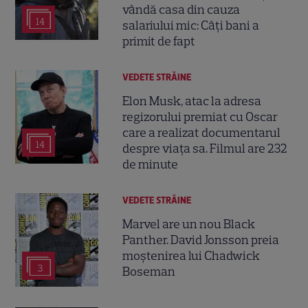
vândă casa din cauza
14
salariului mic: Câți bani a
primit de fapt
VEDETE STRĂINE
Elon Musk, atac la adresa
regizorului premiat cu Oscar
care a realizat documentarul
14
despre viața sa. Filmul are 232
de minute
VEDETE STRĂINE
Marvel are un nou Black
Panther. David Jonsson preia
moștenirea lui Chadwick
3
Boseman