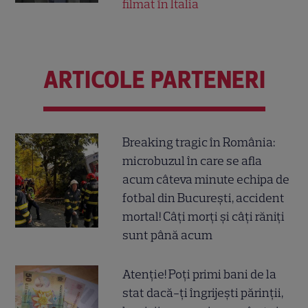
filmat în Italia
ARTICOLE PARTENERI
Breaking tragic în România:
microbuzul în care se afla
acum câteva minute echipa de
fotbal din București, accident
mortal! Câți morți și câți răniți
sunt până acum
Atenție! Poți primi bani de la
stat dacă-ți îngrijești părinții,