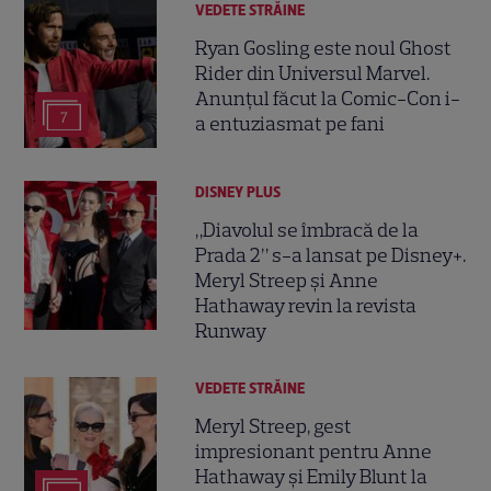
VEDETE STRĂINE
Ryan Gosling este noul Ghost
Rider din Universul Marvel.
Anunțul făcut la Comic-Con i-
7
a entuziasmat pe fani
DISNEY PLUS
„Diavolul se îmbracă de la
Prada 2” s-a lansat pe Disney+.
Meryl Streep și Anne
Hathaway revin la revista
Runway
VEDETE STRĂINE
Meryl Streep, gest
impresionant pentru Anne
Hathaway și Emily Blunt la