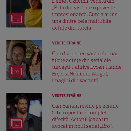
Demet Özdemir, vedeta din
„Fata din vis”, are o poveste
impresionantă. Cum a ajuns
12
una dintre cele mai iubite
actrițe din Turcia
VEDETE STRĂINE
Cum își petrec vara cele mai
iubite actrițe din serialele
turcești. Fahriye Evcen, Hande
32
Erçel și Neslihan Atagül,
imagini din vacanță
VEDETE STRĂINE
Can Yaman revine pe ecrane
într-o ipostază complet
diferită. Actorul joacă un
31
avocat în noul serial „Bro”,