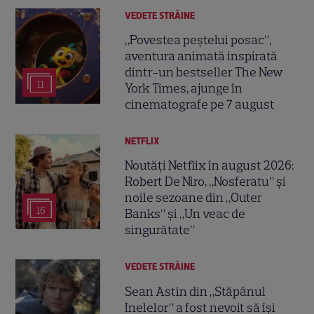
VEDETE STRĂINE
„Povestea peștelui posac”,
aventura animată inspirată
dintr-un bestseller The New
11
York Times, ajunge în
cinematografe pe 7 august
NETFLIX
Noutăți Netflix în august 2026:
Robert De Niro, „Nosferatu” și
noile sezoane din „Outer
16
Banks” și „Un veac de
singurătate”
VEDETE STRĂINE
Sean Astin din „Stăpânul
Inelelor” a fost nevoit să își