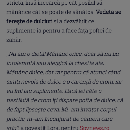
strictă, însă încearcă pe cât posibil să
mănânce cât se poate de sănătos.
Vedeta se
ferește de dulciuri
și a dezvăluit ce
suplimente ia pentru a face față poftei de
zahăr.
„Nu am o dietă! Mănânc orice, doar să nu fiu
intolerantă sau alergică la chestia aia.
Mănânc dulce, dar rar pentru că atunci când
simți nevoia de dulce e o carență de crom, iar
eu îmi iau suplimente. Dacă iei câte o
pastiluță de crom îți dispare pofta de dulce, că
de fapt lipsește ceva. Mi-am învățat corpul
practic, m-am înconjurat de oameni care
știu”,
a povestit Lora, pentru
Spynews.ro.