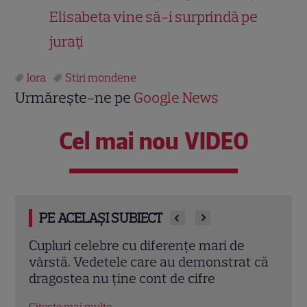
Elisabeta vine să-i surprindă pe
jurați
lora
Stiri mondene
Urmărește-ne pe
Google News
Cel mai nou VIDEO
PE ACELAȘI SUBIECT
Lora rupe tăcerea despre divorț! De ce nu
Lora 
t că
mai apare la evenimente alături de Ionuț
Mărt
Ghenu
„A f
Citește mai multe
Citeș