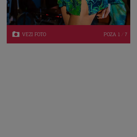
VEZI
FOTO
POZA
1 / 7