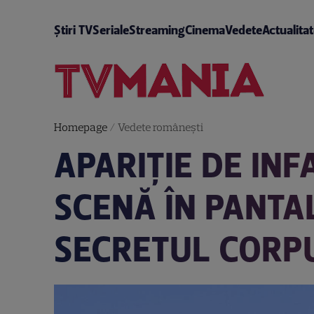
Știri TV
Seriale
Streaming
Cinema
Vedete
Actualita
Homepage
/
Vedete româneşti
APARIȚIE DE IN
SCENĂ ÎN PANTA
SECRETUL CORPU