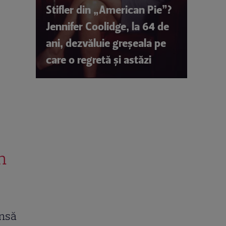
Stifler din „American Pie”?
Jennifer Coolidge, la 64 de
ani, dezvăluie greșeala pe
care o regretă și astăzi
n
însă