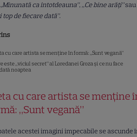
„Minunată ca întotdeauna”
,
„Ce bine arăți”
sau
i top de fiecare dată”
.
rins
a cu care artista se menține în formă: „Sunt vegană”
e este „viciul secret” al Loredanei Groza și ce nu face
odată noaptea
eta cu care artista se menține î
rmă: „Sunt vegană”
patele acestei imagini impecabile se ascunde 