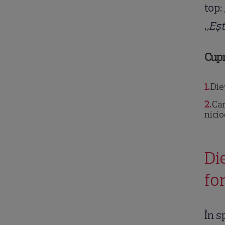
top:
„Eșt
Cup
1
Diet
2
Car
nici
Di
fo
În s