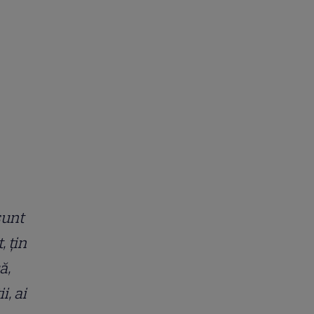
sunt
, țin
ă,
, ai