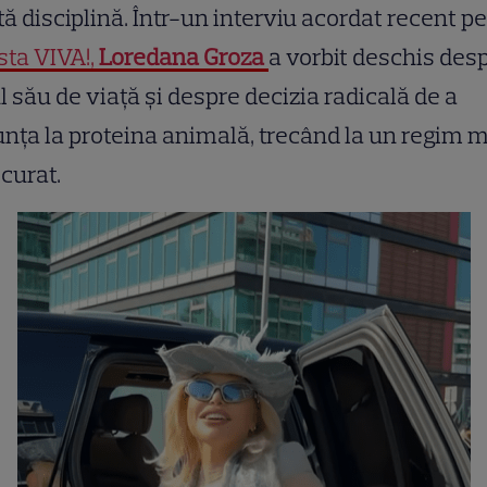
ă disciplină. Într-un interviu acordat recent p
sta VIVA!,
Loredana Groza
a vorbit deschis des
ul său de viață și despre decizia radicală de a
nța la proteina animală, trecând la un regim m
curat.