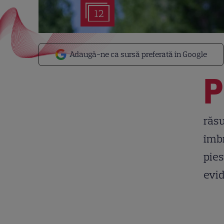
12
Adaugă-ne ca sursă preferată în Google
P
răsu
îmbr
pies
evid