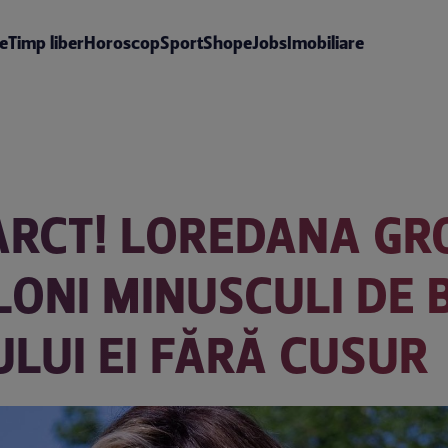
te
Timp liber
Horoscop
Sport
Shop
eJobs
Imobiliare
FARCT! LOREDANA GR
LONI MINUSCULI DE B
LUI EI FĂRĂ CUSUR