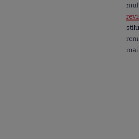
mult
revi
stil
renu
mai 