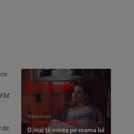
 ce
Recomandări
 FM,
Vedete străine
c de
O mai ții minte pe mama lui