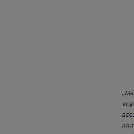
„Măn
vega
acea
atun