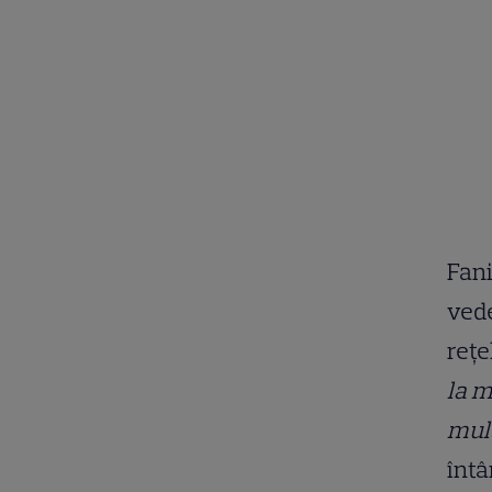
Fani
vede
rețe
la m
mul
întâ