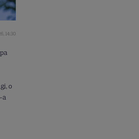
6, 14:30
opa
gi, o
i-a