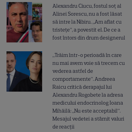
Alexandru Ciucu, fostul soț al
Alinei Sorescu, nu a fost lăsat
să intre la Nibiru. „Am aflat cu
tristețe”, a povestit el. De ce a
fost întors din drum designerul
„Trăim într-o perioadă în care
nu mai avem voie să trecem cu
vederea astfel de
comportamente”. Andreea
Raicu critică derapajul lui
Alexandru Rogobete la adresa
medicului endocrinolog Ioana
Mihăilă: „Nu este acceptabil”.
Mesajul vedetei a stârnit valuri
de reacții