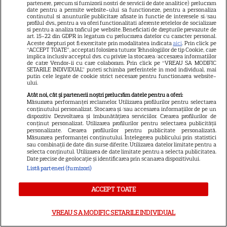
partenere, precum si furnizorii nostri de servicii de date analitice) prelucram
dacă te muți singur – ustensile
date pentru a permite website-ului sa functioneze, pentru a personaliza
continutul si anunturile publicitare afisate in functie de interesele si/sau
profilul dvs., pentru a va oferi functionalitati aferente retelelor de socializare
pe care trebuie să le ai în
si pentru a analiza traficul pe website. Beneficiati de drepturile prevazute de
art. 15-22 din GDPR in legatura cu prelucrarea datelor cu caracter personal.
bucătărie
Aceste drepturi pot fi exercitate prin modalitatea indicata
aici
. Prin click pe
“ACCEPT TOATE”, acceptati folosirea tuturor Tehnologiilor de tip Cookie, care
implica inclusiv acceptul dvs. cu privire la stocarea/accesarea informatiilor
de catre Vendor-ii cu care colaboram. Prin click pe “VREAU SA MODIFIC
SETARILE INDIVIDUAL” puteti schimba preferintele in mod individual, mai
putin cele legate de cookie strict necesare pentru functionarea website-
ului.
Atât noi, cât și partenerii noștri prelucrăm datele pentru a oferi:
Măsurarea performanței reclamelor. Utilizarea profilurilor pentru selectarea
conținutului personalizat. Stocarea și/sau accesarea informațiilor de pe un
dispozitiv. Dezvoltarea și îmbunătățirea serviciilor. Crearea profilurilor de
ALTE ARTICOLE
conținut personalizat. Utilizarea profilurilor pentru selectarea publicității
personalizate. Crearea profilurilor pentru publicitate personalizată.
INTERESANTE
Măsurarea performanței conținutului. Înțelegerea publicului prin statistici
sau combinații de date din surse diferite. Utilizarea datelor limitate pentru a
selecta conținutul. Utilizarea de date limitate pentru a selecta publicitatea.
Date precise de geolocație și identificarea prin scanarea dispozitivului.
Listă parteneri (furnizori)
NETFLIX
ACCEPT TOATE
Noutăți Netflix în august 2026:
VREAU SA MODIFIC SETARILE INDIVIDUAL
Robert De Niro, „Nosferatu” și