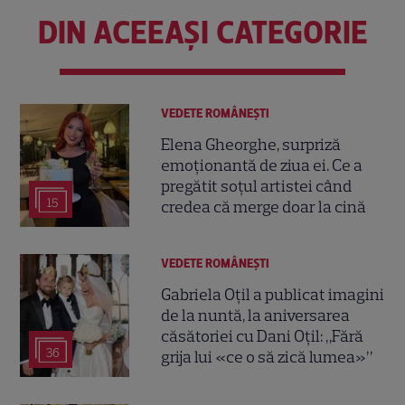
DIN ACEEAȘI CATEGORIE
VEDETE ROMÂNEŞTI
Elena Gheorghe, surpriză
emoționantă de ziua ei. Ce a
pregătit soțul artistei când
15
credea că merge doar la cină
VEDETE ROMÂNEŞTI
Gabriela Oțil a publicat imagini
de la nuntă, la aniversarea
căsătoriei cu Dani Oțil: „Fără
36
grija lui «ce o să zică lumea»”