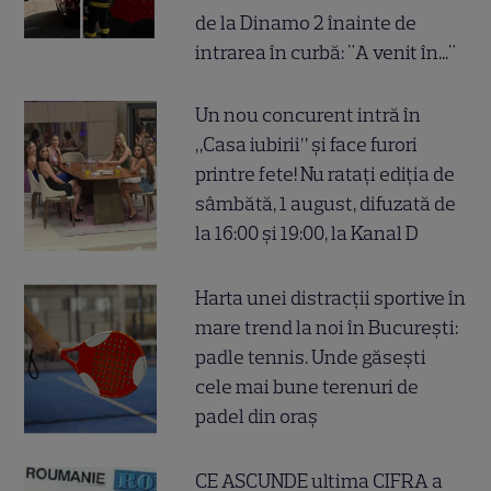
de la Dinamo 2 înainte de
intrarea în curbă: "A venit în..."
Un nou concurent intră în
„Casa iubirii” și face furori
printre fete! Nu ratați ediția de
sâmbătă, 1 august, difuzată de
la 16:00 și 19:00, la Kanal D
Harta unei distracții sportive în
mare trend la noi în București:
padle tennis. Unde găsești
cele mai bune terenuri de
padel din oraș
CE ASCUNDE ultima CIFRA a