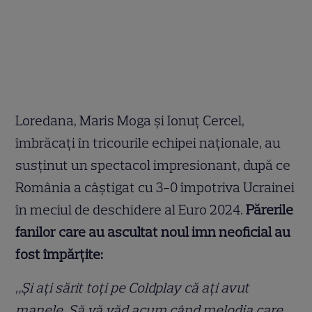
Loredana, Maris Moga și Ionuț Cercel,
îmbrăcați în tricourile echipei naționale, au
susținut un spectacol impresionant, după ce
România a câștigat cu 3-0 împotriva Ucrainei
în meciul de deschidere al Euro 2024.
Părerile
fanilor care au ascultat noul imn neoficial au
fost împărțite:
„Și ați sărit toți pe Coldplay că ați avut
manele. Să vă văd acum când melodia care