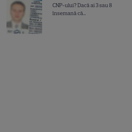
CNP-ului? Dacă ai 3 sau 8
însemană că...