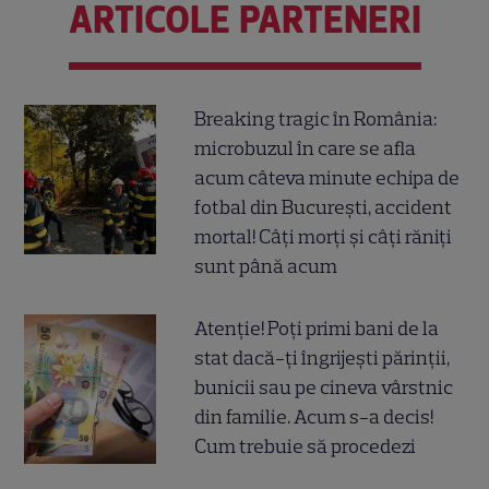
ARTICOLE PARTENERI
Breaking tragic în România:
microbuzul în care se afla
acum câteva minute echipa de
fotbal din București, accident
mortal! Câți morți și câți răniți
sunt până acum
Atenție! Poți primi bani de la
stat dacă-ți îngrijești părinții,
bunicii sau pe cineva vârstnic
din familie. Acum s-a decis!
Cum trebuie să procedezi