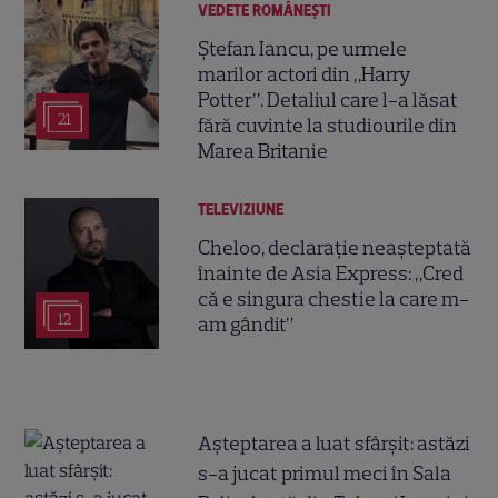
VEDETE ROMÂNEŞTI
Ștefan Iancu, pe urmele
marilor actori din „Harry
Potter”. Detaliul care l-a lăsat
21
fără cuvinte la studiourile din
Marea Britanie
TELEVIZIUNE
Cheloo, declarație neașteptată
înainte de Asia Express: „Cred
că e singura chestie la care m-
12
am gândit”
Așteptarea a luat sfârșit: astăzi
s-a jucat primul meci în Sala