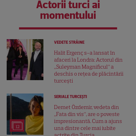
Actorii turci ai
momentului
VEDETE STRĂINE
Halit Ergenç s-a lansat în
afaceri la Londra: Actorul din
„Suleyman Magnificul” a
deschis o rețea de plăcintării
turcești
SERIALE TURCEŞTI
Demet Özdemir, vedeta din
„Fata din vis”, are o poveste
impresionantă. Cum a ajuns
12
una dintre cele mai iubite
actrițe din Turcia