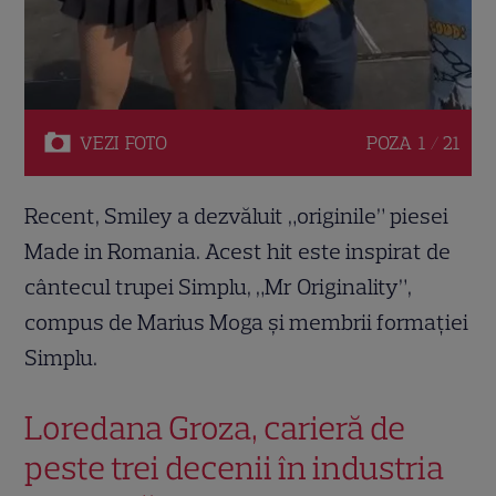
VEZI
FOTO
POZA
1 / 21
Recent, Smiley a dezvăluit „originile” piesei
Made in Romania. Acest hit este inspirat de
cântecul trupei Simplu, „Mr Originality”,
compus de Marius Moga și membrii formației
Simplu.
Loredana Groza, carieră de
peste trei decenii în industria