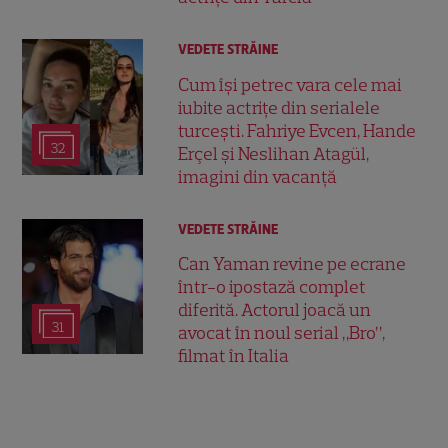
VEDETE STRĂINE
Cum își petrec vara cele mai
iubite actrițe din serialele
turcești. Fahriye Evcen, Hande
32
Erçel și Neslihan Atagül,
imagini din vacanță
VEDETE STRĂINE
Can Yaman revine pe ecrane
într-o ipostază complet
diferită. Actorul joacă un
31
avocat în noul serial „Bro”,
filmat în Italia