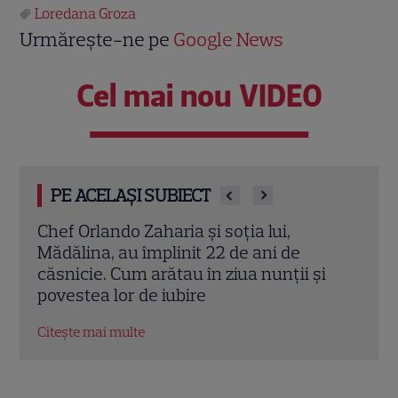
Loredana Groza
Urmărește-ne pe
Google News
Cel mai nou VIDEO
PE ACELAȘI SUBIECT
Cine este Cosmin Curticăpean, soțul
Ceza
Laurei Cosoi. Afaceri, vârstă și povestea
dată
i
de iubire care durează de peste 10 ani
ales 
Citește mai multe
Citeș