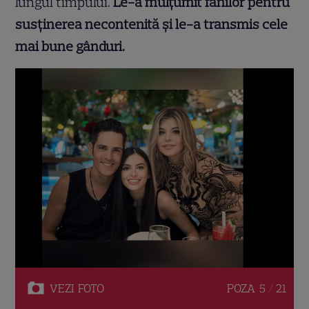
lungul timpului.
Le-a mulțumit fanilor pentru
susținerea necontenită și le-a transmis cele
mai bune gânduri.
VEZI
FOTO
POZA
5 / 21