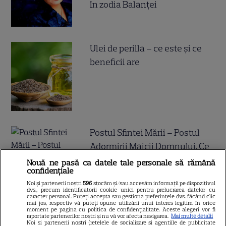
în zodia Balanței
Ulei de perilla – ce este și ce
beneficii are
Postul Sfintei Mării – Postul
Adormirii Maicii Domnului. Ce
se mănâncă în post
Nouă ne pasă ca datele tale personale să rămână
confidențiale
Noi și partenerii noștri
596
stocăm și/sau accesăm informații pe dispozitivul
dvs., precum identificatorii cookie unici pentru prelucrarea datelor cu
caracter personal. Puteți accepta sau gestiona preferințele dvs. făcând clic
mai jos, respectiv vă puteți opune utilizării unui interes legitim în orice
moment pe pagina cu politica de confidențialitate. Aceste alegeri vor fi
raportate partenerilor noștri și nu vă vor afecta navigarea.
Mai multe detalii
Ce vase de gătit îți trebuie
Noi si partenerii nostri (retelele de socializare si agentiile de publicitate