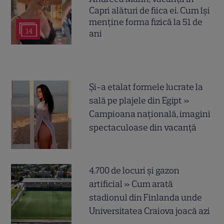
Capri alături de fiica ei. Cum își
menține forma fizică la 51 de
14
ani
Și-a etalat formele lucrate la
sală pe plajele din Egipt »
Campioana națională, imagini
spectaculoase din vacanță
4.700 de locuri și gazon
artificial » Cum arată
stadionul din Finlanda unde
Universitatea Craiova joacă azi