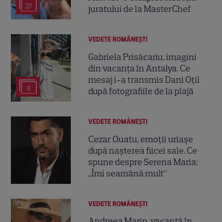
27
juratului de la MasterChef
VEDETE ROMÂNEŞTI
Gabriela Prisăcariu, imagini
din vacanța în Antalya. Ce
mesaj i-a transmis Dani Oțil
8
după fotografiile de la plajă
VEDETE ROMÂNEŞTI
Cezar Ouatu, emoții uriașe
după nașterea fiicei sale. Ce
spune despre Serena Maria:
„Îmi seamănă mult”
VEDETE ROMÂNEŞTI
Andreea Marin, vacanță în