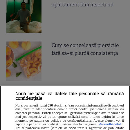
apartament fără insecticid
Cum se congelează piersicile
fără să-și piardă consistența
Nouă ne pasă ca datele tale personale să rămână
confidențiale
ALTE ARTICOLE
Noi și partenerii noștri
596
stocăm și/sau accesăm informații pe dispozitivul
dvs., precum identificatorii cookie unici pentru prelucrarea datelor cu
caracter personal. Puteți accepta sau gestiona preferințele dvs. făcând clic
INTERESANTE
mai jos, respectiv vă puteți opune utilizării unui interes legitim în orice
moment pe pagina cu politica de confidențialitate. Aceste alegeri vor fi
raportate partenerilor noștri și nu vă vor afecta navigarea.
Mai multe detalii
Noi si partenerii nostri (retelele de socializare si agentiile de publicitate