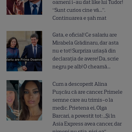
oameni i-au dat like lui Tudor!
“Sunt curios cine vă…”.
Continuarea e șah mat
Gata, e oficial! Ce salariu are
Mirabela Grădinaru, dar asta
nu e tot! Surpriza uriașă din
declarația de avere! Da, scrie
negru pe alb! O cheamă…
Cum a descoperit Alina
Pușcău că are cancer. Primele
semne care au trimis-o la
medic. Prietena ei, Olga
Barcari, a povestit tot: „Și în
Asia Express avea cancer, dar
nimeni nu știa, nici ea”