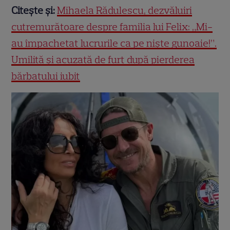
Citește și:
Mihaela Rădulescu, dezvăluiri
cutremurătoare despre familia lui Felix: „Mi-
au împachetat lucrurile ca pe niște gunoaie!”.
Umilită și acuzată de furt după pierderea
bărbatului iubit