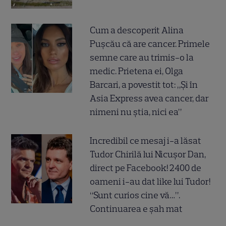
Cum a descoperit Alina
Pușcău că are cancer. Primele
semne care au trimis-o la
medic. Prietena ei, Olga
Barcari, a povestit tot: „Și în
Asia Express avea cancer, dar
nimeni nu știa, nici ea”
Incredibil ce mesaj i-a lăsat
Tudor Chirilă lui Nicușor Dan,
direct pe Facebook! 2400 de
oameni i-au dat like lui Tudor!
“Sunt curios cine vă…”.
Continuarea e șah mat