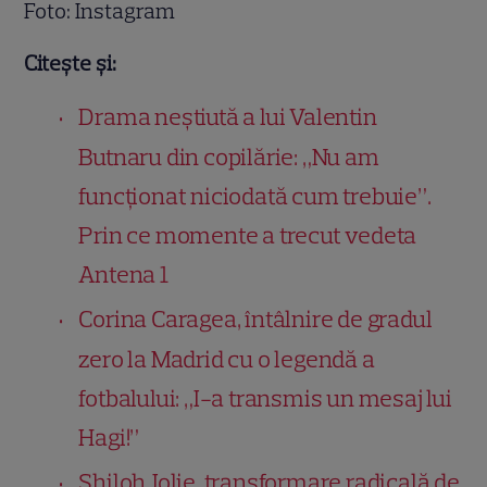
Foto: Instagram
Citește și:
Drama neștiută a lui Valentin
Butnaru din copilărie: „Nu am
funcționat niciodată cum trebuie”.
Prin ce momente a trecut vedeta
Antena 1
Corina Caragea, întâlnire de gradul
zero la Madrid cu o legendă a
fotbalului: „I-a transmis un mesaj lui
Hagi!”
Shiloh Jolie, transformare radicală de