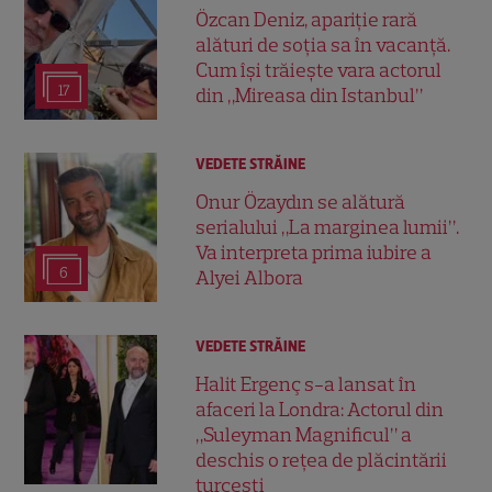
Özcan Deniz, apariție rară
alături de soția sa în vacanță.
Cum își trăiește vara actorul
17
din „Mireasa din Istanbul”
VEDETE STRĂINE
Onur Özaydın se alătură
serialului „La marginea lumii”.
Va interpreta prima iubire a
6
Alyei Albora
VEDETE STRĂINE
Halit Ergenç s-a lansat în
afaceri la Londra: Actorul din
„Suleyman Magnificul” a
deschis o rețea de plăcintării
turcești