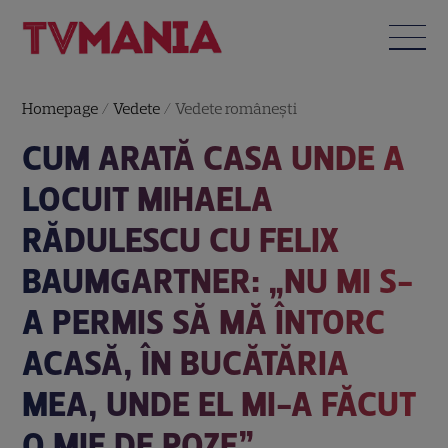
Homepage
/
Vedete
/
Vedete româneşti
CUM ARATĂ CASA UNDE A
LOCUIT MIHAELA
RĂDULESCU CU FELIX
BAUMGARTNER: „NU MI S-
A PERMIS SĂ MĂ ÎNTORC
ACASĂ, ÎN BUCĂTĂRIA
MEA, UNDE EL MI-A FĂCUT
O MIE DE POZE”