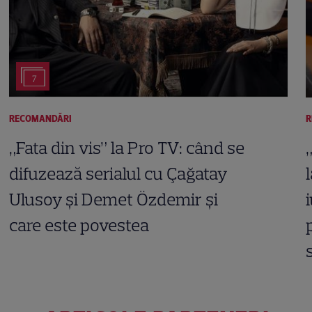
7
RECOMANDĂRI
R
„Fata din vis” la Pro TV: când se
difuzează serialul cu Çağatay
Ulusoy și Demet Özdemir și
care este povestea