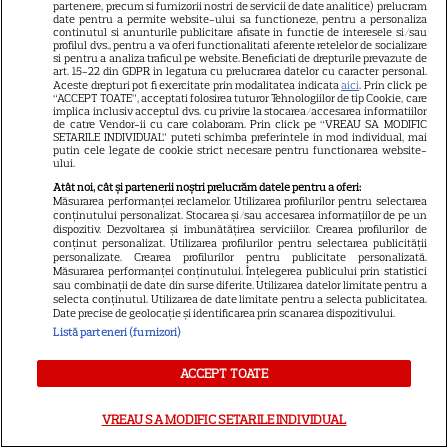
partenere, precum si furnizorii nostri de servicii de date analitice) prelucram
date pentru a permite website-ului sa functioneze, pentru a personaliza
continutul si anunturile publicitare afisate in functie de interesele si/sau
HBO
profilul dvs., pentru a va oferi functionalitati aferente retelelor de socializare
si pentru a analiza traficul pe website. Beneficiati de drepturile prevazute de
art. 15-22 din GDPR in legatura cu prelucrarea datelor cu caracter personal.
HBO Max, premiere
Aceste drepturi pot fi exercitate prin modalitatea indicata
aici
. Prin click pe
“ACCEPT TOATE”, acceptati folosirea tuturor Tehnologiilor de tip Cookie, care
spectaculoase în august 2026.
implica inclusiv acceptul dvs. cu privire la stocarea/accesarea informatiilor
„Lanterns”, „După 28 de ani” și
de catre Vendor-ii cu care colaboram. Prin click pe “VREAU SA MODIFIC
SETARILE INDIVIDUAL” puteti schimba preferintele in mod individual, mai
„Sunt un mic ticălos 4” ajung
putin cele legate de cookie strict necesare pentru functionarea website-
ului.
pe platformă
Atât noi, cât și partenerii noștri prelucrăm datele pentru a oferi:
Măsurarea performanței reclamelor. Utilizarea profilurilor pentru selectarea
conținutului personalizat. Stocarea și/sau accesarea informațiilor de pe un
PRIME VIDEO
dispozitiv. Dezvoltarea și îmbunătățirea serviciilor. Crearea profilurilor de
conținut personalizat. Utilizarea profilurilor pentru selectarea publicității
Premierele Prime Video din
personalizate. Crearea profilurilor pentru publicitate personalizată.
Măsurarea performanței conținutului. Înțelegerea publicului prin statistici
august 2026: „Reacher”
sau combinații de date din surse diferite. Utilizarea datelor limitate pentru a
selecta conținutul. Utilizarea de date limitate pentru a selecta publicitatea.
sezonul 4, „Sterling Point” și
Date precise de geolocație și identificarea prin scanarea dispozitivului.
6
noi filme de neratat
Listă parteneri (furnizori)
ACCEPT TOATE
DISNEY PLUS
VREAU SA MODIFIC SETARILE INDIVIDUAL
Premiere Disney+ august