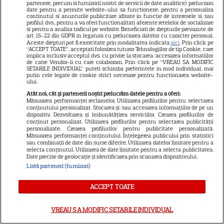
partenere, precum si furnizorii nostri de servicii de date analitice) prelucram
Care-i buna și care-i reaua?
date pentru a permite website-ului sa functioneze, pentru a personaliza
continutul si anunturile publicitare afisate in functie de interesele si/sau
Emmy Rossum revine
profilul dvs., pentru a va oferi functionalitati aferente retelelor de socializare
spectaculos pe Disney+ în
si pentru a analiza traficul pe website. Beneficiati de drepturile prevazute de
art. 15-22 din GDPR in legatura cu prelucrarea datelor cu caracter personal.
3
thrillerul psihologic „Furie și
Aceste drepturi pot fi exercitate prin modalitatea indicata
aici
. Prin click pe
“ACCEPT TOATE”, acceptati folosirea tuturor Tehnologiilor de tip Cookie, care
seducție”
implica inclusiv acceptul dvs. cu privire la stocarea/accesarea informatiilor
de catre Vendor-ii cu care colaboram. Prin click pe “VREAU SA MODIFIC
SETARILE INDIVIDUAL” puteti schimba preferintele in mod individual, mai
putin cele legate de cookie strict necesare pentru functionarea website-
ului.
Atât noi, cât și partenerii noștri prelucrăm datele pentru a oferi:
ŞTIRI
Măsurarea performanței reclamelor. Utilizarea profilurilor pentru selectarea
conținutului personalizat. Stocarea și/sau accesarea informațiilor de pe un
dispozitiv. Dezvoltarea și îmbunătățirea serviciilor. Crearea profilurilor de
conținut personalizat. Utilizarea profilurilor pentru selectarea publicității
personalizate. Crearea profilurilor pentru publicitate personalizată.
Măsurarea performanței conținutului. Înțelegerea publicului prin statistici
sau combinații de date din surse diferite. Utilizarea datelor limitate pentru a
TELEVIZIUNE
selecta conținutul. Utilizarea de date limitate pentru a selecta publicitatea.
Date precise de geolocație și identificarea prin scanarea dispozitivului.
Cheloo, declarație neașteptată
Listă parteneri (furnizori)
înainte de Asia Express: „Cred
că e singura chestie la care m-
ACCEPT TOATE
12
am gândit”
VREAU SA MODIFIC SETARILE INDIVIDUAL