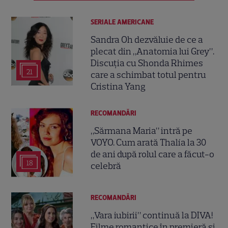
SERIALE AMERICANE
Sandra Oh dezvăluie de ce a
plecat din „Anatomia lui Grey”.
Discuția cu Shonda Rhimes
21
care a schimbat totul pentru
Cristina Yang
RECOMANDĂRI
„Sărmana Maria” intră pe
VOYO. Cum arată Thalía la 30
de ani după rolul care a făcut-o
18
celebră
RECOMANDĂRI
„Vara iubirii” continuă la DIVA!
Filme romantice în premieră și