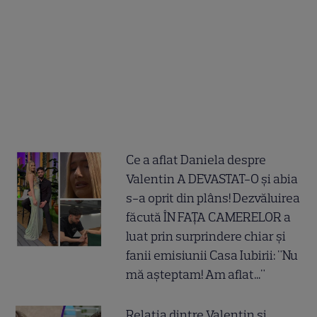
Ce a aflat Daniela despre
Valentin A DEVASTAT-O și abia
s-a oprit din plâns! Dezvăluirea
făcută ÎN FAȚA CAMERELOR a
luat prin surprindere chiar și
fanii emisiunii Casa Iubirii: "Nu
mă așteptam! Am aflat..."
Relația dintre Valentin și