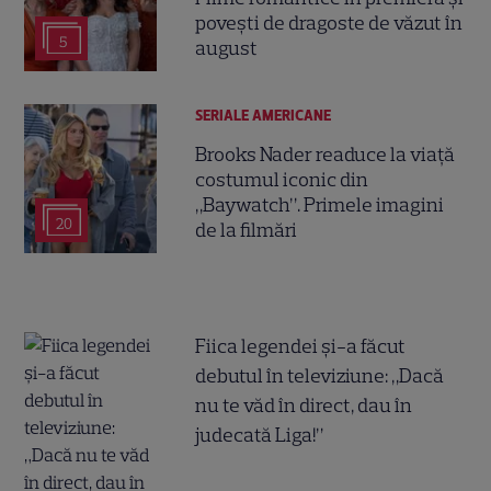
povești de dragoste de văzut în
5
august
SERIALE AMERICANE
Brooks Nader readuce la viață
costumul iconic din
„Baywatch”. Primele imagini
20
de la filmări
Fiica legendei și-a făcut
debutul în televiziune: „Dacă
nu te văd în direct, dau în
judecată Liga!”