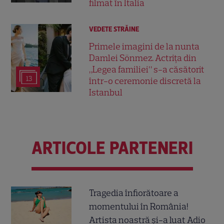
filmat în Italia
VEDETE STRĂINE
Primele imagini de la nunta
Damlei Sönmez. Actrița din
„Legea familiei” s-a căsătorit
13
într-o ceremonie discretă la
Istanbul
ARTICOLE PARTENERI
Tragedia înfiorătoare a
momentului în România!
Artista noastră și-a luat Adio