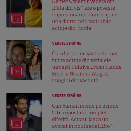
Demet Özdemir, vedeta din
„Fata din vis”, are o poveste
impresionantă. Cum a ajuns
12
una dintre cele mai iubite
actrițe din Turcia
VEDETE STRĂINE
Cum își petrec vara cele mai
iubite actrițe din serialele
turcești. Fahriye Evcen, Hande
32
Erçel și Neslihan Atagül,
imagini din vacanță
VEDETE STRĂINE
Can Yaman revine pe ecrane
într-o ipostază complet
diferită. Actorul joacă un
31
avocat în noul serial „Bro”,