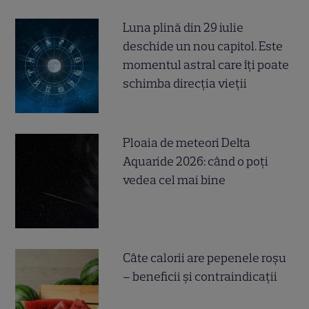
Luna plină din 29 iulie
deschide un nou capitol. Este
momentul astral care îți poate
schimba direcția vieții
Ploaia de meteori Delta
Aquaride 2026: când o poți
vedea cel mai bine
Câte calorii are pepenele roșu
– beneficii și contraindicații