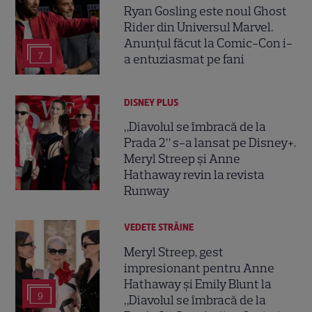
Ryan Gosling este noul Ghost
Rider din Universul Marvel.
Anunțul făcut la Comic-Con i-
7
a entuziasmat pe fani
DISNEY PLUS
„Diavolul se îmbracă de la
Prada 2” s-a lansat pe Disney+.
Meryl Streep și Anne
Hathaway revin la revista
Runway
VEDETE STRĂINE
Meryl Streep, gest
impresionant pentru Anne
Hathaway și Emily Blunt la
9
„Diavolul se îmbracă de la