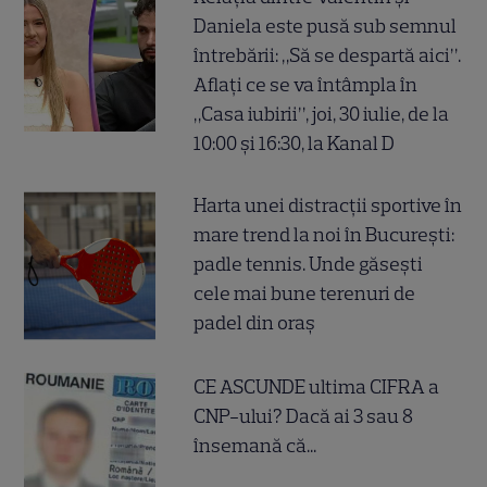
Daniela este pusă sub semnul
întrebării: „Să se despartă aici”.
Aflați ce se va întâmpla în
„Casa iubirii”, joi, 30 iulie, de la
10:00 și 16:30, la Kanal D
Harta unei distracții sportive în
mare trend la noi în București:
padle tennis. Unde găsești
cele mai bune terenuri de
padel din oraș
CE ASCUNDE ultima CIFRA a
CNP-ului? Dacă ai 3 sau 8
însemană că...