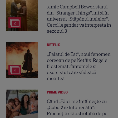
Jamie Campbell Bower, starul
din „Stranger Things”, intră în
universul „Stăpânul Inelelor”.
9
Ce rol legendar va interpreta în
sezonul 3
NETFLIX
„Palatul de Est”, noul fenomen
coreean de pe Netflix: Regele
blestemat, fantomele și
5
exorcistul care sfidează
moartea
PRIME VIDEO
Când „Fălci” se întâlnește cu
„Coborâre întunecată”:
Producția claustrofobă de pe