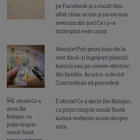
pe Facebook și a murit! Am
aflat chiar acum și nu ne mai
revenim din șoc! Ce i s-a
întâmplat este crunt
Atenție! Poți primi bani de la
stat dacă-ți îngrijești părinții,
bunicii sau pe cineva vârstnic
din familie. Acum s-a decis!
Cum trebuie să procedezi
E oficial! Ce a decis Ilie Bolojan,
cu puțin timp în urmă! Toată
lumea vorbește acum despre
asta