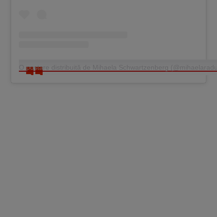
O postare distribuită de Mihaela Schwartzenberg (@mihaelarad