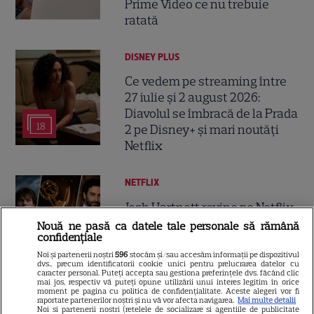
Prime Video ce nu trebuie
ratată
DISNEY PLUS
Ce vedem pe streaming între
27 iulie și 2 august 2026:
Diavolul se îmbracă de la Prada
18
2 pe Disney+ și mari noutăți
Netflix
NETFLIX
Josh Hartnett revine pe Netflix
în thrillerul „Below”! Noutăți
Nouă ne pasă ca datele tale personale să rămână
confidențiale
majore despre premiile Emmy
și noul serial Dan Brown
Noi și partenerii noștri
596
stocăm și/sau accesăm informații pe dispozitivul
dvs., precum identificatorii cookie unici pentru prelucrarea datelor cu
caracter personal. Puteți accepta sau gestiona preferințele dvs. făcând clic
mai jos, respectiv vă puteți opune utilizării unui interes legitim în orice
moment pe pagina cu politica de confidențialitate. Aceste alegeri vor fi
DISNEY PLUS
raportate partenerilor noștri și nu vă vor afecta navigarea.
Mai multe detalii
Noi si partenerii nostri (retelele de socializare si agentiile de publicitate