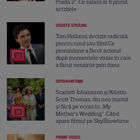
Prada 2”. Ce salarii ar fi primit
actrițele
VEDETE STRĂINE
Tom Holland, decizie radicală
pentru noul său film! Ce
promisiune a făcut actorul
13
după momentele virale în care
a făcut senzație prin dans
SKYSHOWTIME
Scarlett Johansson și Kristin
Scott Thomas, din nou mamă
și fiică pe ecran în „My
13
Mother's Wedding”. Când
apare filmul pe SkyShowtime
PRIME VIDEO