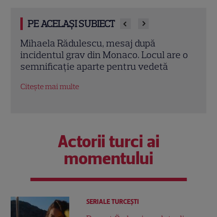
PE ACELAȘI SUBIECT
Ce a dezvăluit acum Mihaela Rădulescu
Cum 
e o
despre Felix Baumgartner. Un nume
la 2
important din viața lui a apărut în
stud
poveste
Citeș
Citește mai multe
Actorii turci ai
momentului
SERIALE TURCEŞTI