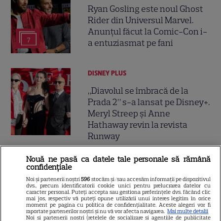
Ryan Gosling este noul Ghost
Rider din Universul Marvel.
Anunțul făcut la Comic-Con i-
7
a entuziasmat pe fani
DISNEY PLUS
„Diavolul se îmbracă de la
Prada 2” s-a lansat pe Disney+.
Meryl Streep și Anne
Hathaway revin la revista
Runway
Nouă ne pasă ca datele tale personale să rămână
VEDETE STRĂINE
confidențiale
Meryl Streep, gest
Noi și partenerii noștri
596
stocăm și/sau accesăm informații pe dispozitivul
dvs., precum identificatorii cookie unici pentru prelucrarea datelor cu
impresionant pentru Anne
caracter personal. Puteți accepta sau gestiona preferințele dvs. făcând clic
mai jos, respectiv vă puteți opune utilizării unui interes legitim în orice
Hathaway și Emily Blunt la
moment pe pagina cu politica de confidențialitate. Aceste alegeri vor fi
9
raportate partenerilor noștri și nu vă vor afecta navigarea.
Mai multe detalii
„Diavolul se îmbracă de la
Noi si partenerii nostri (retelele de socializare si agentiile de publicitate