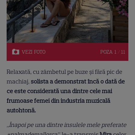
VEZI
FOTO
POZA
1 / 11
Relaxată, cu zâmbetul pe buze și fără pic de
machiaj,
solista a demonstrat încă o dată de
ce este considerată una dintre cele mai
frumoase femei din industria muzicală
autohtonă.
„Înapoi pe una dintre insulele mele preferate
#palmademallorca”,
le-a transmis
Mira
celor