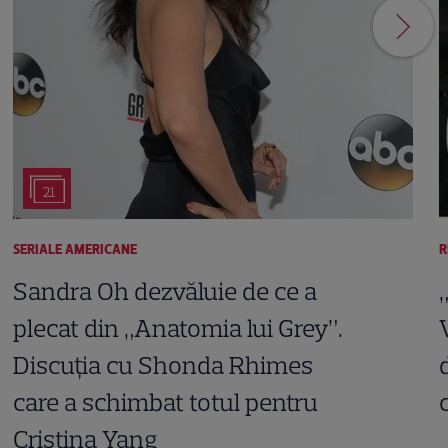
21
SERIALE AMERICANE
R
Sandra Oh dezvăluie de ce a
plecat din „Anatomia lui Grey”.
Discuția cu Shonda Rhimes
care a schimbat totul pentru
Cristina Yang