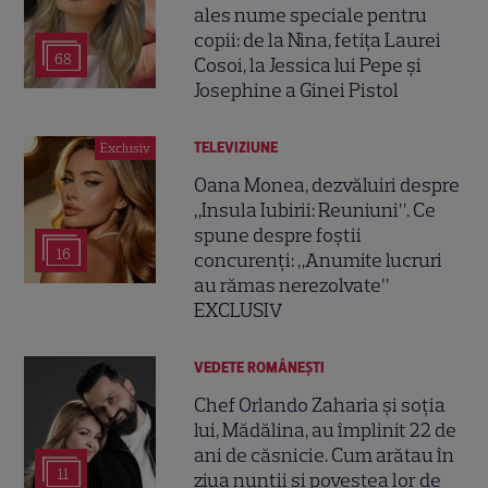
ales nume speciale pentru
copii: de la Nina, fetița Laurei
68
Cosoi, la Jessica lui Pepe și
Josephine a Ginei Pistol
TELEVIZIUNE
Exclusiv
Oana Monea, dezvăluiri despre
„Insula Iubirii: Reuniuni”. Ce
spune despre foștii
16
concurenți: „Anumite lucruri
au rămas nerezolvate”
EXCLUSIV
VEDETE ROMÂNEŞTI
Chef Orlando Zaharia și soția
lui, Mădălina, au împlinit 22 de
ani de căsnicie. Cum arătau în
11
ziua nunții și povestea lor de