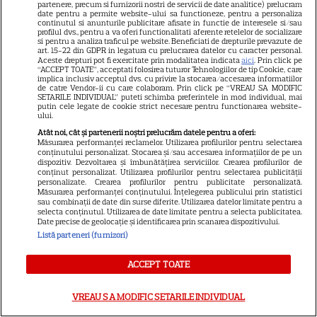
Prada 2”. Ce salarii ar fi primit
partenere, precum si furnizorii nostri de servicii de date analitice) prelucram
date pentru a permite website-ului sa functioneze, pentru a personaliza
actrițele
continutul si anunturile publicitare afisate in functie de interesele si/sau
profilul dvs., pentru a va oferi functionalitati aferente retelelor de socializare
si pentru a analiza traficul pe website. Beneficiati de drepturile prevazute de
art. 15-22 din GDPR in legatura cu prelucrarea datelor cu caracter personal.
VEDETE STRĂINE
Aceste drepturi pot fi exercitate prin modalitatea indicata
aici
. Prin click pe
“ACCEPT TOATE”, acceptati folosirea tuturor Tehnologiilor de tip Cookie, care
implica inclusiv acceptul dvs. cu privire la stocarea/accesarea informatiilor
Tom Holland, decizie radicală
de catre Vendor-ii cu care colaboram. Prin click pe “VREAU SA MODIFIC
pentru noul său film! Ce
SETARILE INDIVIDUAL” puteti schimba preferintele in mod individual, mai
putin cele legate de cookie strict necesare pentru functionarea website-
promisiune a făcut actorul
ului.
13
după momentele virale în care
Atât noi, cât și partenerii noștri prelucrăm datele pentru a oferi:
Măsurarea performanței reclamelor. Utilizarea profilurilor pentru selectarea
a făcut senzație prin dans
conținutului personalizat. Stocarea și/sau accesarea informațiilor de pe un
dispozitiv. Dezvoltarea și îmbunătățirea serviciilor. Crearea profilurilor de
conținut personalizat. Utilizarea profilurilor pentru selectarea publicității
personalizate. Crearea profilurilor pentru publicitate personalizată.
SKYSHOWTIME
Măsurarea performanței conținutului. Înțelegerea publicului prin statistici
sau combinații de date din surse diferite. Utilizarea datelor limitate pentru a
Scarlett Johansson și Kristin
selecta conținutul. Utilizarea de date limitate pentru a selecta publicitatea.
Date precise de geolocație și identificarea prin scanarea dispozitivului.
Scott Thomas, din nou mamă
Listă parteneri (furnizori)
și fiică pe ecran în „My
13
Mother's Wedding”. Când
ACCEPT TOATE
apare filmul pe SkyShowtime
VREAU SA MODIFIC SETARILE INDIVIDUAL
PRIME VIDEO