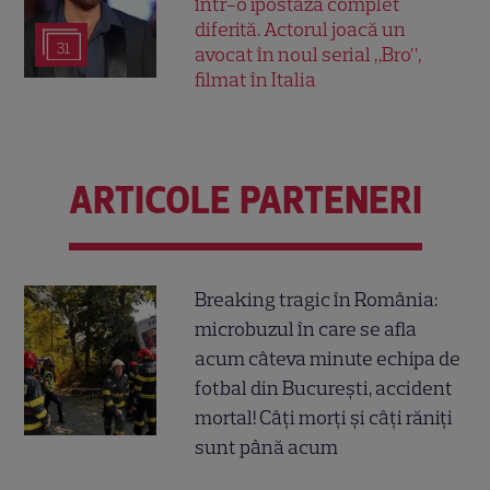
într-o ipostază complet
diferită. Actorul joacă un
31
avocat în noul serial „Bro”,
filmat în Italia
ARTICOLE PARTENERI
Breaking tragic în România:
microbuzul în care se afla
acum câteva minute echipa de
fotbal din București, accident
mortal! Câți morți și câți răniți
sunt până acum