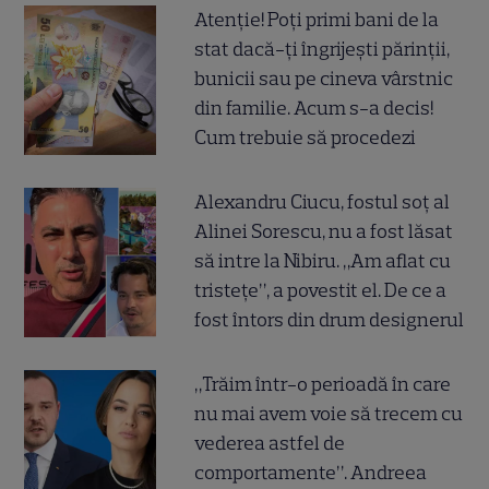
Atenție! Poți primi bani de la
stat dacă-ți îngrijești părinții,
bunicii sau pe cineva vârstnic
din familie. Acum s-a decis!
Cum trebuie să procedezi
Alexandru Ciucu, fostul soț al
Alinei Sorescu, nu a fost lăsat
să intre la Nibiru. „Am aflat cu
tristețe”, a povestit el. De ce a
fost întors din drum designerul
„Trăim într-o perioadă în care
nu mai avem voie să trecem cu
vederea astfel de
comportamente”. Andreea