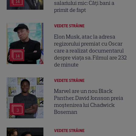
14
salariului mic: Câți bani a
primit de fapt
VEDETE STRĂINE
Elon Musk, atac la adresa
regizorului premiat cu Oscar
care a realizat documentarul
14
despre viața sa. Filmul are 232
de minute
VEDETE STRĂINE
Marvel are un nou Black
Panther. David Jonsson preia
moștenirea lui Chadwick
3
Boseman
VEDETE STRĂINE