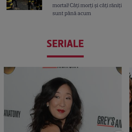
mortal! Câți morți și câți răniți
sunt până acum
SERIALE