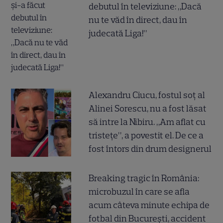
debutul în televiziune: „Dacă
nu te văd în direct, dau în
judecată Liga!”
Alexandru Ciucu, fostul soț al
Alinei Sorescu, nu a fost lăsat
să intre la Nibiru. „Am aflat cu
tristețe”, a povestit el. De ce a
fost întors din drum designerul
Breaking tragic în România:
microbuzul în care se afla
acum câteva minute echipa de
fotbal din București, accident