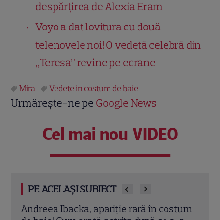
despărțirea de Alexia Eram
Voyo a dat lovitura cu două
telenovele noi! O vedetă celebră din
„Teresa” revine pe ecrane
Mira
Vedete in costum de baie
Urmărește-ne pe
Google News
Cel mai nou VIDEO
PE ACELAȘI SUBIECT
stum
Sofia Vergara, apariție spectaculoasă în
Ada 