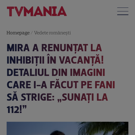
Homepage
/
Vedete româneşti
MIRA A RENUNȚAT LA
INHIBIȚII ÎN VACANȚĂ!
DETALIUL DIN IMAGINI
CARE I-A FĂCUT PE FANI
SĂ STRIGE: „SUNAȚI LA
112!”