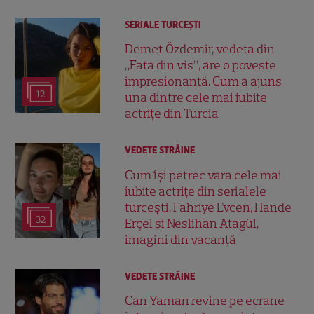
SERIALE TURCEŞTI
Demet Özdemir, vedeta din
„Fata din vis”, are o poveste
impresionantă. Cum a ajuns
12
una dintre cele mai iubite
actrițe din Turcia
VEDETE STRĂINE
Cum își petrec vara cele mai
iubite actrițe din serialele
turcești. Fahriye Evcen, Hande
32
Erçel și Neslihan Atagül,
imagini din vacanță
VEDETE STRĂINE
Can Yaman revine pe ecrane