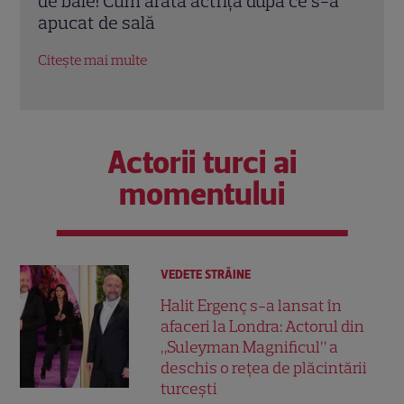
-a
costum de baie la 54 de ani. Cum s-a
răsf
distrat actrița în Italia
tran
Citește mai multe
Citeș
Actorii turci ai
momentului
VEDETE STRĂINE
Halit Ergenç s-a lansat în
afaceri la Londra: Actorul din
„Suleyman Magnificul” a
deschis o rețea de plăcintării
turcești