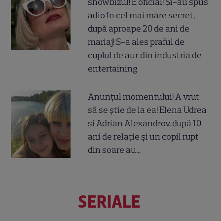
showbizul! E oficial! Și-au spus
adio în cel mai mare secret,
după aproape 20 de ani de
mariaj! S-a ales praful de
cuplul de aur din industria de
entertaining
Anunțul momentului! A vrut
să se știe de la ea! Elena Udrea
și Adrian Alexandrov, după 10
ani de relație și un copil rupt
din soare au...
SERIALE