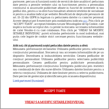
partenere, precum si furnizorii nostri de servicii de date analitice) prelucram
date pentru a permite website-ului sa functioneze, pentru a personaliza
continutul si anunturile publicitare afisate in functie de interesele si/sau
Ce este pământul de diatomee
profilul dvs., pentru a va oferi functionalitati aferente retelelor de socializare
si pentru a analiza traficul pe website. Beneficiati de drepturile prevazute de
și cum se utilizează
art. 15-22 din GDPR in legatura cu prelucrarea datelor cu caracter personal.
Aceste drepturi pot fi exercitate prin modalitatea indicata
aici
. Prin click pe
“ACCEPT TOATE”, acceptati folosirea tuturor Tehnologiilor de tip Cookie, care
implica inclusiv acceptul dvs. cu privire la stocarea/accesarea informatiilor
de catre Vendor-ii cu care colaboram. Prin click pe “VREAU SA MODIFIC
SETARILE INDIVIDUAL” puteti schimba preferintele in mod individual, mai
putin cele legate de cookie strict necesare pentru functionarea website-
ului.
Atât noi, cât și partenerii noștri prelucrăm datele pentru a oferi:
Măsurarea performanței reclamelor. Utilizarea profilurilor pentru selectarea
conținutului personalizat. Stocarea și/sau accesarea informațiilor de pe un
dispozitiv. Dezvoltarea și îmbunătățirea serviciilor. Crearea profilurilor de
ALTE ARTICOLE
conținut personalizat. Utilizarea profilurilor pentru selectarea publicității
personalizate. Crearea profilurilor pentru publicitate personalizată.
INTERESANTE
Măsurarea performanței conținutului. Înțelegerea publicului prin statistici
sau combinații de date din surse diferite. Utilizarea datelor limitate pentru a
selecta conținutul. Utilizarea de date limitate pentru a selecta publicitatea.
Date precise de geolocație și identificarea prin scanarea dispozitivului.
Listă parteneri (furnizori)
PRIME VIDEO
ACCEPT TOATE
Premierele Prime Video din
VREAU SA MODIFIC SETARILE INDIVIDUAL
august 2026: „Reacher”