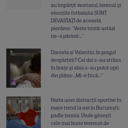
au împărțit vestiarul, terenul și
emoțiile fotbalului SUNT
DEVASTAȚI de această
pierdere: "Veste tristă: astăzi
ne-a părăsit..."
Daniela și Valentin, în pragul
despărțirii? Cei doi s-au strâns
în brațe și abia s-au putut opri
din plâns: „Mi-e frică...”
Harta unei distracții sportive în
mare trend la noi în București:
padle tennis. Unde găsești
cele mai bune terenuri de