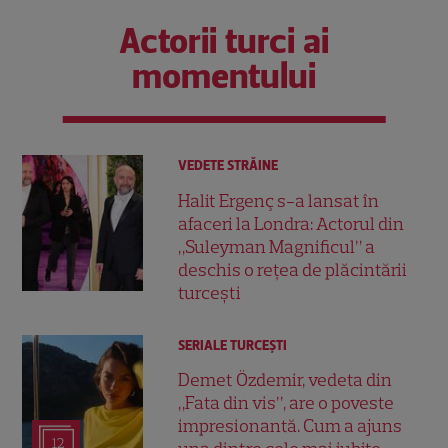
Actorii turci ai
momentului
VEDETE STRĂINE
Halit Ergenç s-a lansat în
afaceri la Londra: Actorul din
„Suleyman Magnificul” a
deschis o rețea de plăcintării
turcești
SERIALE TURCEŞTI
Demet Özdemir, vedeta din
„Fata din vis”, are o poveste
impresionantă. Cum a ajuns
12