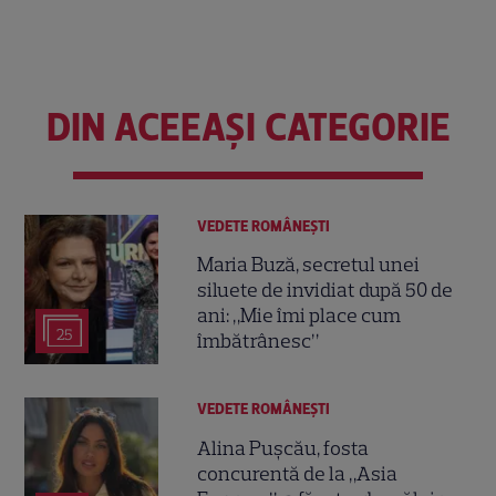
DIN ACEEAȘI CATEGORIE
VEDETE ROMÂNEŞTI
Maria Buză, secretul unei
siluete de invidiat după 50 de
ani: „Mie îmi place cum
25
îmbătrânesc”
VEDETE ROMÂNEŞTI
Alina Pușcău, fosta
concurentă de la „Asia