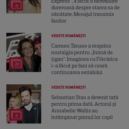
Express”, a făcut o dezvăluire
21
dureroasă despre starea sa de
sănătate. Mesajul transmis
fanilor
VEDETE ROMÂNEŞTI
Carmen Tănase a reaprins
nostalgia pentru „Inimă de
țigan”. Imaginea cu Flăcărica
29
i-a făcut pe fani să ceară
continuarea serialului
VEDETE ROMÂNEŞTI
Sebastian Stan a devenit tată
pentru prima dată. Actorul și
Annabelle Wallis au
6
întâmpinat primul lor copil