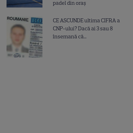
padel din oraș
CE ASCUNDE ultima CIFRA a
CNP-ului? Dacă ai 3 sau 8
însemană că...