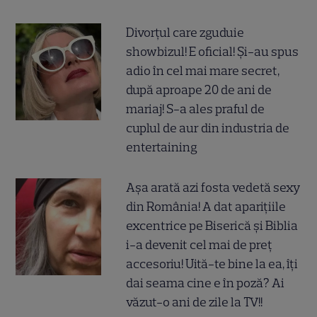
Divorțul care zguduie
showbizul! E oficial! Și-au spus
adio în cel mai mare secret,
după aproape 20 de ani de
mariaj! S-a ales praful de
cuplul de aur din industria de
entertaining
Așa arată azi fosta vedetă sexy
din România! A dat aparițiile
excentrice pe Biserică și Biblia
i-a devenit cel mai de preț
accesoriu! Uită-te bine la ea, îți
dai seama cine e în poză? Ai
văzut-o ani de zile la TV!!