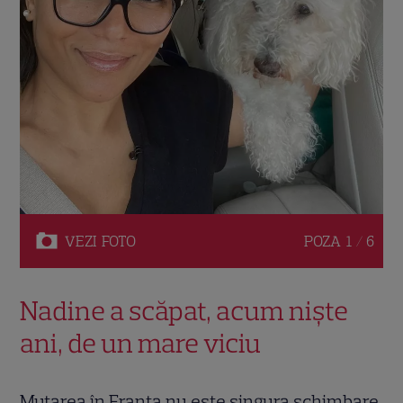
VEZI
FOTO
POZA
1 / 6
Nadine a scăpat, acum niște
ani, de un mare viciu
Mutarea în Franța nu este singura schimbare