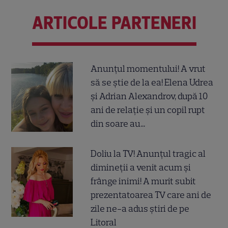
ARTICOLE PARTENERI
Anunțul momentului! A vrut
să se știe de la ea! Elena Udrea
și Adrian Alexandrov, după 10
ani de relație și un copil rupt
din soare au...
Doliu la TV! Anunțul tragic al
dimineții a venit acum și
frânge inimi! A murit subit
prezentatoarea TV care ani de
zile ne-a adus știri de pe
Litoral