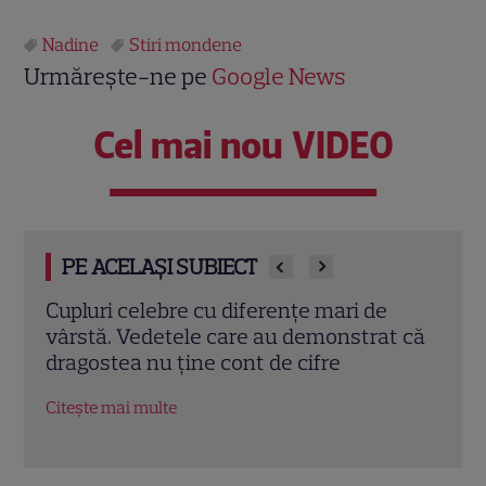
Nadine
Stiri mondene
Urmărește-ne pe
Google News
Cel mai nou VIDEO
PE ACELAȘI SUBIECT
Cine este Monica Tand, soția lui Nicolai
Dan 
t că
Tand. A renunțat la cariera
cu A
internațională pentru el
totul
Citește mai multe
Citeș