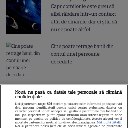
Capricornilor le este greu să
aibă răbdare într-un context
atât de dinamic, dar ei știu că
nu se poate altfel
Cine poate retrage banii din
contul unei persoane
decedate
Cum coci vinetele la bloc, fără
Nouă ne pasă ca datele tale personale să rămână
confidențiale
să umpli casa de fum
Noi și partenerii noștri
596
stocăm și/sau accesăm informații pe dispozitivul
dvs., precum identificatorii cookie unici pentru prelucrarea datelor cu
caracter personal. Puteți accepta sau gestiona preferințele dvs. făcând clic
mai jos, respectiv vă puteți opune utilizării unui interes legitim în orice
moment pe pagina cu politica de confidențialitate. Aceste alegeri vor fi
raportate partenerilor noștri și nu vă vor afecta navigarea.
Mai multe detalii
Noi si partenerii nostri (retelele de socializare si agentiile de publicitate