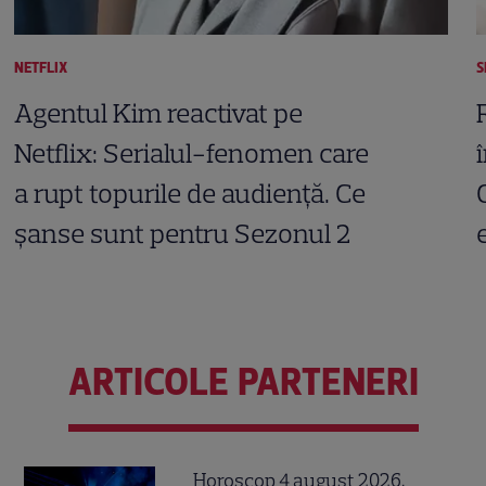
NETFLIX
S
Agentul Kim reactivat pe
Netflix: Serialul-fenomen care
a rupt topurile de audiență. Ce
șanse sunt pentru Sezonul 2
ARTICOLE PARTENERI
Horoscop 4 august 2026.