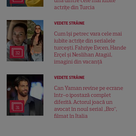
una dintre cele mai iubite
actrițe din Turcia
VEDETE STRĂINE
Cum își petrec vara cele mai
iubite actrițe din serialele
turcești. Fahriye Evcen, Hande
32
Erçel și Neslihan Atagül,
imagini din vacanță
VEDETE STRĂINE
Can Yaman revine pe ecrane
într-o ipostază complet
diferită. Actorul joacă un
31
avocat în noul serial „Bro”,
filmat în Italia