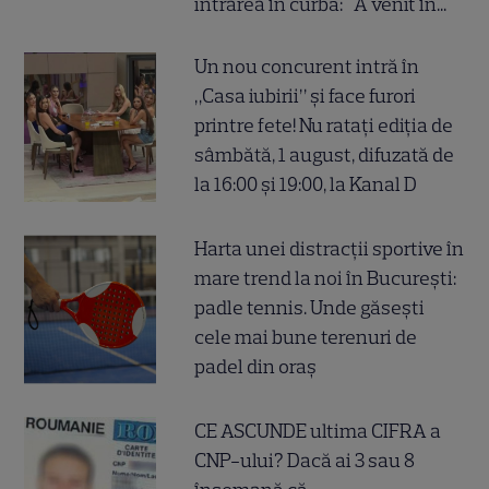
intrarea în curbă: "A venit în..."
Un nou concurent intră în
„Casa iubirii” și face furori
printre fete! Nu ratați ediția de
sâmbătă, 1 august, difuzată de
la 16:00 și 19:00, la Kanal D
Harta unei distracții sportive în
mare trend la noi în București:
padle tennis. Unde găsești
cele mai bune terenuri de
padel din oraș
CE ASCUNDE ultima CIFRA a
CNP-ului? Dacă ai 3 sau 8