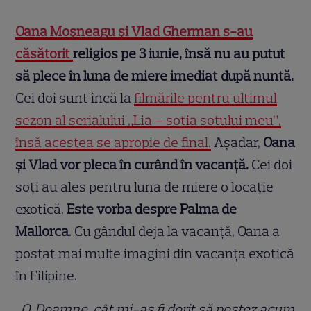
Oana Moșneagu și Vlad Gherman s-au
căsătorit
religios pe 3 iunie, însă nu au putut
să plece în luna de miere imediat după nuntă.
Cei doi sunt încă la
filmările pentru ultimul
sezon al serialului „Lia – soția soțului meu”,
însă acestea se apropie de final.
Așadar,
Oana
și Vlad vor pleca în curând în vacanță.
Cei doi
soți au ales pentru luna de miere o locație
exotică.
Este vorba despre Palma de
Mallorca
. Cu gândul deja la vacanță, Oana a
postat mai multe imagini din vacanța exotică
în Filipine.
„O, Doamne, cât mi-aș fi dorit să postez acum