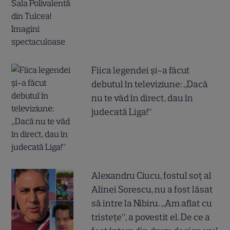
Fiica legendei și-a făcut
debutul în televiziune: „Dacă
nu te văd în direct, dau în
judecată Liga!”
Alexandru Ciucu, fostul soț al
Alinei Sorescu, nu a fost lăsat
să intre la Nibiru. „Am aflat cu
tristețe”, a povestit el. De ce a