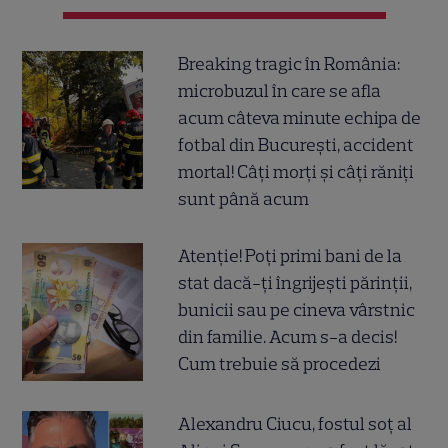
Breaking tragic în România:
microbuzul în care se afla
acum câteva minute echipa de
fotbal din București, accident
mortal! Câți morți și câți răniți
sunt până acum
Atenție! Poți primi bani de la
stat dacă-ți îngrijești părinții,
bunicii sau pe cineva vârstnic
din familie. Acum s-a decis!
Cum trebuie să procedezi
Alexandru Ciucu, fostul soț al