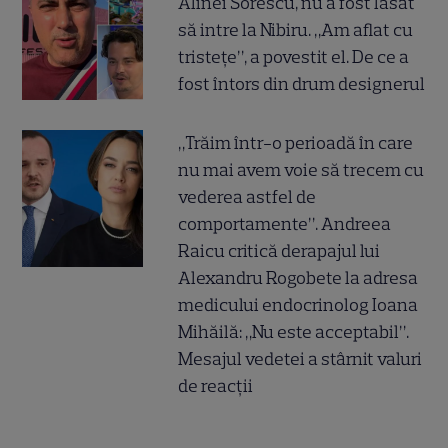
Alinei Sorescu, nu a fost lăsat
să intre la Nibiru. „Am aflat cu
tristețe”, a povestit el. De ce a
fost întors din drum designerul
„Trăim într-o perioadă în care
nu mai avem voie să trecem cu
vederea astfel de
comportamente”. Andreea
Raicu critică derapajul lui
Alexandru Rogobete la adresa
medicului endocrinolog Ioana
Mihăilă: „Nu este acceptabil”.
Mesajul vedetei a stârnit valuri
de reacții