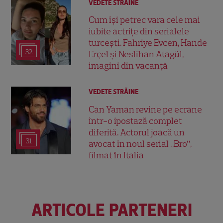
VEDETE STRĂINE
Cum își petrec vara cele mai
iubite actrițe din serialele
turcești. Fahriye Evcen, Hande
32
Erçel și Neslihan Atagül,
imagini din vacanță
VEDETE STRĂINE
Can Yaman revine pe ecrane
într-o ipostază complet
diferită. Actorul joacă un
31
avocat în noul serial „Bro”,
filmat în Italia
ARTICOLE PARTENERI