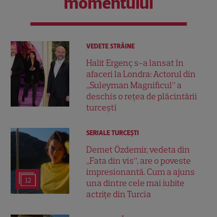
momentului
VEDETE STRĂINE
Halit Ergenç s-a lansat în
afaceri la Londra: Actorul din
„Suleyman Magnificul” a
deschis o rețea de plăcintării
turcești
SERIALE TURCEŞTI
Demet Özdemir, vedeta din
„Fata din vis”, are o poveste
impresionantă. Cum a ajuns
12
una dintre cele mai iubite
actrițe din Turcia