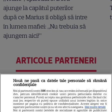
ajunge la capătul puterilor
după ce Marius îi obligă să intre
în lumea mafiei: „Nu trebuia să
ajungem aici!”
ARTICOLE PARTENERI
Nouă ne pasă ca datele tale personale să rămână
Horoscop Urania | Previziuni
confidențiale
astrologice pentru perioada 1 –
Noi și partenerii noștri
596
stocăm și/sau accesăm informații pe dispozitivul
dvs., precum identificatorii cookie unici pentru prelucrarea datelor cu
7 august 2026. Venus va intra
caracter personal. Puteți accepta sau gestiona preferințele dvs. făcând clic
mai jos, respectiv vă puteți opune utilizării unui interes legitim în orice
în zodia Balanței
moment pe pagina cu politica de confidențialitate. Aceste alegeri vor fi
raportate partenerilor noștri și nu vă vor afecta navigarea.
Mai multe detalii
Noi si partenerii nostri (retelele de socializare si agentiile de publicitate