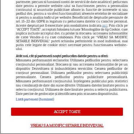
partenere, precum si furnizorii nostri de servicii de date analitice) prelucram
date pentru a permite website-ului sa functioneze, pentru a personaliza
continutul si anunturile publicitare afisate in functie de interesele si/sau
profilul dvs., pentru a va oferi functionalitati aferente retelelor de socializare
Ulei de perilla – ce este și ce
si pentru a analiza traficul pe website. Beneficiati de drepturile prevazute de
art. 15-22 din GDPR in legatura cu prelucrarea datelor cu caracter personal.
beneficii are
Aceste drepturi pot fi exercitate prin modalitatea indicata
aici
. Prin click pe
“ACCEPT TOATE”, acceptati folosirea tuturor Tehnologiilor de tip Cookie, care
implica inclusiv acceptul dvs. cu privire la stocarea/accesarea informatiilor
de catre Vendor-ii cu care colaboram. Prin click pe “VREAU SA MODIFIC
SETARILE INDIVIDUAL” puteti schimba preferintele in mod individual, mai
putin cele legate de cookie strict necesare pentru functionarea website-
ului.
Atât noi, cât și partenerii noștri prelucrăm datele pentru a oferi:
Măsurarea performanței reclamelor. Utilizarea profilurilor pentru selectarea
Postul Sfintei Mării – Postul
conținutului personalizat. Stocarea și/sau accesarea informațiilor de pe un
dispozitiv. Dezvoltarea și îmbunătățirea serviciilor. Crearea profilurilor de
Adormirii Maicii Domnului. Ce
conținut personalizat. Utilizarea profilurilor pentru selectarea publicității
personalizate. Crearea profilurilor pentru publicitate personalizată.
se mănâncă în post
Măsurarea performanței conținutului. Înțelegerea publicului prin statistici
sau combinații de date din surse diferite. Utilizarea datelor limitate pentru a
selecta conținutul. Utilizarea de date limitate pentru a selecta publicitatea.
Date precise de geolocație și identificarea prin scanarea dispozitivului.
Listă parteneri (furnizori)
ACCEPT TOATE
Ce vase de gătit îți trebuie
VREAU SA MODIFIC SETARILE INDIVIDUAL
dacă te muți singur – ustensile