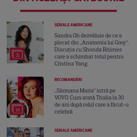
SERIALE AMERICANE
Sandra Oh dezvăluie de ce a
plecat din „Anatomia lui Grey”.
Discuția cu Shonda Rhimes
21
care a schimbat totul pentru
Cristina Yang
RECOMANDĂRI
„Sărmana Maria” intră pe
VOYO. Cum arată Thalía la 30
de ani după rolul care a făcut-o
18
celebră
SERIALE AMERICANE