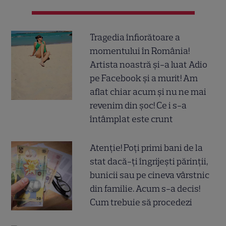
Tragedia înfiorătoare a
momentului în România!
Artista noastră și-a luat Adio
pe Facebook și a murit! Am
aflat chiar acum și nu ne mai
revenim din șoc! Ce i s-a
întâmplat este crunt
Atenție! Poți primi bani de la
stat dacă-ți îngrijești părinții,
bunicii sau pe cineva vârstnic
din familie. Acum s-a decis!
Cum trebuie să procedezi