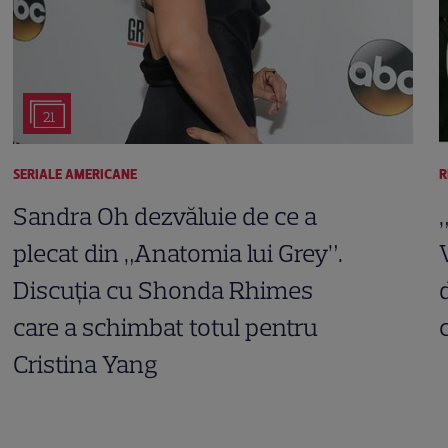
21
SERIALE AMERICANE
R
Sandra Oh dezvăluie de ce a
plecat din „Anatomia lui Grey”.
Discuția cu Shonda Rhimes
care a schimbat totul pentru
Cristina Yang