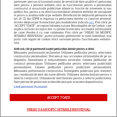
regizorului premiat cu Oscar
partenere, precum si furnizorii nostri de servicii de date analitice) prelucram
date pentru a permite website-ului sa functioneze, pentru a personaliza
care a realizat documentarul
continutul si anunturile publicitare afisate in functie de interesele si/sau
profilul dvs., pentru a va oferi functionalitati aferente retelelor de socializare
14
despre viața sa. Filmul are 232
si pentru a analiza traficul pe website. Beneficiati de drepturile prevazute de
art. 15-22 din GDPR in legatura cu prelucrarea datelor cu caracter personal.
de minute
Aceste drepturi pot fi exercitate prin modalitatea indicata
aici
. Prin click pe
“ACCEPT TOATE”, acceptati folosirea tuturor Tehnologiilor de tip Cookie, care
implica inclusiv acceptul dvs. cu privire la stocarea/accesarea informatiilor
de catre Vendor-ii cu care colaboram. Prin click pe “VREAU SA MODIFIC
VEDETE STRĂINE
SETARILE INDIVIDUAL” puteti schimba preferintele in mod individual, mai
putin cele legate de cookie strict necesare pentru functionarea website-
Marvel are un nou Black
ului.
Panther. David Jonsson preia
Atât noi, cât și partenerii noștri prelucrăm datele pentru a oferi:
Măsurarea performanței reclamelor. Utilizarea profilurilor pentru selectarea
moștenirea lui Chadwick
conținutului personalizat. Stocarea și/sau accesarea informațiilor de pe un
3
Boseman
dispozitiv. Dezvoltarea și îmbunătățirea serviciilor. Crearea profilurilor de
conținut personalizat. Utilizarea profilurilor pentru selectarea publicității
personalizate. Crearea profilurilor pentru publicitate personalizată.
Măsurarea performanței conținutului. Înțelegerea publicului prin statistici
sau combinații de date din surse diferite. Utilizarea datelor limitate pentru a
VEDETE STRĂINE
selecta conținutul. Utilizarea de date limitate pentru a selecta publicitatea.
Date precise de geolocație și identificarea prin scanarea dispozitivului.
Ryan Gosling este noul Ghost
Listă parteneri (furnizori)
Rider din Universul Marvel.
Anunțul făcut la Comic-Con i-
ACCEPT TOATE
7
a entuziasmat pe fani
VREAU SA MODIFIC SETARILE INDIVIDUAL