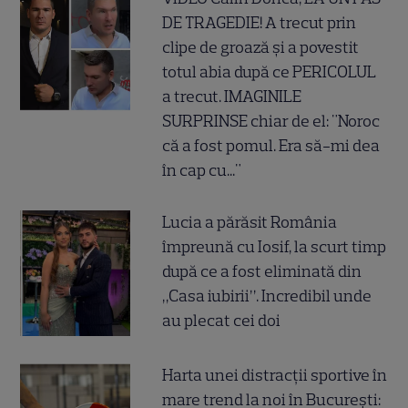
DE TRAGEDIE! A trecut prin
clipe de groază și a povestit
totul abia după ce PERICOLUL
a trecut. IMAGINILE
SURPRINSE chiar de el: "Noroc
că a fost pomul. Era să-mi dea
în cap cu..."
Lucia a părăsit România
împreună cu Iosif, la scurt timp
după ce a fost eliminată din
„Casa iubirii”. Incredibil unde
au plecat cei doi
Harta unei distracții sportive în
mare trend la noi în București: