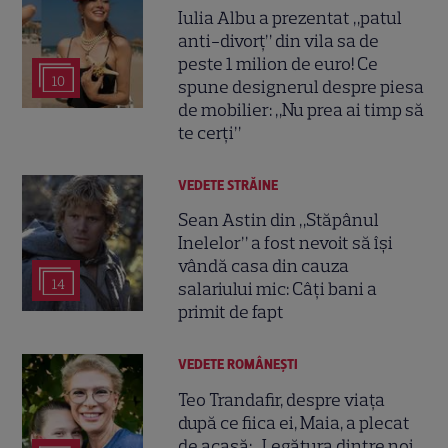
Iulia Albu a prezentat „patul
anti-divorț” din vila sa de
peste 1 milion de euro! Ce
10
spune designerul despre piesa
de mobilier: „Nu prea ai timp să
te cerți”
VEDETE STRĂINE
Sean Astin din „Stăpânul
Inelelor” a fost nevoit să își
vândă casa din cauza
14
salariului mic: Câți bani a
primit de fapt
VEDETE ROMÂNEŞTI
Teo Trandafir, despre viața
după ce fiica ei, Maia, a plecat
de acasă: „Legătura dintre noi