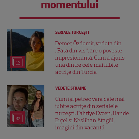
momentului
SERIALE TURCEŞTI
Demet Özdemir, vedeta din
„Fata din vis”, are o poveste
impresionantă. Cum a ajuns
12
una dintre cele mai iubite
actrițe din Turcia
VEDETE STRĂINE
Cum își petrec vara cele mai
iubite actrițe din serialele
turcești. Fahriye Evcen, Hande
32
Erçel și Neslihan Atagül,
imagini din vacanță