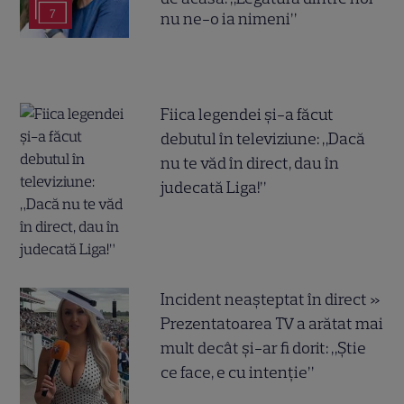
7
nu ne-o ia nimeni”
Fiica legendei și-a făcut
debutul în televiziune: „Dacă
nu te văd în direct, dau în
judecată Liga!”
Incident neașteptat în direct »
Prezentatoarea TV a arătat mai
mult decât și-ar fi dorit: „Știe
ce face, e cu intenție”