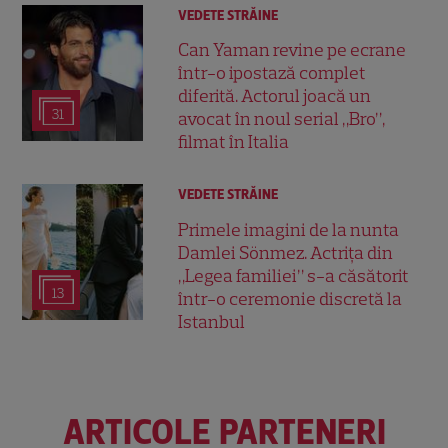
VEDETE STRĂINE
Can Yaman revine pe ecrane
într-o ipostază complet
diferită. Actorul joacă un
31
avocat în noul serial „Bro”,
filmat în Italia
VEDETE STRĂINE
Primele imagini de la nunta
Damlei Sönmez. Actrița din
„Legea familiei” s-a căsătorit
13
într-o ceremonie discretă la
Istanbul
ARTICOLE PARTENERI