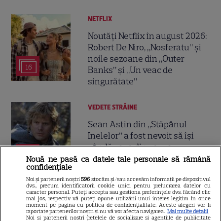
NETFLIX
Noutăți Netflix în august 2026:
Robert De Niro, „Nosferatu” și
noile sezoane din „Outer
16
Banks” și „Un veac de
singurătate”
VEDETE STRĂINE
Sean Astin din „Stăpânul
Inelelor” a fost nevoit să își
vândă casa din cauza
14
salariului mic: Câți bani a
Nouă ne pasă ca datele tale personale să rămână
confidențiale
primit de fapt
Noi și partenerii noștri
596
stocăm și/sau accesăm informații pe dispozitivul
dvs., precum identificatorii cookie unici pentru prelucrarea datelor cu
caracter personal. Puteți accepta sau gestiona preferințele dvs. făcând clic
VEDETE STRĂINE
mai jos, respectiv vă puteți opune utilizării unui interes legitim în orice
moment pe pagina cu politica de confidențialitate. Aceste alegeri vor fi
raportate partenerilor noștri și nu vă vor afecta navigarea.
Mai multe detalii
Elon Musk, atac la adresa
Noi si partenerii nostri (retelele de socializare si agentiile de publicitate