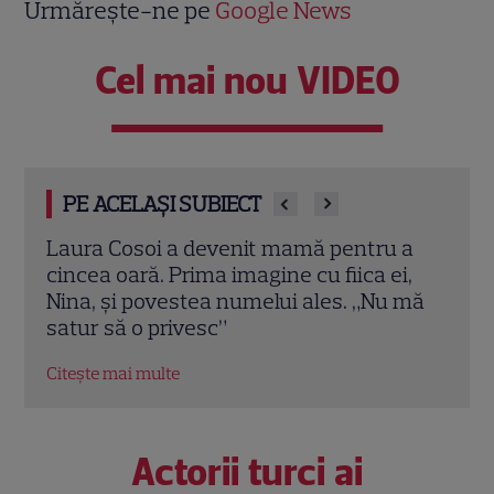
Urmărește-ne pe
Google News
Cel mai nou VIDEO
PE ACELAȘI SUBIECT
 a
Iulia Albu a prezentat „patul anti-divorț”
Sean
i,
din vila sa de peste 1 milion de euro! Ce
nevo
 mă
spune designerul despre piesa de
salar
mobilier: „Nu prea ai timp să te cerți”
Citeș
Citește mai multe
Actorii turci ai