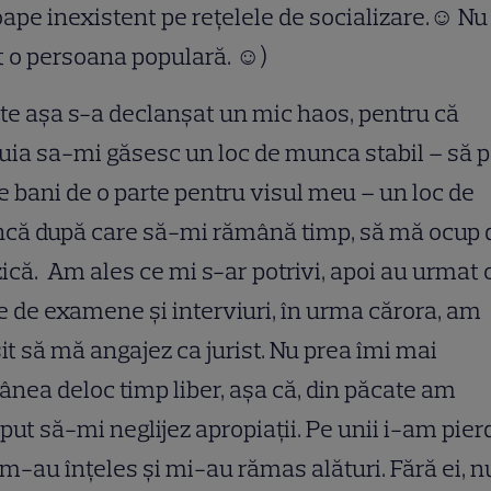
ape inexistent pe rețelele de socializare.
☺
Nu
 o persoana populară.
☺
)
ite așa s-a declanșat un mic haos, pentru că
uia sa-mi găsesc un loc de munca stabil – să p
 bani de o parte pentru visul meu – un loc de
că după care să-mi rămână timp, să mă ocup 
că. Am ales ce mi s-ar potrivi, apoi au urmat 
e de examene și interviuri, în urma cărora, am
it să mă angajez ca jurist. Nu prea îmi mai
nea deloc timp liber, așa că, din păcate am
put să-mi neglijez apropiații. Pe unii i-am pierd
i m-au înțeles și mi-au rămas alături. Fără ei, n