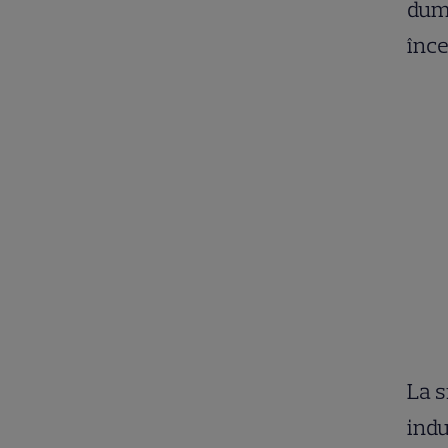
dum
înce
La s
indu