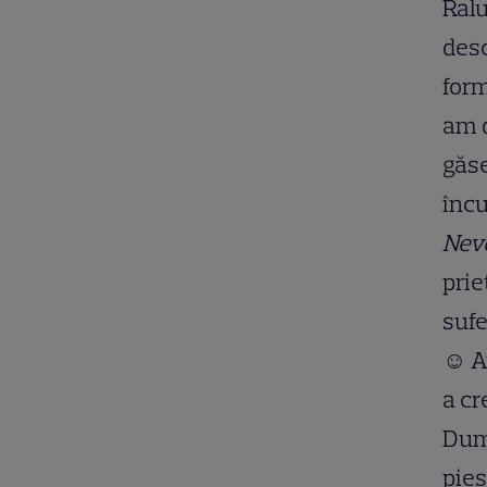
Ralu
desc
form
am d
găse
încu
Nev
prie
sufe
☺
A
a cr
Dumi
pies