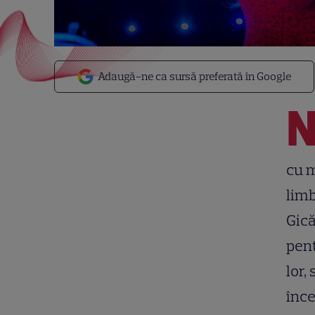
Adaugă-ne ca sursă preferată în Google
cu m
limb
Gică
pent
lor,
înce