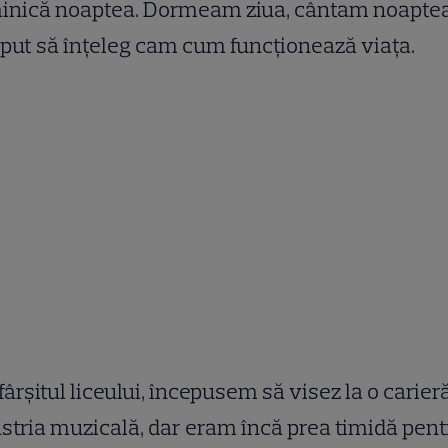
inică noaptea. Dormeam ziua, cântam noapte
put să înțeleg cam cum funcționează viața.
fârșitul liceului, începusem să visez la o carieră
stria muzicală, dar eram încă prea timidă pent