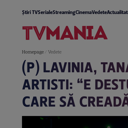
Știri TV
Seriale
Streaming
Cinema
Vedete
Actualita
Homepage
/
Vedete
(P) LAVINIA, TA
ARTISTI: “E DES
CARE SĂ CREADĂ