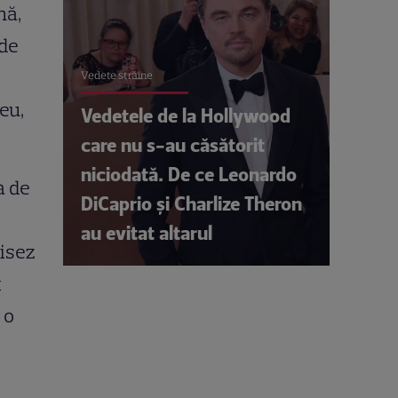
nă,
nde
Vedete străine
eu,
Vedetele de la Hollywood
care nu s-au căsătorit
niciodată. De ce Leonardo
a de
DiCaprio și Charlize Theron
au evitat altarul
visez
t
 o