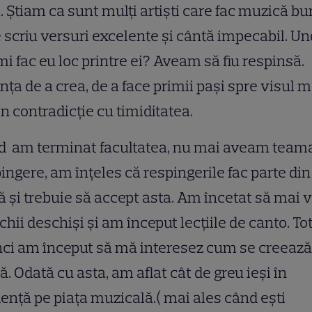
. Știam ca sunt mulți artiști care fac muzică bu
 scriu versuri excelente și cântă impecabil. U
i fac eu loc printre ei? Aveam să fiu respinsă.
nța de a crea, de a face primii pași spre visul m
în contradicție cu timiditatea.
d am terminat facultatea, nu mai aveam team
ingere, am înțeles că respingerile fac parte din
ă și trebuie să accept asta. Am încetat să mai 
chii deschiși și am început lecțiile de canto. To
ci am început să mă interesez cum se creează
ă. Odată cu asta, am aflat cât de greu ieși în
ență pe piața muzicală.( mai ales când ești