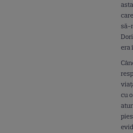
asta
care
să-m
Dori
era 
Cân
resp
viaț
cu o
atun
pies
evid