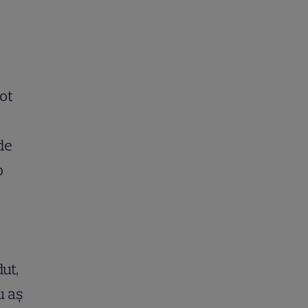
ot
de
o
ut,
u aș