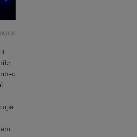
9, 11:30
it
rile
într-o
l
trupa
inam