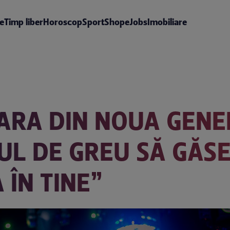
te
Timp liber
Horoscop
Sport
Shop
eJobs
Imobiliare
NARA DIN NOUA GENE
TUL DE GREU SĂ GĂSE
 ÎN TINE”