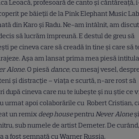
ca Leoacă, profesoară de canto și
cântăreață, 
operit pe băieții de la Pink Elephant Music Lab
ată din Karo și Radu. Ne-am întâlnit, am discut
ecis să lucrăm împreună. E destul de greu să
ști pe cineva care să creadă în tine și care să t
rajeze. Așa am lansat prima mea piesă intitul
er Alone
. O piesă
dance
, cu mesaj vesel, despr
teni și distracție – viața e scurtă, n-are rost să
ri după cineva care nu te iubește și nu știe ce v
u urmat apoi colaborările cu Robert Cristian, c
eat un remix
deep house
pentru
Never Alone
și
tru, sub numele de artist Demeter. De curând
a a fost semnată cu Warner Russia.