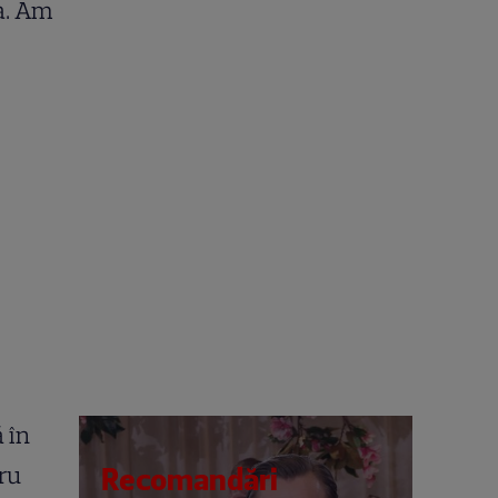
a. Am
 în
ru
Recomandări