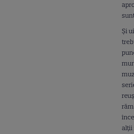
apro
sunt
Și u
treb
pune
mun
muzi
seri
reuș
rămâ
înce
alți