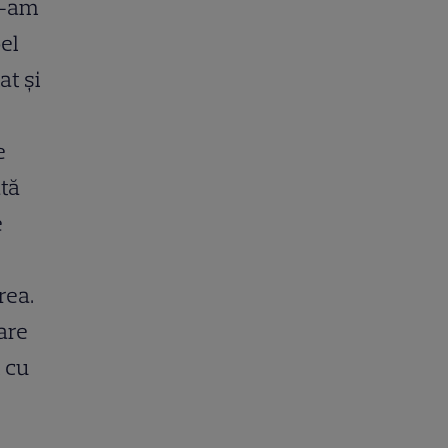
i-am
el
at și
e
ată
e
rea.
are
 cu
,