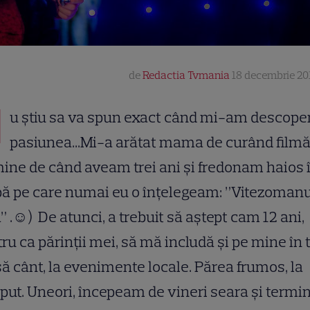
de
Redactia Tvmania
18 decembrie 201
N
u știu sa va spun exact când mi-am descoper
pasiunea...Mi-a arătat mama de curând filmă
ine de când aveam trei ani și fredonam haios 
ă pe care numai eu o înțelegeam: ”Vitezomanu
” .☺) De atunci, a trebuit să aștept cam 12 ani,
ru ca părinții mei, să mă includă și pe mine în 
 să cânt, la evenimente locale. Părea frumos, la
put. Uneori, începeam de vineri seara și term