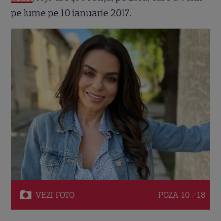
pe lume pe 10 ianuarie 2017.
VEZI
FOTO
POZA
10 / 18