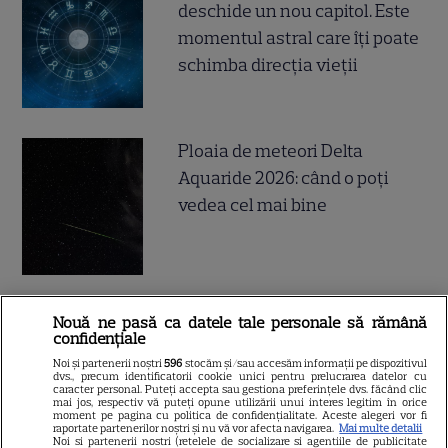
deschide un nou capitol. Este
momentul astral care îți poate
schimba direcția vieții
Ploaia de meteori Delta
Aquaride 2026: când o poți
vedea cel mai bine
Ce este scorțișoara Ceylon și
Nouă ne pasă ca datele tale personale să rămână
confidențiale
prin ce se diferențiază
Noi și partenerii noștri
596
stocăm și/sau accesăm informații pe dispozitivul
dvs., precum identificatorii cookie unici pentru prelucrarea datelor cu
caracter personal. Puteți accepta sau gestiona preferințele dvs. făcând clic
mai jos, respectiv vă puteți opune utilizării unui interes legitim în orice
moment pe pagina cu politica de confidențialitate. Aceste alegeri vor fi
raportate partenerilor noștri și nu vă vor afecta navigarea.
Mai multe detalii
Noi si partenerii nostri (retelele de socializare si agentiile de publicitate