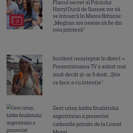
Planul secret al Prințului
Harry! Ducii de Sussex vor să
se întoarcă în Marea Britanie:
18
„Meghan are nevoie să fie din
nou prințesă”
Incident neașteptat în direct »
Prezentatoarea TV a arătat mai
mult decât și-ar fi dorit: „Știe
ce face, e cu intenție”
Gest uriaș: iubita finalistului
argentinian a prezentat
cadourile primite de la Lionel
Messi