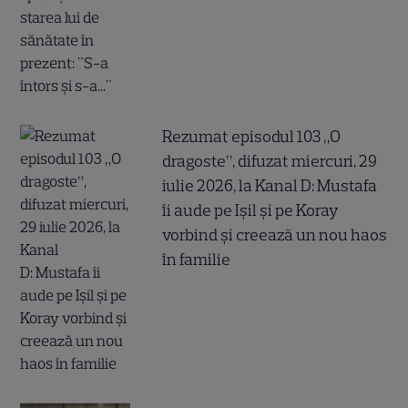
Rezumat episodul 103 „O
dragoste”, difuzat miercuri, 29
iulie 2026, la Kanal D: Mustafa
îi aude pe Ișil și pe Koray
vorbind și creează un nou haos
în familie