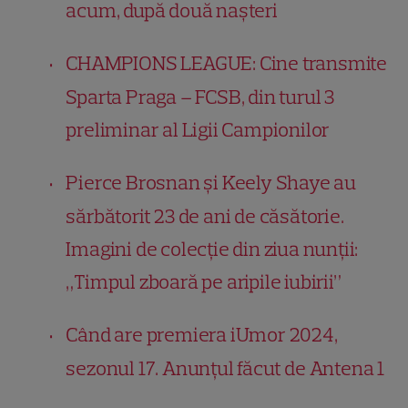
acum, după două nașteri
CHAMPIONS LEAGUE: Cine transmite
Sparta Praga – FCSB, din turul 3
preliminar al Ligii Campionilor
Pierce Brosnan și Keely Shaye au
sărbătorit 23 de ani de căsătorie.
Imagini de colecție din ziua nunții:
„Timpul zboară pe aripile iubirii”
Când are premiera iUmor 2024,
sezonul 17. Anunțul făcut de Antena 1