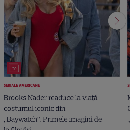
20
SERIALE AMERICANE
S
Brooks Nader readuce la viață
costumul iconic din
„Baywatch”. Primele imagini de
la filmări