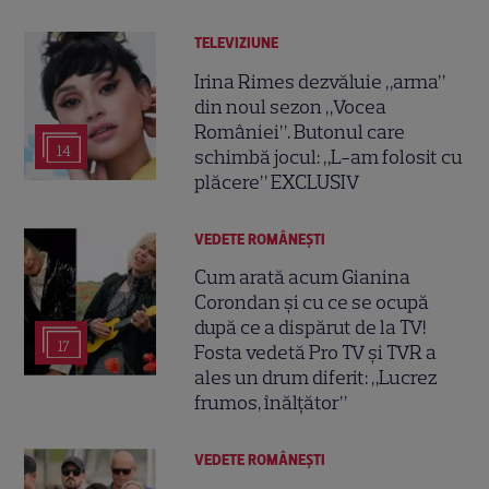
TELEVIZIUNE
Irina Rimes dezvăluie „arma”
din noul sezon „Vocea
României”. Butonul care
14
schimbă jocul: „L-am folosit cu
plăcere” EXCLUSIV
VEDETE ROMÂNEŞTI
Cum arată acum Gianina
Corondan și cu ce se ocupă
după ce a dispărut de la TV!
17
Fosta vedetă Pro TV și TVR a
ales un drum diferit: „Lucrez
frumos, înălțător”
VEDETE ROMÂNEŞTI