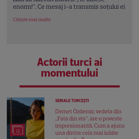
ui ei
enorm”. Ce întrebări o macină pe vedetă
oric
acum când Alex a crescut
vrea
de l
Citește mai multe
Citeș
Actorii turci ai
momentului
SERIALE TURCEŞTI
Demet Özdemir, vedeta din
„Fata din vis”, are o poveste
impresionantă. Cum a ajuns
12
una dintre cele mai iubite