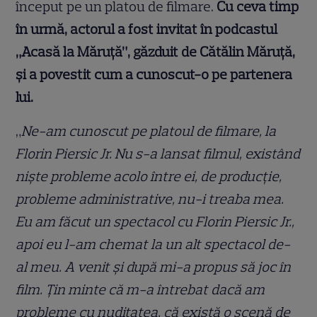
început pe un platou de filmare.
Cu ceva timp
în urmă, actorul a fost invitat în podcastul
„Acasă la Măruță”, găzduit de Cătălin Măruță,
și a povestit cum a cunoscut-o pe partenera
lui.
„
Ne-am cunoscut pe platoul de filmare, la
Florin Piersic Jr. Nu s-a lansat filmul, existând
niște probleme acolo între ei, de producție,
probleme administrative, nu-i treaba mea.
Eu am făcut un spectacol cu Florin Piersic Jr.,
apoi eu l-am chemat la un alt spectacol de-
al meu. A venit și după mi-a propus să joc în
film. Țin minte că m-a întrebat dacă am
probleme cu nuditatea, că există o scenă de