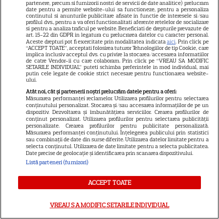
partenere, precum si furnizorii nostri de servicii de date analitice) prelucram
date pentru a permite website-ului sa functioneze, pentru a personaliza
continutul si anunturile publicitare afisate in functie de interesele si/sau
ALTE ARTICOLE
profilul dvs., pentru a va oferi functionalitati aferente retelelor de socializare
si pentru a analiza traficul pe website. Beneficiati de drepturile prevazute de
INTERESANTE
art. 15-22 din GDPR in legatura cu prelucrarea datelor cu caracter personal.
Aceste drepturi pot fi exercitate prin modalitatea indicata
aici
. Prin click pe
“ACCEPT TOATE”, acceptati folosirea tuturor Tehnologiilor de tip Cookie, care
implica inclusiv acceptul dvs. cu privire la stocarea/accesarea informatiilor
de catre Vendor-ii cu care colaboram. Prin click pe “VREAU SA MODIFIC
SETARILE INDIVIDUAL” puteti schimba preferintele in mod individual, mai
putin cele legate de cookie strict necesare pentru functionarea website-
ului.
VEDETE STRĂINE
Atât noi, cât și partenerii noștri prelucrăm datele pentru a oferi:
Măsurarea performanței reclamelor. Utilizarea profilurilor pentru selectarea
Tom Holland, decizie radicală
conținutului personalizat. Stocarea și/sau accesarea informațiilor de pe un
pentru noul său film! Ce
dispozitiv. Dezvoltarea și îmbunătățirea serviciilor. Crearea profilurilor de
conținut personalizat. Utilizarea profilurilor pentru selectarea publicității
promisiune a făcut actorul
personalizate. Crearea profilurilor pentru publicitate personalizată.
13
după momentele virale în care
Măsurarea performanței conținutului. Înțelegerea publicului prin statistici
sau combinații de date din surse diferite. Utilizarea datelor limitate pentru a
a făcut senzație prin dans
selecta conținutul. Utilizarea de date limitate pentru a selecta publicitatea.
Date precise de geolocație și identificarea prin scanarea dispozitivului.
Listă parteneri (furnizori)
SKYSHOWTIME
ACCEPT TOATE
Scarlett Johansson și Kristin
Scott Thomas, din nou mamă
VREAU SA MODIFIC SETARILE INDIVIDUAL
și fiică pe ecran în „My