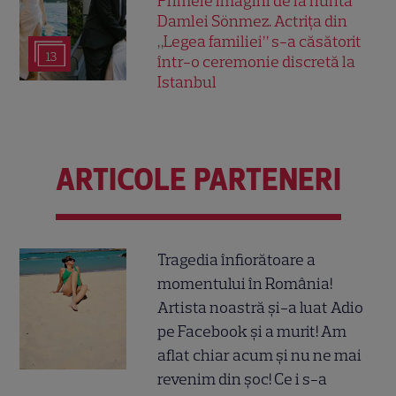
Primele imagini de la nunta
Damlei Sönmez. Actrița din
„Legea familiei” s-a căsătorit
13
într-o ceremonie discretă la
Istanbul
ARTICOLE PARTENERI
Tragedia înfiorătoare a
momentului în România!
Artista noastră și-a luat Adio
pe Facebook și a murit! Am
aflat chiar acum și nu ne mai
revenim din șoc! Ce i s-a