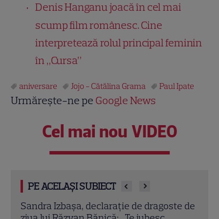
Denis Hanganu joacă în cel mai
scump film românesc. Cine
interpretează rolul principal feminin
în „Cursa”
aniversare
Jojo - Cătălina Grama
Paul Ipate
Urmărește-ne pe
Google News
Cel mai nou VIDEO
PE ACELAȘI SUBIECT
e de
Ela Crăciun, mesaj plin de emoție pentru
Andr
fiul ei care a împlinit 20 de ani: „Te iubesc
neaș