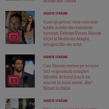
actrițe din Turcia
VEDETE STRĂINE
Cum își petrec vara cele mai
iubite actrițe din serialele
turcești. Fahriye Evcen, Hande
32
Erçel și Neslihan Atagül,
imagini din vacanță
VEDETE STRĂINE
Can Yaman revine pe ecrane
într-o ipostază complet
diferită. Actorul joacă un
31
avocat în noul serial „Bro”,
filmat în Italia
VEDETE STRĂINE