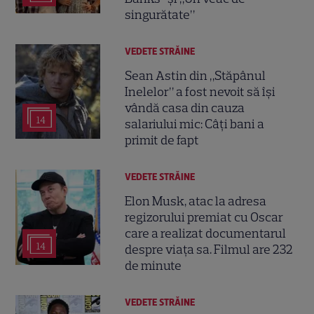
singurătate”
VEDETE STRĂINE
Sean Astin din „Stăpânul
Inelelor” a fost nevoit să își
vândă casa din cauza
14
salariului mic: Câți bani a
primit de fapt
VEDETE STRĂINE
Elon Musk, atac la adresa
regizorului premiat cu Oscar
care a realizat documentarul
14
despre viața sa. Filmul are 232
de minute
VEDETE STRĂINE