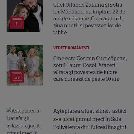
Chef Orlando Zaharia și soția
lui, Mădălina, au împlinit 22 de
ani de căsnicie. Cum arătau în
11
ziua nunții și povestea lor de
iubire
VEDETE ROMÂNEŞTI
Cine este Cosmin Curticăpean,
soțul Laurei Cosoi. Afaceri,
vârstă și povestea de iubire
29
care durează de peste 10 ani
Așteptarea a luat sfârșit: astăzi
s-a jucat primul meci în Sala
Polivalentă din Tulcea! Imagini