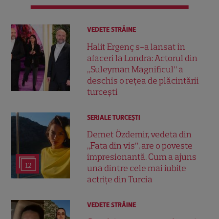
VEDETE STRĂINE
Halit Ergenç s-a lansat în
afaceri la Londra: Actorul din
„Suleyman Magnificul” a
deschis o rețea de plăcintării
turcești
SERIALE TURCEŞTI
Demet Özdemir, vedeta din
„Fata din vis”, are o poveste
impresionantă. Cum a ajuns
12
una dintre cele mai iubite
actrițe din Turcia
VEDETE STRĂINE