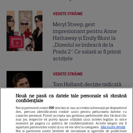
VEDETE STRĂINE
Meryl Streep, gest
impresionant pentru Anne
Hathaway și Emily Blunt la
9
„Diavolul se îmbracă de la
Prada 2”. Ce salarii ar fi primit
actrițele
VEDETE STRĂINE
Tom Holland, decizie radicală
pentru noul său film! Ce
Nouă ne pasă ca datele tale personale să rămână
promisiune a făcut actorul
confidențiale
13
după momentele virale în care
Noi și partenerii noștri
596
stocăm și/sau accesăm informații pe dispozitivul
a făcut senzație prin dans
dvs., precum identificatorii cookie unici pentru prelucrarea datelor cu
caracter personal. Puteți accepta sau gestiona preferințele dvs. făcând clic
mai jos, respectiv vă puteți opune utilizării unui interes legitim în orice
moment pe pagina cu politica de confidențialitate. Aceste alegeri vor fi
SKYSHOWTIME
raportate partenerilor noștri și nu vă vor afecta navigarea.
Mai multe detalii
Noi si partenerii nostri (retelele de socializare si agentiile de publicitate