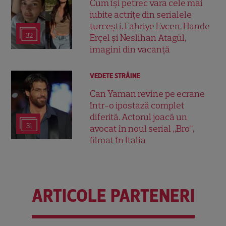
Cum își petrec vara cele mai
iubite actrițe din serialele
turcești. Fahriye Evcen, Hande
32
Erçel și Neslihan Atagül,
imagini din vacanță
VEDETE STRĂINE
Can Yaman revine pe ecrane
într-o ipostază complet
diferită. Actorul joacă un
31
avocat în noul serial „Bro”,
filmat în Italia
ARTICOLE PARTENERI