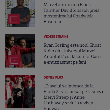
Marvel are un nou Black
Panther. David Jonsson preia
moștenirea lui Chadwick
3
Boseman
VEDETE STRĂINE
Ryan Gosling este noul Ghost
Rider din Universul Marvel.
Anunțul făcut la Comic-Con i-
7
a entuziasmat pe fani
DISNEY PLUS
„Diavolul se îmbracă de la
Prada 2” s-a lansat pe Disney+.
Meryl Streep și Anne
Hathaway revin la revista
Runway