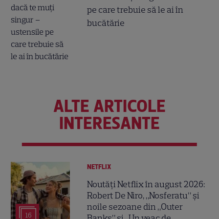
pe care trebuie să le ai în
bucătărie
ALTE ARTICOLE
INTERESANTE
NETFLIX
Noutăți Netflix în august 2026:
Robert De Niro, „Nosferatu” și
noile sezoane din „Outer
16
Banks” și „Un veac de