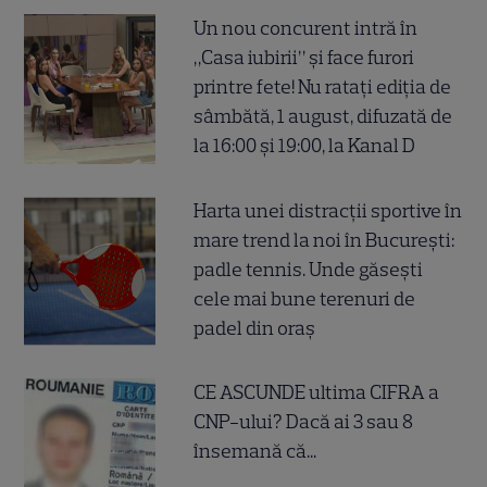
Un nou concurent intră în
„Casa iubirii” și face furori
printre fete! Nu ratați ediția de
sâmbătă, 1 august, difuzată de
la 16:00 și 19:00, la Kanal D
Harta unei distracții sportive în
mare trend la noi în București:
padle tennis. Unde găsești
cele mai bune terenuri de
padel din oraș
CE ASCUNDE ultima CIFRA a
CNP-ului? Dacă ai 3 sau 8
însemană că...