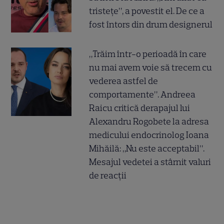
tristețe”, a povestit el. De ce a
fost întors din drum designerul
„Trăim într-o perioadă în care
nu mai avem voie să trecem cu
vederea astfel de
comportamente”. Andreea
Raicu critică derapajul lui
Alexandru Rogobete la adresa
medicului endocrinolog Ioana
Mihăilă: „Nu este acceptabil”.
Mesajul vedetei a stârnit valuri
de reacții