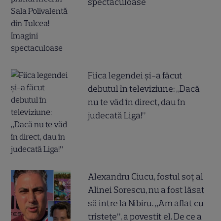
spectaculoase
Fiica legendei și-a făcut
debutul în televiziune: „Dacă
nu te văd în direct, dau în
judecată Liga!”
Alexandru Ciucu, fostul soț al
Alinei Sorescu, nu a fost lăsat
să intre la Nibiru. „Am aflat cu
tristețe”, a povestit el. De ce a