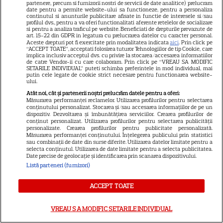
partenere, precum si furnizorii nostri de servicii de date analitice) prelucram
Scarlett Johansson și Kristin
date pentru a permite website-ului sa functioneze, pentru a personaliza
continutul si anunturile publicitare afisate in functie de interesele si/sau
Scott Thomas, din nou mamă
profilul dvs., pentru a va oferi functionalitati aferente retelelor de socializare
și fiică pe ecran în „My
si pentru a analiza traficul pe website. Beneficiati de drepturile prevazute de
art. 15-22 din GDPR in legatura cu prelucrarea datelor cu caracter personal.
13
Mother's Wedding”. Când
Aceste drepturi pot fi exercitate prin modalitatea indicata
aici
. Prin click pe
“ACCEPT TOATE”, acceptati folosirea tuturor Tehnologiilor de tip Cookie, care
apare filmul pe SkyShowtime
implica inclusiv acceptul dvs. cu privire la stocarea/accesarea informatiilor
de catre Vendor-ii cu care colaboram. Prin click pe “VREAU SA MODIFIC
SETARILE INDIVIDUAL” puteti schimba preferintele in mod individual, mai
putin cele legate de cookie strict necesare pentru functionarea website-
PRIME VIDEO
ului.
Atât noi, cât și partenerii noștri prelucrăm datele pentru a oferi:
Jamie Campbell Bower, starul
Măsurarea performanței reclamelor. Utilizarea profilurilor pentru selectarea
din „Stranger Things”, intră în
conținutului personalizat. Stocarea și/sau accesarea informațiilor de pe un
dispozitiv. Dezvoltarea și îmbunătățirea serviciilor. Crearea profilurilor de
universul „Stăpânul Inelelor”.
conținut personalizat. Utilizarea profilurilor pentru selectarea publicității
9
personalizate. Crearea profilurilor pentru publicitate personalizată.
Ce rol legendar va interpreta în
Măsurarea performanței conținutului. Înțelegerea publicului prin statistici
sezonul 3
sau combinații de date din surse diferite. Utilizarea datelor limitate pentru a
selecta conținutul. Utilizarea de date limitate pentru a selecta publicitatea.
Date precise de geolocație și identificarea prin scanarea dispozitivului.
Listă parteneri (furnizori)
NETFLIX
„Palatul de Est”, noul fenomen
ACCEPT TOATE
coreean de pe Netflix: Regele
blestemat, fantomele și
VREAU SA MODIFIC SETARILE INDIVIDUAL
5
exorcistul care sfidează