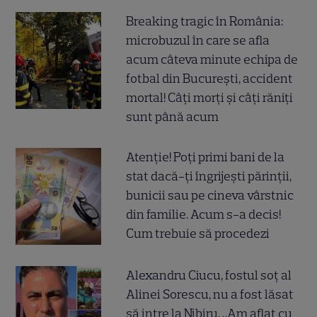
Breaking tragic în România:
microbuzul în care se afla
acum câteva minute echipa de
fotbal din București, accident
mortal! Câți morți și câți răniți
sunt până acum
Atenție! Poți primi bani de la
stat dacă-ți îngrijești părinții,
bunicii sau pe cineva vârstnic
din familie. Acum s-a decis!
Cum trebuie să procedezi
Alexandru Ciucu, fostul soț al
Alinei Sorescu, nu a fost lăsat
să intre la Nibiru. „Am aflat cu