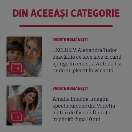
DIN ACEEAȘI CATEGORIE
VEDETE ROMÂNEŞTI
EXCLUSIV. Alexandra Tudor
dezvăluie ce face fiica ei când
ajunge în redacția Antena 1 și
16
unde au plecat în vacanță
VEDETE ROMÂNEŞTI
Amalia Enache, imagini
spectaculoase din Veneția
alături de fiica ei. Dorința
10
împlinită după 10 ani