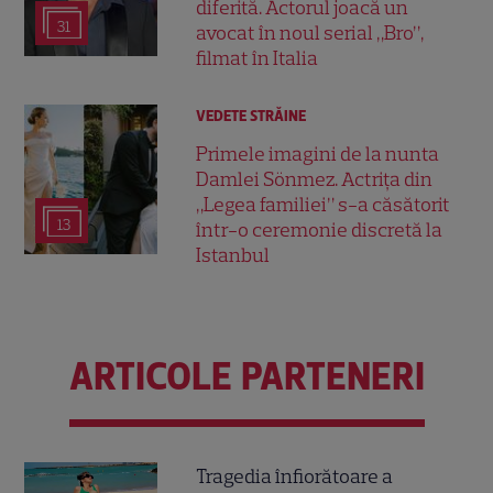
diferită. Actorul joacă un
31
avocat în noul serial „Bro”,
filmat în Italia
VEDETE STRĂINE
Primele imagini de la nunta
Damlei Sönmez. Actrița din
„Legea familiei” s-a căsătorit
13
într-o ceremonie discretă la
Istanbul
ARTICOLE PARTENERI
Tragedia înfiorătoare a