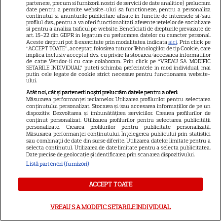
partenere, precum si furnizorii nostri de servicii de date analitice) prelucram
date pentru a permite website-ului sa functioneze, pentru a personaliza
continutul si anunturile publicitare afisate in functie de interesele si/sau
VEDETE STRĂINE
profilul dvs., pentru a va oferi functionalitati aferente retelelor de socializare
si pentru a analiza traficul pe website. Beneficiati de drepturile prevazute de
Sean Astin din „Stăpânul
art. 15-22 din GDPR in legatura cu prelucrarea datelor cu caracter personal.
Aceste drepturi pot fi exercitate prin modalitatea indicata
aici
. Prin click pe
Inelelor” a fost nevoit să își
“ACCEPT TOATE”, acceptati folosirea tuturor Tehnologiilor de tip Cookie, care
implica inclusiv acceptul dvs. cu privire la stocarea/accesarea informatiilor
vândă casa din cauza
de catre Vendor-ii cu care colaboram. Prin click pe “VREAU SA MODIFIC
14
SETARILE INDIVIDUAL” puteti schimba preferintele in mod individual, mai
salariului mic: Câți bani a
putin cele legate de cookie strict necesare pentru functionarea website-
primit de fapt
ului.
Atât noi, cât și partenerii noștri prelucrăm datele pentru a oferi:
Măsurarea performanței reclamelor. Utilizarea profilurilor pentru selectarea
conținutului personalizat. Stocarea și/sau accesarea informațiilor de pe un
VEDETE STRĂINE
dispozitiv. Dezvoltarea și îmbunătățirea serviciilor. Crearea profilurilor de
conținut personalizat. Utilizarea profilurilor pentru selectarea publicității
Elon Musk, atac la adresa
personalizate. Crearea profilurilor pentru publicitate personalizată.
regizorului premiat cu Oscar
Măsurarea performanței conținutului. Înțelegerea publicului prin statistici
sau combinații de date din surse diferite. Utilizarea datelor limitate pentru a
care a realizat documentarul
selecta conținutul. Utilizarea de date limitate pentru a selecta publicitatea.
Date precise de geolocație și identificarea prin scanarea dispozitivului.
14
despre viața sa. Filmul are 232
Listă parteneri (furnizori)
de minute
ACCEPT TOATE
VEDETE STRĂINE
VREAU SA MODIFIC SETARILE INDIVIDUAL
Marvel are un nou Black