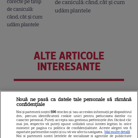
de caniculă: când, cât şi cum
udăm plantele
ALTE ARTICOLE
INTERESANTE
NETFLIX
Nouă ne pasă ca datele tale personale să rămână
confidențiale
Noutăți Netflix în august 2026:
Robert De Niro, „Nosferatu” și
Noi și partenerii noștri
596
stocăm și/sau accesăm informații pe dispozitivul
dvs., precum identificatorii cookie unici pentru prelucrarea datelor cu
noile sezoane din „Outer
caracter personal. Puteți accepta sau gestiona preferințele dvs. făcând clic
mai jos, respectiv vă puteți opune utilizării unui interes legitim în orice
16
Banks” și „Un veac de
moment pe pagina cu politica de confidențialitate. Aceste alegeri vor fi
raportate partenerilor noștri și nu vă vor afecta navigarea.
Mai multe detalii
singurătate”
Noi si partenerii nostri (retelele de socializare si agentiile de publicitate