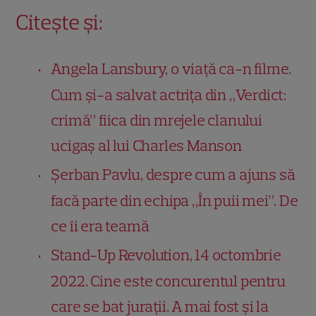
Citește și:
Angela Lansbury, o viață ca-n filme.
Cum și-a salvat actriţa din „Verdict:
crimă” fiica din mrejele clanului
ucigaş al lui Charles Manson
Șerban Pavlu, despre cum a ajuns să
facă parte din echipa „În puii mei”. De
ce îi era teamă
Stand-Up Revolution, 14 octombrie
2022. Cine este concurentul pentru
care se bat jurații. A mai fost și la