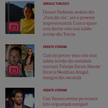
SERIALE TURCEŞTI
Demet Özdemir, vedeta din
„Fata din vis”, are o poveste
impresionantă. Cum a ajuns
12
una dintre cele mai iubite
actrițe din Turcia
VEDETE STRĂINE
Cum își petrec vara cele mai
iubite actrițe din serialele
turcești. Fahriye Evcen, Hande
32
Erçel și Neslihan Atagül,
imagini din vacanță
VEDETE STRĂINE
Can Yaman revine pe ecrane
într-o ipostază complet