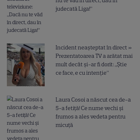
nu te văd în direct, dau în
judecată Liga!”
Incident neașteptat în direct »
Prezentatoarea TV a arătat mai
mult decât și-ar fi dorit: „Știe
ce face, e cu intenție”
Laura Cosoi a născut cea de-a
5-a fetiță! Ce nume vechi și
frumos a ales vedeta pentru
micuță