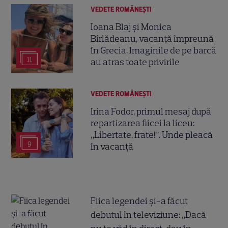
VEDETE ROMÂNEŞTI
Ioana Blaj și Monica
Bîrlădeanu, vacanță împreună
în Grecia. Imaginile de pe barcă
11
au atras toate privirile
VEDETE ROMÂNEŞTI
Irina Fodor, primul mesaj după
repartizarea fiicei la liceu:
„Libertate, frate!”. Unde pleacă
9
în vacanță
Fiica legendei și-a făcut
debutul în televiziune: „Dacă