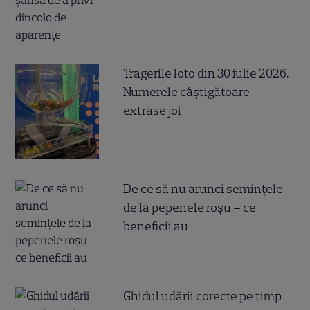
Tragerile loto din 30 iulie 2026.
Numerele câştigătoare
extrase joi
De ce să nu arunci semințele
de la pepenele roșu – ce
beneficii au
Ghidul udării corecte pe timp