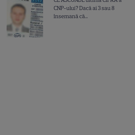
CE ASCUNDE ultima CIFRA a
CNP-ului? Dacă ai 3 sau 8
însemană că...