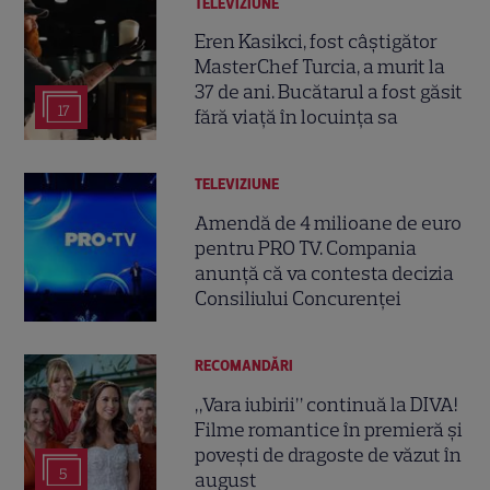
TELEVIZIUNE
Eren Kasikci, fost câștigător
MasterChef Turcia, a murit la
37 de ani. Bucătarul a fost găsit
17
fără viață în locuința sa
TELEVIZIUNE
Amendă de 4 milioane de euro
pentru PRO TV. Compania
anunță că va contesta decizia
Consiliului Concurenței
RECOMANDĂRI
„Vara iubirii” continuă la DIVA!
Filme romantice în premieră și
povești de dragoste de văzut în
5
august