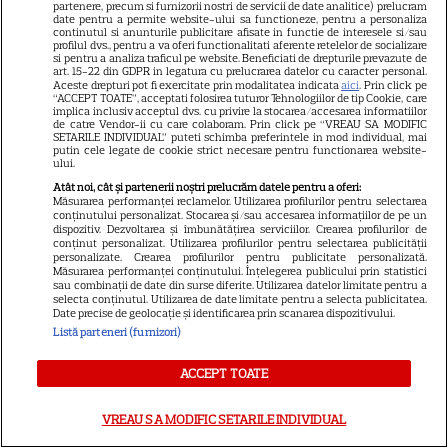
partenere, precum si furnizorii nostri de servicii de date analitice) prelucram
date pentru a permite website-ului sa functioneze, pentru a personaliza
Sean Astin din „Stăpânul
continutul si anunturile publicitare afisate in functie de interesele si/sau
profilul dvs., pentru a va oferi functionalitati aferente retelelor de socializare
Inelelor” a fost nevoit să își
si pentru a analiza traficul pe website. Beneficiati de drepturile prevazute de
vândă casa din cauza
art. 15-22 din GDPR in legatura cu prelucrarea datelor cu caracter personal.
Aceste drepturi pot fi exercitate prin modalitatea indicata
aici
. Prin click pe
14
salariului mic: Câți bani a
“ACCEPT TOATE”, acceptati folosirea tuturor Tehnologiilor de tip Cookie, care
implica inclusiv acceptul dvs. cu privire la stocarea/accesarea informatiilor
primit de fapt
de catre Vendor-ii cu care colaboram. Prin click pe “VREAU SA MODIFIC
SETARILE INDIVIDUAL” puteti schimba preferintele in mod individual, mai
putin cele legate de cookie strict necesare pentru functionarea website-
ului.
VEDETE STRĂINE
Atât noi, cât și partenerii noștri prelucrăm datele pentru a oferi:
Măsurarea performanței reclamelor. Utilizarea profilurilor pentru selectarea
Elon Musk, atac la adresa
conținutului personalizat. Stocarea și/sau accesarea informațiilor de pe un
regizorului premiat cu Oscar
dispozitiv. Dezvoltarea și îmbunătățirea serviciilor. Crearea profilurilor de
conținut personalizat. Utilizarea profilurilor pentru selectarea publicității
care a realizat documentarul
personalizate. Crearea profilurilor pentru publicitate personalizată.
14
Măsurarea performanței conținutului. Înțelegerea publicului prin statistici
despre viața sa. Filmul are 232
sau combinații de date din surse diferite. Utilizarea datelor limitate pentru a
de minute
selecta conținutul. Utilizarea de date limitate pentru a selecta publicitatea.
Date precise de geolocație și identificarea prin scanarea dispozitivului.
Listă parteneri (furnizori)
VEDETE STRĂINE
ACCEPT TOATE
Marvel are un nou Black
Panther. David Jonsson preia
VREAU SA MODIFIC SETARILE INDIVIDUAL
moștenirea lui Chadwick