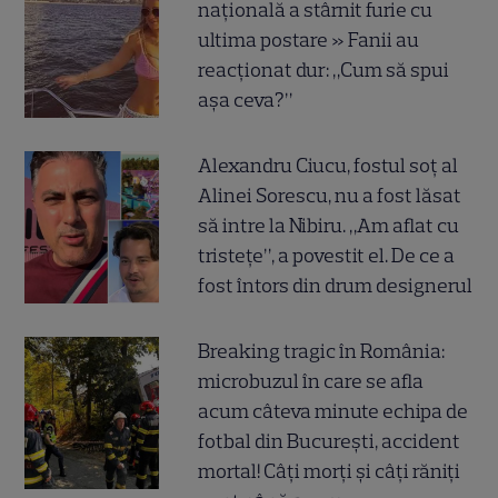
națională a stârnit furie cu
ultima postare » Fanii au
reacționat dur: „Cum să spui
așa ceva?”
Alexandru Ciucu, fostul soț al
Alinei Sorescu, nu a fost lăsat
să intre la Nibiru. „Am aflat cu
tristețe”, a povestit el. De ce a
fost întors din drum designerul
Breaking tragic în România:
microbuzul în care se afla
acum câteva minute echipa de
fotbal din București, accident
mortal! Câți morți și câți răniți