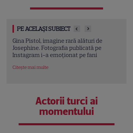
PE ACELAȘI SUBIECT
Gina Pistol, apariție în costum de baie în
Cum 
vacanța din Italia. Cum arată
cuno
prezentatoarea după transformarea
puți
fizică
Citeș
Citește mai multe
Actorii turci ai
momentului