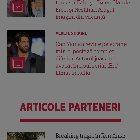
turcești. Fahriye Evcen, Hande
32
Erçel și Neslihan Atagül,
imagini din vacanță
VEDETE STRĂINE
Can Yaman revine pe ecrane
într-o ipostază complet
diferită. Actorul joacă un
31
avocat în noul serial „Bro”,
filmat în Italia
ARTICOLE PARTENERI
Breaking tragic în România: