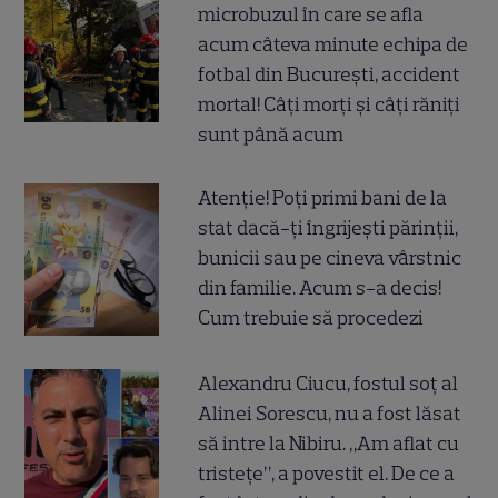
microbuzul în care se afla
acum câteva minute echipa de
fotbal din București, accident
mortal! Câți morți și câți răniți
sunt până acum
Atenție! Poți primi bani de la
stat dacă-ți îngrijești părinții,
bunicii sau pe cineva vârstnic
din familie. Acum s-a decis!
Cum trebuie să procedezi
Alexandru Ciucu, fostul soț al
Alinei Sorescu, nu a fost lăsat
să intre la Nibiru. „Am aflat cu
tristețe”, a povestit el. De ce a