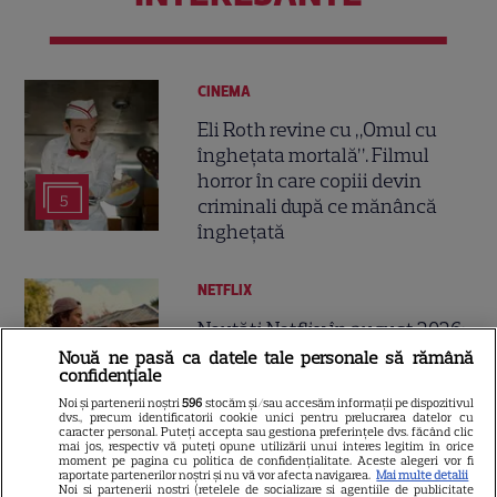
CINEMA
Eli Roth revine cu „Omul cu
înghețata mortală”. Filmul
horror în care copiii devin
5
criminali după ce mănâncă
înghețată
NETFLIX
Noutăți Netflix în august 2026:
Robert De Niro, „Nosferatu” și
Nouă ne pasă ca datele tale personale să rămână
confidențiale
noile sezoane din „Outer
16
Banks” și „Un veac de
Noi și partenerii noștri
596
stocăm și/sau accesăm informații pe dispozitivul
dvs., precum identificatorii cookie unici pentru prelucrarea datelor cu
singurătate”
caracter personal. Puteți accepta sau gestiona preferințele dvs. făcând clic
mai jos, respectiv vă puteți opune utilizării unui interes legitim în orice
moment pe pagina cu politica de confidențialitate. Aceste alegeri vor fi
raportate partenerilor noștri și nu vă vor afecta navigarea.
Mai multe detalii
VEDETE STRĂINE
Noi si partenerii nostri (retelele de socializare si agentiile de publicitate