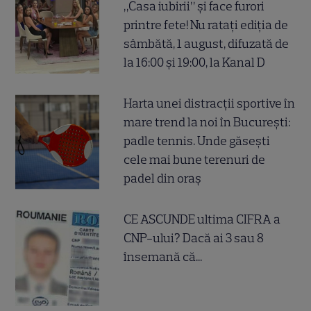
„Casa iubirii” și face furori
printre fete! Nu ratați ediția de
sâmbătă, 1 august, difuzată de
la 16:00 și 19:00, la Kanal D
Harta unei distracții sportive în
mare trend la noi în București:
padle tennis. Unde găsești
cele mai bune terenuri de
padel din oraș
CE ASCUNDE ultima CIFRA a
CNP-ului? Dacă ai 3 sau 8
însemană că...