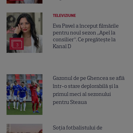
TELEVIZIUNE
Eva Pavel a început filmările
pentru noul sezon „Apel la
consilier”. Ce pregătește la
3
Kanal D
Gazonul de pe Ghencea se află
într-o stare deplorabilă și la
primul meci al sezonului
pentru Steaua
Soția fotbalistului de