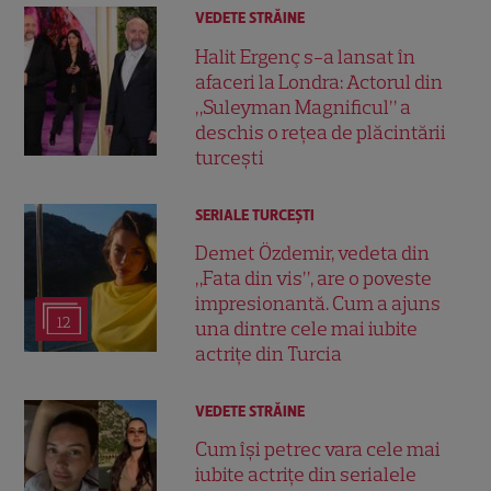
VEDETE STRĂINE
Halit Ergenç s-a lansat în
afaceri la Londra: Actorul din
„Suleyman Magnificul” a
deschis o rețea de plăcintării
turcești
SERIALE TURCEŞTI
Demet Özdemir, vedeta din
„Fata din vis”, are o poveste
impresionantă. Cum a ajuns
12
una dintre cele mai iubite
actrițe din Turcia
VEDETE STRĂINE
Cum își petrec vara cele mai
iubite actrițe din serialele