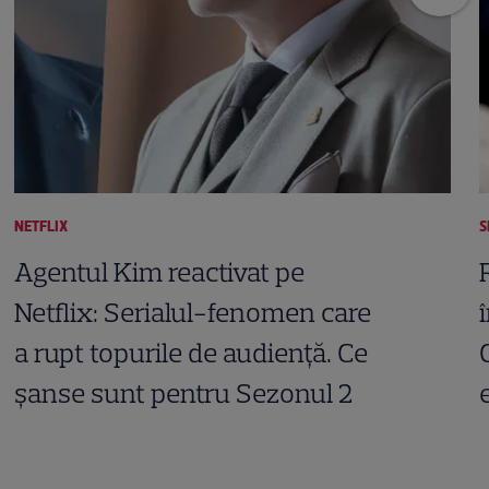
NETFLIX
S
Agentul Kim reactivat pe
Netflix: Serialul-fenomen care
a rupt topurile de audiență. Ce
șanse sunt pentru Sezonul 2