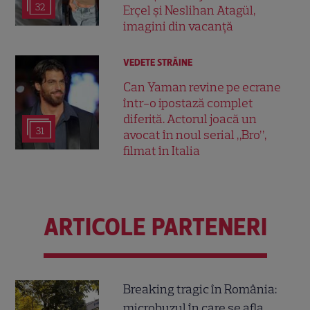
32
Erçel și Neslihan Atagül,
imagini din vacanță
VEDETE STRĂINE
Can Yaman revine pe ecrane
într-o ipostază complet
diferită. Actorul joacă un
31
avocat în noul serial „Bro”,
filmat în Italia
ARTICOLE PARTENERI
Breaking tragic în România:
microbuzul în care se afla