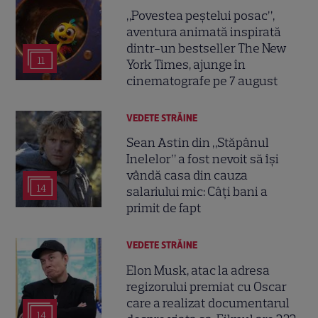
„Povestea peștelui posac”,
aventura animată inspirată
dintr-un bestseller The New
11
York Times, ajunge în
cinematografe pe 7 august
VEDETE STRĂINE
Sean Astin din „Stăpânul
Inelelor” a fost nevoit să își
vândă casa din cauza
14
salariului mic: Câți bani a
primit de fapt
VEDETE STRĂINE
Elon Musk, atac la adresa
regizorului premiat cu Oscar
care a realizat documentarul
14