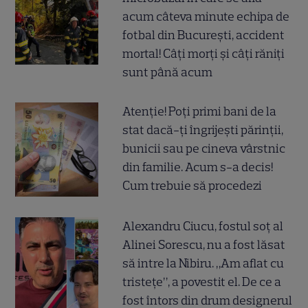
acum câteva minute echipa de
fotbal din București, accident
mortal! Câți morți și câți răniți
sunt până acum
Atenție! Poți primi bani de la
stat dacă-ți îngrijești părinții,
bunicii sau pe cineva vârstnic
din familie. Acum s-a decis!
Cum trebuie să procedezi
Alexandru Ciucu, fostul soț al
Alinei Sorescu, nu a fost lăsat
să intre la Nibiru. „Am aflat cu
tristețe”, a povestit el. De ce a
fost întors din drum designerul