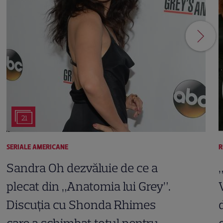
21
SERIALE AMERICANE
R
Sandra Oh dezvăluie de ce a
plecat din „Anatomia lui Grey”.
Discuția cu Shonda Rhimes