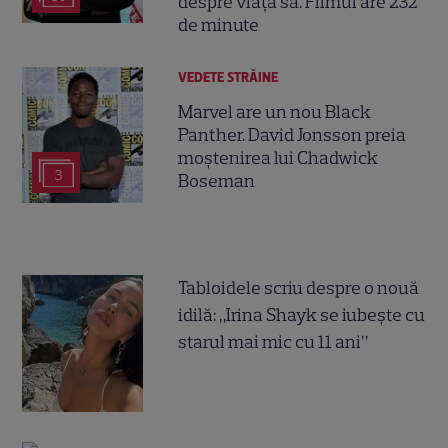
despre viața sa. Filmul are 232
de minute
VEDETE STRĂINE
Marvel are un nou Black
Panther. David Jonsson preia
moștenirea lui Chadwick
3
Boseman
Tabloidele scriu despre o nouă
idilă: „Irina Shayk se iubește cu
starul mai mic cu 11 ani”