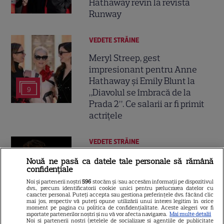
Hathaway revin la revista
Runway
VEDETE STRĂINE
Meryl Streep, gest
impresionant pentru Anne
Hathaway și Emily Blunt la
9
„Diavolul se îmbracă de la
Prada 2”. Ce salarii ar fi primit
actrițele
VEDETE STRĂINE
Tom Holland, decizie radicală
Nouă ne pasă ca datele tale personale să rămână
confidențiale
pentru noul său film! Ce
promisiune a făcut actorul
Noi și partenerii noștri
596
stocăm și/sau accesăm informații pe dispozitivul
dvs., precum identificatorii cookie unici pentru prelucrarea datelor cu
13
după momentele virale în care
caracter personal. Puteți accepta sau gestiona preferințele dvs. făcând clic
mai jos, respectiv vă puteți opune utilizării unui interes legitim în orice
a făcut senzație prin dans
moment pe pagina cu politica de confidențialitate. Aceste alegeri vor fi
raportate partenerilor noștri și nu vă vor afecta navigarea.
Mai multe detalii
Noi si partenerii nostri (retelele de socializare si agentiile de publicitate