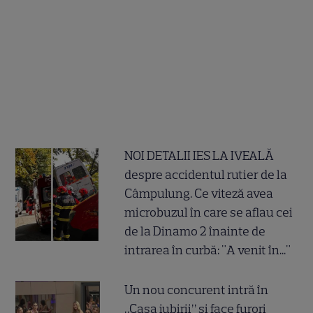
NOI DETALII IES LA IVEALĂ
despre accidentul rutier de la
Câmpulung. Ce viteză avea
microbuzul în care se aflau cei
de la Dinamo 2 înainte de
intrarea în curbă: "A venit în..."
Un nou concurent intră în
„Casa iubirii” și face furori