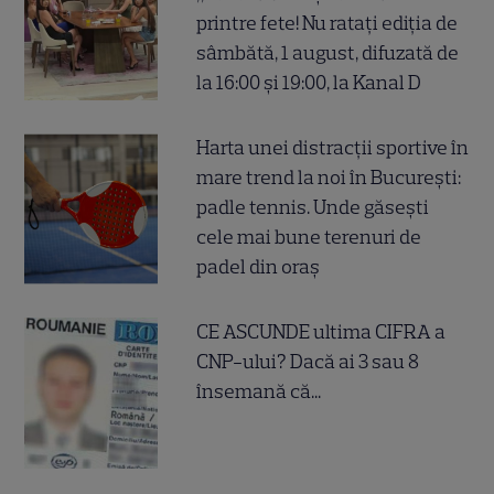
printre fete! Nu ratați ediția de
sâmbătă, 1 august, difuzată de
la 16:00 și 19:00, la Kanal D
Harta unei distracții sportive în
mare trend la noi în București:
padle tennis. Unde găsești
cele mai bune terenuri de
padel din oraș
CE ASCUNDE ultima CIFRA a
CNP-ului? Dacă ai 3 sau 8
însemană că...