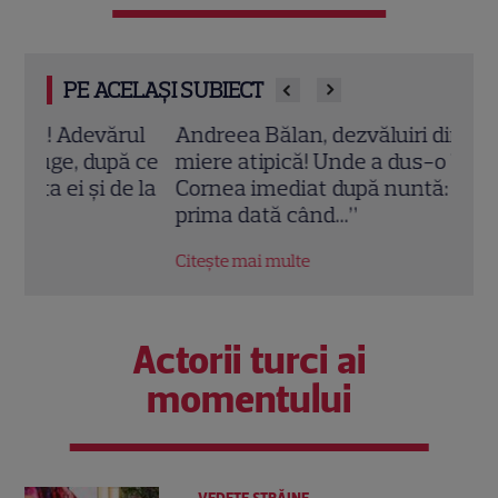
PE ACELAȘI SUBIECT
ul
Andreea Bălan, dezvăluiri din luna de
Andr
ă ce
miere atipică! Unde a dus-o Victor
Ruge
e la
Cornea imediat după nuntă: „Este pentru
până
prima dată când...”
disp
Citește mai multe
Citeș
Actorii turci ai
momentului