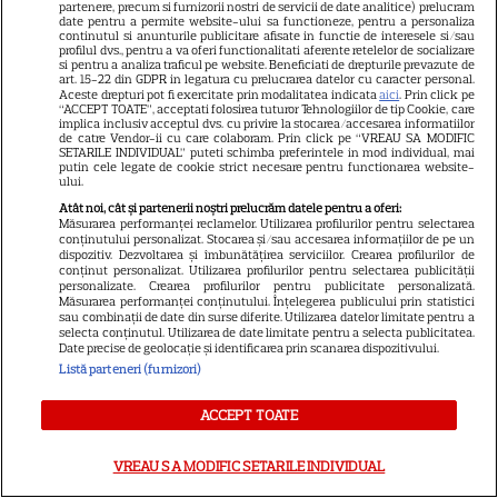
partenere, precum si furnizorii nostri de servicii de date analitice) prelucram
SKYSHOWTIME
date pentru a permite website-ului sa functioneze, pentru a personaliza
continutul si anunturile publicitare afisate in functie de interesele si/sau
profilul dvs., pentru a va oferi functionalitati aferente retelelor de socializare
Scarlett Johansson și Kristin
si pentru a analiza traficul pe website. Beneficiati de drepturile prevazute de
Scott Thomas, din nou mamă
art. 15-22 din GDPR in legatura cu prelucrarea datelor cu caracter personal.
Aceste drepturi pot fi exercitate prin modalitatea indicata
aici
. Prin click pe
și fiică pe ecran în „My
“ACCEPT TOATE”, acceptati folosirea tuturor Tehnologiilor de tip Cookie, care
implica inclusiv acceptul dvs. cu privire la stocarea/accesarea informatiilor
13
Mother's Wedding”. Când
de catre Vendor-ii cu care colaboram. Prin click pe “VREAU SA MODIFIC
SETARILE INDIVIDUAL” puteti schimba preferintele in mod individual, mai
apare filmul pe SkyShowtime
putin cele legate de cookie strict necesare pentru functionarea website-
ului.
Atât noi, cât și partenerii noștri prelucrăm datele pentru a oferi:
PRIME VIDEO
Măsurarea performanței reclamelor. Utilizarea profilurilor pentru selectarea
conținutului personalizat. Stocarea și/sau accesarea informațiilor de pe un
Jamie Campbell Bower, starul
dispozitiv. Dezvoltarea și îmbunătățirea serviciilor. Crearea profilurilor de
conținut personalizat. Utilizarea profilurilor pentru selectarea publicității
din „Stranger Things”, intră în
personalizate. Crearea profilurilor pentru publicitate personalizată.
universul „Stăpânul Inelelor”.
Măsurarea performanței conținutului. Înțelegerea publicului prin statistici
sau combinații de date din surse diferite. Utilizarea datelor limitate pentru a
9
Ce rol legendar va interpreta în
selecta conținutul. Utilizarea de date limitate pentru a selecta publicitatea.
Date precise de geolocație și identificarea prin scanarea dispozitivului.
sezonul 3
Listă parteneri (furnizori)
NETFLIX
ACCEPT TOATE
„Palatul de Est”, noul fenomen
VREAU SA MODIFIC SETARILE INDIVIDUAL
coreean de pe Netflix: Regele