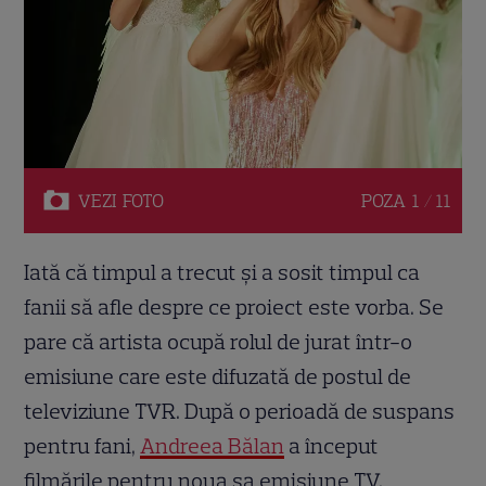
VEZI
FOTO
POZA
1 / 11
Iată că timpul a trecut și a sosit timpul ca
fanii să afle despre ce proiect este vorba. Se
pare că artista ocupă rolul de jurat într-o
emisiune care este difuzată de postul de
televiziune TVR. După o perioadă de suspans
pentru fani,
Andreea Bălan
a început
filmările pentru noua sa emisiune TV.