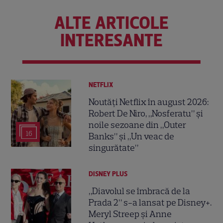
ALTE ARTICOLE
INTERESANTE
NETFLIX
Noutăți Netflix în august 2026:
Robert De Niro, „Nosferatu” și
noile sezoane din „Outer
16
Banks” și „Un veac de
singurătate”
DISNEY PLUS
„Diavolul se îmbracă de la
Prada 2” s-a lansat pe Disney+.
Meryl Streep și Anne