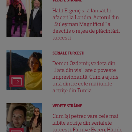
VEDETE STRĂINE
Halit Ergenç s-a lansat în
afaceri la Londra: Actorul din
„Suleyman Magnificul” a
deschis o rețea de plăcintării
turcești
SERIALE TURCEŞTI
Demet Özdemir, vedeta din
„Fata din vis”, are o poveste
impresionantă. Cum a ajuns
12
una dintre cele mai iubite
actrițe din Turcia
VEDETE STRĂINE
Cum își petrec vara cele mai
iubite actrițe din serialele
turcești. Fahriye Evcen, Hande