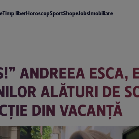
te
Timp liber
Horoscop
Sport
Shop
eJobs
Imobiliare
S!” ANDREEA ESCA, 
ILOR ALĂTURI DE SOC
ECȚIE DIN VACANȚĂ