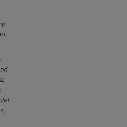
 și
au
.
ând
x,
e
plet
a,