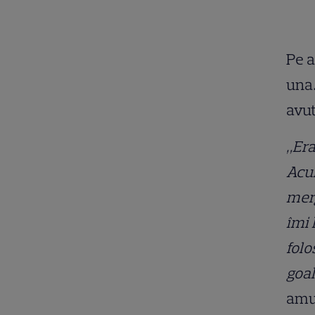
Pe a
una…
avut
„Era
Acum
merg
îmi 
folo
goal
amuz