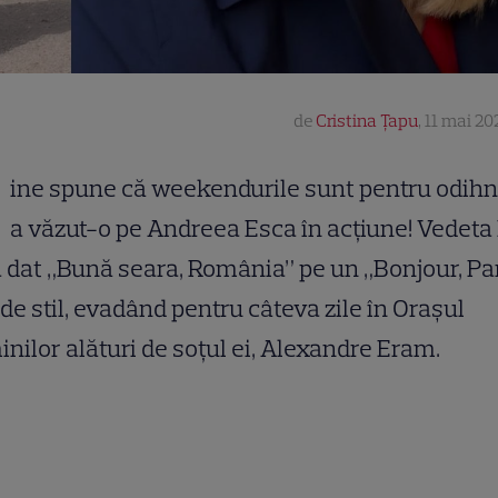
de
Cristina Țapu
,
11 mai 202
ine spune că weekendurile sunt pentru odihn
a văzut-o pe Andreea Esca în acțiune! Vedet
 dat „Bună seara, România” pe un „Bonjour, Par
 de stil, evadând pentru câteva zile în Orașul
nilor alături de soțul ei, Alexandre Eram.