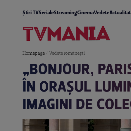
Știri TV
Seriale
Streaming
Cinema
Vedete
Actualita
Homepage
/
Vedete româneşti
„BONJOUR, PARI
ÎN ORAȘUL LUMIN
IMAGINI DE COL