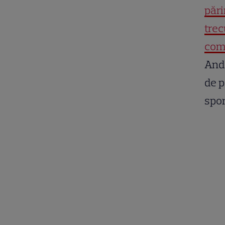
pări
trec
come
Ando
de p
spor