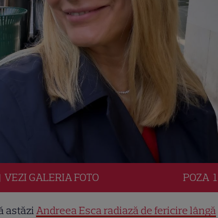
VEZI
GALERIA
FOTO
POZA
1
ă astăzi
Andreea Esca radiază de fericire lângă