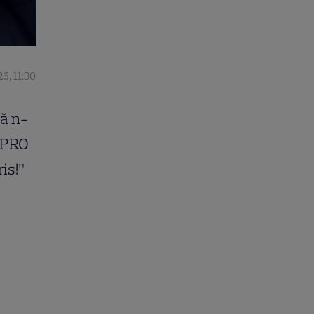
6, 11:30
ă n-
a PRO
is!”