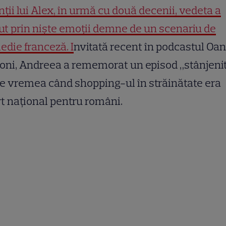
nții lui Alex, în urmă cu două decenii, vedeta a
ut prin niște emoții demne de un scenariu de
die franceză. I
nvitată recent în podcastul Oan
ni, Andreea a rememorat un episod „stânjeni
e vremea când shopping-ul în străinătate era
t național pentru români.