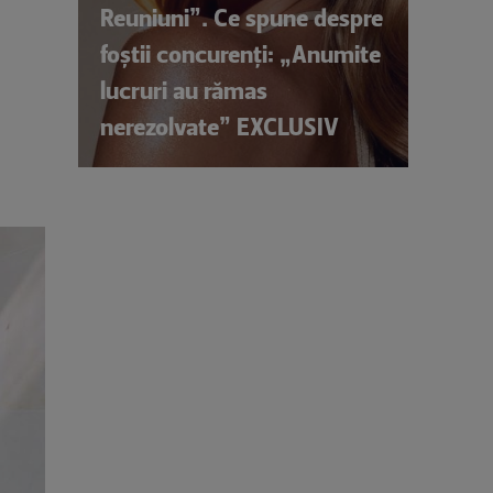
Reuniuni”. Ce spune despre
foștii concurenți: „Anumite
lucruri au rămas
nerezolvate” EXCLUSIV