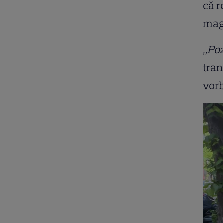
că r
mag
„Poz
tran
vorb