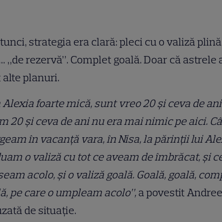
tunci, strategia era clară: pleci cu o valiză plină
 „de rezervă”. Complet goală. Doar că astrele 
 alte planuri.
 Alexia foarte mică, sunt vreo 20 și ceva de ani
 20 și ceva de ani nu era mai nimic pe aici. C
eam în vacanță vara, în Nisa, la părinții lui Ale
luam o valiză cu tot ce aveam de îmbrăcat, și c
seam acolo, și o valiză goală. Goală, goală, com
ă, pe care o umpleam acolo”,
a povestit Andree
ată de situație.