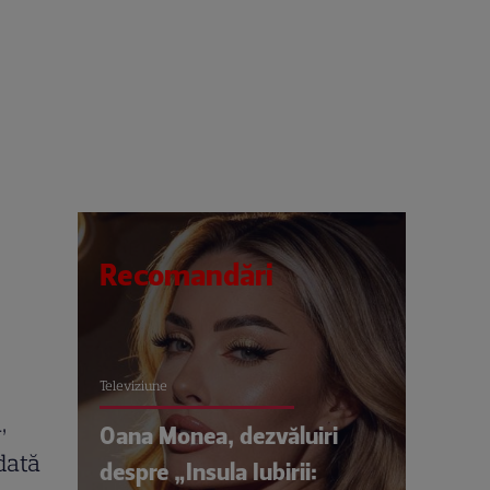
Recomandări
Televiziune
,
Oana Monea, dezvăluiri
 dată
despre „Insula Iubirii: