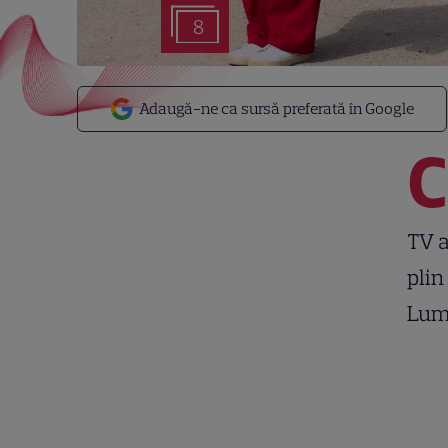
8
Adaugă-ne ca sursă preferată în Google
C
TV a
plin
Lumi