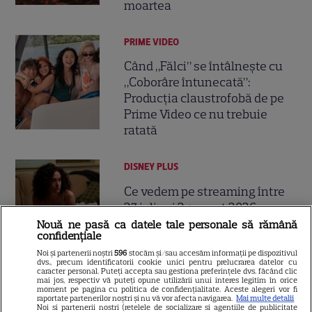
moartea
PRIME VIDEO
Când „Fălci” se întâlnește cu
„Coborâre întunecată”:
Producția claustrofobă de pe
Prime Video ce nu trebuie
ratată
DISNEY PLUS
Ce vedem pe streaming între
27 iulie și 2 august 2026:
Diavolul se îmbracă de la Prada
Nouă ne pasă ca datele tale personale să rămână
confidențiale
18
2 pe Disney+ și mari noutăți
Noi și partenerii noștri
596
stocăm și/sau accesăm informații pe dispozitivul
Netflix
dvs., precum identificatorii cookie unici pentru prelucrarea datelor cu
caracter personal. Puteți accepta sau gestiona preferințele dvs. făcând clic
mai jos, respectiv vă puteți opune utilizării unui interes legitim în orice
moment pe pagina cu politica de confidențialitate. Aceste alegeri vor fi
NETFLIX
raportate partenerilor noștri și nu vă vor afecta navigarea.
Mai multe detalii
Noi si partenerii nostri (retelele de socializare si agentiile de publicitate