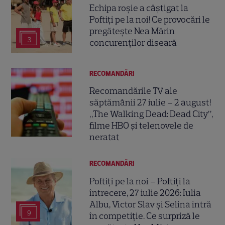
Echipa roșie a câștigat la
Poftiți pe la noi! Ce provocări le
pregătește Nea Mărin
3
concurenților diseară
RECOMANDĂRI
Recomandările TV ale
săptămânii 27 iulie – 2 august!
„The Walking Dead: Dead City”,
filme HBO și telenovele de
neratat
RECOMANDĂRI
Poftiți pe la noi – Poftiți la
întrecere, 27 iulie 2026: Iulia
Albu, Victor Slav și Selina intră
9
în competiție. Ce surpriză le