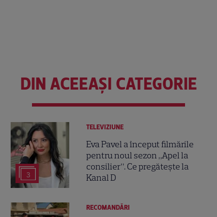
DIN ACEEAȘI CATEGORIE
TELEVIZIUNE
Eva Pavel a început filmările
pentru noul sezon „Apel la
consilier”. Ce pregătește la
3
Kanal D
RECOMANDĂRI