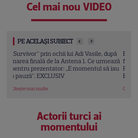
Cel mai nou VIDEO
PE ACELAȘI SUBIECT
upă
Bianca Stoica dă cărțile pe față după
Câți
ează
finala Survivor! Ce spune despre Lucian
Ante
 iau
Popa și singurul lui duel real, cel cu Aris
a câ
Eram
Citeș
Citește mai multe
Actorii turci ai
momentului