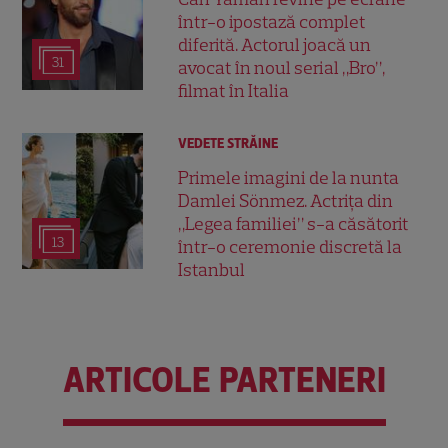
într-o ipostază complet
diferită. Actorul joacă un
31
avocat în noul serial „Bro”,
filmat în Italia
VEDETE STRĂINE
Primele imagini de la nunta
Damlei Sönmez. Actrița din
„Legea familiei” s-a căsătorit
13
într-o ceremonie discretă la
Istanbul
ARTICOLE PARTENERI