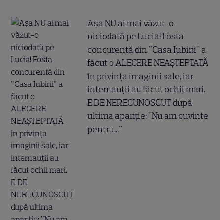
Așa NU ai mai văzut-o
niciodată pe Lucia! Fosta
concurentă din "Casa Iubirii" a
făcut o ALEGERE NEAȘTEPTATĂ
în privința imaginii sale, iar
internauții au făcut ochii mari.
E DE NERECUNOSCUT după
ultima apariție: "Nu am cuvinte
pentru..."