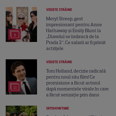
VEDETE STRĂINE
Meryl Streep, gest
impresionant pentru Anne
Hathaway și Emily Blunt la
9
„Diavolul se îmbracă de la
Prada 2”. Ce salarii ar fi primit
actrițele
VEDETE STRĂINE
Tom Holland, decizie radicală
pentru noul său film! Ce
promisiune a făcut actorul
13
după momentele virale în care
a făcut senzație prin dans
SKYSHOWTIME