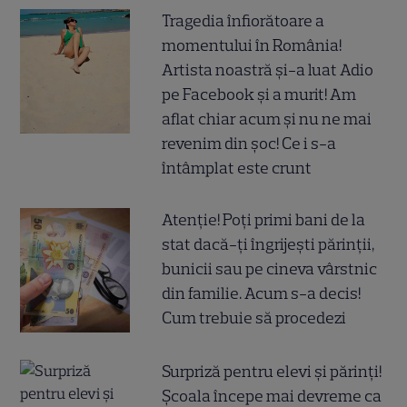
Tragedia înfiorătoare a
momentului în România!
Artista noastră și-a luat Adio
pe Facebook și a murit! Am
aflat chiar acum și nu ne mai
revenim din șoc! Ce i s-a
întâmplat este crunt
Atenție! Poți primi bani de la
stat dacă-ți îngrijești părinții,
bunicii sau pe cineva vârstnic
din familie. Acum s-a decis!
Cum trebuie să procedezi
Surpriză pentru elevi și părinți!
Școala începe mai devreme ca