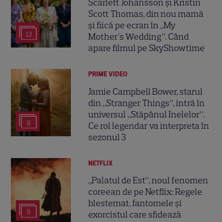
Scarlett Johansson și Kristin
Scott Thomas, din nou mamă
și fiică pe ecran în „My
13
Mother's Wedding”. Când
apare filmul pe SkyShowtime
PRIME VIDEO
Jamie Campbell Bower, starul
din „Stranger Things”, intră în
universul „Stăpânul Inelelor”.
9
Ce rol legendar va interpreta în
sezonul 3
NETFLIX
„Palatul de Est”, noul fenomen
coreean de pe Netflix: Regele
blestemat, fantomele și
5
exorcistul care sfidează