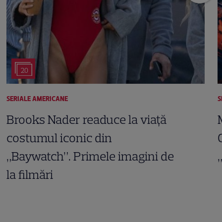
20
SERIALE AMERICANE
S
Brooks Nader readuce la viață
costumul iconic din
„Baywatch”. Primele imagini de
la filmări