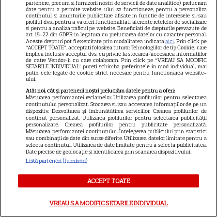
Josh Hartnett revine pe Netflix
partenere, precum si furnizorii nostri de servicii de date analitice) prelucram
date pentru a permite website-ului sa functioneze, pentru a personaliza
în thrillerul „Below”! Noutăți
continutul si anunturile publicitare afisate in functie de interesele si/sau
profilul dvs., pentru a va oferi functionalitati aferente retelelor de socializare
majore despre premiile Emmy
si pentru a analiza traficul pe website. Beneficiati de drepturile prevazute de
art. 15-22 din GDPR in legatura cu prelucrarea datelor cu caracter personal.
și noul serial Dan Brown
Aceste drepturi pot fi exercitate prin modalitatea indicata
aici
. Prin click pe
“ACCEPT TOATE”, acceptati folosirea tuturor Tehnologiilor de tip Cookie, care
implica inclusiv acceptul dvs. cu privire la stocarea/accesarea informatiilor
de catre Vendor-ii cu care colaboram. Prin click pe “VREAU SA MODIFIC
DISNEY PLUS
SETARILE INDIVIDUAL” puteti schimba preferintele in mod individual, mai
putin cele legate de cookie strict necesare pentru functionarea website-
ului.
Care-i buna și care-i reaua?
Atât noi, cât și partenerii noștri prelucrăm datele pentru a oferi:
Emmy Rossum revine
Măsurarea performanței reclamelor. Utilizarea profilurilor pentru selectarea
spectaculos pe Disney+ în
conținutului personalizat. Stocarea și/sau accesarea informațiilor de pe un
dispozitiv. Dezvoltarea și îmbunătățirea serviciilor. Crearea profilurilor de
3
thrillerul psihologic „Furie și
conținut personalizat. Utilizarea profilurilor pentru selectarea publicității
personalizate. Crearea profilurilor pentru publicitate personalizată.
seducție”
Măsurarea performanței conținutului. Înțelegerea publicului prin statistici
sau combinații de date din surse diferite. Utilizarea datelor limitate pentru a
selecta conținutul. Utilizarea de date limitate pentru a selecta publicitatea.
Date precise de geolocație și identificarea prin scanarea dispozitivului.
ȘTIRI
Listă parteneri (furnizori)
25 de ani de la lansarea
filmului „Stăpânul inelelor:
ACCEPT TOATE
Frăția Inelului”! Cum a creat
Peter Jackson una dintre cele
VREAU SA MODIFIC SETARILE INDIVIDUAL
mai iubite producții fantasy din