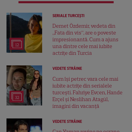
SERIALE TURCEŞTI
Demet Özdemir, vedeta din
„Fata din vis”, are o poveste
impresionantă. Cum a ajuns
12
una dintre cele mai iubite
actrițe din Turcia
VEDETE STRĂINE
Cum își petrec vara cele mai
iubite actrițe din serialele
turcești. Fahriye Evcen, Hande
32
Erçel și Neslihan Atagül,
imagini din vacanță
VEDETE STRĂINE
Can Yaman revine pe ecrane