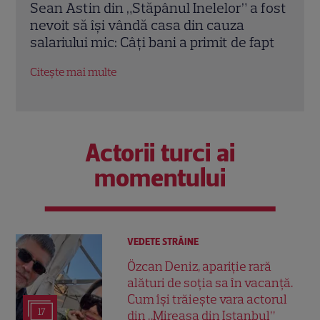
 fost
Elon Musk, atac la adresa regizorului
Marv
premiat cu Oscar care a realizat
Jons
apt
documentarul despre viața sa. Filmul are
Bos
232 de minute
Citeș
Citește mai multe
Actorii turci ai
momentului
VEDETE STRĂINE
Özcan Deniz, apariție rară
alături de soția sa în vacanță.
Cum își trăiește vara actorul
17
din „Mireasa din Istanbul”