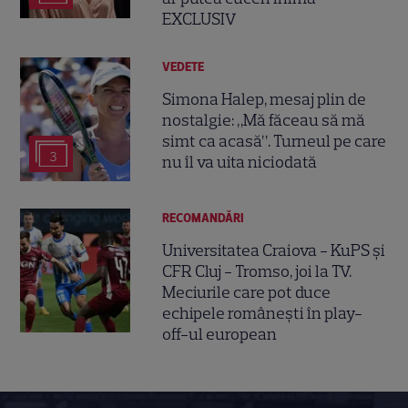
EXCLUSIV
VEDETE
Simona Halep, mesaj plin de
nostalgie: „Mă făceau să mă
simt ca acasă”. Turneul pe care
3
nu îl va uita niciodată
RECOMANDĂRI
Universitatea Craiova - KuPS și
CFR Cluj - Tromso, joi la TV.
Meciurile care pot duce
echipele românești în play-
off-ul european