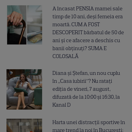
A încasat PENSIA mamei sale
timp de 10 ani, deși femeia era
moartă. CUM A FOST
DESCOPERIT bărbatul de 50 de
ani și ce afacere a deschis cu
banii obținuți? SUMA E
COLOSALĂ
Diana și Ștefan, un nou cuplu
în „Casa iubirii”? Nu ratați
ediția de vineri, 7 august,
difuzată de la 10:00 și 16:30, la
Kanal D
Harta unei distracții sportive în
mare trend la noi în București: