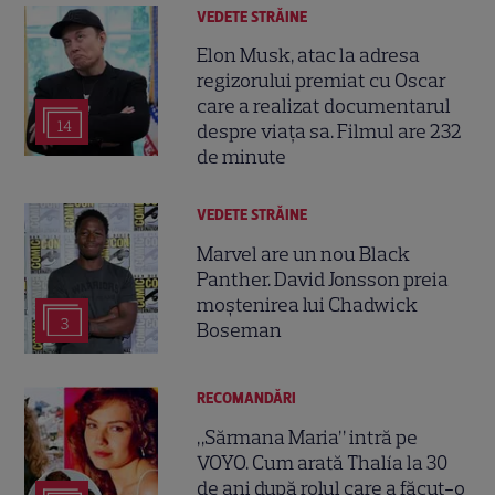
VEDETE STRĂINE
Elon Musk, atac la adresa
regizorului premiat cu Oscar
care a realizat documentarul
14
despre viața sa. Filmul are 232
de minute
VEDETE STRĂINE
Marvel are un nou Black
Panther. David Jonsson preia
moștenirea lui Chadwick
3
Boseman
RECOMANDĂRI
„Sărmana Maria” intră pe
VOYO. Cum arată Thalía la 30
de ani după rolul care a făcut-o