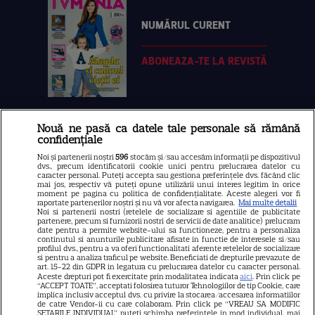
NUMĂRUL CURENT
ABONEAZA-TE LA REVISTĂ
Nouă ne pasă ca datele tale personale să rămână
Libertatea
confidențiale
Libertatea pentru femei
Noi și partenerii noștri
596
stocăm și/sau accesăm informații pe dispozitivul
dvs., precum identificatorii cookie unici pentru prelucrarea datelor cu
GSP
caracter personal. Puteți accepta sau gestiona preferințele dvs. făcând clic
mai jos, respectiv vă puteți opune utilizării unui interes legitim în orice
Știri mondene
moment pe pagina cu politica de confidențialitate. Aceste alegeri vor fi
raportate partenerilor noștri și nu vă vor afecta navigarea.
Mai multe detalii
Noi si partenerii nostri (retelele de socializare si agentiile de publicitate
Avantaje
partenere, precum si furnizorii nostri de servicii de date analitice) prelucram
date pentru a permite website-ului sa functioneze, pentru a personaliza
Elle
continutul si anunturile publicitare afisate in functie de interesele si/sau
profilul dvs., pentru a va oferi functionalitati aferente retelelor de socializare
Unica
si pentru a analiza traficul pe website. Beneficiati de drepturile prevazute de
art. 15-22 din GDPR in legatura cu prelucrarea datelor cu caracter personal.
Retete practice
Aceste drepturi pot fi exercitate prin modalitatea indicata
aici
. Prin click pe
“ACCEPT TOATE”, acceptati folosirea tuturor Tehnologiilor de tip Cookie, care
implica inclusiv acceptul dvs. cu privire la stocarea/accesarea informatiilor
de catre Vendor-ii cu care colaboram. Prin click pe “VREAU SA MODIFIC
SETARILE INDIVIDUAL” puteti schimba preferintele in mod individual, mai