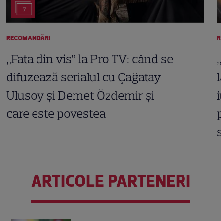
7
RECOMANDĂRI
R
„Fata din vis” la Pro TV: când se
difuzează serialul cu Çağatay
Ulusoy și Demet Özdemir și
care este povestea
ARTICOLE PARTENERI