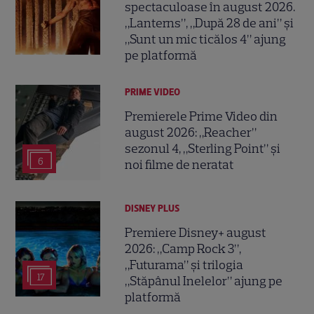
spectaculoase în august 2026.
„Lanterns”, „După 28 de ani” și
„Sunt un mic ticălos 4” ajung
pe platformă
PRIME VIDEO
Premierele Prime Video din
august 2026: „Reacher”
sezonul 4, „Sterling Point” și
6
noi filme de neratat
DISNEY PLUS
Premiere Disney+ august
2026: „Camp Rock 3”,
„Futurama” și trilogia
17
„Stăpânul Inelelor” ajung pe
platformă