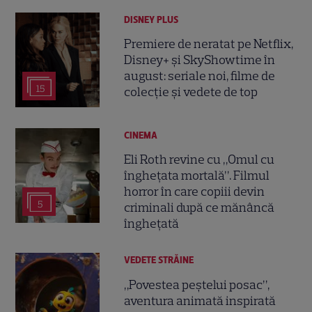
DISNEY PLUS
Premiere de neratat pe Netflix,
Disney+ și SkyShowtime în
august: seriale noi, filme de
15
colecție și vedete de top
CINEMA
Eli Roth revine cu „Omul cu
înghețata mortală”. Filmul
horror în care copiii devin
5
criminali după ce mănâncă
înghețată
VEDETE STRĂINE
„Povestea peștelui posac”,
aventura animată inspirată