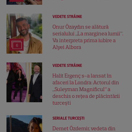
VEDETE STRĂINE
Onur Özaydın se alătură
serialului „La marginea lumii”.
Va interpreta prima iubire a
6
Alyei Albora
VEDETE STRĂINE
Halit Ergenç s-a lansat în
afaceri la Londra: Actorul din
„Suleyman Magnificul” a
deschis o rețea de plăcintării
turcești
SERIALE TURCEŞTI
Demet Özdemir, vedeta din