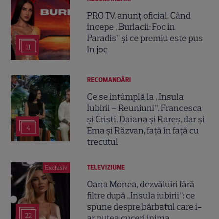
PRO TV, anunț oficial. Când
începe „Burlacii: Foc în
Paradis” și ce premiu este pus
11
în joc
RECOMANDĂRI
Ce se întâmplă la „Insula
Iubirii – Reuniuni”. Francesca
și Cristi, Daiana și Rareș, dar și
4
Ema și Răzvan, față în față cu
trecutul
TELEVIZIUNE
Exclusiv
Oana Monea, dezvăluiri fără
filtre după „Insula iubirii”: ce
spune despre bărbatul care i-
22
ar putea cuceri inima