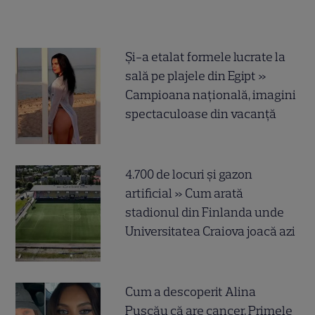
Și-a etalat formele lucrate la
sală pe plajele din Egipt »
Campioana națională, imagini
spectaculoase din vacanță
4.700 de locuri și gazon
artificial » Cum arată
stadionul din Finlanda unde
Universitatea Craiova joacă azi
Cum a descoperit Alina
Pușcău că are cancer. Primele