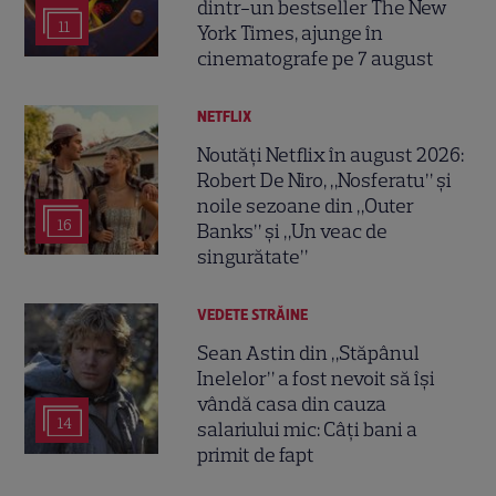
dintr-un bestseller The New
11
York Times, ajunge în
cinematografe pe 7 august
NETFLIX
Noutăți Netflix în august 2026:
Robert De Niro, „Nosferatu” și
noile sezoane din „Outer
16
Banks” și „Un veac de
singurătate”
VEDETE STRĂINE
Sean Astin din „Stăpânul
Inelelor” a fost nevoit să își
vândă casa din cauza
14
salariului mic: Câți bani a
primit de fapt