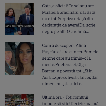
Gata, e oficial! Ce salariu are
Mirabela Grădinaru, dar asta
nu e tot! Surpriza uriașă din
declarația de avere! Da, scrie
negru pe alb! O cheamă…
Cum a descoperit Alina
Pușcău că are cancer. Primele
semne care au trimis-o la
medic. Prietena ei, Olga
Barcari, a povestit tot: „Și în
Asia Express avea cancer, dar
nimeni nu știa, nici ea”
Ultima oră / Toți românii
trebuie să știe! Decizie majoră