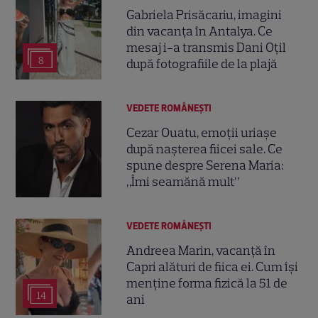
Gabriela Prisăcariu, imagini
din vacanța în Antalya. Ce
mesaj i-a transmis Dani Oțil
8
după fotografiile de la plajă
VEDETE ROMÂNEŞTI
Cezar Ouatu, emoții uriașe
după nașterea fiicei sale. Ce
spune despre Serena Maria:
„Îmi seamănă mult”
VEDETE ROMÂNEŞTI
Andreea Marin, vacanță în
Capri alături de fiica ei. Cum își
menține forma fizică la 51 de
14
ani