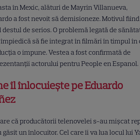
sta în Mexic, alături de Mayrin Villanueva,
rdo a fost nevoit să demisioneze. Motivul fiind
 destul de serios. O problemă legată de sănăta
l împiedică să fie integrat în filmări în timpul în
ucția o impune. Vestea a fost confirmată de
ezentanții actorului pentru People en Espanol.
ne îl înlocuiește pe Eduardo
ñez
are că producătorii telenovelei s-au mișcat re
u găsit un înlocuitor. Cel care îi va lua locul lui 