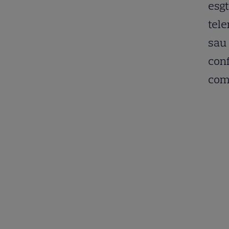
esgt
tele
sau 
conf
com