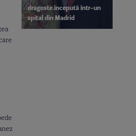
dragoste începută într-un
spital din Madrid
tea
 care
pede
Yanez