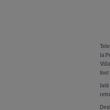
Tele
la P
Vill
fost
Iată
retr
Deși