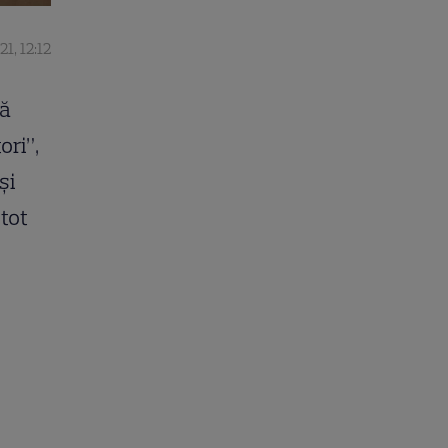
21, 12:12
că
ori”,
și
tot