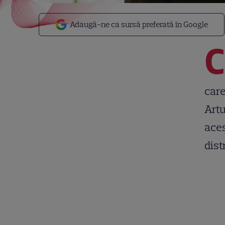
Adaugă-ne ca sursă preferată în Google
C
care
Artu
aces
dist