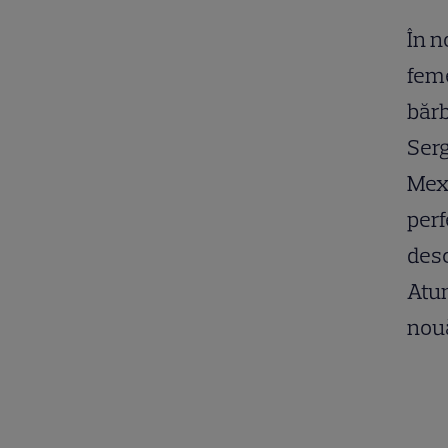
În n
feme
bărb
Serg
Mexi
perf
desc
Atun
nouă