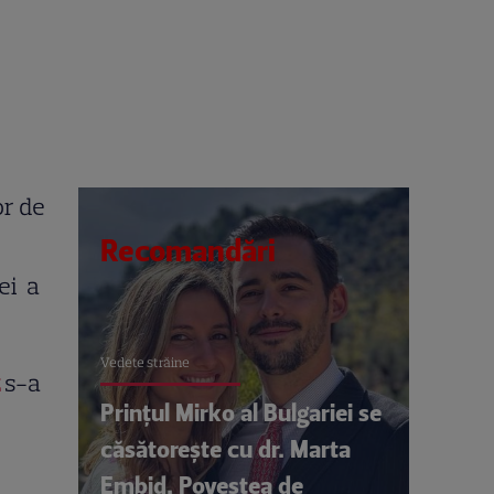
or de
Recomandări
ei a
Vedete străine
s-a
Prințul Mirko al Bulgariei se
căsătorește cu dr. Marta
Embid. Povestea de