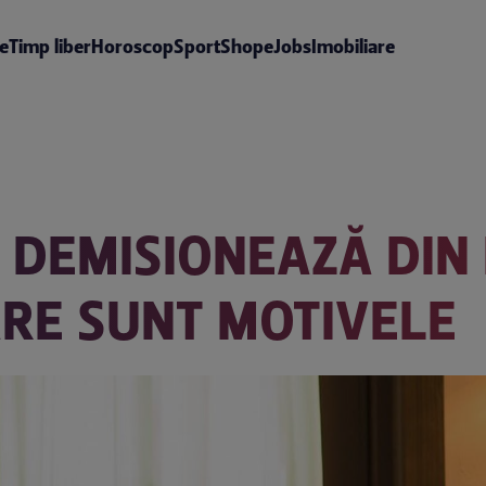
te
Timp liber
Horoscop
Sport
Shop
eJobs
Imobiliare
 DEMISIONEAZĂ DIN
RE SUNT MOTIVELE