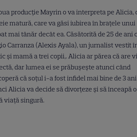
oua producție Mayrin o va interpreta pe Alicia, 
ie matură, care va găsi iubirea în brațele unui
at mai tânăr decât ea. Căsătorită de 25 de ani 
io Carranza (Alexis Ayala), un jurnalist vestit î
c și mamă a trei copii,. Alicia ar părea că are v
ectă, dar lumea ei se prăbușește atunci când
operă că soțul i-a fost infidel mai bine de 3 ani
ci Alicia va decide să divorțeze și să înceapă o
 viață singură.