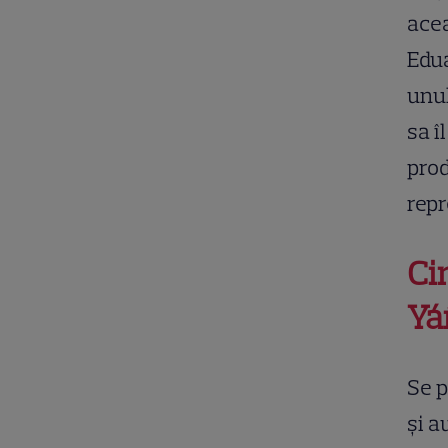
acea
Edua
unul
sa î
prod
repr
Ci
Yá
Se p
și a