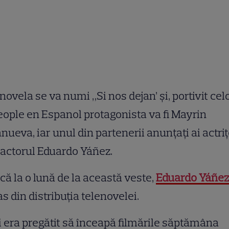
novela se va numi „Si nos dejan’ și, portivit cel
eople en Espanol protagonista va fi Mayrin
anueva, iar unul din partenerii anunțați ai actriț
 actorul Eduardo Yáñez.
 că la o lună de la această veste,
Eduardo Yáñez
as din distribuția telenovelei.
 era pregătit să înceapă filmările săptămâna