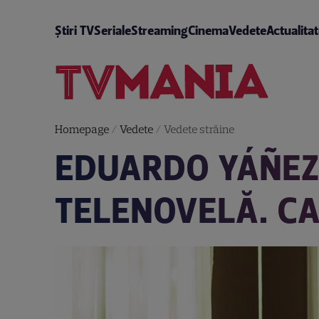
Știri TV
Seriale
Streaming
Cinema
Vedete
Actualita
Homepage
/
Vedete
/
Vedete străine
EDUARDO YÁÑEZ
TELENOVELĂ. CA