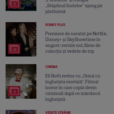
17
„Stăpânul Inelelor” ajung pe
platformă
DISNEY PLUS
Premiere de neratat pe Netflix,
Disney+ și SkyShowtime în
august: seriale noi, filme de
15
colecție și vedete de top
CINEMA
Eli Roth revine cu „Omul cu
înghețata mortală”. Filmul
horror în care copiii devin
5
criminali după ce mănâncă
înghețată
VEDETE STRĂINE