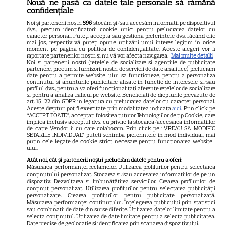
Nouă ne pasă ca datele tale personale să rămână
Libertatea
confidențiale
Libertatea pentru femei
Noi și partenerii noștri
596
stocăm și/sau accesăm informații pe dispozitivul
dvs., precum identificatorii cookie unici pentru prelucrarea datelor cu
GSP
caracter personal. Puteți accepta sau gestiona preferințele dvs. făcând clic
mai jos, respectiv vă puteți opune utilizării unui interes legitim în orice
Știri mondene
moment pe pagina cu politica de confidențialitate. Aceste alegeri vor fi
raportate partenerilor noștri și nu vă vor afecta navigarea.
Mai multe detalii
Noi si partenerii nostri (retelele de socializare si agentiile de publicitate
Avantaje
partenere, precum si furnizorii nostri de servicii de date analitice) prelucram
date pentru a permite website-ului sa functioneze, pentru a personaliza
Elle
continutul si anunturile publicitare afisate in functie de interesele si/sau
profilul dvs., pentru a va oferi functionalitati aferente retelelor de socializare
Unica
si pentru a analiza traficul pe website. Beneficiati de drepturile prevazute de
art. 15-22 din GDPR in legatura cu prelucrarea datelor cu caracter personal.
Retete practice
Aceste drepturi pot fi exercitate prin modalitatea indicata
aici
. Prin click pe
“ACCEPT TOATE”, acceptati folosirea tuturor Tehnologiilor de tip Cookie, care
implica inclusiv acceptul dvs. cu privire la stocarea/accesarea informatiilor
de catre Vendor-ii cu care colaboram. Prin click pe “VREAU SA MODIFIC
SETARILE INDIVIDUAL” puteti schimba preferintele in mod individual, mai
URMĂREȘTE-NE PE
putin cele legate de cookie strict necesare pentru functionarea website-
ului.
Atât noi, cât și partenerii noștri prelucrăm datele pentru a oferi:
Măsurarea performanței reclamelor. Utilizarea profilurilor pentru selectarea
conținutului personalizat. Stocarea și/sau accesarea informațiilor de pe un
dispozitiv. Dezvoltarea și îmbunătățirea serviciilor. Crearea profilurilor de
conținut personalizat. Utilizarea profilurilor pentru selectarea publicității
Copyright
2026
Ringier Romania – Toate Drepturile rezervate
personalizate. Crearea profilurilor pentru publicitate personalizată.
Măsurarea performanței conținutului. Înțelegerea publicului prin statistici
sau combinații de date din surse diferite. Utilizarea datelor limitate pentru a
selecta conținutul. Utilizarea de date limitate pentru a selecta publicitatea.
Date precise de geolocație și identificarea prin scanarea dispozitivului.