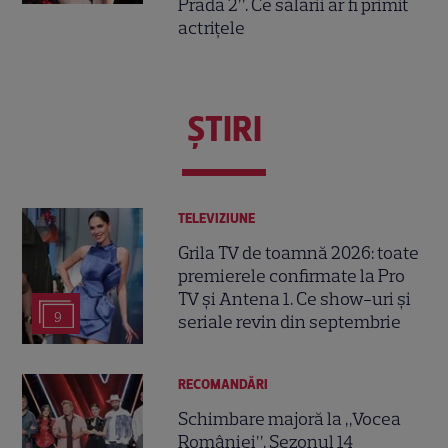
Prada 2”. Ce salarii ar fi primit
actrițele
ŞTIRI
TELEVIZIUNE
Grila TV de toamnă 2026: toate
premierele confirmate la Pro
TV și Antena 1. Ce show-uri și
9
seriale revin din septembrie
RECOMANDĂRI
Schimbare majoră la „Vocea
României”. Sezonul 14