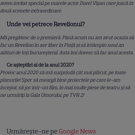
avem invitat special pe marele actor Dorel Vişan care joacă în
două scenete extraordinare.
Unde vei petrece Revelionul?
Mă pregătesc de o premieră. Până acum nu am avut ocazia să
fac un Revelion în aer liber în Piaţă şi să întâmpin noul an
alături de toţi bucureştenii. Asta îmi doresc să fac anul acesta.
Ce aşteptări ai de la anul 2020?
Provoc anul 2020 să mă surprindă cât mai plăcut, pe toate
planurile! Sper să meargă bine proiectele pe care le-am
început, să joc într-un film, în mai multe piese de teatru şi să
ne urmăriţi la Gala Umorului, pe TVR 2!
Urmărește-ne pe
Google News