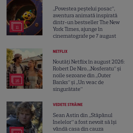
„Povestea peștelui posac”,
aventura animată inspirată
dintr-un bestseller The New
11
York Times, ajunge în
cinematografe pe 7 august
NETFLIX
Noutăți Netflix în august 2026:
Robert De Niro, „Nosferatu” și
noile sezoane din „Outer
16
Banks” și „Un veac de
singurătate”
VEDETE STRĂINE
Sean Astin din „Stăpânul
Inelelor” a fost nevoit să își
vândă casa din cauza