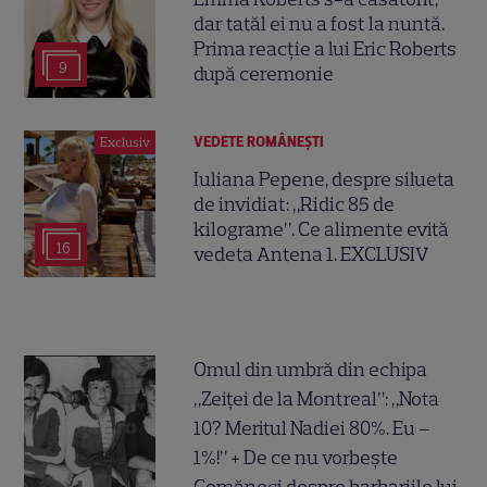
dar tatăl ei nu a fost la nuntă.
Prima reacție a lui Eric Roberts
9
după ceremonie
VEDETE ROMÂNEŞTI
Exclusiv
Iuliana Pepene, despre silueta
de invidiat: „Ridic 85 de
kilograme”. Ce alimente evită
16
vedeta Antena 1. EXCLUSIV
Omul din umbră din echipa
„Zeiței de la Montreal”: „Nota
10? Meritul Nadiei 80%. Eu –
1%!” + De ce nu vorbește