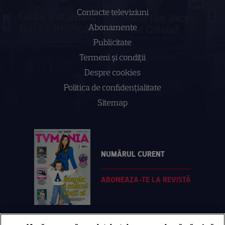
Contacte televiziuni
Abonamente
Publicitate
Termeni și condiții
Despre cookies
Politica de confidenţialitate
Sitemap
NUMĂRUL CURENT
ABONEAZA-TE LA REVISTĂ