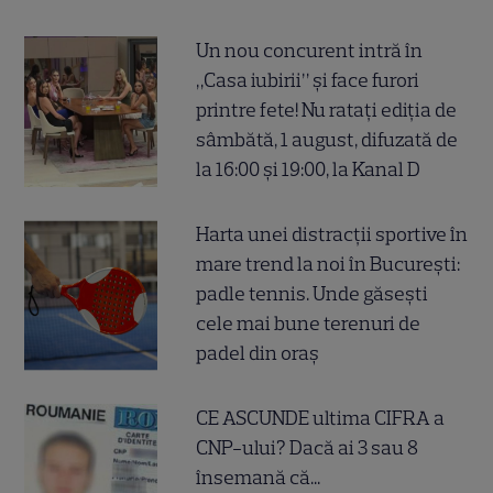
Un nou concurent intră în
„Casa iubirii” și face furori
printre fete! Nu ratați ediția de
sâmbătă, 1 august, difuzată de
la 16:00 și 19:00, la Kanal D
Harta unei distracții sportive în
mare trend la noi în București:
padle tennis. Unde găsești
cele mai bune terenuri de
padel din oraș
CE ASCUNDE ultima CIFRA a
CNP-ului? Dacă ai 3 sau 8
însemană că...