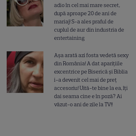
adio în cel mai mare secret,
după aproape 20 de ani de
mariaj! S-a ales praful de
cuplul de aur din industria de
entertaining
Așa arată azi fosta vedetă sexy
din România! A dat aparițiile
excentrice pe Biserică și Biblia
i-a devenit cel mai de preț
accesoriu! Uită-te bine la ea, îți
dai seama cine e în poză? Ai
văzut-o ani de zile la TV!!