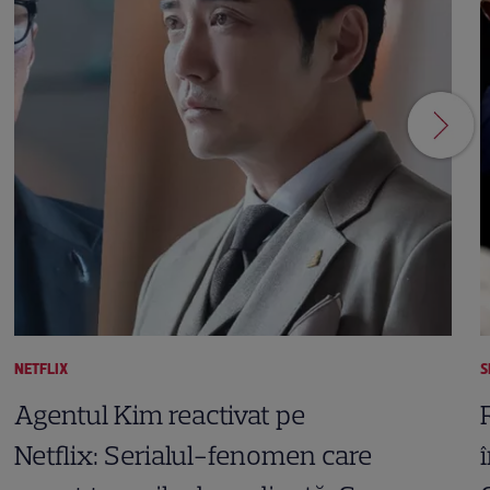
NETFLIX
S
Agentul Kim reactivat pe
Netflix: Serialul-fenomen care