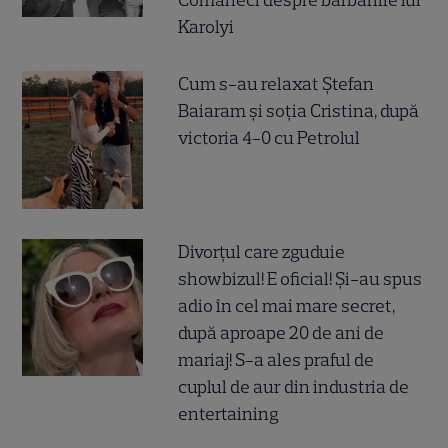
Comăneci despre barbariile lui
Karolyi
Cum s-au relaxat Ștefan
Baiaram și soția Cristina, după
victoria 4-0 cu Petrolul
Divorțul care zguduie
showbizul! E oficial! Și-au spus
adio în cel mai mare secret,
după aproape 20 de ani de
mariaj! S-a ales praful de
cuplul de aur din industria de
entertaining