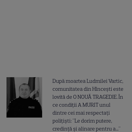
După moartea Ludmilei Vartic,
comunitatea din Hîncești este
lovită de O NOUĂ TRAGEDIE. În
ce condiții A MURIT unul
dintre cei mai respectați
polițiști: "Le dorim putere,
credință și alinare pentru a..."