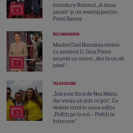
introduce Butonul „A doua
4
șansă” și un avantaj pentru
Pavel Bartoș
RECOMANDĂRI
MasterChef România revine
cu sezonul 11. Gina Pistol
anunță un sezon „dus la un alt
7
nivel”
TELEVIZIUNE
„Îmi este frică de Nea Mărin,
dar vreau să arăt ce pot”. Ce
vedete intră în noua ediție
3
„Poftiți pe la noi – Poftiți la
întrecere”