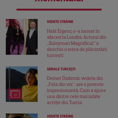
VEDETE STRĂINE
Halit Ergenç s-a lansat în
afaceri la Londra: Actorul din
„Suleyman Magnificul” a
deschis o rețea de plăcintării
turcești
SERIALE TURCEŞTI
Demet Özdemir, vedeta din
„Fata din vis”, are o poveste
impresionantă. Cum a ajuns
12
una dintre cele mai iubite
actrițe din Turcia
VEDETE STRĂINE