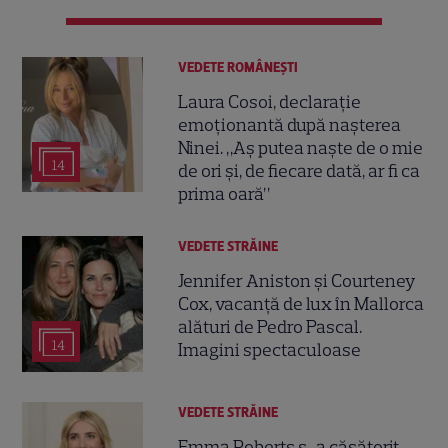
VEDETE ROMÂNEŞTI
Laura Cosoi, declarație
emoționantă după nașterea
Ninei. „Aș putea naște de o mie
14
de ori și, de fiecare dată, ar fi ca
prima oară”
VEDETE STRĂINE
Jennifer Aniston și Courteney
Cox, vacanță de lux în Mallorca
alături de Pedro Pascal.
14
Imagini spectaculoase
VEDETE STRĂINE
Emma Roberts s-a căsătorit,