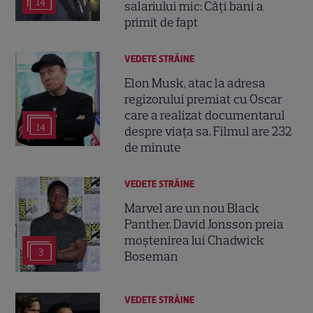
14
salariului mic: Câți bani a
primit de fapt
VEDETE STRĂINE
Elon Musk, atac la adresa
regizorului premiat cu Oscar
care a realizat documentarul
14
despre viața sa. Filmul are 232
de minute
VEDETE STRĂINE
Marvel are un nou Black
Panther. David Jonsson preia
moștenirea lui Chadwick
3
Boseman
VEDETE STRĂINE