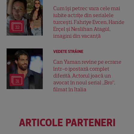
Cum își petrec vara cele mai
iubite actrițe din serialele
turcești. Fahriye Evcen, Hande
32
Erçel și Neslihan Atagül,
imagini din vacanță
VEDETE STRĂINE
Can Yaman revine pe ecrane
într-o ipostază complet
diferită. Actorul joacă un
31
avocat în noul serial „Bro”,
filmat în Italia
ARTICOLE PARTENERI