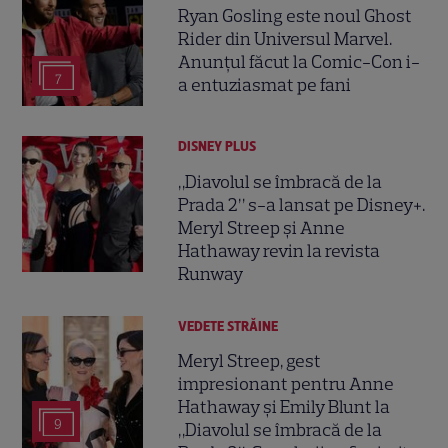
Ryan Gosling este noul Ghost
Rider din Universul Marvel.
Anunțul făcut la Comic-Con i-
7
a entuziasmat pe fani
DISNEY PLUS
„Diavolul se îmbracă de la
Prada 2” s-a lansat pe Disney+.
Meryl Streep și Anne
Hathaway revin la revista
Runway
VEDETE STRĂINE
Meryl Streep, gest
impresionant pentru Anne
Hathaway și Emily Blunt la
9
„Diavolul se îmbracă de la