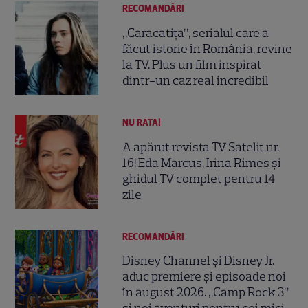
RECOMANDĂRI
„Caracatița”, serialul care a
făcut istorie în România, revine
la TV. Plus un film inspirat
dintr-un caz real incredibil
NU RATA!
A apărut revista TV Satelit nr.
16! Eda Marcus, Irina Rimes și
ghidul TV complet pentru 14
zile
RECOMANDĂRI
Disney Channel și Disney Jr.
aduc premiere și episoade noi
în august 2026. „Camp Rock 3”