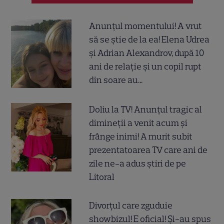
Anunțul momentului! A vrut
să se știe de la ea! Elena Udrea
și Adrian Alexandrov, după 10
ani de relație și un copil rupt
din soare au...
Doliu la TV! Anunțul tragic al
dimineții a venit acum și
frânge inimi! A murit subit
prezentatoarea TV care ani de
zile ne-a adus știri de pe
Litoral
Divorțul care zguduie
showbizul! E oficial! Și-au spus