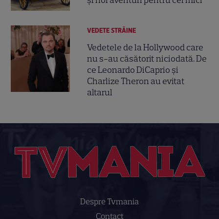
și noi aventuri pentru cei mici
VEDETE STRĂINE
Vedetele de la Hollywood care
nu s-au căsătorit niciodată. De
ce Leonardo DiCaprio și
Charlize Theron au evitat
altarul
Despre Tvmania
Contact