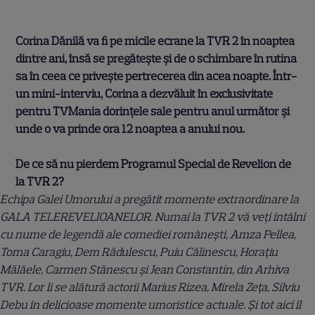
Corina Dănilă va fi pe micile ecrane la TVR 2 în noaptea
dintre ani, însă se pregătește și de o schimbare în rutina
sa în ceea ce privește pertrecerea din acea noapte. Într-
un mini-interviu, Corina a dezvăluit în exclusivitate
pentru TVMania dorințele sale pentru anul următor și
unde o va prinde ora 12 noaptea a anului nou.
De ce să nu pierdem Programul Special de Revelion de
la TVR 2?
Echipa Galei Umorului a pregătit momente extraordinare la
GALA TELEREVELIOANELOR. Numai la TVR 2 vă veţi întâlni
cu nume de legendă ale comediei româneşti, Amza Pellea,
Toma Caragiu, Dem Rădulescu, Puiu Călinescu, Horaţiu
Mălăele, Carmen Stănescu şi Jean Constantin, din Arhiva
TVR. Lor li se alătură actorii Marius Rizea, Mirela Zeţa, Silviu
Debu în delicioase momente umoristice actuale. Şi tot aici îl