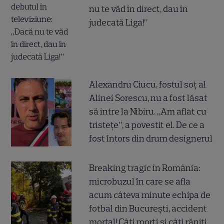
nu te văd în direct, dau în
judecată Liga!”
Alexandru Ciucu, fostul soț al
Alinei Sorescu, nu a fost lăsat
să intre la Nibiru. „Am aflat cu
tristețe”, a povestit el. De ce a
fost întors din drum designerul
Breaking tragic în România:
microbuzul în care se afla
acum câteva minute echipa de
fotbal din București, accident
mortal! Câți morți și câți răniți