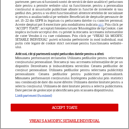
partenere, precum si furnizorii nostri de servicii de date analitice) prelucram
date pentru a permite website-ului sa functioneze, pentru a personaliza
continutul si anunturile publicitare afisate in functie de interesele si/sau
Postul Sfintei Mării – Postul
profilul dvs., pentru a va oferi functionalitati aferente retelelor de socializare
si pentru a analiza traficul pe website. Beneficiati de drepturile prevazute de
Adormirii Maicii Domnului. Ce
art. 15-22 din GDPR in legatura cu prelucrarea datelor cu caracter personal.
Aceste drepturi pot fi exercitate prin modalitatea indicata
aici
. Prin click pe
se mănâncă în post
“ACCEPT TOATE”, acceptati folosirea tuturor Tehnologiilor de tip Cookie, care
implica inclusiv acceptul dvs. cu privire la stocarea/accesarea informatiilor
de catre Vendor-ii cu care colaboram. Prin click pe “VREAU SA MODIFIC
SETARILE INDIVIDUAL” puteti schimba preferintele in mod individual, mai
putin cele legate de cookie strict necesare pentru functionarea website-
ului.
Atât noi, cât și partenerii noștri prelucrăm datele pentru a oferi:
Măsurarea performanței reclamelor. Utilizarea profilurilor pentru selectarea
conținutului personalizat. Stocarea și/sau accesarea informațiilor de pe un
Ce vase de gătit îți trebuie
dispozitiv. Dezvoltarea și îmbunătățirea serviciilor. Crearea profilurilor de
conținut personalizat. Utilizarea profilurilor pentru selectarea publicității
dacă te muți singur – ustensile
personalizate. Crearea profilurilor pentru publicitate personalizată.
Măsurarea performanței conținutului. Înțelegerea publicului prin statistici
pe care trebuie să le ai în
sau combinații de date din surse diferite. Utilizarea datelor limitate pentru a
selecta conținutul. Utilizarea de date limitate pentru a selecta publicitatea.
bucătărie
Date precise de geolocație și identificarea prin scanarea dispozitivului.
Listă parteneri (furnizori)
ACCEPT TOATE
VREAU SA MODIFIC SETARILE INDIVIDUAL