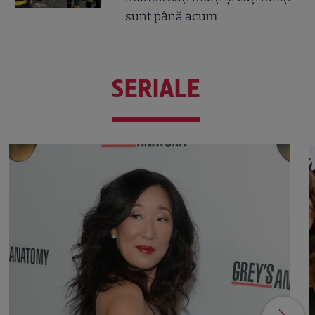
sunt până acum
SERIALE