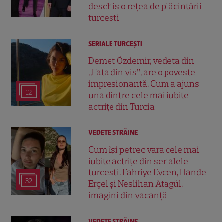
deschis o rețea de plăcintării
turcești
SERIALE TURCEŞTI
Demet Özdemir, vedeta din
„Fata din vis”, are o poveste
impresionantă. Cum a ajuns
12
una dintre cele mai iubite
actrițe din Turcia
VEDETE STRĂINE
Cum își petrec vara cele mai
iubite actrițe din serialele
turcești. Fahriye Evcen, Hande
32
Erçel și Neslihan Atagül,
imagini din vacanță
VEDETE STRĂINE