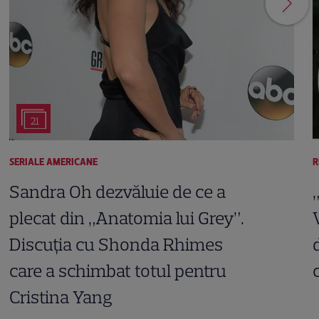
21
SERIALE AMERICANE
R
Sandra Oh dezvăluie de ce a
plecat din „Anatomia lui Grey”.
Discuția cu Shonda Rhimes
care a schimbat totul pentru
Cristina Yang