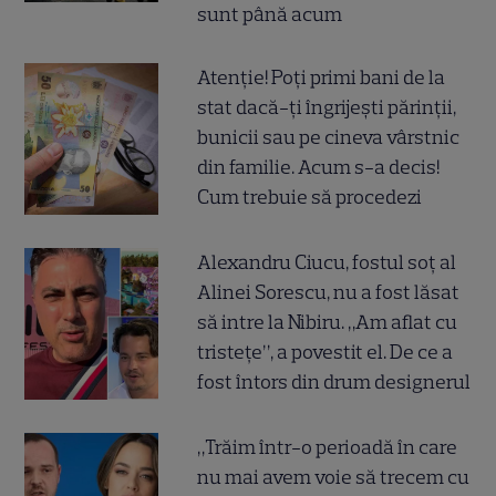
sunt până acum
Atenție! Poți primi bani de la
stat dacă-ți îngrijești părinții,
bunicii sau pe cineva vârstnic
din familie. Acum s-a decis!
Cum trebuie să procedezi
Alexandru Ciucu, fostul soț al
Alinei Sorescu, nu a fost lăsat
să intre la Nibiru. „Am aflat cu
tristețe”, a povestit el. De ce a
fost întors din drum designerul
„Trăim într-o perioadă în care
nu mai avem voie să trecem cu