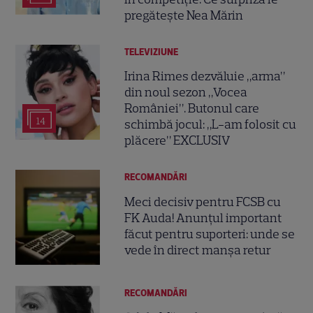
pregătește Nea Mărin
TELEVIZIUNE
Irina Rimes dezvăluie „arma”
din noul sezon „Vocea
României”. Butonul care
14
schimbă jocul: „L-am folosit cu
plăcere” EXCLUSIV
RECOMANDĂRI
Meci decisiv pentru FCSB cu
FK Auda! Anunțul important
făcut pentru suporteri: unde se
vede în direct manșa retur
RECOMANDĂRI