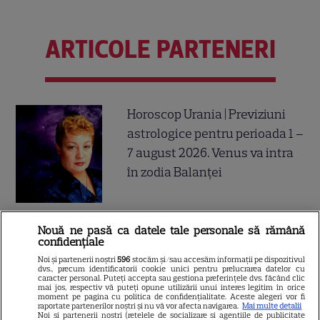
ARTICOLE PARTENERI
Horoscop Urania | Previziuni
astrologice pentru perioada 1 –
7 august 2026. Venus va intra
în zodia Balanței
Nouă ne pasă ca datele tale personale să rămână
Ulei de perilla – ce este și ce
confidențiale
beneficii are
Noi și partenerii noștri
596
stocăm și/sau accesăm informații pe dispozitivul
dvs., precum identificatorii cookie unici pentru prelucrarea datelor cu
caracter personal. Puteți accepta sau gestiona preferințele dvs. făcând clic
mai jos, respectiv vă puteți opune utilizării unui interes legitim în orice
moment pe pagina cu politica de confidențialitate. Aceste alegeri vor fi
raportate partenerilor noștri și nu vă vor afecta navigarea.
Mai multe detalii
Noi si partenerii nostri (retelele de socializare si agentiile de publicitate