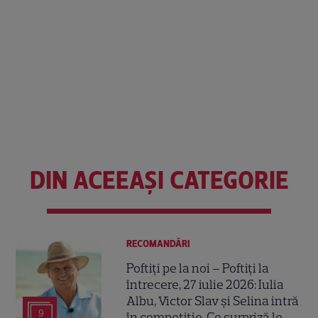
DIN ACEEAȘI CATEGORIE
RECOMANDĂRI
Poftiți pe la noi – Poftiți la
întrecere, 27 iulie 2026: Iulia
Albu, Victor Slav și Selina intră
9
în competiție. Ce surpriză le