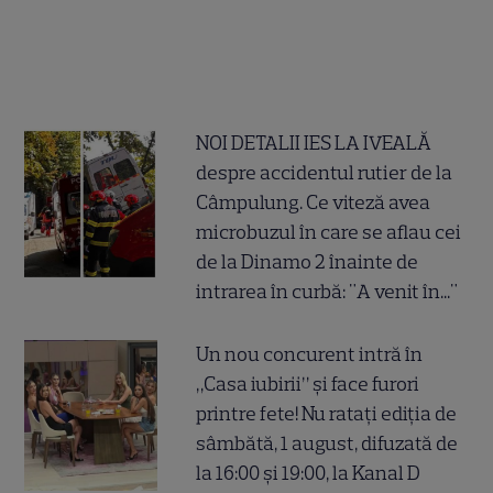
NOI DETALII IES LA IVEALĂ
despre accidentul rutier de la
Câmpulung. Ce viteză avea
microbuzul în care se aflau cei
de la Dinamo 2 înainte de
intrarea în curbă: "A venit în..."
Un nou concurent intră în
„Casa iubirii” și face furori
printre fete! Nu ratați ediția de
sâmbătă, 1 august, difuzată de
la 16:00 și 19:00, la Kanal D