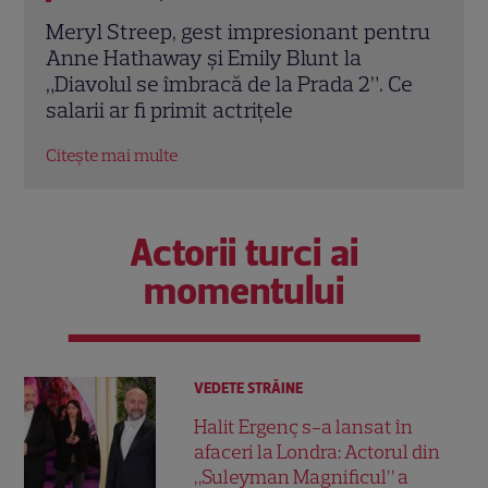
ntru
Tom Holland, decizie radicală pentru
Scar
noul său film! Ce promisiune a făcut
Thom
Ce
actorul după momentele virale în care a
în „
făcut senzație prin dans
film
Citește mai multe
Citeș
Actorii turci ai
momentului
VEDETE STRĂINE
Halit Ergenç s-a lansat în
afaceri la Londra: Actorul din
„Suleyman Magnificul” a