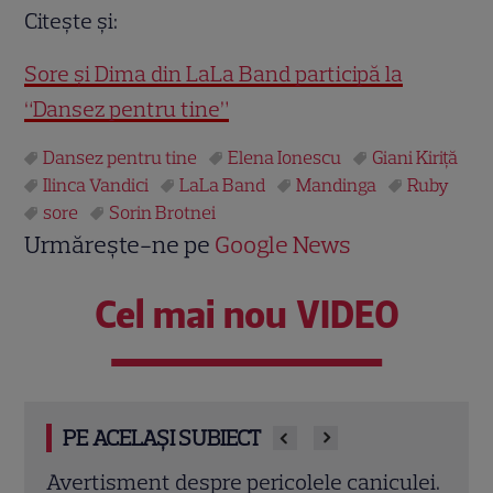
Citeşte şi:
Sore şi Dima din LaLa Band participă la
“Dansez pentru tine”
Dansez pentru tine
Elena Ionescu
Giani Kiriţă
Ilinca Vandici
LaLa Band
Mandinga
Ruby
sore
Sorin Brotnei
Urmărește-ne pe
Google News
Cel mai nou VIDEO
PE ACELAȘI SUBIECT
ulei.
Ilinca Vandici, apariție spectaculoasă în
Tran