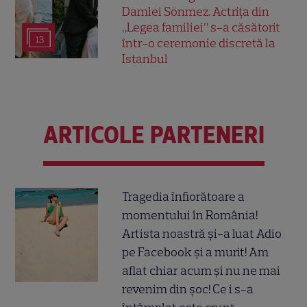
Damlei Sönmez. Actrița din
„Legea familiei” s-a căsătorit
13
într-o ceremonie discretă la
Istanbul
ARTICOLE PARTENERI
Tragedia înfiorătoare a
momentului în România!
Artista noastră și-a luat Adio
pe Facebook și a murit! Am
aflat chiar acum și nu ne mai
revenim din șoc! Ce i s-a