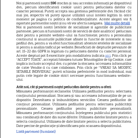
Libertatea pentru femei
Noi și partenerii noștri
596
stocăm și/sau accesăm informații pe dispozitivul
dvs., precum identificatorii cookie unici pentru prelucrarea datelor cu
GSP
caracter personal. Puteți accepta sau gestiona preferințele dvs. făcând clic
mai jos, respectiv vă puteți opune utilizării unui interes legitim în orice
Știri mondene
moment pe pagina cu politica de confidențialitate. Aceste alegeri vor fi
raportate partenerilor noștri și nu vă vor afecta navigarea.
Mai multe detalii
Noi si partenerii nostri (retelele de socializare si agentiile de publicitate
Avantaje
partenere, precum si furnizorii nostri de servicii de date analitice) prelucram
date pentru a permite website-ului sa functioneze, pentru a personaliza
Elle
continutul si anunturile publicitare afisate in functie de interesele si/sau
profilul dvs., pentru a va oferi functionalitati aferente retelelor de socializare
Unica
si pentru a analiza traficul pe website. Beneficiati de drepturile prevazute de
art. 15-22 din GDPR in legatura cu prelucrarea datelor cu caracter personal.
Retete practice
Aceste drepturi pot fi exercitate prin modalitatea indicata
aici
. Prin click pe
“ACCEPT TOATE”, acceptati folosirea tuturor Tehnologiilor de tip Cookie, care
implica inclusiv acceptul dvs. cu privire la stocarea/accesarea informatiilor
de catre Vendor-ii cu care colaboram. Prin click pe “VREAU SA MODIFIC
SETARILE INDIVIDUAL” puteti schimba preferintele in mod individual, mai
URMĂREȘTE-NE PE
putin cele legate de cookie strict necesare pentru functionarea website-
ului.
Atât noi, cât și partenerii noștri prelucrăm datele pentru a oferi:
Măsurarea performanței reclamelor. Utilizarea profilurilor pentru selectarea
conținutului personalizat. Stocarea și/sau accesarea informațiilor de pe un
dispozitiv. Dezvoltarea și îmbunătățirea serviciilor. Crearea profilurilor de
conținut personalizat. Utilizarea profilurilor pentru selectarea publicității
Copyright
2026
Ringier Romania – Toate Drepturile rezervate
personalizate. Crearea profilurilor pentru publicitate personalizată.
Măsurarea performanței conținutului. Înțelegerea publicului prin statistici
sau combinații de date din surse diferite. Utilizarea datelor limitate pentru a
selecta conținutul. Utilizarea de date limitate pentru a selecta publicitatea.
Date precise de geolocație și identificarea prin scanarea dispozitivului.
Listă parteneri (furnizori)
Pariază responsabil! Decizia ONJN nr. 821/25.09.2025.