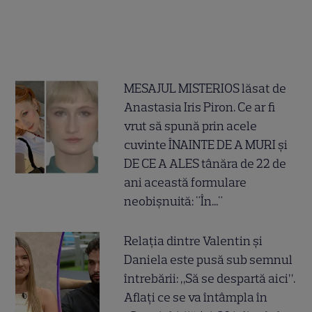
MESAJUL MISTERIOS lăsat de
Anastasia Iris Piron. Ce ar fi
vrut să spună prin acele
cuvinte ÎNAINTE DE A MURI și
DE CE A ALES tânăra de 22 de
ani această formulare
neobișnuită: "În..."
Relația dintre Valentin și
Daniela este pusă sub semnul
întrebării: „Să se despartă aici”.
Aflați ce se va întâmpla în