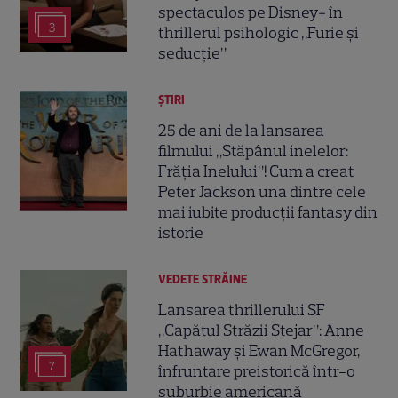
spectaculos pe Disney+ în
3
thrillerul psihologic „Furie și
seducție”
ȘTIRI
25 de ani de la lansarea
filmului „Stăpânul inelelor:
Frăția Inelului”! Cum a creat
Peter Jackson una dintre cele
mai iubite producții fantasy din
istorie
VEDETE STRĂINE
Lansarea thrillerului SF
„Capătul Străzii Stejar”: Anne
Hathaway și Ewan McGregor,
7
înfruntare preistorică într-o
suburbie americană