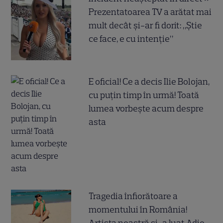
Prezentatoarea TV a arătat mai
mult decât și-ar fi dorit: „Știe
ce face, e cu intenție”
E oficial! Ce a decis Ilie Bolojan,
cu puțin timp în urmă! Toată
lumea vorbește acum despre
asta
Tragedia înfiorătoare a
momentului în România!