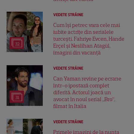
VEDETE STRĂINE
Cum își petrec vara cele mai
iubite actrițe din serialele
turcești. Fahriye Evcen, Hande
32
Erçel și Neslihan Atagül,
imagini din vacanță
VEDETE STRĂINE
Can Yaman revine pe ecrane
într-o ipostază complet
diferită. Actorul joacă un
31
avocat în noul serial „Bro”,
filmat în Italia
VEDETE STRĂINE
Primele imagini de la nunta