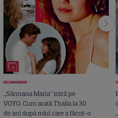
18
RECOMANDĂRI
S
„Sărmana Maria” intră pe
VOYO. Cum arată Thalía la 30
de ani după rolul care a făcut-o