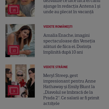
dezvăluie ce face fiica ei când
ajunge în redacția Antena 1 și
16
unde au plecat în vacanță
VEDETE ROMÂNEŞTI
Amalia Enache, imagini
spectaculoase din Veneția
alături de fiica ei. Dorința
10
împlinită după 10 ani
VEDETE STRĂINE
Meryl Streep, gest
impresionant pentru Anne
Hathaway și Emily Blunt la
9
„Diavolul se îmbracă de la
Prada 2”. Ce salarii ar fi primit
actrițele