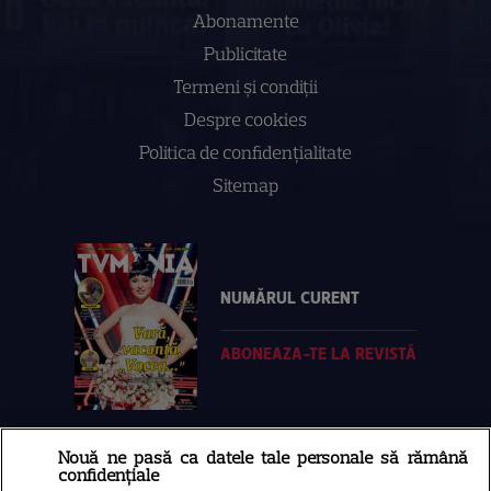
Abonamente
Publicitate
Termeni și condiții
Despre cookies
Politica de confidenţialitate
Sitemap
NUMĂRUL CURENT
ABONEAZA-TE LA REVISTĂ
Nouă ne pasă ca datele tale personale să rămână
Libertatea
confidențiale