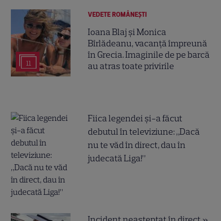
VEDETE ROMÂNEŞTI
Ioana Blaj și Monica
Bîrlădeanu, vacanță împreună
în Grecia. Imaginile de pe barcă
11
au atras toate privirile
Fiica legendei și-a făcut
debutul în televiziune: „Dacă
nu te văd în direct, dau în
judecată Liga!”
Incident neașteptat în direct »