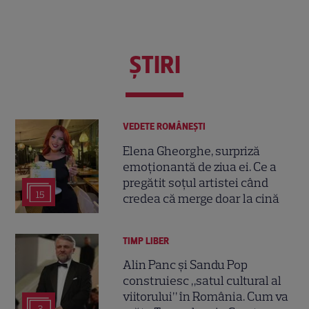
ŞTIRI
VEDETE ROMÂNEŞTI
Elena Gheorghe, surpriză
emoționantă de ziua ei. Ce a
pregătit soțul artistei când
15
credea că merge doar la cină
TIMP LIBER
Alin Panc și Sandu Pop
construiesc „satul cultural al
viitorului” în România. Cum va