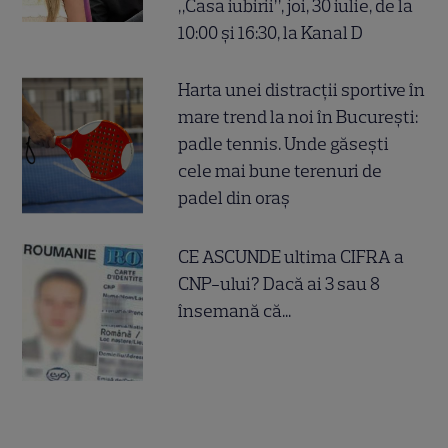
„Casa iubirii”, joi, 30 iulie, de la
10:00 și 16:30, la Kanal D
Harta unei distracții sportive în
mare trend la noi în București:
padle tennis. Unde găsești
cele mai bune terenuri de
padel din oraș
CE ASCUNDE ultima CIFRA a
CNP-ului? Dacă ai 3 sau 8
însemană că...