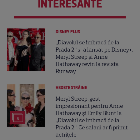
INTERESANTE
DISNEY PLUS
„Diavolul se îmbracă de la
Prada 2” s-a lansat pe Disney+.
Meryl Streep și Anne
Hathaway revin la revista
Runway
VEDETE STRĂINE
Meryl Streep, gest
impresionant pentru Anne
Hathaway și Emily Blunt la
9
„Diavolul se îmbracă de la
Prada 2”. Ce salarii ar fi primit
actrițele