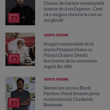
Cheloo, declarație neașteptată
înainte de Asia Express: „Cred
că e singura chestie la care m-
12
am gândit”
VEDETE STRĂINE
Imagini memorabile de la
nunta Prințesei Diana cu
Prințul Charles. Detalii
18
fascinante de la ceremonia
regală din 1981
VEDETE STRĂINE
Marvel are un nou Black
Panther. David Jonsson preia
moștenirea lui Chadwick
3
Boseman