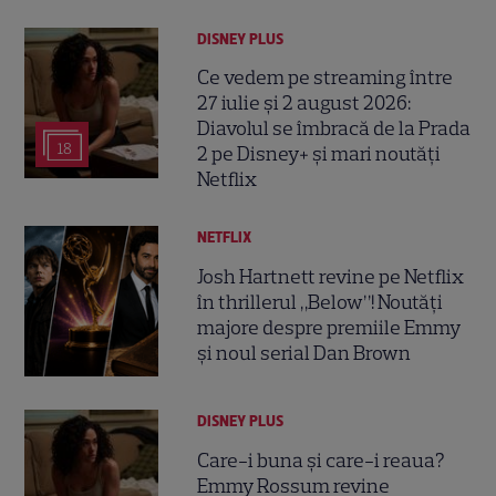
DISNEY PLUS
Ce vedem pe streaming între
27 iulie și 2 august 2026:
Diavolul se îmbracă de la Prada
18
2 pe Disney+ și mari noutăți
Netflix
NETFLIX
Josh Hartnett revine pe Netflix
în thrillerul „Below”! Noutăți
majore despre premiile Emmy
și noul serial Dan Brown
DISNEY PLUS
Care-i buna și care-i reaua?
Emmy Rossum revine