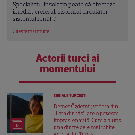
eze
costum de baie! Vedeta trăiește o nouă
5 di
poveste de dragoste după divorț
mai 
Citește mai multe
Citeș
Actorii turci ai
momentului
SERIALE TURCEŞTI
Demet Özdemir, vedeta din
„Fata din vis”, are o poveste
impresionantă. Cum a ajuns
12
una dintre cele mai iubite
actrițe din Turcia