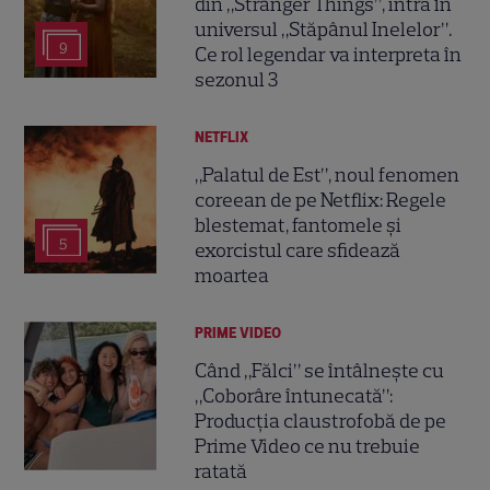
din „Stranger Things”, intră în
universul „Stăpânul Inelelor”.
9
Ce rol legendar va interpreta în
sezonul 3
NETFLIX
„Palatul de Est”, noul fenomen
coreean de pe Netflix: Regele
blestemat, fantomele și
5
exorcistul care sfidează
moartea
PRIME VIDEO
Când „Fălci” se întâlnește cu
„Coborâre întunecată”:
Producția claustrofobă de pe
Prime Video ce nu trebuie
ratată