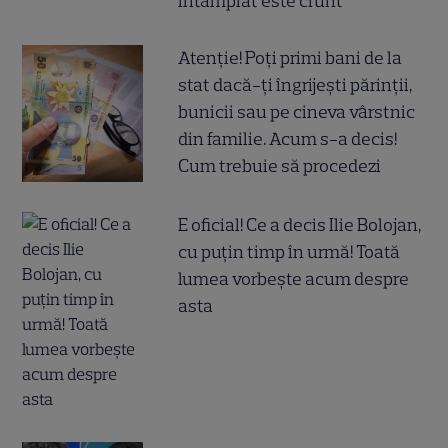
întâmplat este crunt
Atenție! Poți primi bani de la
stat dacă-ți îngrijești părinții,
bunicii sau pe cineva vârstnic
din familie. Acum s-a decis!
Cum trebuie să procedezi
E oficial! Ce a decis Ilie Bolojan,
cu puțin timp în urmă! Toată
lumea vorbește acum despre
asta