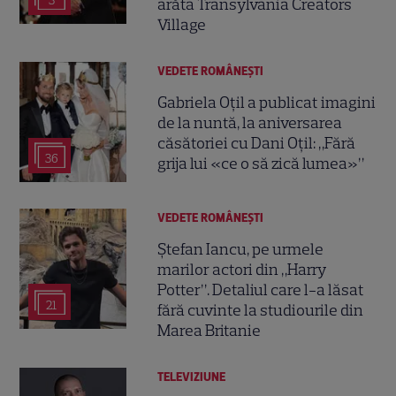
3
arăta Transylvania Creators
Village
VEDETE ROMÂNEŞTI
Gabriela Oțil a publicat imagini
de la nuntă, la aniversarea
căsătoriei cu Dani Oțil: „Fără
36
grija lui «ce o să zică lumea»”
VEDETE ROMÂNEŞTI
Ștefan Iancu, pe urmele
marilor actori din „Harry
Potter”. Detaliul care l-a lăsat
21
fără cuvinte la studiourile din
Marea Britanie
TELEVIZIUNE