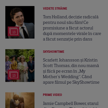
VEDETE STRĂINE
Tom Holland, decizie radicală
pentru noul său film! Ce
promisiune a făcut actorul
13
după momentele virale în care
a făcut senzație prin dans
SKYSHOWTIME
Scarlett Johansson și Kristin
Scott Thomas, din nou mamă
și fiică pe ecran în „My
13
Mother's Wedding”. Când
apare filmul pe SkyShowtime
PRIME VIDEO
Jamie Campbell Bower, starul