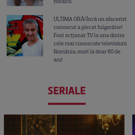
medicii
ULTIMA ORĂ! Încă un afacerist
cunoscut a plecat fulgerător!
Fost acționar TV la una dintre
cele mai cunoscute televiziuni
România, mort la doar 60 de
ani!
SERIALE