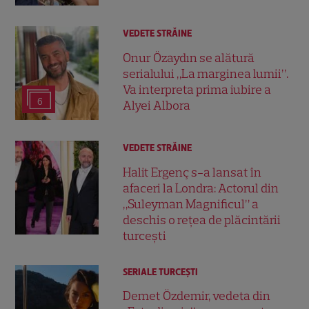
VEDETE STRĂINE
Onur Özaydın se alătură
serialului „La marginea lumii”.
Va interpreta prima iubire a
6
Alyei Albora
VEDETE STRĂINE
Halit Ergenç s-a lansat în
afaceri la Londra: Actorul din
„Suleyman Magnificul” a
deschis o rețea de plăcintării
turcești
SERIALE TURCEŞTI
Demet Özdemir, vedeta din