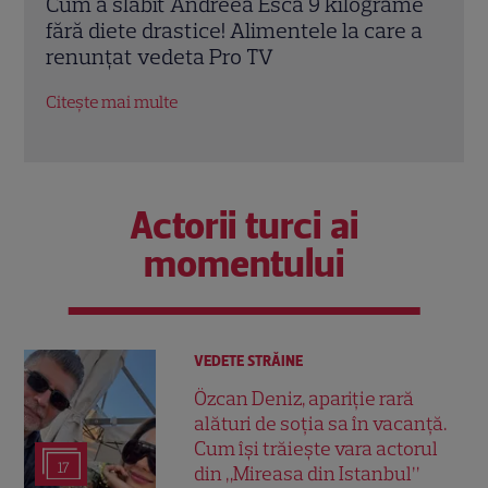
ame
Ioana Ginghină a dezvăluit trucul pe care
Dieta
e a
îl folosește în fiecare fotografie: „Nu mi-e
de a
rușine să recunosc”
de i
Citește mai multe
Citeș
Actorii turci ai
momentului
VEDETE STRĂINE
Özcan Deniz, apariție rară
alături de soția sa în vacanță.
Cum își trăiește vara actorul
17
din „Mireasa din Istanbul”