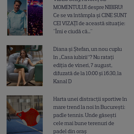
MOMENTULUI despre NIBIRU!
Ce se va întâmpla și CINE SUNT
CEI VIZAȚI de această situație:
"Îmi e ciudă că..."
Diana și Ștefan, un nou cuplu
în „Casa iubirii”? Nu ratați
ediția de vineri, 7 august,
difuzată de la 10:00 și 16:30, la
Kanal D
Harta unei distracții sportive în
mare trend la noi în București:
padle tennis. Unde găsești
cele mai bune terenuri de
padel din oraș