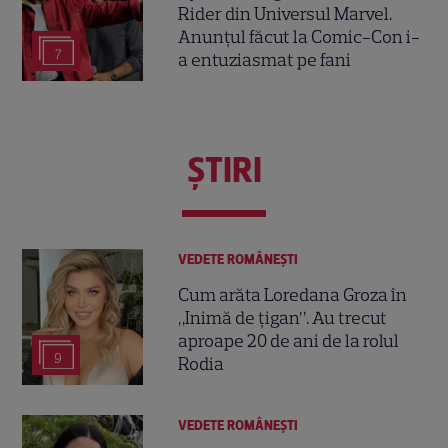
Rider din Universul Marvel.
Anunțul făcut la Comic-Con i-
7
a entuziasmat pe fani
ŞTIRI
VEDETE ROMÂNEŞTI
Cum arăta Loredana Groza în
„Inimă de țigan”. Au trecut
aproape 20 de ani de la rolul
9
Rodia
VEDETE ROMÂNEŞTI