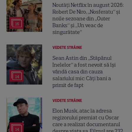
Noutăți Netflix în august 2026:
Robert De Niro, „Nosferatu” și
noile sezoane din „Outer
16
Banks” și „Un veac de
singurătate”
VEDETE STRĂINE
Sean Astin din „Stăpânul
Inelelor” a fost nevoit să își
vândă casa din cauza
14
salariului mic: Câți bani a
primit de fapt
VEDETE STRĂINE
Elon Musk, atac la adresa
regizorului premiat cu Oscar
care a realizat documentarul
14
despre viața sa. Filmul are 232