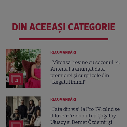
DIN ACEEAȘI CATEGORIE
RECOMANDĂRI
„Mireasa” revine cu sezonul 14.
Antena 1 a anunțat data
premierei și surprizele din
21
„Regatul inimii”
RECOMANDĂRI
„Fata din vis” la Pro TV: când se
difuzează serialul cu Çağatay
Ulusoy și Demet Özdemir și