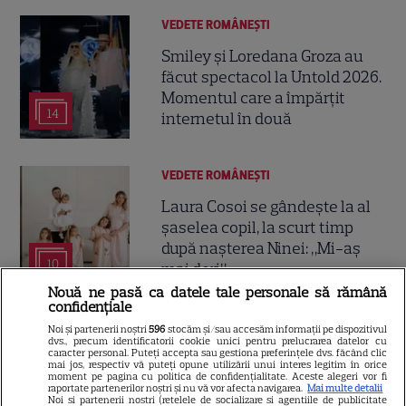
VEDETE ROMÂNEŞTI
Smiley și Loredana Groza au
făcut spectacol la Untold 2026.
Momentul care a împărțit
14
internetul în două
VEDETE ROMÂNEŞTI
Laura Cosoi se gândește la al
șaselea copil, la scurt timp
după nașterea Ninei: „Mi-aș
10
mai dori”
Nouă ne pasă ca datele tale personale să rămână
confidențiale
VEDETE ROMÂNEŞTI
Noi și partenerii noștri
596
stocăm și/sau accesăm informații pe dispozitivul
dvs., precum identificatorii cookie unici pentru prelucrarea datelor cu
caracter personal. Puteți accepta sau gestiona preferințele dvs. făcând clic
Alina Pușcău, mesaj
mai jos, respectiv vă puteți opune utilizării unui interes legitim în orice
emoționant înainte de
moment pe pagina cu politica de confidențialitate. Aceste alegeri vor fi
raportate partenerilor noștri și nu vă vor afecta navigarea.
Mai multe detalii
operație, după diagnosticul de
Noi si partenerii nostri (retelele de socializare si agentiile de publicitate