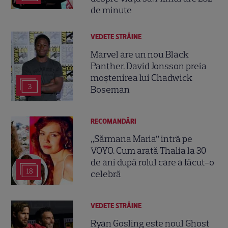
de minute
VEDETE STRĂINE
Marvel are un nou Black
Panther. David Jonsson preia
moștenirea lui Chadwick
3
Boseman
RECOMANDĂRI
„Sărmana Maria” intră pe
VOYO. Cum arată Thalía la 30
de ani după rolul care a făcut-o
18
celebră
VEDETE STRĂINE
Ryan Gosling este noul Ghost