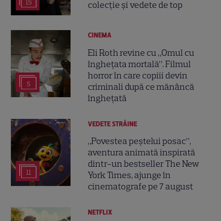
15
colecție și vedete de top
CINEMA
Eli Roth revine cu „Omul cu
înghețata mortală”. Filmul
horror în care copiii devin
5
criminali după ce mănâncă
înghețată
VEDETE STRĂINE
„Povestea peștelui posac”,
aventura animată inspirată
dintr-un bestseller The New
11
York Times, ajunge în
cinematografe pe 7 august
NETFLIX