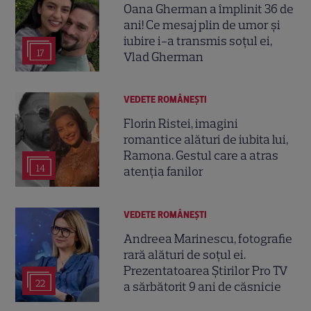
Oana Gherman a împlinit 36 de
ani! Ce mesaj plin de umor și
iubire i-a transmis soțul ei,
17
Vlad Gherman
VEDETE ROMÂNEŞTI
Florin Ristei, imagini
romantice alături de iubita lui,
Ramona. Gestul care a atras
14
atenția fanilor
VEDETE ROMÂNEŞTI
Andreea Marinescu, fotografie
rară alături de soțul ei.
Prezentatoarea Știrilor Pro TV
22
a sărbătorit 9 ani de căsnicie