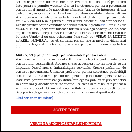
partenere, precum si furnizorii nostri de servicii de date analitice) prelucram
15
cancer: „Am intrat în
date pentru a permite website-ului sa functioneze, pentru a personaliza
continutul si anunturile publicitare afisate in functie de interesele si/sau
metastază”
profilul dvs., pentru a va oferi functionalitati aferente retelelor de socializare
si pentru a analiza traficul pe website. Beneficiati de drepturile prevazute de
art. 15-22 din GDPR in legatura cu prelucrarea datelor cu caracter personal.
Aceste drepturi pot fi exercitate prin modalitatea indicata
aici
. Prin click pe
VEDETE ROMÂNEŞTI
“ACCEPT TOATE”, acceptati folosirea tuturor Tehnologiilor de tip Cookie, care
implica inclusiv acceptul dvs. cu privire la stocarea/accesarea informatiilor
Gina Pistol și Smiley își
de catre Vendor-ii cu care colaboram. Prin click pe “VREAU SA MODIFIC
SETARILE INDIVIDUAL” puteti schimba preferintele in mod individual, mai
construiesc casa visurilor.
putin cele legate de cookie strict necesare pentru functionarea website-
ului.
Primele imagini de pe șantier:
Atât noi, cât și partenerii noștri prelucrăm datele pentru a oferi:
7
„Pasul cel mai important este
Măsurarea performanței reclamelor. Utilizarea profilurilor pentru selectarea
deja gata”
conținutului personalizat. Stocarea și/sau accesarea informațiilor de pe un
dispozitiv. Dezvoltarea și îmbunătățirea serviciilor. Crearea profilurilor de
conținut personalizat. Utilizarea profilurilor pentru selectarea publicității
personalizate. Crearea profilurilor pentru publicitate personalizată.
Măsurarea performanței conținutului. Înțelegerea publicului prin statistici
sau combinații de date din surse diferite. Utilizarea datelor limitate pentru a
selecta conținutul. Utilizarea de date limitate pentru a selecta publicitatea.
Date precise de geolocație și identificarea prin scanarea dispozitivului.
Listă parteneri (furnizori)
ACCEPT TOATE
VREAU SA MODIFIC SETARILE INDIVIDUAL
Despre Tvmania