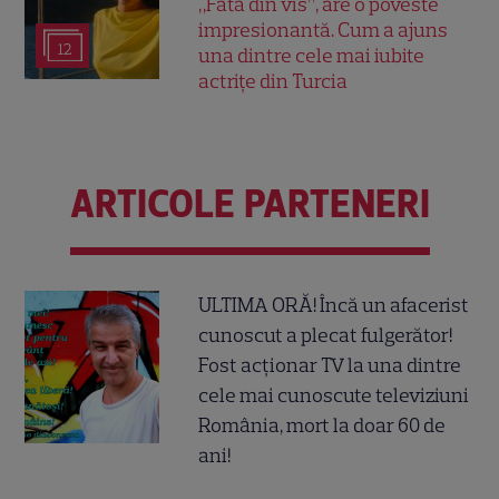
„Fata din vis”, are o poveste
impresionantă. Cum a ajuns
12
una dintre cele mai iubite
actrițe din Turcia
ARTICOLE PARTENERI
ULTIMA ORĂ! Încă un afacerist
cunoscut a plecat fulgerător!
Fost acționar TV la una dintre
cele mai cunoscute televiziuni
România, mort la doar 60 de
ani!