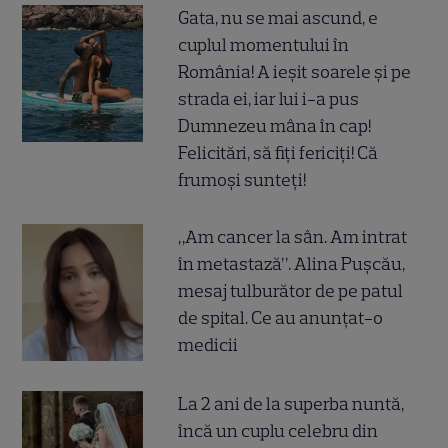
Gata, nu se mai ascund, e
cuplul momentului în
România! A ieșit soarele și pe
strada ei, iar lui i-a pus
Dumnezeu mâna în cap!
Felicitări, să fiți fericiți! Că
frumoși sunteți!
„Am cancer la sân. Am intrat
în metastază”. Alina Pușcău,
mesaj tulburător de pe patul
de spital. Ce au anunțat-o
medicii
La 2 ani de la superba nuntă,
încă un cuplu celebru din