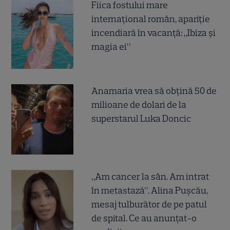
Fiica fostului mare
internațional român, apariție
incendiară în vacanță: „Ibiza și
magia ei”
Anamaria vrea să obțină 50 de
milioane de dolari de la
superstarul Luka Doncic
„Am cancer la sân. Am intrat
în metastază”. Alina Pușcău,
mesaj tulburător de pe patul
de spital. Ce au anunțat-o