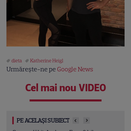
dieta
Katherine Heigl
Urmărește-ne pe
Google News
Cel mai nou VIDEO
PE ACELAȘI SUBIECT