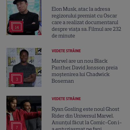
Elon Musk, atac la adresa
regizorului premiat cu Oscar
care a realizat documentarul
14
despre viața sa. Filmul are 232
de minute
VEDETE STRĂINE
Marvel are un nou Black
Panther. David Jonsson preia
moștenirea lui Chadwick
3
Boseman
VEDETE STRĂINE
Ryan Gosling este noul Ghost
Rider din Universul Marvel.
Anunțul făcut la Comic-Con i-
7
a entuziasmat pe fani