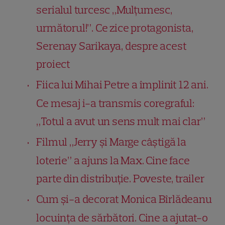
serialul turcesc „Mulțumesc,
următorul!”. Ce zice protagonista,
Serenay Sarikaya, despre acest
proiect
Fiica lui Mihai Petre a împlinit 12 ani.
Ce mesaj i-a transmis coregraful:
„Totul a avut un sens mult mai clar”
Filmul „Jerry și Marge câștigă la
loterie” a ajuns la Max. Cine face
parte din distribuție. Poveste, trailer
Cum și-a decorat Monica Bîrlădeanu
locuința de sărbători. Cine a ajutat-o