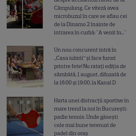
Câmpulung. Ce viteză avea
microbuzul în care se aflau cei
de la Dinamo 2 înainte de
intrarea în curbă: "A venit în..."
Un nou concurent intră în
„Casa iubirii” și face furori
printre fete! Nu ratați ediția de
sâmbătă, 1 august, difuzată de
la 16:00 și 19:00, la Kanal D
Harta unei distracții sportive în
mare trend la noi în București:
padle tennis. Unde găsești
cele mai bune terenuri de
padel din oraș