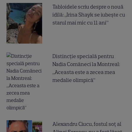
Tabloidele scriu despre o nouă
idilă: „Irina Shayk se iubește cu
starul mai mic cu 11 ani”
Distincție specială pentru
Nadia Comăneci la Montreal:
„Aceasta este a zecea mea
medalie olimpică”
Alexandru Ciucu, fostul soț al
Alinei Sorescu, nu a fost lăsat