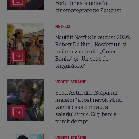
11
York Times, ajunge în
cinematografe pe 7 august
NETFLIX
Noutăți Netflix în august 2026:
Robert De Niro, „Nosferatu” și
noile sezoane din „Outer
16
Banks” și „Un veac de
singurătate”
VEDETE STRĂINE
Sean Astin din „Stăpânul
Inelelor” a fost nevoit să își
vândă casa din cauza
14
salariului mic: Câți bani a
primit de fapt
VEDETE STRĂINE