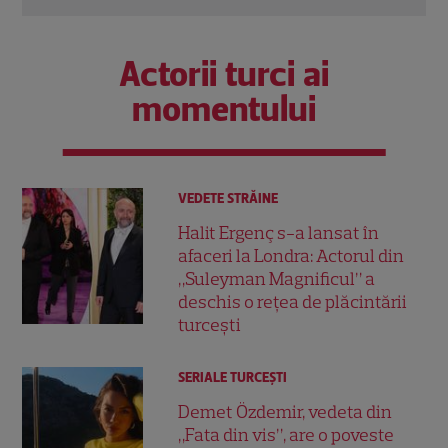
Actorii turci ai
momentului
VEDETE STRĂINE
Halit Ergenç s-a lansat în
afaceri la Londra: Actorul din
„Suleyman Magnificul” a
deschis o rețea de plăcintării
turcești
SERIALE TURCEŞTI
Demet Özdemir, vedeta din
„Fata din vis”, are o poveste