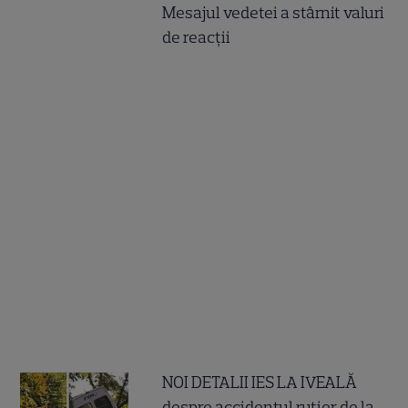
Mesajul vedetei a stârnit valuri
de reacții
NOI DETALII IES LA IVEALĂ
despre accidentul rutier de la