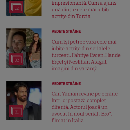
impresionantă. Cum a ajuns
12
una dintre cele mai iubite
actrițe din Turcia
VEDETE STRĂINE
Cum își petrec vara cele mai
iubite actrițe din serialele
turcești. Fahriye Evcen, Hande
32
Erçel și Neslihan Atagül,
imagini din vacanță
VEDETE STRĂINE
Can Yaman revine pe ecrane
într-o ipostază complet
diferită. Actorul joacă un
31
avocat în noul serial „Bro”,
filmat în Italia