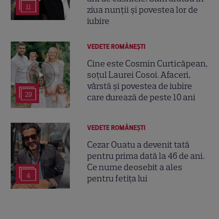
11
ziua nunții și povestea lor de
iubire
VEDETE ROMÂNEŞTI
Cine este Cosmin Curticăpean,
soțul Laurei Cosoi. Afaceri,
vârstă și povestea de iubire
29
care durează de peste 10 ani
VEDETE ROMÂNEŞTI
Cezar Ouatu a devenit tată
pentru prima dată la 46 de ani.
Ce nume deosebit a ales
4
pentru fetița lui