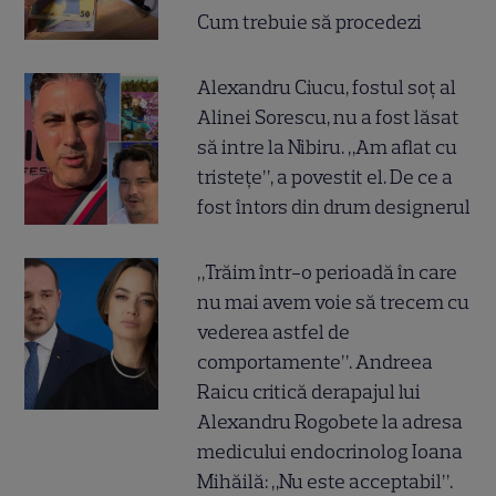
Cum trebuie să procedezi
Alexandru Ciucu, fostul soț al
Alinei Sorescu, nu a fost lăsat
să intre la Nibiru. „Am aflat cu
tristețe”, a povestit el. De ce a
fost întors din drum designerul
„Trăim într-o perioadă în care
nu mai avem voie să trecem cu
vederea astfel de
comportamente”. Andreea
Raicu critică derapajul lui
Alexandru Rogobete la adresa
medicului endocrinolog Ioana
Mihăilă: „Nu este acceptabil”.