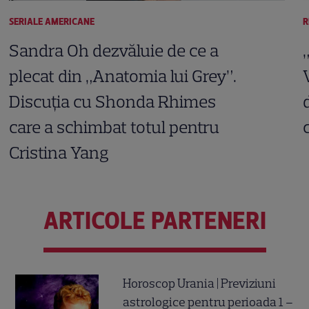
SERIALE AMERICANE
R
Sandra Oh dezvăluie de ce a
plecat din „Anatomia lui Grey”.
Discuția cu Shonda Rhimes
care a schimbat totul pentru
Cristina Yang
ARTICOLE PARTENERI
Horoscop Urania | Previziuni
astrologice pentru perioada 1 –