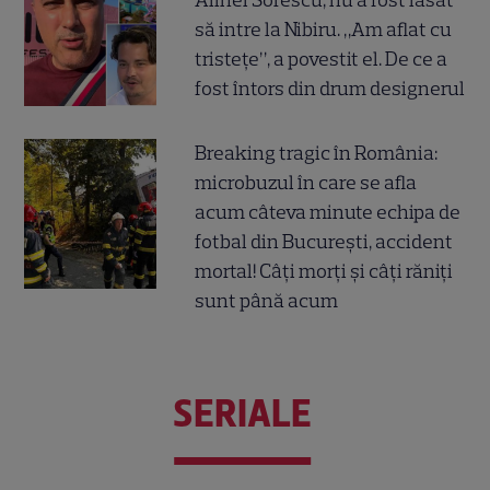
să intre la Nibiru. „Am aflat cu
tristețe”, a povestit el. De ce a
fost întors din drum designerul
Breaking tragic în România:
microbuzul în care se afla
acum câteva minute echipa de
fotbal din București, accident
mortal! Câți morți și câți răniți
sunt până acum
SERIALE