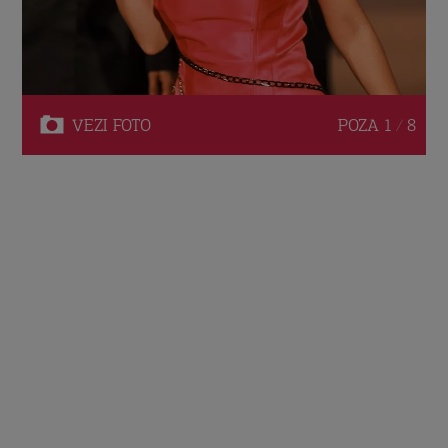
VEZI
FOTO
POZA
1 / 8