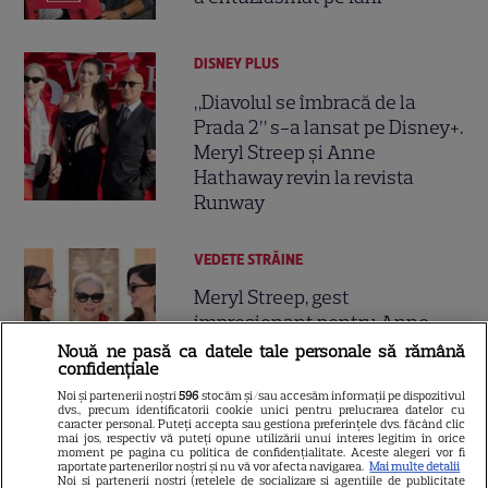
DISNEY PLUS
„Diavolul se îmbracă de la
Prada 2” s-a lansat pe Disney+.
Meryl Streep și Anne
Hathaway revin la revista
Runway
VEDETE STRĂINE
Meryl Streep, gest
impresionant pentru Anne
Hathaway și Emily Blunt la
Nouă ne pasă ca datele tale personale să rămână
9
confidențiale
„Diavolul se îmbracă de la
Prada 2”. Ce salarii ar fi primit
Noi și partenerii noștri
596
stocăm și/sau accesăm informații pe dispozitivul
dvs., precum identificatorii cookie unici pentru prelucrarea datelor cu
actrițele
caracter personal. Puteți accepta sau gestiona preferințele dvs. făcând clic
mai jos, respectiv vă puteți opune utilizării unui interes legitim în orice
moment pe pagina cu politica de confidențialitate. Aceste alegeri vor fi
raportate partenerilor noștri și nu vă vor afecta navigarea.
Mai multe detalii
VEDETE STRĂINE
Noi si partenerii nostri (retelele de socializare si agentiile de publicitate