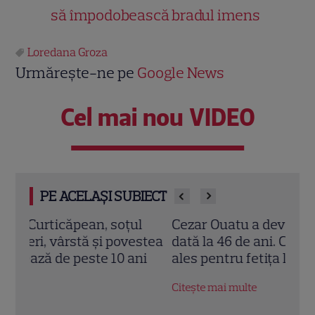
să împodobească bradul imens
Loredana Groza
Urmărește-ne pe
Google News
Cel mai nou VIDEO
PE ACELAȘI SUBIECT
l
Cezar Ouatu a devenit tată pentru prima
Laur
stea
dată la 46 de ani. Ce nume deosebit a
Pove
i
ales pentru fetița lui
a re
fiic
Citește mai multe
Citeș