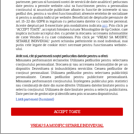
partenere, precum si furnizorii nostri de servicii de date analitice) prelucram
date pentru a permite website-ului sa functioneze, pentru a personaliza
Tom Holland, decizie radicală
continutul si anunturile publicitare afisate in functie de interesele si/sau
profilul dvs., pentru a va oferi functionalitati aferente retelelor de socializare
pentru noul său film! Ce
si pentru a analiza traficul pe website. Beneficiati de drepturile prevazute de
promisiune a făcut actorul
art. 15-22 din GDPR in legatura cu prelucrarea datelor cu caracter personal.
Aceste drepturi pot fi exercitate prin modalitatea indicata
aici
. Prin click pe
13
după momentele virale în care
“ACCEPT TOATE”, acceptati folosirea tuturor Tehnologiilor de tip Cookie, care
implica inclusiv acceptul dvs. cu privire la stocarea/accesarea informatiilor
a făcut senzație prin dans
de catre Vendor-ii cu care colaboram. Prin click pe “VREAU SA MODIFIC
SETARILE INDIVIDUAL” puteti schimba preferintele in mod individual, mai
putin cele legate de cookie strict necesare pentru functionarea website-
ului.
SKYSHOWTIME
Atât noi, cât și partenerii noștri prelucrăm datele pentru a oferi:
Măsurarea performanței reclamelor. Utilizarea profilurilor pentru selectarea
Scarlett Johansson și Kristin
conținutului personalizat. Stocarea și/sau accesarea informațiilor de pe un
Scott Thomas, din nou mamă
dispozitiv. Dezvoltarea și îmbunătățirea serviciilor. Crearea profilurilor de
conținut personalizat. Utilizarea profilurilor pentru selectarea publicității
și fiică pe ecran în „My
personalizate. Crearea profilurilor pentru publicitate personalizată.
13
Măsurarea performanței conținutului. Înțelegerea publicului prin statistici
Mother's Wedding”. Când
sau combinații de date din surse diferite. Utilizarea datelor limitate pentru a
apare filmul pe SkyShowtime
selecta conținutul. Utilizarea de date limitate pentru a selecta publicitatea.
Date precise de geolocație și identificarea prin scanarea dispozitivului.
Listă parteneri (furnizori)
PRIME VIDEO
ACCEPT TOATE
Jamie Campbell Bower, starul
din „Stranger Things”, intră în
VREAU SA MODIFIC SETARILE INDIVIDUAL
universul „Stăpânul Inelelor”.